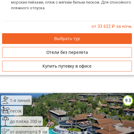
морские пейзажи, пляж с мягким белым песком. Для спокойного
пляжного отпуска.
от 33 622
₽ за ночь
Выбрать тур
Отели без перелета
Купить путевку в офисе
1-я линия
9.3
песок
до пляжа 200 м
от аэропорта 8 км