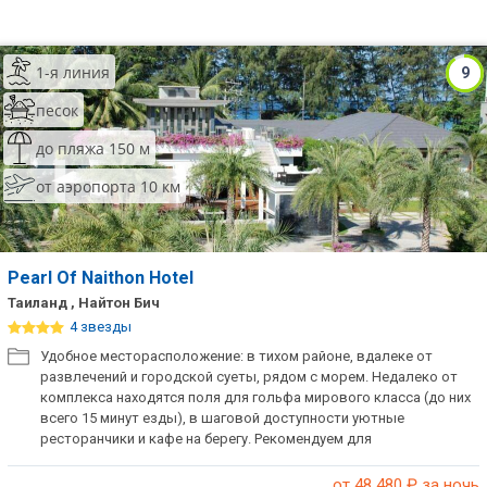
1-я линия
9
песок
до пляжа 150 м
от аэропорта 10 км
Pearl Of Naithon Hotel
Таиланд , Найтон Бич
4 звезды
Удобное месторасположение: в тихом районе, вдалеке от
развлечений и городской суеты, рядом с морем. Недалеко от
комплекса находятся поля для гольфа мирового класса (до них
всего 15 минут езды), в шаговой доступности уютные
ресторанчики и кафе на берегу. Рекомендуем для
романтического и спокойного семейного отдыха.
от 48 480
₽ за ночь