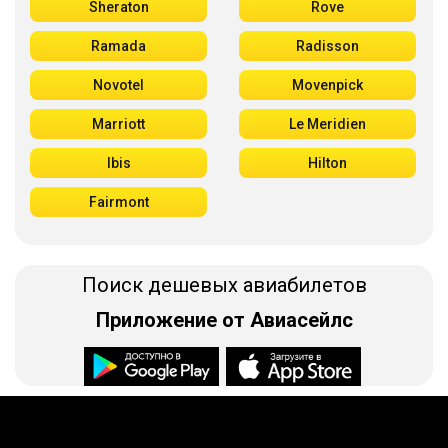
Sheraton
Rove
Ramada
Radisson
Novotel
Movenpick
Marriott
Le Meridien
Ibis
Hilton
Fairmont
Поиск дешевых авиабилетов
Приложение от Авиасейлс
Доступно в
Загрузите в