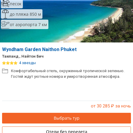
песок
Сетевые отели Таиланда
до пляжа 850 м
от аэропорта 7 км
Сетевые отели Шри Ланки
Сетевые отели Вьетнама
Wyndham Garden Naithon Phuket
Таиланд , Найтон Бич
Сетевые отели Мальдив
4 звезды
Комфортабельный отель, окруженный тропической зеленью.
Сетевые отели Бали
Гостей ждут уютные номера и умиротворенная атмосфера.
Сетевые отели Сейшел
Сетевые отели Маврикия
от 30 285
₽ за ночь
Выбрать тур
Отели без перелета