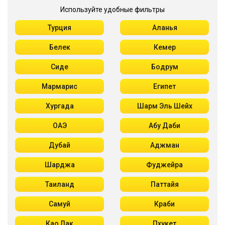
Используйте удобные фильтры
Турция
Аланья
Белек
Кемер
Сиде
Бодрум
Мармарис
Египет
Хургада
Шарм Эль Шейх
ОАЭ
Абу Даби
Дубай
Аджман
Шарджа
Фуджейра
Таиланд
Паттайя
Самуй
Краби
Као Лак
Пхукет