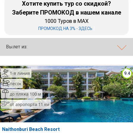
Хотите купить тур со скидкой?
Бали
Заберите ПРОМОКОД в нашем канале
1000 Туров в MAX
Вьетнам
|
ПРОМОКОД НА 3% - ЗДЕСЬ
Хайнань
Вылет из:
Северный Гоа
Южный Гоа
Занзибар
1-я линия
9.4
Абхазия
песок
до пляжа 100 м
Большой Сочи
от аэропорта 11 км
Кав Мин Воды
Экскурсионные туры
Naithonburi Beach Resort
VIP отели 5 звезд