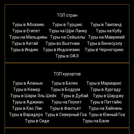
ТОП стран
Туры в Абхазию
Туры в Турцию
Туры в Таиланд
Туры в Египет
Туры на Шри Ланку
Туры на Кубу
Туры на Мальдивы
Туры на Сейшелы
Туры на Маврикий
Туры в Китай
Туры во Вьетнам
Туры в Венесуэлу
Туры в Индию
Туры в Индонезию
Туры в Черногорию
Туры в ОАЭ
ТОП курортов
Туры в Аланью
Туры в Белек
Туры в Мармарис
Туры в Кемер
Туры в Бодрум
Туры в Хургаду
Туры в Шарм Эль Шейх
Туры в Дубай
Туры в Шарджу
Туры в Аджман
Туры на Пхукет
Туры в Паттайю
Туры в Као Лак
Туры в Фантьет
Туры на Хайнань
Туры в Варадеро
Туры в Северный Гоа
Туры в Южный Гоа
Туры в Сиде
Туры на Бали