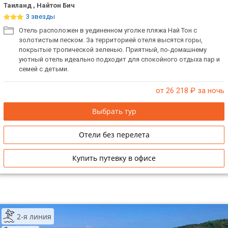
Таиланд , Найтон Бич
ТОП 10 лучших отелей 5*
3 звезды
Отель расположен в уединенном уголке пляжа Най Тон с
золотистым песком. За территорией отеля высятся горы,
ТОП 10 недорогих отелей
покрытые тропической зеленью. Приятный, по-домашнему
5*
уютный отель идеально подходит для спокойного отдыха пар и
семей с детьми.
Лучшие отели 4* звезды
от 26 218
₽ за ночь
Недорогие отели 4*
звезды
Выбрать тур
Лучшие отели 3* звезды
Отели без перелета
Недорогие отели 3*
звезды
Купить путевку в офисе
Сетевые отели Турции
Сетевые отели Египта
2-я линия
Сетевые отели ОАЭ