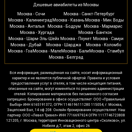
Дешевые авиабилеты из Москвы
Москва - Сочи
Москва - Санкт-Петербург
Москва - Калининград
Москва - Казань
Москва - Мин. Воды
Москва - Анталья
Москва - Бодрум
Москва - Мармарис
Москва - Хургада
Москва - Бангкок
Москва - Шарм-Эль-Шейх
Москва - Пхукет
Москва - Самуи
Москва - Дубай
Москва - Шарджа
Москва - Коломбо
Москва - Гоа
Москва - Мале
Москва - Бали
Москва - Стамбул
Москва - Белград
Вся информация, размещённая на сайте, носит информационный
характер и не является публичной офертой. Правила и условия
предоставления услуг в отелях, в том числе концепция питания,
описанные на сайте, могут изменяться по решению администрации
отелей. Копирование материалов без письменного согласия
запрещено. Бронирование в офисе осуществляет: ООО «Правильный
Выбор» ИНН 6165191372, ОГРН 1146196111280 115054, г. Москва,
Зацепский Вал, 14 оф 208. Онлвйн бронирование осуществляет. Наш
партнер: ООО «Левел Тревел» ИНН 7716697924 ОГРН 1117746723808
121205, г. Москва, территория Инновационного центра «Сколково», ул.
Нобеля д.7, этаж 2, офис 26