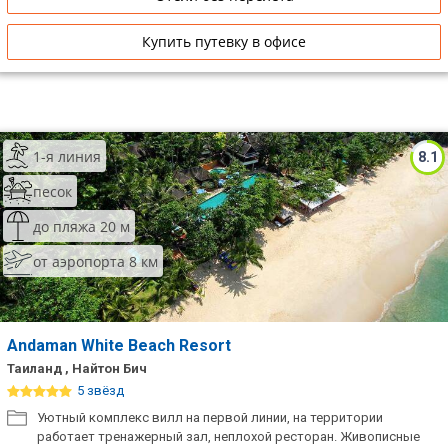
Купить путевку в офисе
1-я линия
8.1
песок
до пляжа 20 м
от аэропорта 8 км
Andaman White Beach Resort
Таиланд , Найтон Бич
5 звёзд
Уютный комплекс вилл на первой линии, на территории
работает тренажерный зал, неплохой ресторан. Живописные