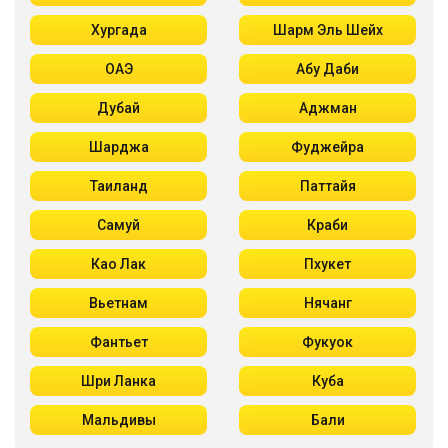
Хургада
Шарм Эль Шейх
ОАЭ
Абу Даби
Дубай
Аджман
Шарджа
Фуджейра
Таиланд
Паттайя
Самуй
Краби
Као Лак
Пхукет
Вьетнам
Нячанг
Фантьет
Фукуок
Шри Ланка
Куба
Мальдивы
Бали