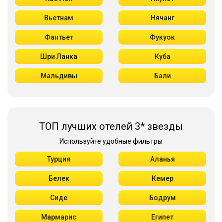
Вьетнам
Нячанг
Фантьет
Фукуок
Шри Ланка
Куба
Мальдивы
Бали
ТОП лучших отелей 3* звезды
Используйте удобные фильтры
Турция
Аланья
Белек
Кемер
Сиде
Бодрум
Мармарис
Египет