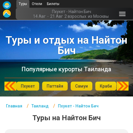
Туры
Отели
Билеты
Главная
Пхукет - Найтон Бич
14 Авг
-
21 Авг
2 взрослых
из Москвы
Таиланд- Курорты
Туры и отдых на Найтон
Офис г. Москва
Бич
Помощь
Подборки отелей
Популярные курорты Таиланда
Турция
Таиланд
аХин
Пхукет
Паттайя
Самуи
Краби
Као
ОАЭ
Главная
Таиланд
Пхукет - Найтон Бич
Египет
Туры на Найтон Бич
Куба
Шри Ланка