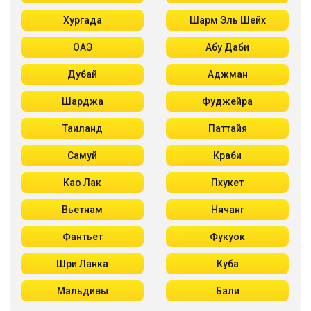
Хургада
Шарм Эль Шейх
ОАЭ
Абу Даби
Дубай
Аджман
Шарджа
Фуджейра
Таиланд
Паттайя
Самуй
Краби
Као Лак
Пхукет
Вьетнам
Нячанг
Фантьет
Фукуок
Шри Ланка
Куба
Мальдивы
Бали