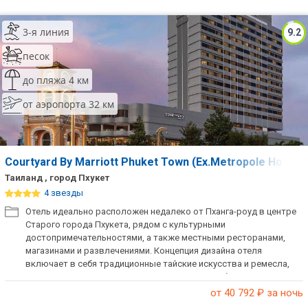
3-я линия
9.2
песок
до пляжа 4 км
от аэропорта 32 км
Courtyard By Marriott Phuket Town (Ex.Metropole Hotel 
Таиланд , город Пхукет
4 звезды
Отель идеально расположен недалеко от Пханга-роуд в центре
Старого города Пхукета, рядом с культурными
достопримечательностями, а также местными ресторанами,
магазинами и развлечениями. Концепция дизайна отеля
включает в себя традиционные тайские искусства и ремесла,
умело контрастирующие с современными удобствами.
от 40 792
₽ за ночь