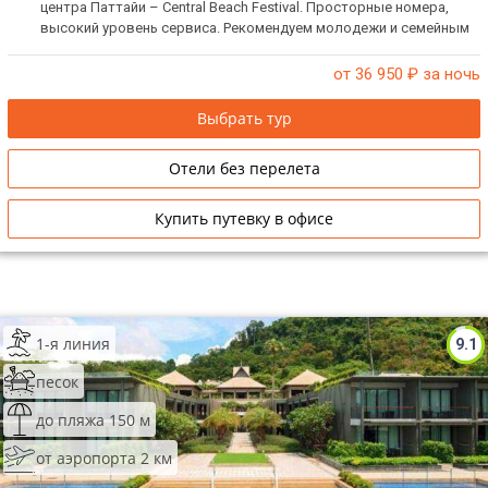
центра Паттайи – Central Beach Festival. Просторные номера,
высокий уровень сервиса. Рекомендуем молодежи и семейным
парам с детьми.
от 36 950
₽ за ночь
Выбрать тур
Отели без перелета
Купить путевку в офисе
1-я линия
9.1
песок
до пляжа 150 м
от аэропорта 2 км