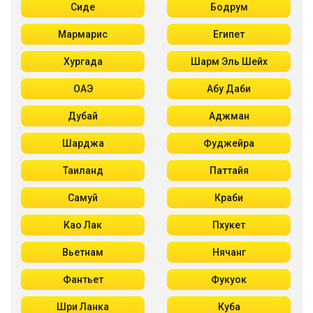
Сиде
Бодрум
Мармарис
Египет
Хургада
Шарм Эль Шейх
ОАЭ
Абу Даби
Дубай
Аджман
Шарджа
Фуджейра
Таиланд
Паттайя
Самуй
Краби
Као Лак
Пхукет
Вьетнам
Нячанг
Фантьет
Фукуок
Шри Ланка
Куба