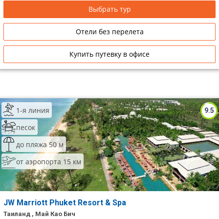
Выбрать тур
Отели без перелета
Купить путевку в офисе
1-я линия
9.5
песок
до пляжа 50 м
от аэропорта 15 км
JW Marriott Phuket Resort & Spa
Таиланд , Май Као Бич