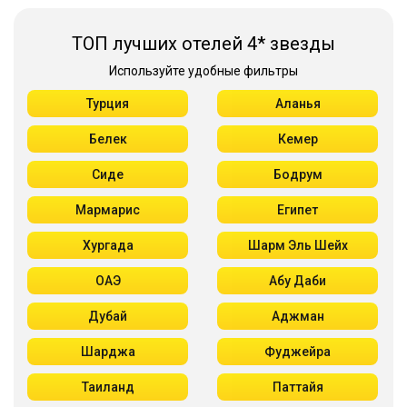
ТОП лучших отелей 4* звезды
Используйте удобные фильтры
Турция
Аланья
Белек
Кемер
Сиде
Бодрум
Мармарис
Египет
Хургада
Шарм Эль Шейх
ОАЭ
Абу Даби
Дубай
Аджман
Шарджа
Фуджейра
Таиланд
Паттайя