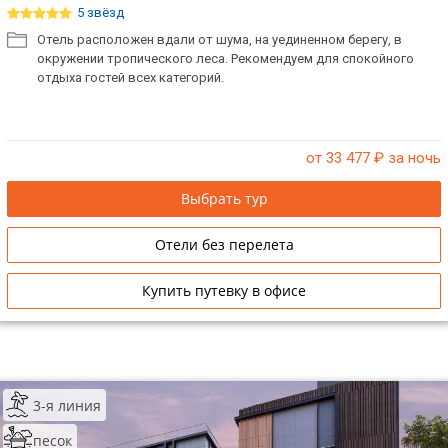
5 звёзд
ТОП 10 лучших отелей 5*
Отель расположен вдали от шума, на уединенном берегу, в
окружении тропического леса. Рекомендуем для спокойного
отдыха гостей всех категорий.
ТОП 10 недорогих отелей
5*
Лучшие отели 4* звезды
от 33 477
₽ за ночь
Недорогие отели 4*
Выбрать тур
звезды
Отели без перелета
Лучшие отели 3* звезды
Недорогие отели 3*
Купить путевку в офисе
звезды
Сетевые отели Турции
Сетевые отели Египта
3-я линия
Сетевые отели ОАЭ
песок