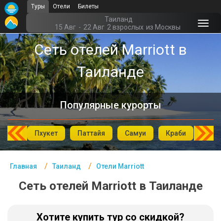
Туры
Отели
Билеты
Главная
Таиланд
15 Авг
-
22 Авг
2 взрослых
из Москвы
Таиланд - Курорты
Сеть отелей Marriott в
Офис г. Москва
Таиланде
Помощь
Подборки отелей
Популярные курорты
Турция
аХин
Пхукет
Паттайя
Самуи
Краби
Као
Таиланд
ОАЭ
Главная
Таиланд
Отели Marriott
Египет
Сеть отелей Marriott в Таиланде
Куба
Хотите купить тур со скидкой?
Шри Ланка