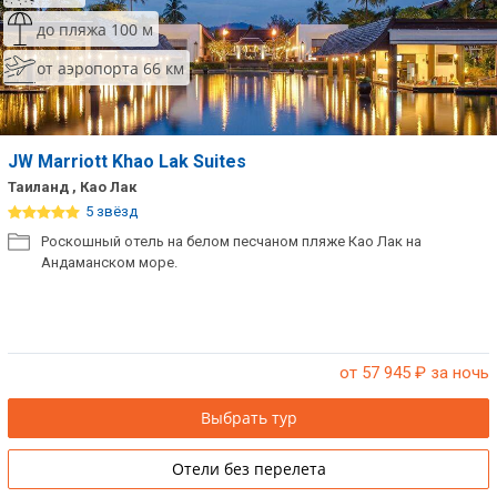
до пляжа 100 м
от аэропорта 66 км
JW Marriott Khao Lak Suites
Таиланд , Као Лак
5 звёзд
Роскошный отель на белом песчаном пляже Као Лак на
Андаманском море.
от 57 945
₽ за ночь
Выбрать тур
Отели без перелета