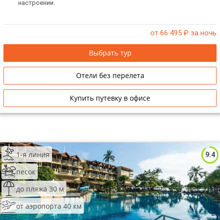
настроении.
от 66 495
₽ за ночь
Выбрать тур
Отели без перелета
Купить путевку в офисе
1-я линия
9.4
песок
до пляжа 30 м
от аэропорта 40 км