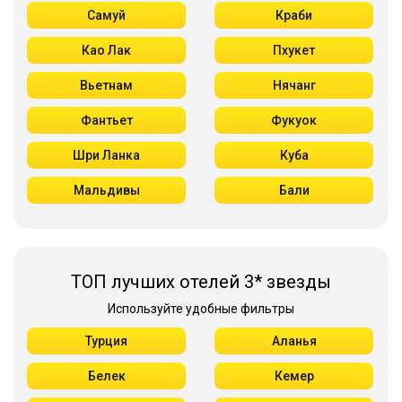
Самуй
Краби
Као Лак
Пхукет
Вьетнам
Нячанг
Фантьет
Фукуок
Шри Ланка
Куба
Мальдивы
Бали
ТОП лучших отелей 3* звезды
Используйте удобные фильтры
Турция
Аланья
Белек
Кемер