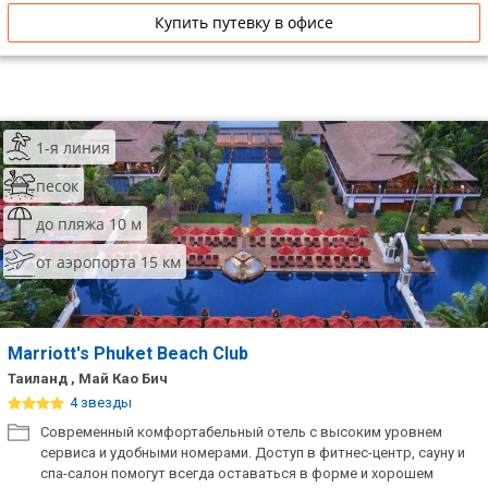
Купить путевку в офисе
1-я линия
песок
до пляжа 10 м
от аэропорта 15 км
Marriott's Phuket Beach Club
Таиланд , Май Као Бич
4 звезды
Современный комфортабельный отель с высоким уровнем
сервиса и удобными номерами. Доступ в фитнес-центр, сауну и
спа-салон помогут всегда оставаться в форме и хорошем