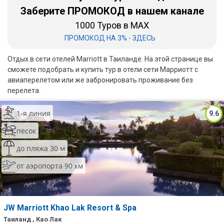
Заберите ПРОМОКОД в нашем канале
Бали
1000 Туров в MAX
|
ПРОМОКОД НА 3% - ЗДЕСЬ
Вьетнам
Хайнань
Отдых в сети отелей Marriott в Таиланде. На этой странице вы
сможете подобрать и купить тур в отели сети Марриотт с
Северный Гоа
авиаперелетом или же забронировать проживание без
перелета.
Южный Гоа
1-я линия
9.6
Занзибар
песок
Абхазия
до пляжа 30 м
Большой Сочи
от аэропорта 90 км
Кав Мин Воды
Экскурсионные туры
JW Marriott Khao Lak Resort & Spa
VIP отели 5 звезд
Таиланд , Као Лак