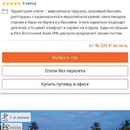
5 звёзд
Территория отеля – живописные террасы, красивый бассейн,
рестораны с национальной и европейской кухней, своя пекарня,
лаунжи и бары на берегу и у бассейна. Отель идеально подходит
для всех, кто ценит комфорт и сервис на отдыхе. Один из лучших
в Юго-Восточной Азии SPA-центров предлагает своим гостям
широкий выбор процедур. Отель находится в заповедной зоне, в
уединенной живописной части пляжа побережья Mai Khao.
от 46 233
₽ за ночь
Ориентирован на проживание гостей все групп и возрастных
категорий.
Выбрать тур
Отели без перелета
Купить путевку в офисе
1-я линия
песок