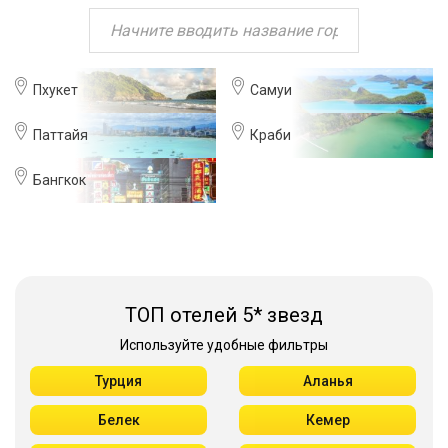
Пхукет
Самуи
Паттайя
Краби
Бангкок
ТОП отелей 5* звезд
Используйте удобные фильтры
Турция
Аланья
Белек
Кемер