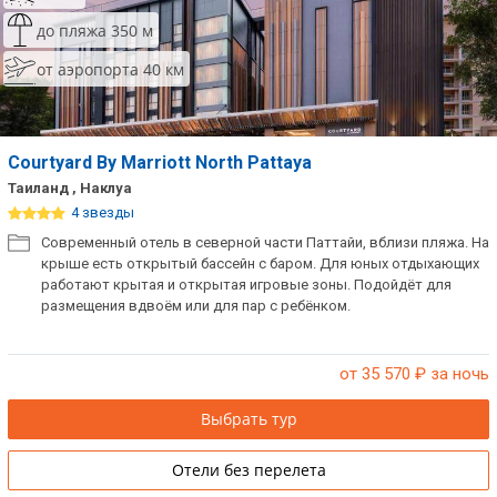
Сетевые отели Таиланда
до пляжа 350 м
от аэропорта 40 км
Сетевые отели Шри Ланки
Сетевые отели Вьетнама
Courtyard By Marriott North Pattaya
Таиланд , Наклуа
4 звезды
Сетевые отели Мальдив
Современный отель в северной части Паттайи, вблизи пляжа. На
крыше есть открытый бассейн с баром. Для юных отдыхающих
Сетевые отели Бали
работают крытая и открытая игровые зоны. Подойдёт для
размещения вдвоём или для пар с ребёнком.
Сетевые отели Сейшел
Сетевые отели Маврикия
от 35 570
₽ за ночь
Выбрать тур
Отели без перелета