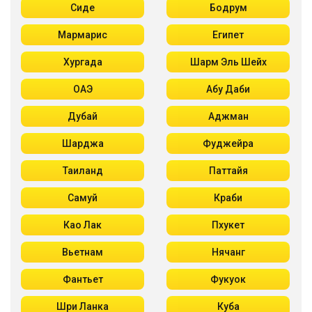
Сиде
Бодрум
Мармарис
Египет
Хургада
Шарм Эль Шейх
ОАЭ
Абу Даби
Дубай
Аджман
Шарджа
Фуджейра
Таиланд
Паттайя
Самуй
Краби
Као Лак
Пхукет
Вьетнам
Нячанг
Фантьет
Фукуок
Шри Ланка
Куба