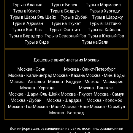
Туры в Аланью
Туры в Белек
Туры в Мармарис
Туры в Кемер
Туры в Бодрум
Туры в Хургаду
Туры в Шарм Эль Шейх
Туры в Дубай
Туры в Шарджу
Туры в Аджман
Туры на Пхукет
Туры в Паттайю
Туры в Као Лак
Туры в Фантьет
Туры на Хайнань
Туры в Варадеро
Туры в Северный Гоа
Туры в Южный Гоа
Туры в Сиде
Туры на Бали
Дешевые авиабилеты из Москвы
Москва - Сочи
Москва - Санкт-Петербург
Москва - Калининград
Москва - Казань
Москва - Мин. Воды
Москва - Анталья
Москва - Бодрум
Москва - Мармарис
Москва - Хургада
Москва - Бангкок
Москва - Шарм-Эль-Шейх
Москва - Пхукет
Москва - Самуи
Москва - Дубай
Москва - Шарджа
Москва - Коломбо
Москва - Гоа
Москва - Мале
Москва - Бали
Москва - Стамбул
Москва - Белград
Вся информация, размещённая на сайте, носит информационный