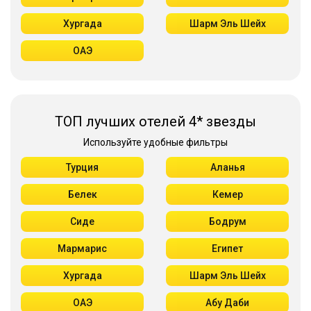
Хургада
Шарм Эль Шейх
ОАЭ
ТОП лучших отелей 4* звезды
Используйте удобные фильтры
Турция
Аланья
Белек
Кемер
Сиде
Бодрум
Мармарис
Египет
Хургада
Шарм Эль Шейх
ОАЭ
Абу Даби