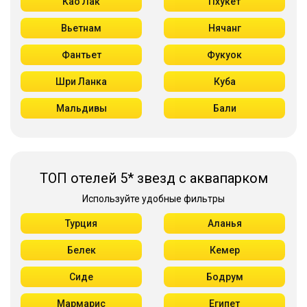
Као Лак
Пхукет
Вьетнам
Нячанг
Фантьет
Фукуок
Шри Ланка
Куба
Мальдивы
Бали
ТОП отелей 5* звезд с аквапарком
Используйте удобные фильтры
Турция
Аланья
Белек
Кемер
Сиде
Бодрум
Мармарис
Египет