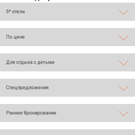
5* отели
По цене
Для отдыха с детьми
Спецпредложения
Раннее бронирование