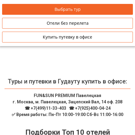
Сетевые отели Таиланда
Выбрать тур
Отели без перелета
Сетевые отели Шри Ланки
Купить путевку в офисе
Сетевые отели Вьетнама
Сетевые отели Мальдив
Сетевые отели Бали
Туры и путевки в Гудауту купить в офисе:
Сетевые отели Сейшел
FUN&SUN PREMIUM Павелецкая
Сетевые отели Маврикия
г. Москва, м. Павелецкая, Зацепский Вал, 14 оф. 208
☎ +7(499)11-33-403
|
☎ +7(925)400-04-24
✅ Время работы: Пн-Пт 10:00-19:00 Сб-Вс 11:00-16:00
Подборки Топ 10 отелей