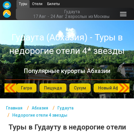
Туры
Отели
Билеты
Главная
Гудаута
17 Авг
-
24 Авг
2 взрослых
из Москвы
Абхазия- Курорты
Гудаута (Абхазия) - Туры в
Офис г. Москва
недорогие отели 4* звезды
Помощь
Подборки отелей
Популярные курорты Абхазии
Турция
Таиланд
Гагра
Пицунда
Сухум
Новый Афон
ОАЭ
Главная
Абхазия
Гудаута
Египет
Недорогие отели 4 звезды
Куба
Туры в Гудауту в недорогие отели
Шри Ланка