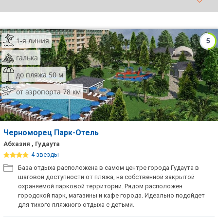
ТОП 10 лучших отелей 5*
1-я линия
5
ТОП 10 недорогих отелей
5*
галька
Лучшие отели 4* звезды
до пляжа 50 м
от аэропорта 78 км
Недорогие отели 4*
звезды
Лучшие отели 3* звезды
Черноморец Парк-Отель
Недорогие отели 3*
Абхазия , Гудаута
звезды
4 звезды
База отдыха расположена в самом центре города Гудаута в
Сетевые отели Турции
шаговой доступности от пляжа, на собственной закрытой
охраняемой парковой территории. Рядом расположен
Сетевые отели Египта
городской парк, магазины и кафе города. Идеально подойдет
для тихого пляжного отдыха с детьми.
Сетевые отели ОАЭ