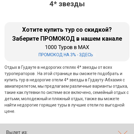
4* звезды
Бали
Вьетнам
Хотите купить тур со скидкой?
Хайнань
Заберите ПРОМОКОД в нашем канале
1000 Туров в MAX
Северный Гоа
|
ПРОМОКОД НА 3% - ЗДЕСЬ
Южный Гоа
Отдых в Гудауте в недорогих отелях 4* звезды от всех
Занзибар
туроператоров . На этой странице вы сможете подобрать и
купить тур в недорогие отели 4* звезды в Гудауту-Абхазия с
Абхазия
авиаперелетом, мы предлагаем различные варианты отдыха,
такие как путевки по системе все включено, семейный отдых с
Большой Сочи
детьми, молодежный и пляжный отдых, также вы можете
найти недорогие горящие туры в лучшие отели по выгодной
Кав Мин Воды
цене.
Экскурсионные туры
VIP отели 5 звезд
Вылет из: