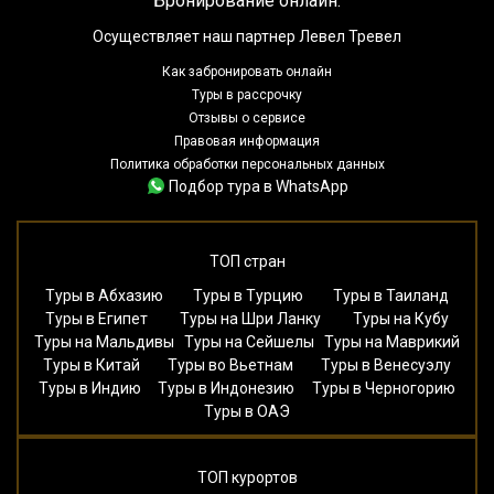
Бронирование онлайн:
Осуществляет наш партнер Левел Тревел
Как забронировать онлайн
Туры в рассрочку
Отзывы о сервисе
Правовая информация
Политика обработки персональных данных
Подбор тура в WhatsApp
ТОП стран
Туры в Абхазию
Туры в Турцию
Туры в Таиланд
Туры в Египет
Туры на Шри Ланку
Туры на Кубу
Туры на Мальдивы
Туры на Сейшелы
Туры на Маврикий
Туры в Китай
Туры во Вьетнам
Туры в Венесуэлу
Туры в Индию
Туры в Индонезию
Туры в Черногорию
Туры в ОАЭ
ТОП курортов