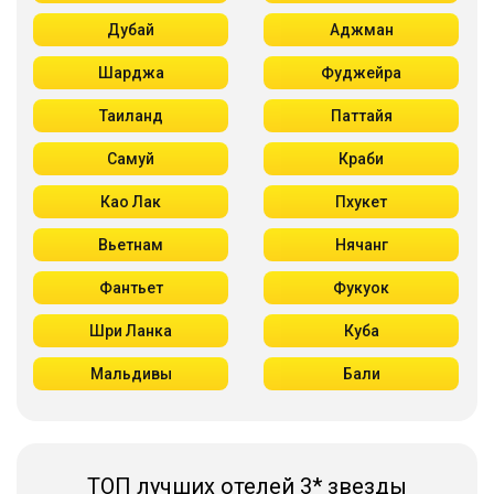
Дубай
Аджман
Шарджа
Фуджейра
Таиланд
Паттайя
Самуй
Краби
Као Лак
Пхукет
Вьетнам
Нячанг
Фантьет
Фукуок
Шри Ланка
Куба
Мальдивы
Бали
ТОП лучших отелей 3* звезды