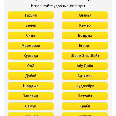
Используйте удобные фильтры
Турция
Аланья
Белек
Кемер
Сиде
Бодрум
Мармарис
Египет
Хургада
Шарм Эль Шейх
ОАЭ
Абу Даби
Дубай
Аджман
Шарджа
Фуджейра
Таиланд
Паттайя
Самуй
Краби