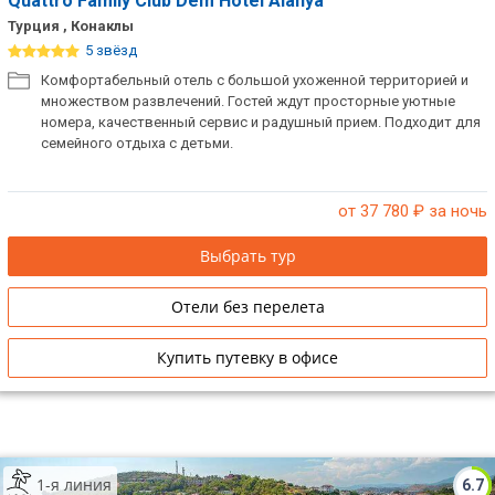
Quattro Family Club Dem Hotel Alanya
Турция , Конаклы
5 звёзд
Комфортабельный отель с большой ухоженной территорией и
множеством развлечений. Гостей ждут просторные уютные
номера, качественный сервис и радушный прием. Подходит для
семейного отдыха с детьми.
от 37 780
₽ за ночь
Выбрать тур
Отели без перелета
Купить путевку в офисе
1-я линия
6.7