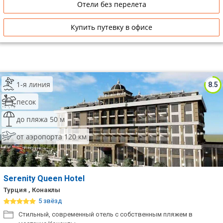
Отели без перелета
Купить путевку в офисе
1-я линия
8.5
песок
до пляжа 50 м
от аэропорта 120 км
Serenity Queen Hotel
Турция , Конаклы
5 звёзд
Стильный, современный отель с собственным пляжем в