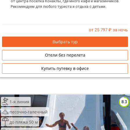
от центра поселка Конаклы, где много кафе и магазинчиков.
Рекомендуем для любого туриста и отдыха с детьми.
от 25 797
₽ за ночь
Выбрать тур
Отели без перелета
Купить путевку в офисе
1-я линия
8.3
песочно-галечный
до пляжа 50 м