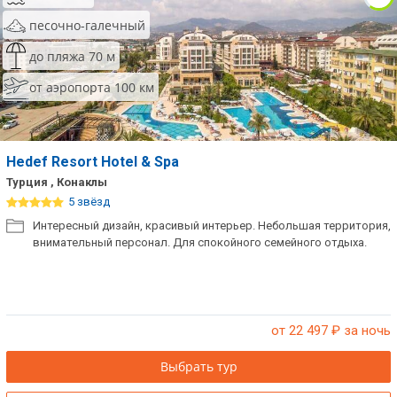
песочно-галечный
до пляжа 70 м
от аэропорта 100 км
Hedef Resort Hotel & Spa
Турция , Конаклы
5 звёзд
Интересный дизайн, красивый интерьер. Небольшая территория,
внимательный персонал. Для спокойного семейного отдыха.
от 22 497
₽ за ночь
Выбрать тур