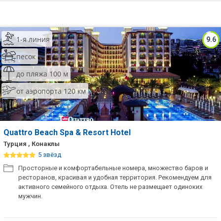
1-я линия
9.6
песок
до пляжа 100 м
от аэропорта 120 км
Quattro Beach Spa & Resort Hotel
Турция , Конаклы
5 звёзд
Просторные и комфортабельные номера, множество баров и
ресторанов, красивая и удобная территория. Рекомендуем для
активного семейного отдыха. Отель не размещает одиноких
мужчин.