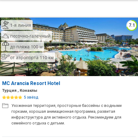
1-я линия
7.1
песочно-галечный
до пляжа 100 м
от аэропорта 110 км
MC Arancia Resort Hotel
Турция , Конаклы
5 звёзд
Ухоженная территория, просторные бассейны с водными
горками, хорошая анимационная программа, развитая
инфраструктура для активного отдыха. Рекомендуем для
семейного отдыха с детьми.