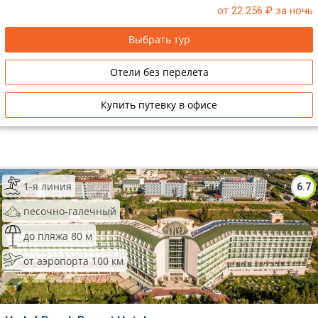
от 22 256
₽ за ночь
Сетевые отели Таиланда
Выбрать тур
Сетевые отели Шри Ланки
Отели без перелета
Сетевые отели Вьетнама
Купить путевку в офисе
Сетевые отели Мальдив
Сетевые отели Бали
1-я линия
6.7
Сетевые отели Сейшел
песочно-галечный
Сетевые отели Маврикия
до пляжа 80 м
от аэропорта 100 км