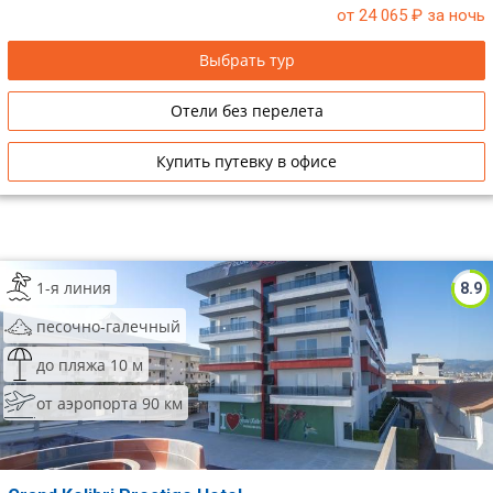
от 24 065
₽ за ночь
Выбрать тур
Отели без перелета
Купить путевку в офисе
1-я линия
8.9
песочно-галечный
до пляжа 10 м
от аэропорта 90 км