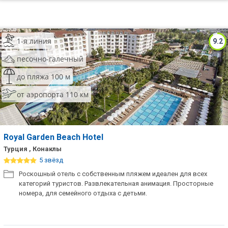
1-я линия
9.2
песочно-галечный
до пляжа 100 м
от аэропорта 110 км
Royal Garden Beach Hotel
Турция , Конаклы
5 звёзд
Роскошный отель с собственным пляжем идеален для всех
категорий туристов. Развлекательная анимация. Просторные
номера, для семейного отдыха с детьми.