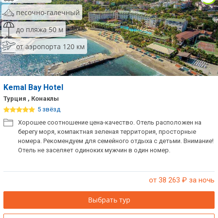
песочно-галечный
до пляжа 50 м
от аэропорта 120 км
Kemal Bay Hotel
Турция , Конаклы
5 звёзд
Хорошее соотношение цена-качество. Отель расположен на
берегу моря, компактная зеленая территория, просторные
номера. Рекомендуем для семейного отдыха с детьми. Внимание!
Отель не заселяет одиноких мужчин в один номер.
от 38 263
₽ за ночь
Выбрать тур