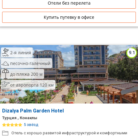
Отели без перелета
Купить путевку в офисе
2-я линия
9.1
песочно-галечный
до пляжа 200 м
от аэропорта 120 км
Dizalya Palm Garden Hotel
Турция , Конаклы
5 звёзд
Отель с хорошо развитой инфраструктурой и комфортными