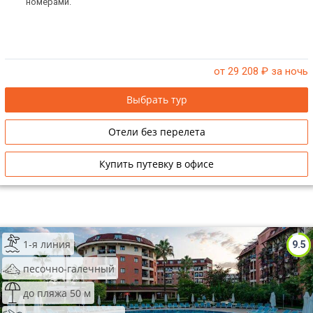
номерами.
от 29 208
₽ за ночь
Выбрать тур
Отели без перелета
Купить путевку в офисе
1-я линия
9.5
песочно-галечный
до пляжа 50 м