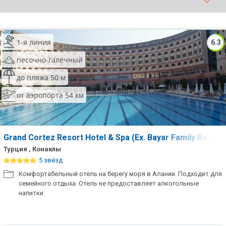
ТОП 10 лучших отелей 5*
1-я линия
6.3
ТОП 10 недорогих отелей
5*
песочно-галечный
Лучшие отели 4* звезды
до пляжа 50 м
от аэропорта 54 км
Недорогие отели 4*
звезды
Лучшие отели 3* звезды
Grand Cortez Resort Hotel & Spa (Ex. Bayar Family Resort
Недорогие отели 3*
Турция , Конаклы
звезды
5 звёзд
Комфортабельный отель на берегу моря в Алании. Подходит для
Сетевые отели Турции
семейного отдыха. Отель не предоставляет алкогольные
напитки.
Сетевые отели Египта
Сетевые отели ОАЭ