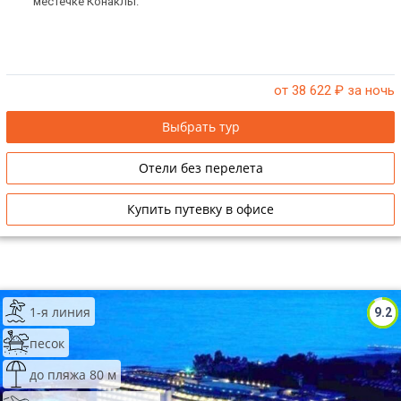
местечке Конаклы.
от 38 622
₽ за ночь
Выбрать тур
Отели без перелета
Купить путевку в офисе
1-я линия
9.2
песок
до пляжа 80 м