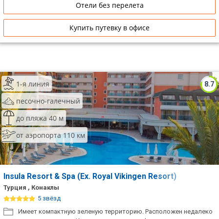
Отели без перелета
Купить путевку в офисе
1-я линия
8.7
песочно-галечный
до пляжа 40 м
от аэропорта 110 км
Insula Resort & Spa (Ex. Royal Vikingen Resort)
Турция , Конаклы
5 звёзд
Имеет компактную зеленую территорию. Расположен недалеко