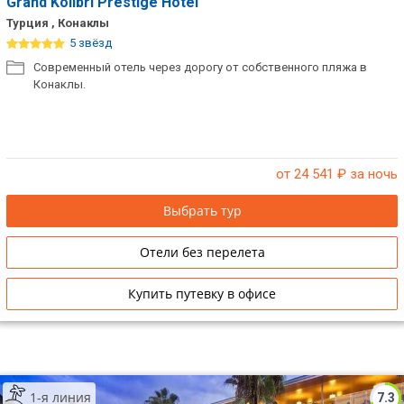
Grand Kolibri Prestige Hotel
Турция , Конаклы
5 звёзд
Современный отель через дорогу от собственного пляжа в
Конаклы.
от 24 541
₽ за ночь
Выбрать тур
Отели без перелета
Купить путевку в офисе
1-я линия
7.3