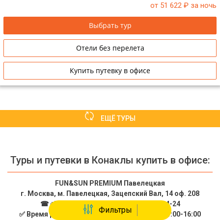
от 51 622
₽ за ночь
Выбрать тур
Отели без перелета
Купить путевку в офисе
ЕЩЁ ТУРЫ
Туры и путевки в Конаклы купить в офисе:
FUN&SUN PREMIUM Павелецкая
г. Москва, м. Павелецкая, Зацепский Вал, 14 оф. 208
☎ +7(499)11-33-403
|
☎ +7(925)400-04-24
Фильтры
✅ Время работы: Пн-Пт 10:00-19:00 Сб-Вс 11:00-16:00