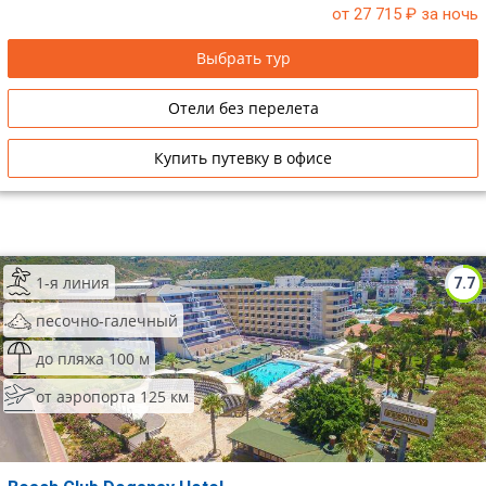
от 27 715
₽ за ночь
Выбрать тур
Отели без перелета
Купить путевку в офисе
1-я линия
7.7
песочно-галечный
до пляжа 100 м
от аэропорта 125 км