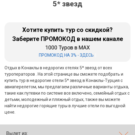
5* звезд
Бали
Вьетнам
Хотите купить тур со скидкой?
Хайнань
Заберите ПРОМОКОД в нашем канале
1000 Туров в MAX
Северный Гоа
|
ПРОМОКОД НА 3% - ЗДЕСЬ
Южный Гоа
Отдых в Конаклы в недорогих отелях 5* звезд от всех
Занзибар
туроператоров . На этой странице вы сможете подобрать и
купить тур в недорогие отели 5* звезд в Конаклы-Турция с
Абхазия
авиаперелетом, мы предлагаем различные варианты отдыха,
такие как путевки по системе все включено, семейный отдых с
Большой Сочи
детьми, молодежный и пляжный отдых, также вы можете
найти недорогие горящие туры в лучшие отели по выгодной
Кав Мин Воды
цене.
Экскурсионные туры
VIP отели 5 звезд
Вылет из: