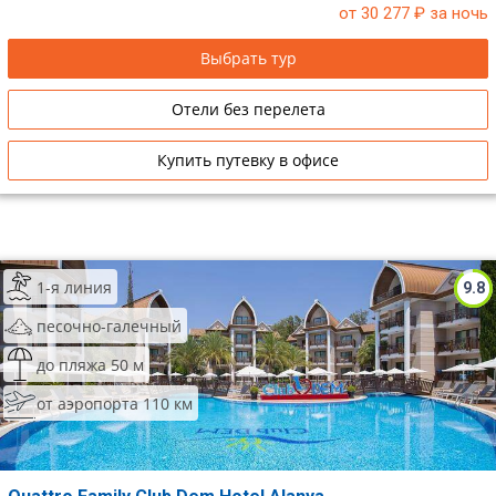
от 30 277
₽ за ночь
Выбрать тур
Отели без перелета
Купить путевку в офисе
1-я линия
9.8
песочно-галечный
до пляжа 50 м
от аэропорта 110 км