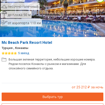
песочно-галечный
до пляжа 50 м
от аэропорта 110 км
Mc Beach Park Resort Hotel
Турция , Конаклы
5 звёзд
Большая зеленая территория, небольшие хорошие номера.
Рядом поселок Конаклы с рынком и магазинами. Для
спокойного семейного отдыха.
от 25 212
₽ за ночь
Выбрать тур