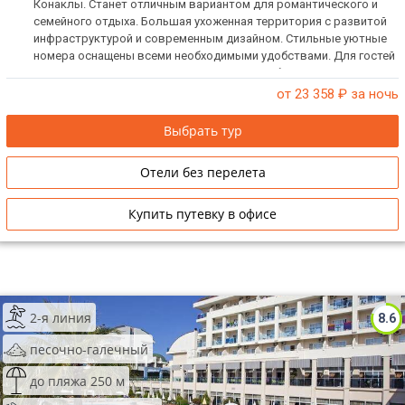
Конаклы. Станет отличным вариантом для романтического и
семейного отдыха. Большая ухоженная территория с развитой
инфраструктурой и современным дизайном. Стильные уютные
номера оснащены всеми необходимыми удобствами. Для гостей
подготовили множество развлечений, особенно порадует
любителей водных активностей.
от 23 358
₽ за ночь
Выбрать тур
Отели без перелета
Купить путевку в офисе
2-я линия
8.6
песочно-галечный
до пляжа 250 м