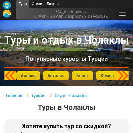
Туры
Отели
Билеты
Главная
Сиде - Чолаклы
13 Авг
-
20 Авг
2 взрослых
из Москвы
Турция- Курорты
Туры и отдых в Чолаклы
Офис г. Москва
Помощь
Популярные курорты Турции
Подборки отелей
Турция
мбул
Алания
Анталья
Белек
Кемер
Си
Таиланд
Главная
Турция
Сиде - Чолаклы
ОАЭ
Туры в Чолаклы
Египет
Куба
Хотите купить тур со скидкой?
Шри Ланка