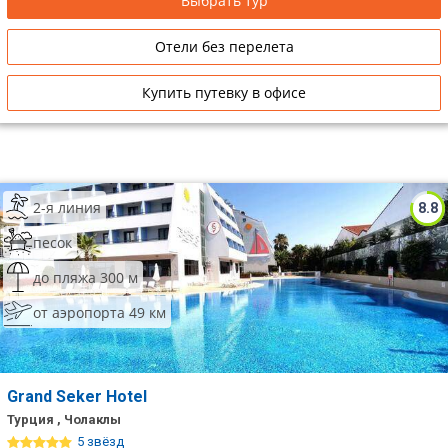
Выбрать тур
Отели без перелета
Купить путевку в офисе
2-я линия
8.8
песок
до пляжа 300 м
от аэропорта 49 км
Grand Seker Hotel
Турция , Чолаклы
5 звёзд