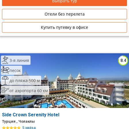
Выбрать тур
Отели без перелета
Купить путевку в офисе
3-я линия
8.4
песок
до пляжа 500 м
от аэропорта 60 км
Side Crown Serenity Hotel
Турция , Чолаклы
5 звёзд