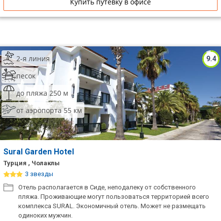
Купить путевку в офисе
2-я линия
9.4
песок
до пляжа 250 м
от аэропорта 55 км
Sural Garden Hotel
Турция , Чолаклы
3 звезды
Отель располагается в Сиде, неподалеку от собственного
пляжа. Проживающие могут пользоваться территорией всего
комплекса SURAL. Экономичный отель. Может не размещать
одиноких мужчин.