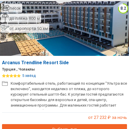
песок
8.2
до пляжа 800 м
от аэропорта 50 км
Arcanus Trendline Resort Side
Турция , Чолаклы
5 звёзд
Комфортабельный отель, работающий по концепции "Ультра все
включено", находится недалеко от пляжа, до которого
курсирует отельный шаттл-бас. К услугам гостей предлагаются
открытые бассейны для взрослых и детей, спа-центр,
анимационные программы. Для маленьких гостей работает
детский мини-клуб с веселой анимацией.
от 27 232
₽ за ночь