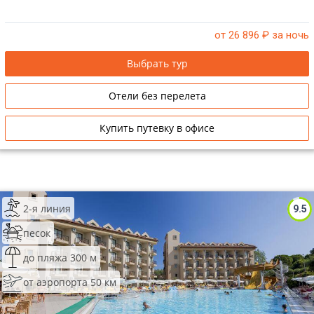
от 26 896
₽ за ночь
Выбрать тур
Отели без перелета
Купить путевку в офисе
2-я линия
9.5
песок
до пляжа 300 м
от аэропорта 50 км