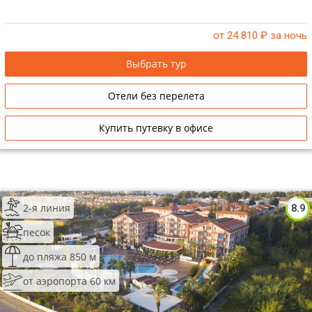
от 24 810
₽ за ночь
Выбрать тур
Отели без перелета
Купить путевку в офисе
2-я линия
8.9
песок
до пляжа 850 м
от аэропорта 60 км