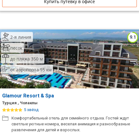
Купить путевку в офисе
2-я линия
9.1
песок
до пляжа 350 м
от аэропорта 55 км
Glamour Resort & Spa
Турция , Чолаклы
5 звёзд
Комфортабельный отель для семейного отдыха. Гостей ждут
светлые уютные номера, веселая анимация и разнообразные
развлечения для детей и взрослых.