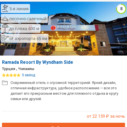
3-я линия
8
песочно-галечный
до пляжа 600 м
от аэропорта 65 км
Ramada Resort By Wyndham Side
Турция , Чолаклы
5 звёзд
Современный отель с огромной территорией. Яркий дизайн,
отличная инфраструктура, удобное расположение — все это
делает его прекрасным местом для пляжного отдыха в кругу
семьи или друзей.
от 22 159
₽ за ночь