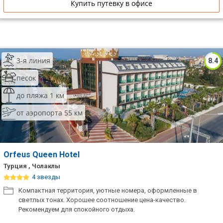
Купить путевку в офисе
3-я линия
8.4
песок
до пляжа 1 км
от аэропорта 55 км
Orfeus Queen Hotel
Турция , Чолаклы
4 звезды
Компактная территория, уютные номера, оформленные в
светлых тонах. Хорошее соотношение цена-качество.
Рекомендуем для спокойного отдыха.