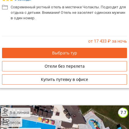
Современный уютный отель в местечке Чолаклы. Подходит для
ТОП 10 лучших отелей 5*
отдыха с детьми. Внимание! Отель не заселяет одиноких мужчин
в один номер.
ТОП 10 недорогих отелей
5*
от 17 433
₽ за ночь
Лучшие отели 4* звезды
Выбрать тур
Недорогие отели 4*
звезды
Отели без перелета
Лучшие отели 3* звезды
Купить путевку в офисе
Недорогие отели 3*
звезды
Сетевые отели Турции
3-я линия
Сетевые отели Египта
7.7
песок
Сетевые отели ОАЭ