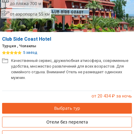
до пляжа 700 м
от аэропорта 55 км
Club Side Coast Hotel
Турция , Чолаклы
5 звёзд
Качественный сервис, дружелюбная атмосфера, современные
удобства, множество развлечений для всех возрастов. Для
семейного отдыха. Внимание! Отель не размещает одиноких
мужчин.
от 20 434
₽ за ночь
Выбрать тур
Отели без перелета