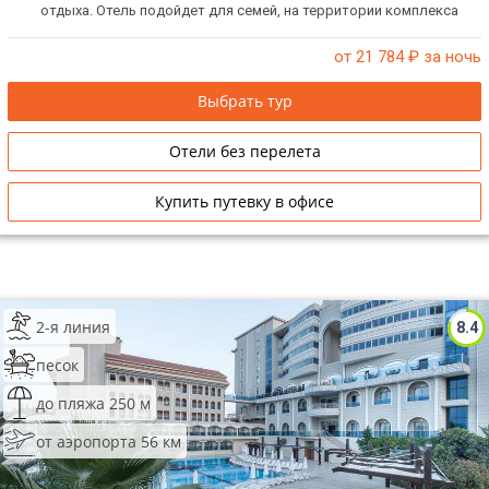
отдыха. Отель подойдет для семей, на территории комплекса
организовано множество развлечений для взрослых и детей.
Элегантные номера оформлены в классическом стиле.
от 21 784
₽ за ночь
Выбрать тур
Отели без перелета
Купить путевку в офисе
2-я линия
8.4
песок
до пляжа 250 м
от аэропорта 56 км