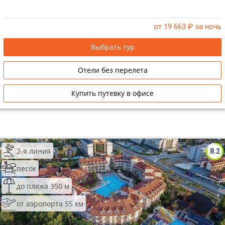
от 19 663
₽ за ночь
Выбрать тур
Отели без перелета
Купить путевку в офисе
2-я линия
8.2
песок
до пляжа 350 м
от аэропорта 55 км