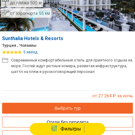
до пляжа 500 м
от аэропорта 55 км
Sunthalia Hotels & Resorts
Турция , Чолаклы
5 звёзд
Современный комфортабельный отель для приятного отдыха на
море. Гостей ждут уютные номера, развитая инфраструктура,
шаттл на пляж и русскоговорящий персонал
от 27 264
₽ за ночь
Выбрать тур
Отели без перелета
Фильтры