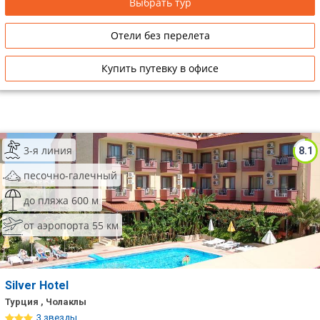
Выбрать тур
Отели без перелета
Купить путевку в офисе
3-я линия
8.1
песочно-галечный
до пляжа 600 м
от аэропорта 55 км
Silver Hotel
Турция , Чолаклы
3 звезды