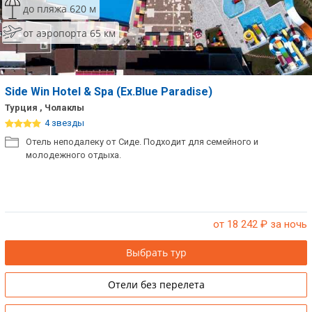
до пляжа 620 м
Сетевые отели Таиланда
от аэропорта 65 км
Сетевые отели Шри Ланки
Side Win Hotel & Spa (Ex.Blue Paradise)
Сетевые отели Вьетнама
Турция , Чолаклы
4 звезды
Сетевые отели Мальдив
Отель неподалеку от Сиде. Подходит для семейного и
молодежного отдыха.
Сетевые отели Бали
Сетевые отели Сейшел
Сетевые отели Маврикия
от 18 242
₽ за ночь
Выбрать тур
Отели без перелета