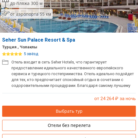
до пляжа 300 м
от аэропорта 55 км
Seher Sun Palace Resort & Spa
Турция , Чолаклы
5 звёзд
Отель входит в сеть Seher Hotels, что гарантирует
предоставление идеального качественного европейского
сервиса и турецкого гостеприимства. Отель идеально подойдет
для тех, кто предпочитает спокойный отдых в сочетании с
оздоровительными процедурами. Благодаря самому лучшему
песчаному пляжу в регионе и пологому входу в море отель по
достоинству оценят родители с детьми.
от 24 264
₽ за ночь
Выбрать тур
Отели без перелета