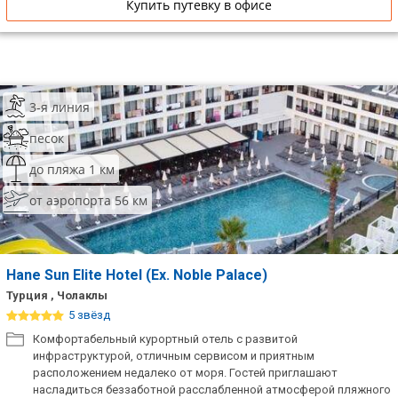
Купить путевку в офисе
3-я линия
песок
до пляжа 1 км
от аэропорта 56 км
Hane Sun Elite Hotel (Ex. Noble Palace)
Турция , Чолаклы
5 звёзд
Комфортабельный курортный отель с развитой
инфраструктурой, отличным сервисом и приятным
расположением недалеко от моря. Гостей приглашают
насладиться беззаботной расслабленной атмосферой пляжного