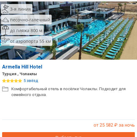
3-я линия
песочно-галечный
до пляжа 800 м
от аэропорта 55 км
Armella Hill Hotel
Турция , Чолаклы
5 звёзд
Комфортабельный отель в посёлке Чолаклы. Подходит для
семейного отдыха.
от 25 582
₽ за ночь