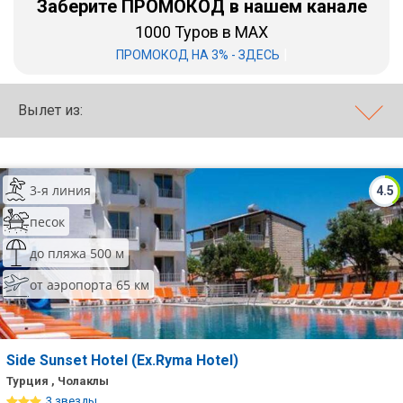
Заберите ПРОМОКОД в нашем канале
1000 Туров в MAX
Бали
|
ПРОМОКОД НА 3% - ЗДЕСЬ
Вьетнам
Хайнань
Вылет из:
Северный Гоа
Южный Гоа
3-я линия
4.5
Занзибар
песок
Абхазия
до пляжа 500 м
от аэропорта 65 км
Большой Сочи
Кав Мин Воды
Экскурсионные туры
Side Sunset Hotel (Ex.Ryma Hotel)
Турция , Чолаклы
VIP отели 5 звезд
3 звезды