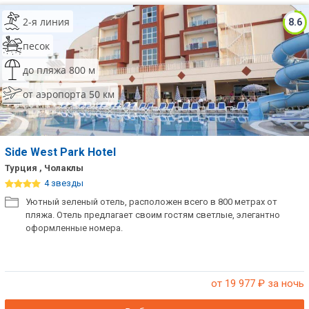
2-я линия
8.6
песок
до пляжа 800 м
от аэропорта 50 км
Side West Park Hotel
Турция , Чолаклы
4 звезды
Уютный зеленый отель, расположен всего в 800 метрах от
пляжа. Отель предлагает своим гостям светлые, элегантно
оформленные номера.
от 19 977
₽ за ночь