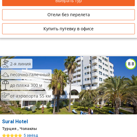
Выбрать тур
Отели без перелета
Купить путевку в офисе
2-я линия
8.8
песочно-галечный
до пляжа 300 м
от аэропорта 55 км
Sural Hotel
Турция , Чолаклы
5 звёзд