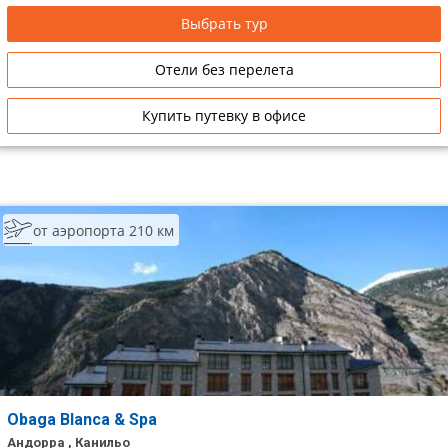
Выбрать тур
Отели без перелета
Купить путевку в офисе
от аэропорта 210 км
Obaga Blanca & Spa
Андорра , Канильо