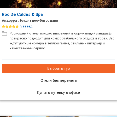
Сетевые отели Таиланда
Roc De Caldes & Spa
Андорра , Эскальдес-Энгордань
Сетевые отели Шри Ланки
5 звёзд
Роскошный отель, изящно вписанный в окружающий ландшафт,
Сетевые отели Вьетнама
прекрасно подходит для комфортабельного отдыха в горах. Вас
ждут уютные номера в теплой гамме, стильный интерьер и
качественный сервис.
Сетевые отели Мальдив
Сетевые отели Бали
Выбрать тур
Сетевые отели Сейшел
Отели без перелета
Сетевые отели Маврикия
Купить путевку в офисе