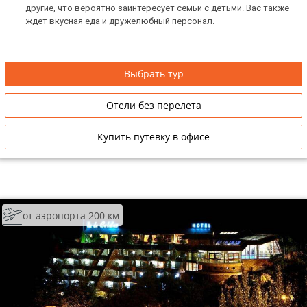
другие, что вероятно заинтересует семьи с детьми. Вас также
ТОП 10 лучших отелей 5*
ждет вкусная еда и дружелюбный персонал.
ТОП 10 недорогих отелей
Выбрать тур
5*
Лучшие отели 4* звезды
Отели без перелета
Недорогие отели 4*
Купить путевку в офисе
звезды
Лучшие отели 3* звезды
Недорогие отели 3*
звезды
от аэропорта 200 км
Сетевые отели Турции
Сетевые отели Египта
Сетевые отели ОАЭ