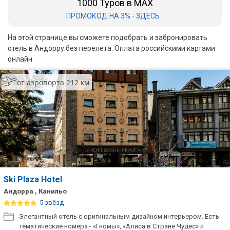
1000 Туров в MAX
|
ПРОМОКОД НА 3% - ЗДЕСЬ
Бали
На этой странице вы сможете подобрать и забронировать
Вьетнам
отель в Андорру без перелета. Оплата российскими картами
онлайн.
Хайнань
Северный Гоа
от аэропорта 212 км
Южный Гоа
Занзибар
Абхазия
Большой Сочи
Ski Plaza Hotel
Кав Мин Воды
Андорра , Канильо
5 звёзд
Экскурсионные туры
Элегантный отель с оригинальным дизайном интерьером. Есть
VIP отели 5 звезд
тематические номера - «Гномы», «Алиса в Стране Чудес» и