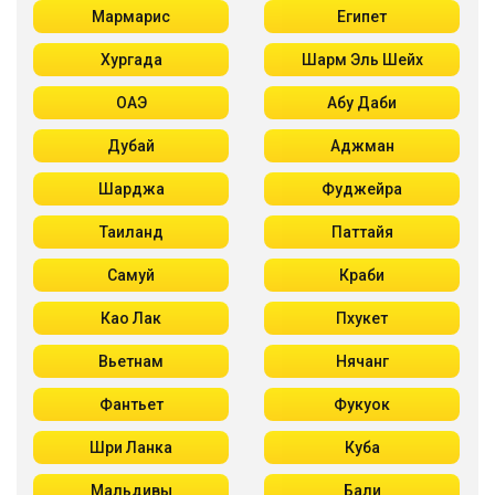
Мармарис
Египет
Хургада
Шарм Эль Шейх
ОАЭ
Абу Даби
Дубай
Аджман
Шарджа
Фуджейра
Таиланд
Паттайя
Самуй
Краби
Као Лак
Пхукет
Вьетнам
Нячанг
Фантьет
Фукуок
Шри Ланка
Куба
Мальдивы
Бали