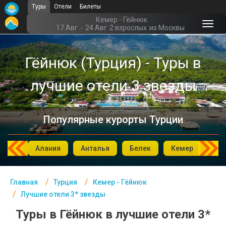
Туры
Отели
Билеты
Главная
Кемер - Гёйнюк
17 Авг
-
24 Авг
2 взрослых
из Москвы
Турция- Курорты
Гёйнюк (Турция) - Туры в
Офис г. Москва
лучшие отели 3 звезды
Помощь
Подборки отелей
Популярные курорты Турции
Турция
Таиланд
мбул
Алания
Анталья
Белек
Кемер
Си
ОАЭ
Главная
Турция
Кемер - Гёйнюк
Египет
Лучшие отели 3* звезды
Куба
Туры в Гёйнюк в лучшие отели 3*
Шри Ланка