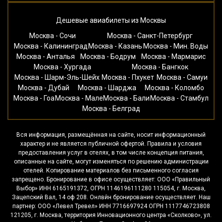
Дешевые авиабилеты из Москвы
Москва - Сочи
Москва - Санкт-Петербург
Москва - Калининград
Москва - Казань
Москва - Мин. Воды
Москва - Анталья
Москва - Бодрум
Москва - Мармарис
Москва - Хургада
Москва - Бангкок
Москва - Шарм-Эль-Шейх
Москва - Пхукет
Москва - Самуи
Москва - Дубай
Москва - Шарджа
Москва - Коломбо
Москва - Гоа
Москва - Мале
Москва - Бали
Москва - Стамбул
Москва - Белград
Вся информация, размещённая на сайте, носит информационный
характер и не является публичной офертой. Правила и условия
предоставления услуг в отелях, в том числе концепция питания,
описанные на сайте, могут изменяться по решению администрации
отелей. Копирование материалов без письменного согласия
запрещено. Бронирование в офисе осуществляет: ООО «Правильный
Выбор» ИНН 6165191372, ОГРН 1146196111280 115054, г. Москва,
Зацепский Вал, 14 оф 208. Онлвйн бронирование осуществляет. Наш
партнер: ООО «Левел Тревел» ИНН 7716697924 ОГРН 1117746723808
121205, г. Москва, территория Инновационного центра «Сколково», ул.