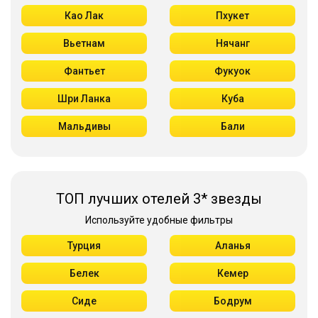
Као Лак
Пхукет
Вьетнам
Нячанг
Фантьет
Фукуок
Шри Ланка
Куба
Мальдивы
Бали
ТОП лучших отелей 3* звезды
Используйте удобные фильтры
Турция
Аланья
Белек
Кемер
Сиде
Бодрум