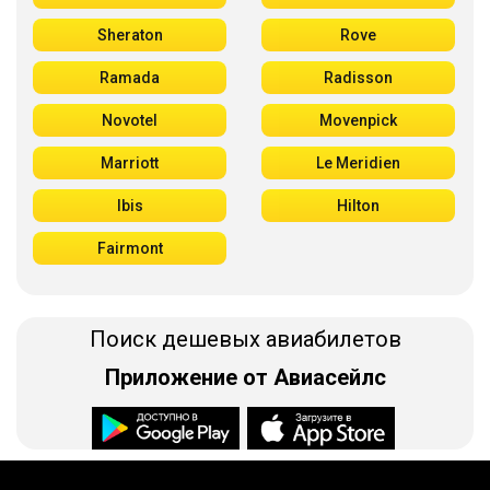
Sheraton
Rove
Ramada
Radisson
Novotel
Movenpick
Marriott
Le Meridien
Ibis
Hilton
Fairmont
Поиск дешевых авиабилетов
Приложение от Авиасейлс
Доступно в
Загрузите в