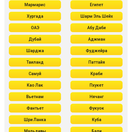
Мармарис
Египет
Хургада
Шарм Эль Шейх
ОАЭ
Абу Даби
Дубай
Аджман
Шарджа
Фуджейра
Таиланд
Паттайя
Самуй
Краби
Као Лак
Пхукет
Вьетнам
Нячанг
Фантьет
Фукуок
Шри Ланка
Куба
Мальдивы
Бали