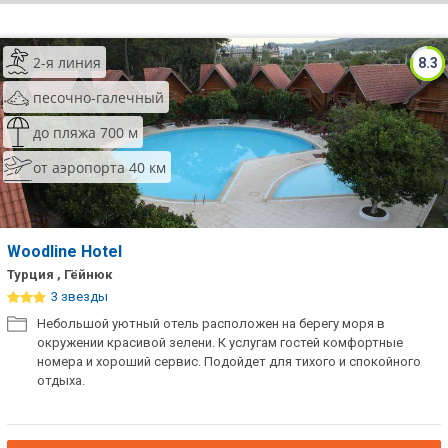
ТОП 10 лучших отелей 5*
2-я линия
8.3
ТОП 10 недорогих отелей
песочно-галечный
5*
до пляжа 700 м
Лучшие отели 4* звезды
от аэропорта 40 км
Недорогие отели 4*
звезды
Лучшие отели 3* звезды
Woodline Hotel
Турция , Гёйнюк
Недорогие отели 3*
3 звезды
звезды
Небольшой уютный отель расположен на берегу моря в
окружении красивой зелени. К услугам гостей комфортные
Сетевые отели Турции
номера и хороший сервис. Подойдет для тихого и спокойного
отдыха.
Сетевые отели Египта
Сетевые отели ОАЭ