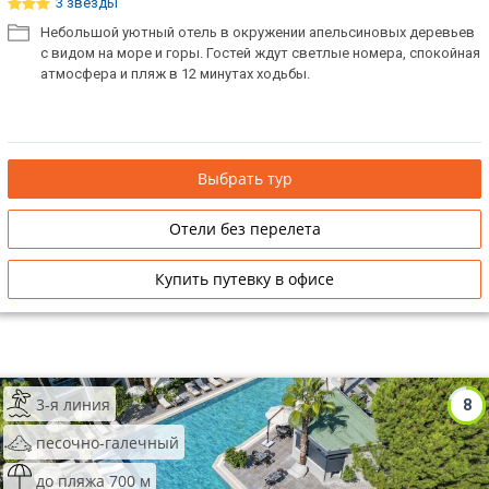
3 звезды
Небольшой уютный отель в окружении апельсиновых деревьев
с видом на море и горы. Гостей ждут светлые номера, спокойная
атмосфера и пляж в 12 минутах ходьбы.
Выбрать тур
Отели без перелета
Купить путевку в офисе
3-я линия
8
песочно-галечный
до пляжа 700 м