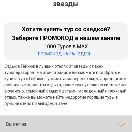
звезды
Бали
Вьетнам
Хотите купить тур со скидкой?
Хайнань
Заберите ПРОМОКОД в нашем канале
1000 Туров в MAX
Северный Гоа
|
ПРОМОКОД НА 3% - ЗДЕСЬ
Южный Гоа
Отдых в Гёйнюк в лучших отелях 3* звезды от всех
Занзибар
туроператоров . На этой странице вы сможете подобрать и
купить тур в Гёйнюк-Турция с авиаперелетом, мы предлагаем
Абхазия
различные варианты отдыха, такие как путевки по системе все
включено, семейный отдых с детьми, молодежный и пляжный
Большой Сочи
отдых, также вы можете найти недорогие горящие туры в
лучшие отели по выгодной цене.
Кав Мин Воды
Экскурсионные туры
Вылет из:
VIP отели 5 звезд