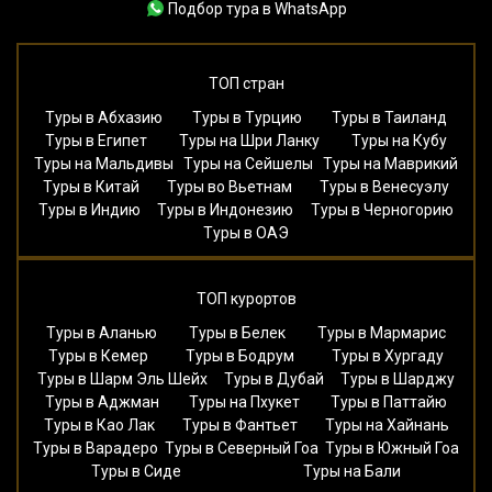
Подбор тура в WhatsApp
ТОП стран
Туры в Абхазию
Туры в Турцию
Туры в Таиланд
Туры в Египет
Туры на Шри Ланку
Туры на Кубу
Туры на Мальдивы
Туры на Сейшелы
Туры на Маврикий
Туры в Китай
Туры во Вьетнам
Туры в Венесуэлу
Туры в Индию
Туры в Индонезию
Туры в Черногорию
Туры в ОАЭ
ТОП курортов
Туры в Аланью
Туры в Белек
Туры в Мармарис
Туры в Кемер
Туры в Бодрум
Туры в Хургаду
Туры в Шарм Эль Шейх
Туры в Дубай
Туры в Шарджу
Туры в Аджман
Туры на Пхукет
Туры в Паттайю
Туры в Као Лак
Туры в Фантьет
Туры на Хайнань
Туры в Варадеро
Туры в Северный Гоа
Туры в Южный Гоа
Туры в Сиде
Туры на Бали