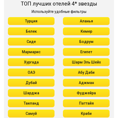
ТОП лучших отелей 4* звезды
Используйте удобные фильтры
Турция
Аланья
Белек
Кемер
Сиде
Бодрум
Мармарис
Египет
Хургада
Шарм Эль Шейх
ОАЭ
Абу Даби
Дубай
Аджман
Шарджа
Фуджейра
Таиланд
Паттайя
Самуй
Краби