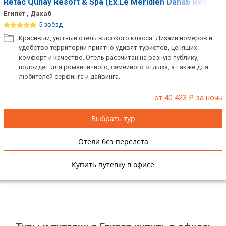
Retac Qunay Resort & Spa (Ex.Le Meridien Dahab Resort)
Египет , Дахаб
ТОП 10 лучших отелей 5*
5 звёзд
Красивый, уютный отель высокого класса. Дизайн номеров и
ТОП 10 недорогих отелей
удобство территории приятно удивят туристов, ценящих
5*
комфорт и качество. Отель рассчитан на разную публику,
подойдет для романтичного, семейного отдыха, а также для
Лучшие отели 4* звезды
любителей серфинга и дайвинга.
Недорогие отели 4*
от 40 423
₽ за ночь
звезды
Выбрать тур
Лучшие отели 3* звезды
Отели без перелета
Недорогие отели 3*
звезды
Купить путевку в офисе
Сетевые отели Турции
Сетевые отели Египта
Сетевые отели ОАЭ