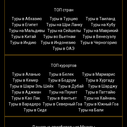
ТОП стран
Туры в Абхазию
Туры в Турцию
Туры в Таиланд
Туры в Египет
Туры на Шри Ланку
Туры на Кубу
Туры на Мальдивы
Туры на Сейшелы
Туры на Маврикий
Туры в Китай
Туры во Вьетнам
Туры в Венесуэлу
Туры в Индию
Туры в Индонезию
Туры в Черногорию
Туры в ОАЭ
ТОП курортов
Туры в Аланью
Туры в Белек
Туры в Мармарис
Туры в Кемер
Туры в Бодрум
Туры в Хургаду
Туры в Шарм Эль Шейх
Туры в Дубай
Туры в Шарджу
Туры в Аджман
Туры на Пхукет
Туры в Паттайю
Туры в Као Лак
Туры в Фантьет
Туры на Хайнань
Туры в Варадеро
Туры в Северный Гоа
Туры в Южный Гоа
Туры в Сиде
Туры на Бали
Дешевые авиабилеты из Москвы