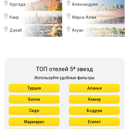
Хургада
Александрия
Каир
Марса-Алам
Дахаб
Асуан
ТОП отелей 5* звезд
Используйте удобные фильтры
Турция
Аланья
Белек
Кемер
Сиде
Бодрум
Мармарис
Египет