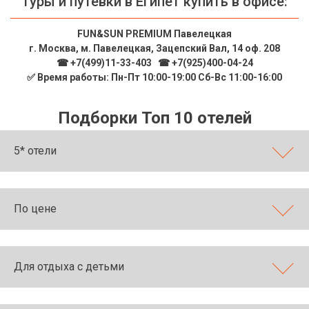
Туры и путевки в Египет купить в офисе:
Сетевые отели Таиланда
FUN&SUN PREMIUM Павелецкая
г. Москва, м. Павелецкая, Зацепский Вал, 14 оф. 208
Сетевые отели Шри Ланки
☎ +7(499)11-33-403
|
☎ +7(925)400-04-24
✅ Время работы: Пн-Пт 10:00-19:00 Сб-Вс 11:00-16:00
Сетевые отели Вьетнама
Подборки Топ 10 отелей
Сетевые отели Мальдив
5* отели
Сетевые отели Бали
Сетевые отели Сейшел
По цене
Сетевые отели Маврикия
Для отдыха с детьми