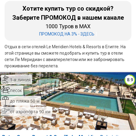
Хотите купить тур со скидкой?
Бали
Заберите ПРОМОКОД в нашем канале
Вьетнам
1000 Туров в MAX
|
ПРОМОКОД НА 3% - ЗДЕСЬ
Хайнань
Отдых в сети отелей Le Meridien Hotels & Resorts в Египте. На
Северный Гоа
этой странице вы сможете подобрать и купить тур в отели
сети Ле Меридиан с авиаперелетом или же забронировать
Южный Гоа
проживание без перелета.
Занзибар
1-я линия
8.9
Абхазия
песок
Большой Сочи
до пляжа 50 м
Кав Мин Воды
от аэропорта 90 км
Экскурсионные туры
VIP отели 5 звезд