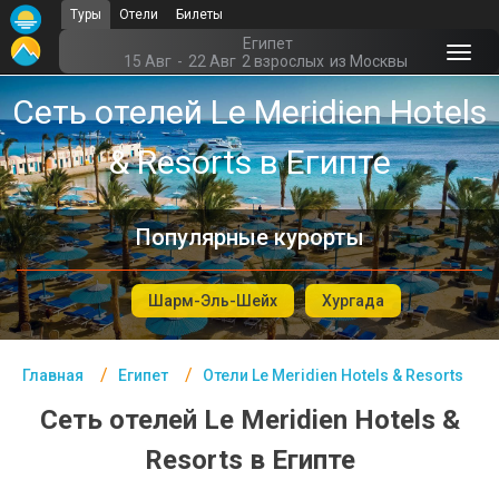
Туры
Отели
Билеты
Главная
Египет
15 Авг
-
22 Авг
2 взрослых
из Москвы
Египет - Курорты
Сеть отелей Le Meridien Hotels
Офис г. Москва
& Resorts в Египте
Помощь
Подборки отелей
Популярные курорты
Турция
Шарм-Эль-Шейх
Хургада
Таиланд
ОАЭ
Главная
Египет
Отели Le Meridien Hotels & Resorts
Египет
Сеть отелей Le Meridien Hotels &
Куба
Resorts в Египте
Шри Ланка