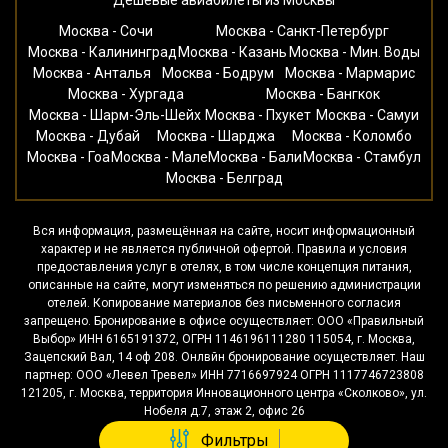
Москва - Сочи
Москва - Санкт-Петербург
Москва - Калининград
Москва - Казань
Москва - Мин. Воды
Москва - Анталья
Москва - Бодрум
Москва - Мармарис
Москва - Хургада
Москва - Бангкок
Москва - Шарм-Эль-Шейх
Москва - Пхукет
Москва - Самуи
Москва - Дубай
Москва - Шарджа
Москва - Коломбо
Москва - Гоа
Москва - Мале
Москва - Бали
Москва - Стамбул
Москва - Белград
Вся информация, размещённая на сайте, носит информационный
характер и не является публичной офертой. Правила и условия
предоставления услуг в отелях, в том числе концепция питания,
описанные на сайте, могут изменяться по решению администрации
отелей. Копирование материалов без письменного согласия
запрещено. Бронирование в офисе осуществляет: ООО «Правильный
Выбор» ИНН 6165191372, ОГРН 1146196111280 115054, г. Москва,
Зацепский Вал, 14 оф 208. Онлвйн бронирование осуществляет. Наш
партнер: ООО «Левел Тревел» ИНН 7716697924 ОГРН 1117746723808
121205, г. Москва, территория Инновационного центра «Сколково», ул.
Нобеля д.7, этаж 2, офис 26
Фильтры