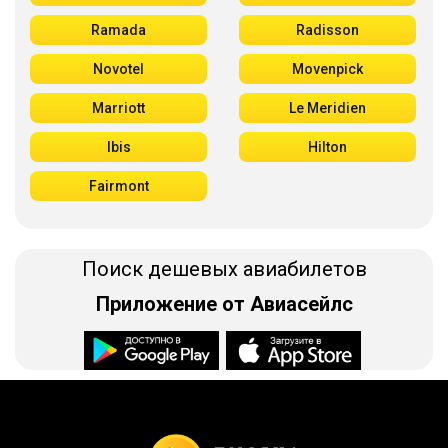
Ramada
Radisson
Novotel
Movenpick
Marriott
Le Meridien
Ibis
Hilton
Fairmont
Поиск дешевых авиабилетов
Приложение от Авиасейлс
Доступно в
Загрузите в