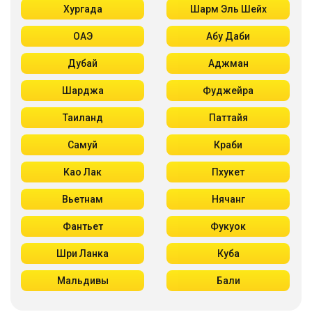
Хургада
Шарм Эль Шейх
ОАЭ
Абу Даби
Дубай
Аджман
Шарджа
Фуджейра
Таиланд
Паттайя
Самуй
Краби
Као Лак
Пхукет
Вьетнам
Нячанг
Фантьет
Фукуок
Шри Ланка
Куба
Мальдивы
Бали