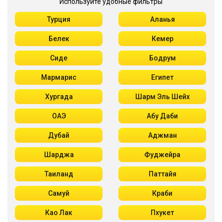
Используйте удобные фильтры
Турция
Аланья
Белек
Кемер
Сиде
Бодрум
Мармарис
Египет
Хургада
Шарм Эль Шейх
ОАЭ
Абу Даби
Дубай
Аджман
Шарджа
Фуджейра
Таиланд
Паттайя
Самуй
Краби
Као Лак
Пхукет