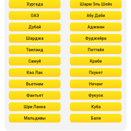
Хургада
Шарм Эль Шейх
ОАЭ
Абу Даби
Дубай
Аджман
Шарджа
Фуджейра
Таиланд
Паттайя
Самуй
Краби
Као Лак
Пхукет
Вьетнам
Нячанг
Фантьет
Фукуок
Шри Ланка
Куба
Мальдивы
Бали