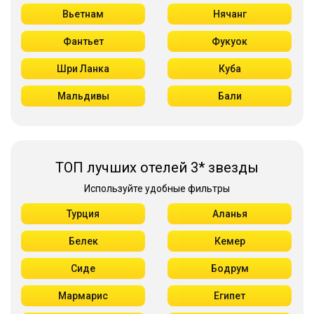
Вьетнам
Нячанг
Фантьет
Фукуок
Шри Ланка
Куба
Мальдивы
Бали
ТОП лучших отелей 3* звезды
Используйте удобные фильтры
Турция
Аланья
Белек
Кемер
Сиде
Бодрум
Мармарис
Египет