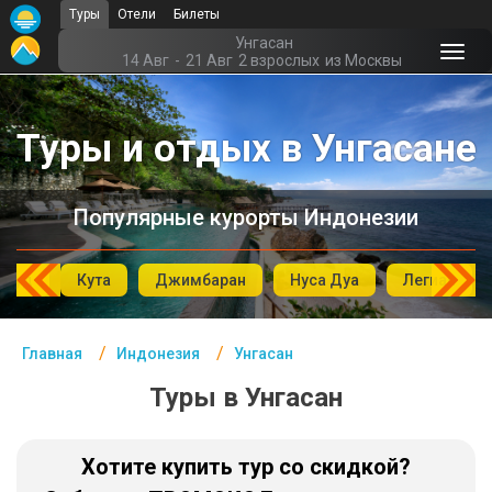
Туры
Отели
Билеты
Главная
Унгасан
14 Авг
-
21 Авг
2 взрослых
из Москвы
Индонезия- Курорты
Туры и отдых в Унгасане
Офис г. Москва
Помощь
Популярные курорты Индонезии
Подборки отелей
Турция
Убуд
Кута
Джимбаран
Нуса Дуа
Легиан
Таиланд
Главная
Индонезия
Унгасан
ОАЭ
Туры в Унгасан
Египет
Куба
Хотите купить тур со скидкой?
Шри Ланка