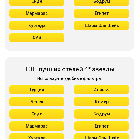
Сиде
Бодрум
Мармарис
Египет
Хургада
Шарм Эль Шейх
ОАЭ
ТОП лучших отелей 4* звезды
Используйте удобные фильтры
Турция
Аланья
Белек
Кемер
Сиде
Бодрум
Мармарис
Египет
Хургада
Шарм Эль Шейх