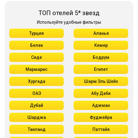
ТОП отелей 5* звезд
Используйте удобные фильтры
Турция
Аланья
Белек
Кемер
Сиде
Бодрум
Мармарис
Египет
Хургада
Шарм Эль Шейх
ОАЭ
Абу Даби
Дубай
Аджман
Шарджа
Фуджейра
Таиланд
Паттайя