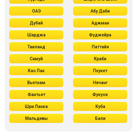
ОАЭ
Абу Даби
Дубай
Аджман
Шарджа
Фуджейра
Таиланд
Паттайя
Самуй
Краби
Као Лак
Пхукет
Вьетнам
Нячанг
Фантьет
Фукуок
Шри Ланка
Куба
Мальдивы
Бали