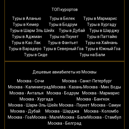
ТОП курортов
Туры в Аланью
Туры в Белек
Туры в Мармарис
Туры в Кемер
Туры в Бодрум
Туры в Хургаду
Туры в Шарм Эль Шейх
Туры в Дубай
Туры в Шарджу
Туры в Аджман
Туры на Пхукет
Туры в Паттайю
Туры в Као Лак
Туры в Фантьет
Туры на Хайнань
Туры в Варадеро
Туры в Северный Гоа
Туры в Южный Гоа
Туры в Сиде
Туры на Бали
Дешевые авиабилеты из Москвы
Москва - Сочи
Москва - Санкт-Петербург
Москва - Калининград
Москва - Казань
Москва - Мин. Воды
Москва - Анталья
Москва - Бодрум
Москва - Мармарис
Москва - Хургада
Москва - Бангкок
Москва - Шарм-Эль-Шейх
Москва - Пхукет
Москва - Самуи
Москва - Дубай
Москва - Шарджа
Москва - Коломбо
Москва - Гоа
Москва - Мале
Москва - Бали
Москва - Стамбул
Москва - Белград