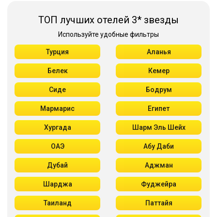
ТОП лучших отелей 3* звезды
Используйте удобные фильтры
Турция
Аланья
Белек
Кемер
Сиде
Бодрум
Мармарис
Египет
Хургада
Шарм Эль Шейх
ОАЭ
Абу Даби
Дубай
Аджман
Шарджа
Фуджейра
Таиланд
Паттайя