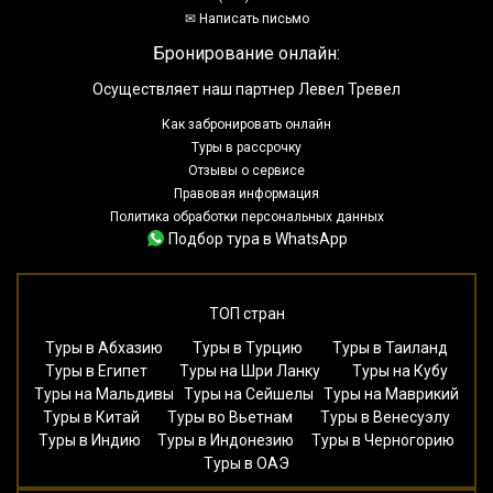
✉ Написать письмо
Бронирование онлайн:
Осуществляет наш партнер Левел Тревел
Как забронировать онлайн
Туры в рассрочку
Отзывы о сервисе
Правовая информация
Политика обработки персональных данных
Подбор тура в WhatsApp
ТОП стран
Туры в Абхазию
Туры в Турцию
Туры в Таиланд
Туры в Египет
Туры на Шри Ланку
Туры на Кубу
Туры на Мальдивы
Туры на Сейшелы
Туры на Маврикий
Туры в Китай
Туры во Вьетнам
Туры в Венесуэлу
Туры в Индию
Туры в Индонезию
Туры в Черногорию
Туры в ОАЭ