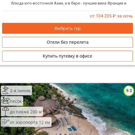
блюда юго-восточной Азии, а в баре - лучшие вина Франции и
Италии.
от 104 205
₽ за ночь
Выбрать тур
Отели без перелета
Купить путевку в офисе
2-я линия
9.3
песок
до пляжа 200 м
от аэропорта 12 км