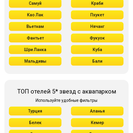
Самуй
Краби
Као Лак
Пхукет
Вьетнам
Нячанг
Фантьет
Фукуок
Шри Ланка
Куба
Мальдивы
Бали
ТОП отелей 5* звезд с аквапарком
Используйте удобные фильтры
Турция
Аланья
Белек
Кемер