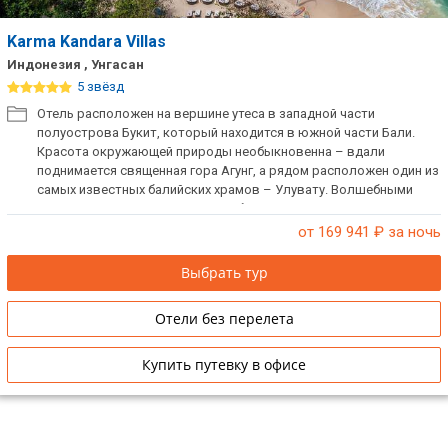
Karma Kandara Villas
Индонезия , Унгасан
5 звёзд
Отель расположен на вершине утеса в западной части
полуострова Букит, который находится в южной части Бали.
Красота окружающей природы необыкновенна – вдали
поднимается священная гора Агунг, а рядом расположен один из
самых известных балийских храмов – Улувату. Волшебными
морскими пейзажами можно любоваться и из окон ресторана
отеля, который находится на самой вершине холма.
от 169 941
₽ за ночь
Выбрать тур
Отели без перелета
Купить путевку в офисе