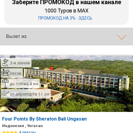
Заберите ПРОМОКОД в нашем канале
1000 Туров в MAX
Бали
|
ПРОМОКОД НА 3% - ЗДЕСЬ
Вьетнам
Хайнань
Вылет из:
Северный Гоа
Южный Гоа
3-я линия
Занзибар
песок
Абхазия
до пляжа 4 км
от аэропорта 11 км
Большой Сочи
Кав Мин Воды
Экскурсионные туры
Four Points By Sheraton Bali Ungasan
Индонезия , Унгасан
VIP отели 5 звезд
4 звезды