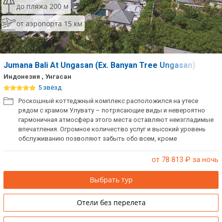
до пляжа 200 м
Сетевые отели Таиланда
от аэропорта 15 км
Сетевые отели Шри Ланки
Jumana Bali At Ungasan (Ex. Banyan Tree Ungasan)
Сетевые отели Вьетнама
Индонезия , Унгасан
5 звёзд
Сетевые отели Мальдив
Роскошный коттеджный комплекс расположился на утесе
рядом с храмом Улувату – потрясающие виды и невероятно
Сетевые отели Бали
гармоничная атмосфера этого места оставляют неизгладимые
впечатления. Огромное количество услуг и высокий уровень
обслуживанию позволяют забыть обо всем, кроме
Сетевые отели Сейшел
неторопливого пляжного отдыха.
Сетевые отели Маврикия
от 78 813
₽ за ночь
Выбрать тур
Отели без перелета