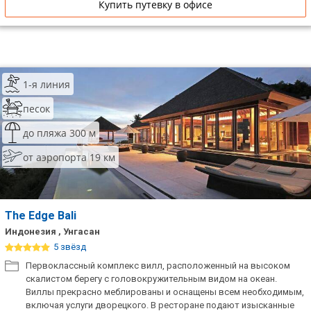
Купить путевку в офисе
1-я линия
песок
до пляжа 300 м
от аэропорта 19 км
The Edge Bali
Индонезия , Унгасан
5 звёзд
Первоклассный комплекс вилл, расположенный на высоком
скалистом берегу с головокружительным видом на океан.
Виллы прекрасно меблированы и оснащены всем необходимым,
включая услуги дворецкого. В ресторане подают изысканные