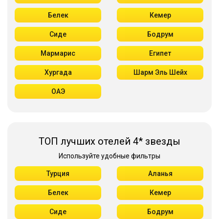
Белек
Кемер
Сиде
Бодрум
Мармарис
Египет
Хургада
Шарм Эль Шейх
ОАЭ
ТОП лучших отелей 4* звезды
Используйте удобные фильтры
Турция
Аланья
Белек
Кемер
Сиде
Бодрум