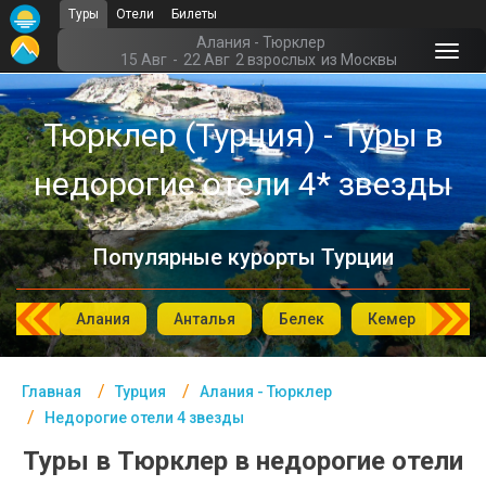
Туры
Отели
Билеты
Главная
Алания - Тюрклер
15 Авг
-
22 Авг
2 взрослых
из Москвы
Турция- Курорты
Тюрклер (Турция) - Туры в
Офис г. Москва
недорогие отели 4* звезды
Помощь
Подборки отелей
Популярные курорты Турции
Турция
Таиланд
мбул
Алания
Анталья
Белек
Кемер
Си
ОАЭ
Главная
Турция
Алания - Тюрклер
Египет
Недорогие отели 4 звезды
Куба
Туры в Тюрклер в недорогие отели
Шри Ланка