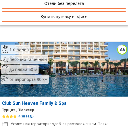
Отели без перелета
Купить путевку в офисе
1-я линия
8.6
песочно-галечный
до пляжа 50 м
от аэропорта 90 км
Club Sun Heaven Family & Spa
Турция , Тюрклер
4 звезды
Ухоженная территория удобная расположением. Пляж