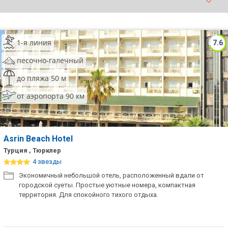
ТОП 10 лучших отелей 5*
1-я линия
7.6
ТОП 10 недорогих отелей
5*
песочно-галечный
Лучшие отели 4* звезды
до пляжа 50 м
от аэропорта 90 км
Недорогие отели 4*
звезды
Лучшие отели 3* звезды
Asrin Beach Hotel
Недорогие отели 3*
Турция , Тюрклер
звезды
4 звезды
Экономичный небольшой отель, расположенный вдали от
Сетевые отели Турции
городской суеты. Простые уютные номера, компактная
территория. Для спокойного тихого отдыха.
Сетевые отели Египта
Сетевые отели ОАЭ