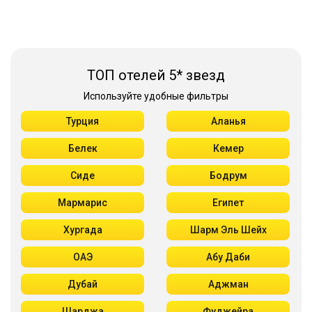
ТОП отелей 5* звезд
Используйте удобные фильтры
Турция
Аланья
Белек
Кемер
Сиде
Бодрум
Мармарис
Египет
Хургада
Шарм Эль Шейх
ОАЭ
Абу Даби
Дубай
Аджман
Шарджа
Фуджейра