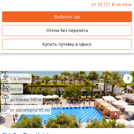
от 22 121
₽ за ночь
Сетевые отели Таиланда
Выбрать тур
Сетевые отели Шри Ланки
Отели без перелета
Сетевые отели Вьетнама
Купить путевку в офисе
Сетевые отели Мальдив
Сетевые отели Бали
1-я линия
7
Сетевые отели Сейшел
песок
Сетевые отели Маврикия
до пляжа 100 м
от аэропорта 95 км