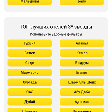
Мальдивы
Бали
ТОП лучших отелей 3* звезды
Используйте удобные фильтры
Турция
Аланья
Белек
Кемер
Сиде
Бодрум
Мармарис
Египет
Хургада
Шарм Эль Шейх
ОАЭ
Абу Даби
Дубай
Аджман
Шарджа
Фуджейра