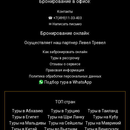
Бронирование в офисе:
Контакты
☎ +7(499)11-33-403
✉ Написать письмо
Бронирование онлайн:
Осуществляет наш партнер Левел Тревел
Как забронировать онлайн
Туры в рассрочку
Отзывы о сервисе
Правовая информация
Политика обработки персональных данных
Подбор тура в WhatsApp
ТОП стран
Туры в Абхазию
Туры в Турцию
Туры в Таиланд
Туры в Египет
Туры на Шри Ланку
Туры на Кубу
Туры на Мальдивы
Туры на Сейшелы
Туры на Маврикий
Туры в Китай
Туры во Вьетнам
Туры в Венесуэлу