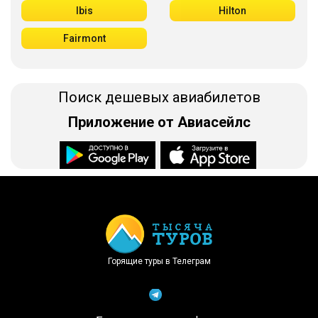
Ibis
Hilton
Fairmont
Поиск дешевых авиабилетов
Приложение от Авиасейлс
Доступно в
Загрузите в
Горящие туры в Телеграм