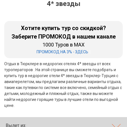
4* звезды
Бали
Вьетнам
Хотите купить тур со скидкой?
Хайнань
Заберите ПРОМОКОД в нашем канале
1000 Туров в MAX
Северный Гоа
|
ПРОМОКОД НА 3% - ЗДЕСЬ
Южный Гоа
Отдых в Тюрклере в недорогих отелях 4* звезды от всех
Занзибар
туроператоров . На этой странице вы сможете подобрать и
купить тур в недорогие отели 4* звезды в Тюрклер-Турция с
Абхазия
авиаперелетом, мы предлагаем различные варианты отдыха,
такие как путевки по системе все включено, семейный отдых с
Большой Сочи
детьми, молодежный и пляжный отдых, также вы можете
найти недорогие горящие туры в лучшие отели по выгодной
Кав Мин Воды
цене.
Экскурсионные туры
VIP отели 5 звезд
Вылет из: