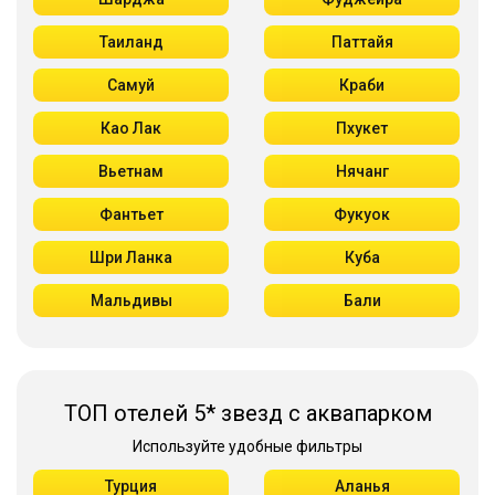
Таиланд
Паттайя
Самуй
Краби
Као Лак
Пхукет
Вьетнам
Нячанг
Фантьет
Фукуок
Шри Ланка
Куба
Мальдивы
Бали
ТОП отелей 5* звезд с аквапарком
Используйте удобные фильтры
Турция
Аланья