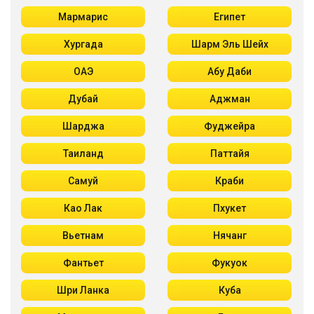
Мармарис
Египет
Хургада
Шарм Эль Шейх
ОАЭ
Абу Даби
Дубай
Аджман
Шарджа
Фуджейра
Таиланд
Паттайя
Самуй
Краби
Као Лак
Пхукет
Вьетнам
Нячанг
Фантьет
Фукуок
Шри Ланка
Куба