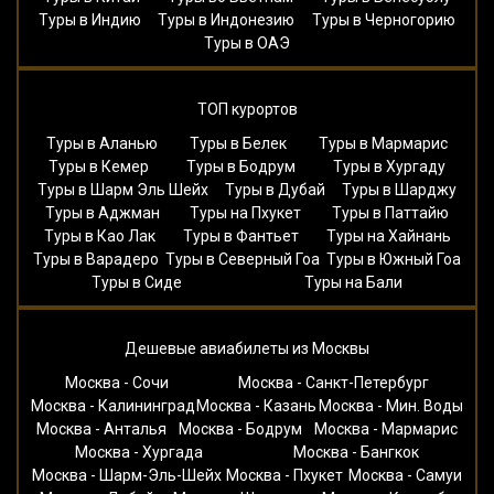
Туры в Индию
Туры в Индонезию
Туры в Черногорию
Туры в ОАЭ
ТОП курортов
Туры в Аланью
Туры в Белек
Туры в Мармарис
Туры в Кемер
Туры в Бодрум
Туры в Хургаду
Туры в Шарм Эль Шейх
Туры в Дубай
Туры в Шарджу
Туры в Аджман
Туры на Пхукет
Туры в Паттайю
Туры в Као Лак
Туры в Фантьет
Туры на Хайнань
Туры в Варадеро
Туры в Северный Гоа
Туры в Южный Гоа
Туры в Сиде
Туры на Бали
Дешевые авиабилеты из Москвы
Москва - Сочи
Москва - Санкт-Петербург
Москва - Калининград
Москва - Казань
Москва - Мин. Воды
Москва - Анталья
Москва - Бодрум
Москва - Мармарис
Москва - Хургада
Москва - Бангкок
Москва - Шарм-Эль-Шейх
Москва - Пхукет
Москва - Самуи