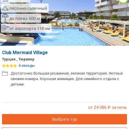
песочно-галечный
до пляжа 600 м
от аэропорта 110 км
Club Mermaid Village
Турция , Тюрклер
4 звезды
Достаточно большая ухоженная, зеленая территория. Уютные
свежие номера. Хорошая анимация. Для семейного отдыха с
детьми.
от 24 086
₽ за ночь
Выбрать тур