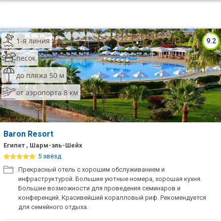
1-я линия
9.2
песок
до пляжа 50 м
от аэропорта 8 км
Baron Resort
Египет , Шарм-эль-Шейх
5 звёзд
Прекрасный отель с хорошим обслуживанием и
инфраструктурой. Большие уютные номера, хорошая кухня.
Большие возможности для проведения семинаров и
конференций. Красивейший коралловый риф. Рекомендуется
для семейного отдыха.