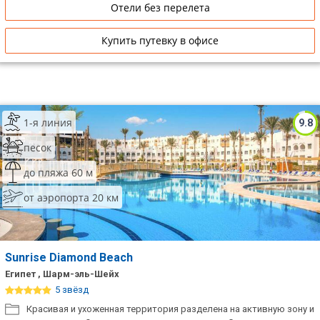
Отели без перелета
Купить путевку в офисе
1-я линия
9.8
песок
до пляжа 60 м
от аэропорта 20 км
Sunrise Diamond Beach
Египет , Шарм-эль-Шейх
5 звёзд
Красивая и ухоженная территория разделена на активную зону и