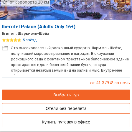
от аэропорта 20 км
Iberotel Palace (Adults Only 16+)
Египет , Шарм-эль-Шейх
5 звёзд
Это высококлассный роскошный курорт в Шарм-эль-Шейхе,
получивший мировое признание и награды. В окружении
роскошного сада с фонтаном трехэтажное белоснежное здание
простирается вдоль береговой линии бухты, откуда
открывается незабываемый вид на залив и мыс. Внутреннее
убранство отеля отличается роскошью и изысканностью по
сравнению с простыми очертаниями архитектуры здания.
от 41 379
₽ за ночь
Выбрать тур
Отели без перелета
Купить путевку в офисе