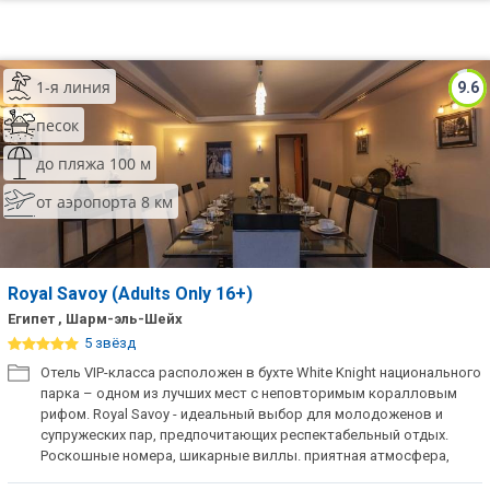
1-я линия
9.6
песок
до пляжа 100 м
от аэропорта 8 км
Royal Savoy (Adults Only 16+)
Египет , Шарм-эль-Шейх
5 звёзд
Отель VIP-класса расположен в бухте White Knight национального
парка – одном из лучших мест с неповторимым коралловым
рифом. Royal Savoy - идеальный выбор для молодоженов и
супружеских пар, предпочитающих респектабельный отдых.
Роскошные номера, шикарные виллы. приятная атмосфера,
высокий уровень сервиса. Отель не принимает гостей младше 16