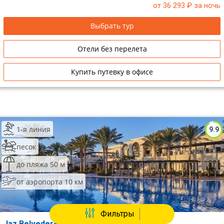
лет.
от 36 293
₽ за ночь
Выбрать тур
Отели без перелета
Купить путевку в офисе
1-я линия
9.9
песок
до пляжа 50 м
от аэропорта 10 км
Фильтры
Jaz Belvedere