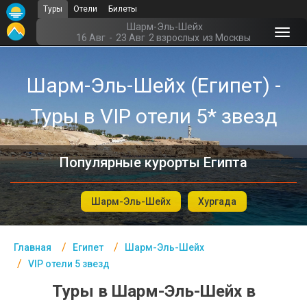
Туры
Отели
Билеты
Главная
Шарм-Эль-Шейх
16 Авг
-
23 Авг
2 взрослых
из Москвы
Египет- Курорты
Шарм-Эль-Шейх (Египет) -
Офис г. Москва
Туры в VIP отели 5* звезд
Помощь
Подборки отелей
Популярные курорты Египта
Турция
Таиланд
Шарм-Эль-Шейх
Хургада
ОАЭ
Главная
Египет
Шарм-Эль-Шейх
Египет
VIP отели 5 звезд
Куба
Туры в Шарм-Эль-Шейх в
Шри Ланка