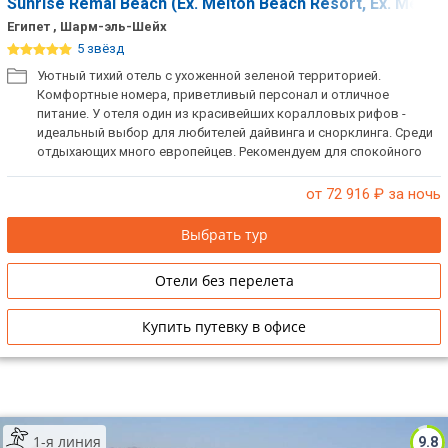
Sunrise Remal Beach (Ex. Melton Beach Resort, Ex. Melia S
Египет , Шарм-эль-Шейх
5 звёзд
Уютный тихий отель с ухоженной зеленой территорией.
Комфортные номера, приветливый персонал и отличное
питание. У отеля один из красивейших коралловых рифов -
идеальный выбор для любителей дайвинга и снорклинга. Среди
отдыхающих много европейцев. Рекомендуем для спокойного
семейного отдыха.
от 72 916
₽ за ночь
Выбрать тур
Отели без перелета
Купить путевку в офисе
1-я линия
9.8