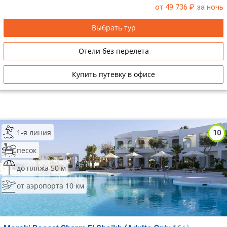
от 49 736
₽ за ночь
Выбрать тур
Отели без перелета
Купить путевку в офисе
1-я линия
10
песок
до пляжа 50 м
от аэропорта 10 км