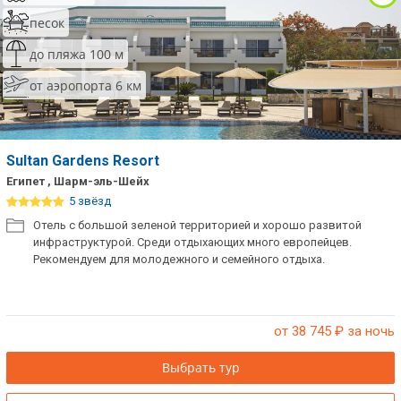
песок
до пляжа 100 м
от аэропорта 6 км
Sultan Gardens Resort
Египет , Шарм-эль-Шейх
5 звёзд
Отель с большой зеленой территорией и хорошо развитой
инфраструктурой. Среди отдыхающих много европейцев.
Рекомендуем для молодежного и семейного отдыха.
от 38 745
₽ за ночь
Выбрать тур