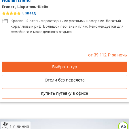
Nubian Island
Египет , Шарм-эль-Шейх
5 звёзд
Красивый отель с просторными уютными номерами. Богатый
коралловый риф. Большой песчаный пляж. Рекомендуется для
семейного и молодежного отдыха.
от 39 112
₽ за ночь
Выбрать тур
Отели без перелета
Купить путевку в офисе
1-я линия
9.5