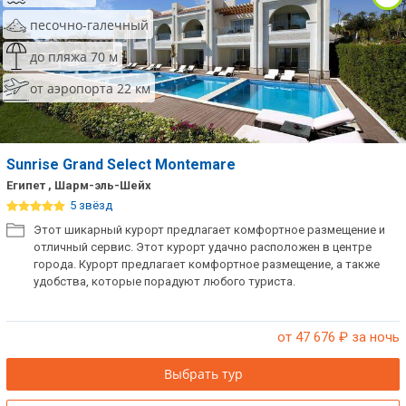
песочно-галечный
до пляжа 70 м
от аэропорта 22 км
Sunrise Grand Select Montemare
Египет , Шарм-эль-Шейх
5 звёзд
Этот шикарный курорт предлагает комфортное размещение и
отличный сервис. Этот курорт удачно расположен в центре
города. Курорт предлагает комфортное размещение, а также
удобства, которые порадуют любого туриста.
от 47 676
₽ за ночь
Выбрать тур