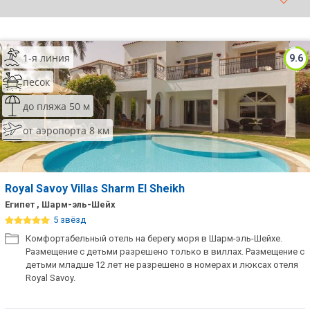
ТОП 10 лучших отелей 5*
1-я линия
9.6
ТОП 10 недорогих отелей
5*
песок
Лучшие отели 4* звезды
до пляжа 50 м
от аэропорта 8 км
Недорогие отели 4*
звезды
Лучшие отели 3* звезды
Royal Savoy Villas Sharm El Sheikh
Недорогие отели 3*
Египет , Шарм-эль-Шейх
звезды
5 звёзд
Комфортабельный отель на берегу моря в Шарм-эль-Шейхе.
Сетевые отели Турции
Размещение с детьми разрешено только в виллах. Размещение с
детьми младше 12 лет не разрешено в номерах и люксах отеля
Сетевые отели Египта
Royal Savoy.
Сетевые отели ОАЭ