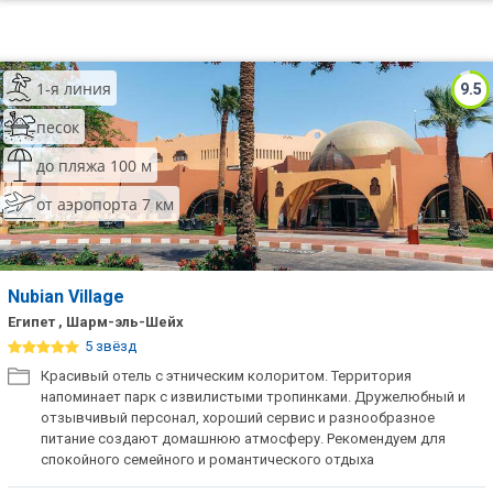
1-я линия
9.5
песок
до пляжа 100 м
от аэропорта 7 км
Nubian Village
Египет , Шарм-эль-Шейх
5 звёзд
Красивый отель с этническим колоритом. Территория
напоминает парк с извилистыми тропинками. Дружелюбный и
отзывчивый персонал, хороший сервис и разнообразное
питание создают домашнюю атмосферу. Рекомендуем для
спокойного семейного и романтического отдыха