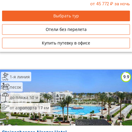
от 45 772
₽ за ночь
Выбрать тур
Отели без перелета
Купить путевку в офисе
1-я линия
9.9
песок
до пляжа 50 м
от аэропорта 17 км