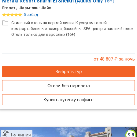
Meraki Resort Sharm El Sheikh (Adults Only 16+)
Египет , Шарм-эль-Шейх
5 звёзд
Стильный отель на первой линии. К услугам гостей
комфортабельные номера, бассейны, SPA-центр и частный пляж.
Отель только для взрослых (16+)
от 48 807
₽ за ночь
Выбрать тур
Отели без перелета
Купить путевку в офисе
1-я линия
9.8