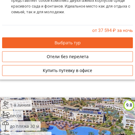
представляет собой комплекс двухэтажных корпусов среди
красивого сада и фонтанов. Идеальное место как для отдыха с
семьей, так и для молодежи.
от 37 594
₽ за ночь
Выбрать тур
Отели без перелета
Купить путевку в офисе
1-я линия
9.8
песок
до пляжа 30 м