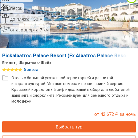
песок
до пляжа 150 м
от аэропорта 7 км
Pickalbatros Palace Resort (Ex.Albatros Palace Resort)
Египет , Шарм-эль-Шейх
5 звёзд
Отель с большой ухоженной территорией и развитой
инфраструктурой. Уютные номера и ненавязчивый сервис.
Красивый коралловый риф идеальный выбор для любителей
дайвинга и снорклинга. Рекомендуем для семейного отдыха и
молодежи.
от 42 672
₽ за ночь
Выбрать тур