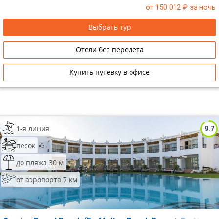
от 150 012
₽ за ночь
Сетевые отели Таиланда
Выбрать тур
Сетевые отели Шри Ланки
Отели без перелета
Сетевые отели Вьетнама
Купить путевку в офисе
Сетевые отели Мальдив
Сетевые отели Бали
1-я линия
9.7
Сетевые отели Сейшел
песок
Сетевые отели Маврикия
до пляжа 30 м
от аэропорта 7 км