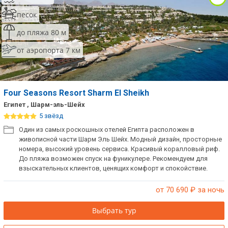
песок
до пляжа 80 м
от аэропорта 7 км
Four Seasons Resort Sharm El Sheikh
Египет , Шарм-эль-Шейх
5 звёзд
Один из самых роскошных отелей Египта расположен в
живописной части Шарм Эль Шейх. Модный дизайн, просторные
номера, высокий уровень сервиса. Красивый коралловый риф.
До пляжа возможен спуск на фуникулере. Рекомендуем для
взыскательных клиентов, ценящих комфорт и спокойствие.
от 70 690
₽ за ночь
Выбрать тур