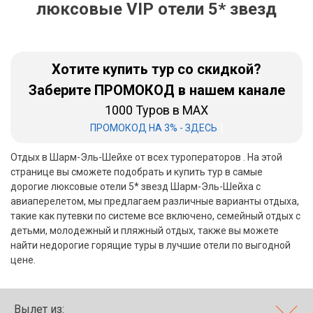
люксовые VIP отели 5* звезд
Бали
Вьетнам
Хотите купить тур со скидкой?
Хайнань
Заберите ПРОМОКОД в нашем канале
1000 Туров в MAX
Северный Гоа
|
ПРОМОКОД НА 3% - ЗДЕСЬ
Южный Гоа
Отдых в Шарм-Эль-Шейхе от всех туроператоров . На этой
Занзибар
странице вы сможете подобрать и купить тур в самые
дорогие люксовые отели 5* звезд Шарм-Эль-Шейха с
Абхазия
авиаперелетом, мы предлагаем различные варианты отдыха,
такие как путевки по системе все включено, семейный отдых с
Большой Сочи
детьми, молодежный и пляжный отдых, также вы можете
найти недорогие горящие туры в лучшие отели по выгодной
Кав Мин Воды
цене.
Экскурсионные туры
VIP отели 5 звезд
Вылет из: