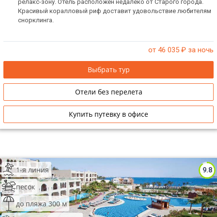
релакс-зону. Отель расположен недалеко от Старого города.
Красивый коралловый риф доставит удовольствие любителям
снорклинга.
от 46 035
₽ за ночь
Выбрать тур
Отели без перелета
Купить путевку в офисе
1-я линия
9.8
песок
до пляжа 300 м