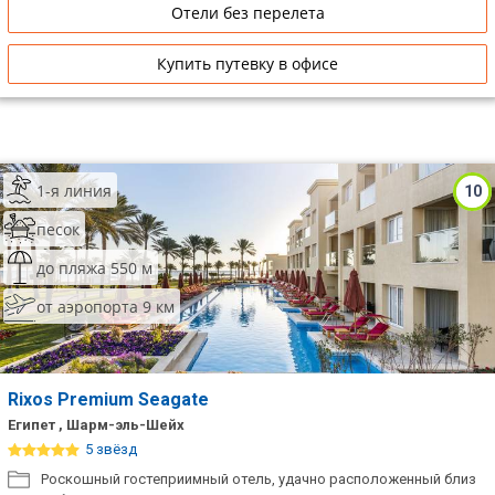
Отели без перелета
Купить путевку в офисе
1-я линия
10
песок
до пляжа 550 м
от аэропорта 9 км
Rixos Premium Seagate
Египет , Шарм-эль-Шейх
5 звёзд
Роскошный гостеприимный отель, удачно расположенный близ