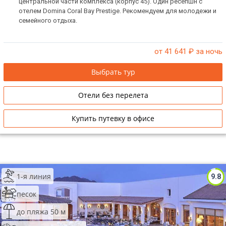
центральной части комплекса (корпус 45). Один ресепшн с
отелем Domina Coral Bay Prestige. Рекомендуем для молодежи и
семейного отдыха.
от 41 641
₽ за ночь
Выбрать тур
Отели без перелета
Купить путевку в офисе
1-я линия
9.8
песок
до пляжа 50 м