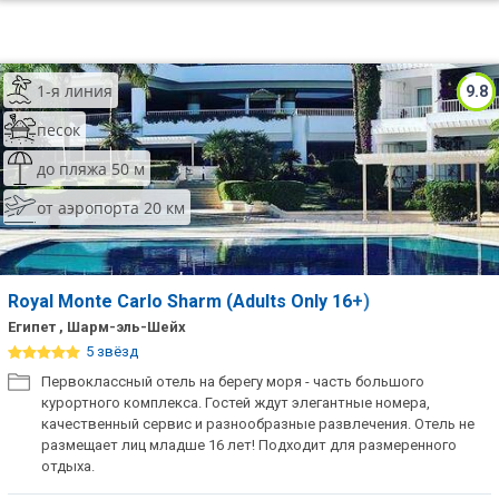
1-я линия
9.8
песок
до пляжа 50 м
от аэропорта 20 км
Royal Monte Carlo Sharm (Adults Only 16+)
Египет , Шарм-эль-Шейх
5 звёзд
Первоклассный отель на берегу моря - часть большого
курортного комплекса. Гостей ждут элегантные номера,
качественный сервис и разнообразные развлечения. Отель не
размещает лиц младше 16 лет! Подходит для размеренного
отдыха.