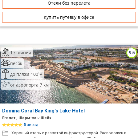
Отели без перелета
Купить путевку в офисе
1-я линия
9.5
песок
до пляжа 100 м
от аэропорта 7 км
Domina Coral Bay King's Lake Hotel
Египет , Шарм-эль-Шейх
5 звёзд
Хороший отель с развитой инфраструктурой. Расположен в