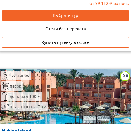
от 39 112
₽ за ночь
Выбрать тур
Отели без перелета
Купить путевку в офисе
1-я линия
9.8
песок
до пляжа 100 м
от аэропорта 7 км