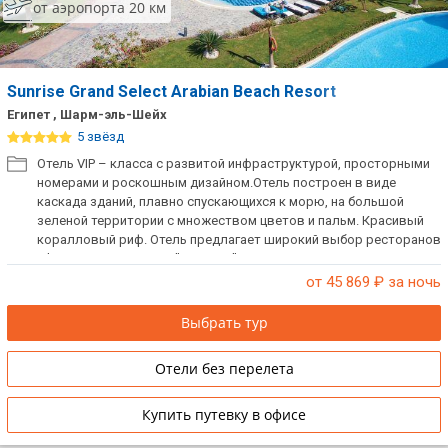
от аэропорта 20 км
Sunrise Grand Select Arabian Beach Resort
Египет , Шарм-эль-Шейх
5 звёзд
Отель VIP – класса с развитой инфраструктурой, просторными
номерами и роскошным дизайном.Отель построен в виде
каскада зданий, плавно спускающихся к морю, на большой
зеленой территории с множеством цветов и пальм. Красивый
коралловый риф. Отель предлагает широкий выбор ресторанов
a la carte. Есть номера "Swim Up" с прямым выходом с террасы к
бассейну. Рекомендуем для взыскательных клиентов, ценящих
от 45 869
₽ за ночь
комфорт.
Выбрать тур
Отели без перелета
Купить путевку в офисе