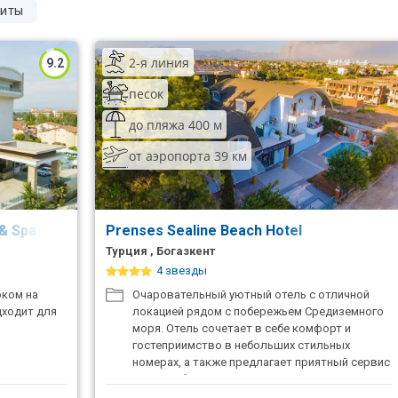
иты
2-я линия
9.2
песок
до пляжа 400 м
от аэропорта 39 км
 & Spa
Prenses Sealine Beach Hotel
Турция , Богазкент
4 звезды
рком на
Очаровательный уютный отель с отличной
дходит для
локацией рядом с побережьем Средиземного
моря. Отель сочетает в себе комфорт и
гостеприимство в небольших стильных
номерах, а также предлагает приятный сервис
и расслабляющие процедуры.