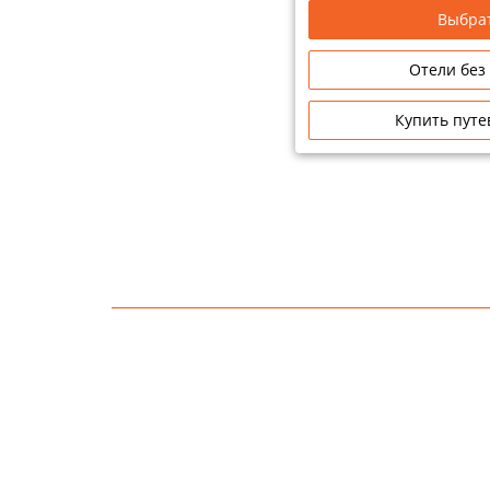
Выбрат
Сетевые отели Таиланда
Отели без
Сетевые отели Шри Ланки
Купить путе
Сетевые отели Вьетнама
Сетевые отели Мальдив
Сетевые отели Бали
Сетевые отели Сейшел
Сетевые отели Маврикия