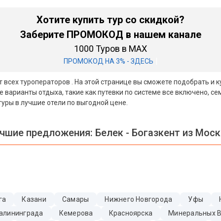
Хотите купить тур со скидкой?
Заберите ПРОМОКОД в нашем канале
1000 Туров в MAX
|
ПРОМОКОД НА 3% - ЗДЕСЬ
т всех туроператоров . На этой странице вы сможете подобрать и к
 варианты отдыха, такие как путевки по системе все включено, 
уры в лучшие отели по выгодной цене.
чшие предложения:
Белек - Богазкент из Мос
га
Казани
Самары
Нижнего Новгорода
Уфы
алининграда
Кемерова
Красноярска
Минеральных 