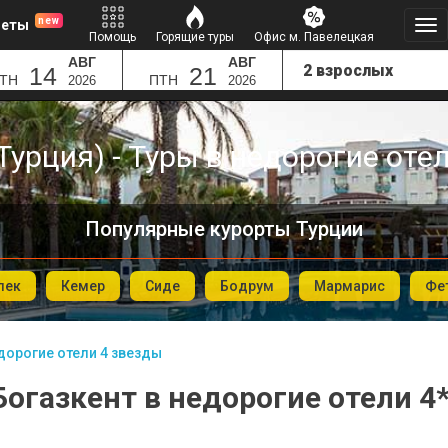
new
леты
Помощь
Горящие туры
Офис м. Павелецкая
АВГ
АВГ
14
21
ТН
ПТН
2026
2026
Турция) - Туры в недорогие оте
Популярные курорты Турции
лек
Кемер
Сиде
Бодрум
Мармарис
Фе
дорогие отели 4 звезды
Богазкент в недорогие отели 4