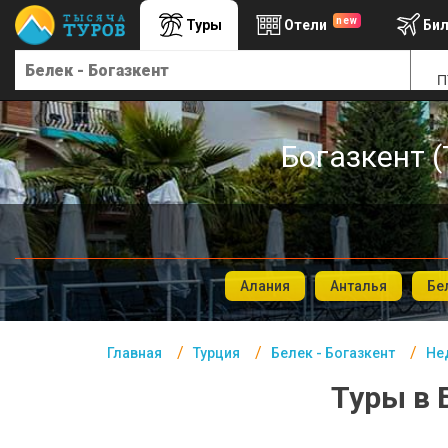
new
Туры
Отели
Би
Главная
П
Турция- Курорты
Офис г. Москва
Богазкент (
Помощь
Подборки отелей
Турция
Таиланд
Алания
Анталья
Бе
ОАЭ
Главная
Турция
Белек - Богазкент
Не
Египет
Туры в 
Куба
Шри Ланка