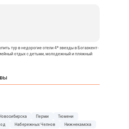
упить тур в недорогие отели 4* звезды в Богазкент-
семейный отдых с детьми, молодежный и пляжный
квы
Новосибирска
Перми
Тюмени
Вод
Набережных Челнов
Нижнекамска