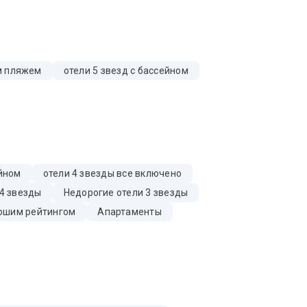
ым пляжем
отели 5 звезд с бассейном
ейном
отели 4 звезды все включено
4 звезды
Недорогие отели 3 звезды
ошим рейтингом
Апартаменты