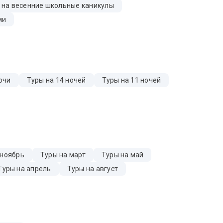
 на весенние школьные каникулы
ми
очи
Туры на 14 ночей
Туры на 11 ночей
 ноябрь
Туры на март
Туры на май
Туры на апрель
Туры на август