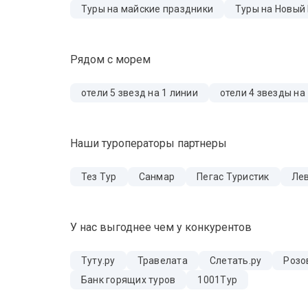
Туры на майские праздники
Туры на Новый
Рядом с морем
отели 5 звезд на 1 линии
отели 4 звезды на
Наши туроператоры партнеры
Тез Тур
Санмар
Пегас Туристик
Лев
У нас выгоднее чем у конкурентов
Туту.ру
Травелата
Слетать.ру
Розо
Банк горящих туров
1001Тур