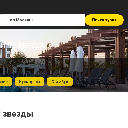
Поиск туров
ли 4* звезды
тхие
Кушадасы
Стамбул
* звезды