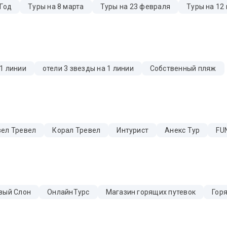
 Год
Туры на 8 марта
Туры на 23 февраля
Туры на 12
 1 линии
отели 3 звезды на 1 линии
Собственный пляж
ел Тревел
Корал Тревел
Интурист
Анекс Тур
FUN
вый Слон
ОнлайнТурс
Магазин горящих путевок
Гор