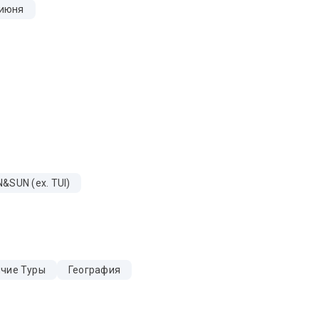
 июня
&SUN (ex. TUI)
ячие Туры
География