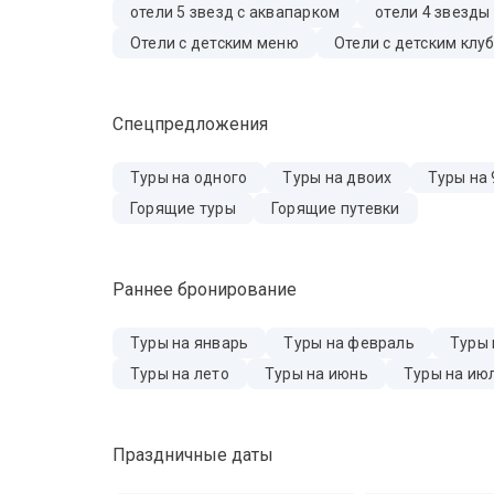
отели 5 звезд с аквапарком
отели 4 звезды
Отели с детским меню
Отели с детским клу
Спецпредложения
Туры на одного
Туры на двоих
Туры на 
Горящие туры
Горящие путевки
Раннее бронирование
Туры на январь
Туры на февраль
Туры 
Туры на лето
Туры на июнь
Туры на ию
Праздничные даты