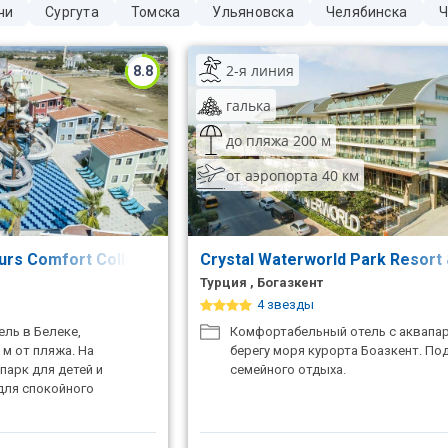
чи
Сургута
Томска
Ульяновска
Челябинска
Ч
2-я линия
8.8
галька
до пляжа 200 м
от аэропорта 40 км
ours Comfort Collection
Crystal Waterworld Park Resort
Турция , Богазкент
4 звезды
ль в Белеке,
Комфортабельный отель с аквапа
м от пляжа. На
берегу моря курорта Боазкент. По
парк для детей и
семейного отдыха.
для спокойного