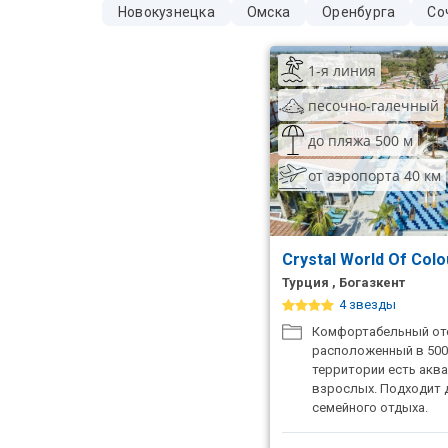
Новокузнецка
Омска
Оренбурга
Со
ТОП 10 лучших отелей 5*
1-я линия
ТОП 10 недорогих отелей
песочно-галечный
5*
до пляжа 500 м
Лучшие отели 4* звезды
от аэропорта 40 км
Недорогие отели 4*
звезды
Лучшие отели 3* звезды
Crystal World Of Col
Турция , Богазкент
Недорогие отели 3*
4 звезды
звезды
Комфортабельный оте
Сетевые отели Турции
расположенный в 500 
территории есть аква
Сетевые отели Египта
взрослых. Подходит 
семейного отдыха.
Сетевые отели ОАЭ