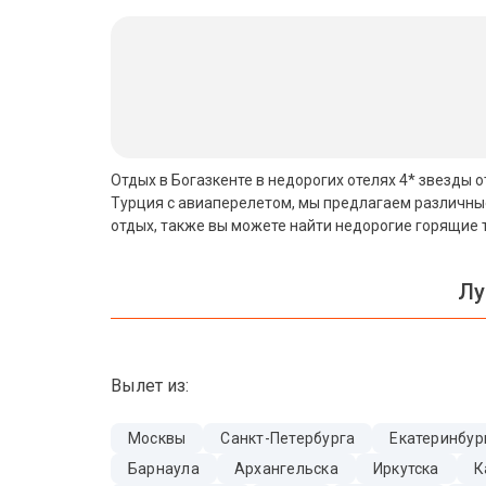
Бали
Вьетнам
Хайнань
Северный Гоа
Отдых в Богазкенте в недорогих отелях 4* звезды о
Турция с авиаперелетом, мы предлагаем различные
Южный Гоа
отдых, также вы можете найти недорогие горящие т
Занзибар
Лу
Абхазия
Большой Сочи
Вылет из:
Кав Мин Воды
Экскурсионные туры
Москвы
Санкт-Петербурга
Екатеринбур
Барнаула
Архангельска
Иркутска
К
VIP отели 5 звезд