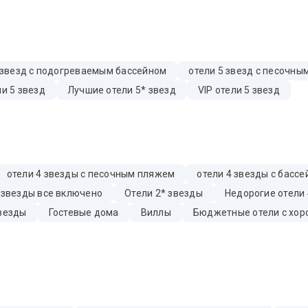
 звезд с подогреваемым бассейном
отели 5 звезд с песочн
и 5 звезд
Лучшие отели 5* звезд
VIP отели 5 звезд
отели 4 звезды с песочным пляжем
отели 4 звезды с басс
 звезды все включено
Отели 2* звезды
Недорогие отели 
звезды
Гостевые дома
Виллы
Бюджетные отели с хор