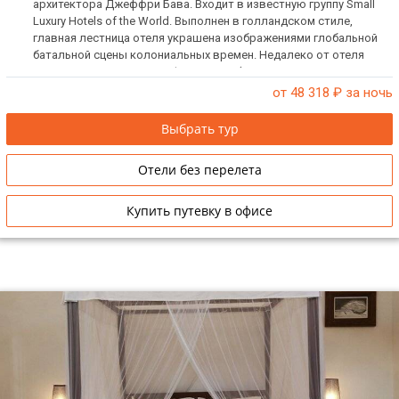
архитектора Джеффри Бава. Входит в известную группу Small
Luxury Hotels of the World. Выполнен в голландском стиле,
главная лестница отеля украшена изображениями глобальной
батальной сцены колониальных времен. Недалеко от отеля
расположен знаменитой форт Галле (входит в список
всемирного наследия ЮНЕСКО). Возможна организация
от 48 318
₽ за ночь
свадебных церемоний. Рекомендуем для спокойного
уединенного отдыха.
Выбрать тур
Отели без перелета
Купить путевку в офисе