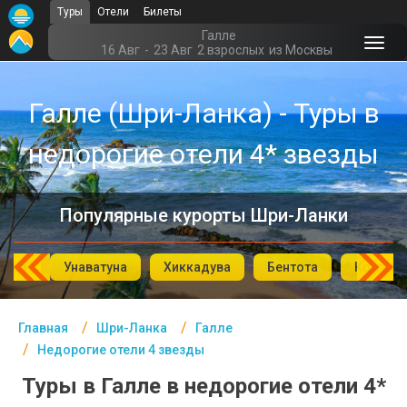
Туры
Отели
Билеты
Главная
Галле
16 Авг
-
23 Авг
2 взрослых
из Москвы
Шри-Ланка- Курорты
Галле (Шри-Ланка) - Туры в
Офис г. Москва
недорогие отели 4* звезды
Помощь
Подборки отелей
Популярные курорты Шри-Ланки
Турция
Таиланд
года
Унаватуна
Хиккадува
Бентота
Коггала
ОАЭ
Главная
Шри-Ланка
Галле
Египет
Недорогие отели 4 звезды
Куба
Туры в Галле в недорогие отели 4*
Шри Ланка