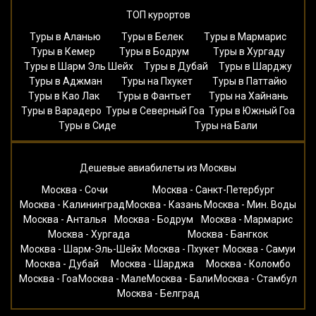
ТОП курортов
Туры в Аланью
Туры в Белек
Туры в Мармарис
Туры в Кемер
Туры в Бодрум
Туры в Хургаду
Туры в Шарм Эль Шейх
Туры в Дубай
Туры в Шарджу
Туры в Аджман
Туры на Пхукет
Туры в Паттайю
Туры в Као Лак
Туры в Фантьет
Туры на Хайнань
Туры в Варадеро
Туры в Северный Гоа
Туры в Южный Гоа
Туры в Сиде
Туры на Бали
Дешевые авиабилеты из Москвы
Москва - Сочи
Москва - Санкт-Петербург
Москва - Калининград
Москва - Казань
Москва - Мин. Воды
Москва - Анталья
Москва - Бодрум
Москва - Мармарис
Москва - Хургада
Москва - Бангкок
Москва - Шарм-Эль-Шейх
Москва - Пхукет
Москва - Самуи
Москва - Дубай
Москва - Шарджа
Москва - Коломбо
Москва - Гоа
Москва - Мале
Москва - Бали
Москва - Стамбул
Москва - Белград