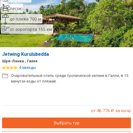
песок
до пляжа 700 м
от аэропорта 155 км
Jetwing Kurulubedda
Шри-Ланка , Галле
4 звезды
Очаровательный отель среди тропической зелени в Галле, в 15
минутах езды от пляжей.
от 46 776
₽ за ночь
Выбрать тур