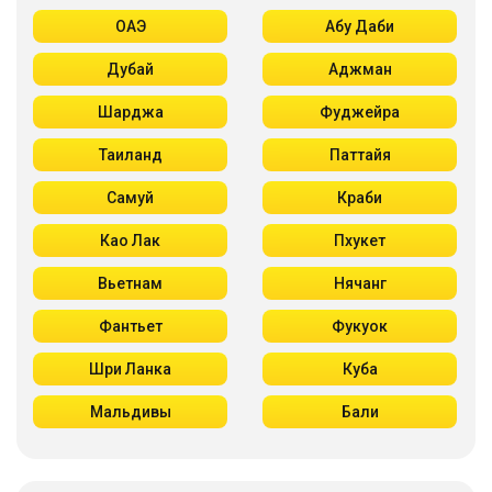
ОАЭ
Абу Даби
Дубай
Аджман
Шарджа
Фуджейра
Таиланд
Паттайя
Самуй
Краби
Као Лак
Пхукет
Вьетнам
Нячанг
Фантьет
Фукуок
Шри Ланка
Куба
Мальдивы
Бали