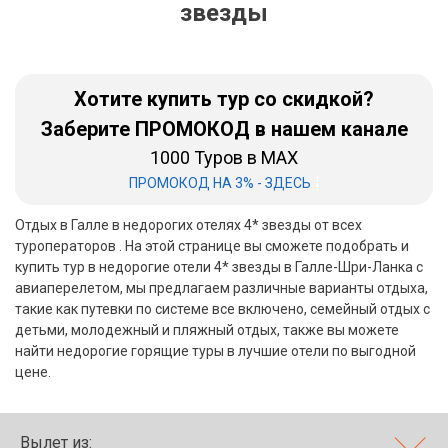
звезды
Бали
Вьетнам
Хотите купить тур со скидкой?
Хайнань
Заберите ПРОМОКОД в нашем канале
1000 Туров в MAX
Северный Гоа
|
ПРОМОКОД НА 3% - ЗДЕСЬ
Южный Гоа
Отдых в Галле в недорогих отелях 4* звезды от всех
Занзибар
туроператоров . На этой странице вы сможете подобрать и
купить тур в недорогие отели 4* звезды в Галле-Шри-Ланка с
Абхазия
авиаперелетом, мы предлагаем различные варианты отдыха,
такие как путевки по системе все включено, семейный отдых с
Большой Сочи
детьми, молодежный и пляжный отдых, также вы можете
найти недорогие горящие туры в лучшие отели по выгодной
Кав Мин Воды
цене.
Экскурсионные туры
VIP отели 5 звезд
Вылет из: