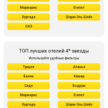
Мармарис
Египет
Хургада
Шарм Эль Шейх
ОАЭ
ТОП лучших отелей 4* звезды
Используйте удобные фильтры
Турция
Аланья
Белек
Кемер
Сиде
Бодрум
Мармарис
Египет
Хургада
Шарм Эль Шейх