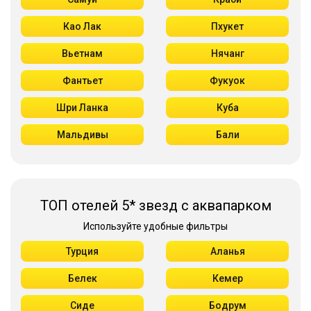
Као Лак
Пхукет
Вьетнам
Нячанг
Фантьет
Фукуок
Шри Ланка
Куба
Мальдивы
Бали
ТОП отелей 5* звезд с аквапарком
Используйте удобные фильтры
Турция
Аланья
Белек
Кемер
Сиде
Бодрум