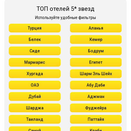
ТОП отелей 5* звезд
Используйте удобные фильтры
Турция
Аланья
Белек
Кемер
Сиде
Бодрум
Мармарис
Египет
Хургада
Шарм Эль Шейх
ОАЭ
Абу Даби
Дубай
Аджман
Шарджа
Фуджейра
Таиланд
Паттайя
Самуй
Краби