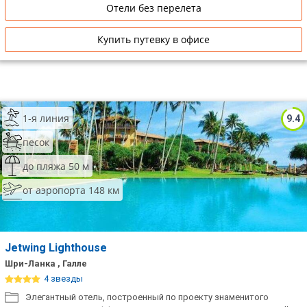
Отели без перелета
Купить путевку в офисе
1-я линия
9.4
песок
до пляжа 50 м
от аэропорта 148 км
Jetwing Lighthouse
Шри-Ланка , Галле
4 звезды
Элегантный отель, построенный по проекту знаменитого