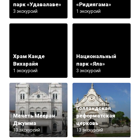
парк «Удавалаве»
«Ридиягама»
3 экскурсий
1 экскурсий
Храм Канде
Национальный
Вихарайя
парк «Яла»
1 экскурсий
3 экскурсий
Голландская
Мечеть Мееран
реформатская
Джумма
церковь
13 экскурсий
13 экскурсий