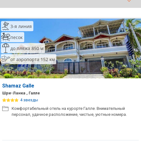
ТОП 10 лучших отелей 5*
3-я линия
ТОП 10 недорогих отелей
5*
песок
Лучшие отели 4* звезды
до пляжа 850 м
от аэропорта 152 км
Недорогие отели 4*
звезды
Лучшие отели 3* звезды
Shamaz Galle
Недорогие отели 3*
Шри-Ланка , Галле
звезды
4 звезды
Комфортабельный отель на курорте Галле. Внимательный
Сетевые отели Турции
персонал, удачное расположение, чистые, уютные номера.
Сетевые отели Египта
Сетевые отели ОАЭ