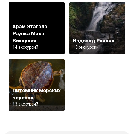
Храм Ятагала
Раджа Маха
Вихарайя
Водопад Равана
14 экскурсий
15 экскурсий
Питомник морских
черепах
13 экскурсий