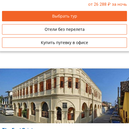
от 26 288
₽ за ночь
Сетевые отели Таиланда
Выбрать тур
Сетевые отели Шри Ланки
Отели без перелета
Сетевые отели Вьетнама
Купить путевку в офисе
Сетевые отели Мальдив
Сетевые отели Бали
Сетевые отели Сейшел
Сетевые отели Маврикия