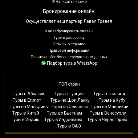
✉ Написать письмо
Бронирование онлайн:
Осуществляет наш партнер Левел Тревел
Как забронировать онлайн
Туры в рассрочку
Отзывы о сервисе
Правовая информация
Политика обработки персональных данных
Подбор тура в WhatsApp
ТОП стран
Туры в Абхазию
Туры в Турцию
Туры в Таиланд
Туры в Египет
Туры на Шри Ланку
Туры на Кубу
Туры на Мальдивы
Туры на Сейшелы
Туры на Маврикий
Туры в Китай
Туры во Вьетнам
Туры в Венесуэлу
Туры в Индию
Туры в Индонезию
Туры в Черногорию
Туры в ОАЭ