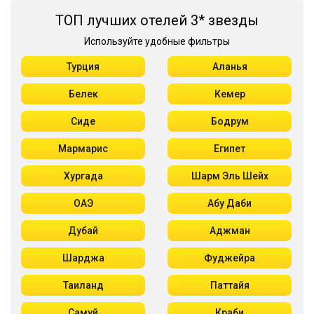
ТОП лучших отелей 3* звезды
Используйте удобные фильтры
Турция
Аланья
Белек
Кемер
Сиде
Бодрум
Мармарис
Египет
Хургада
Шарм Эль Шейх
ОАЭ
Абу Даби
Дубай
Аджман
Шарджа
Фуджейра
Таиланд
Паттайя
Самуй
Краби