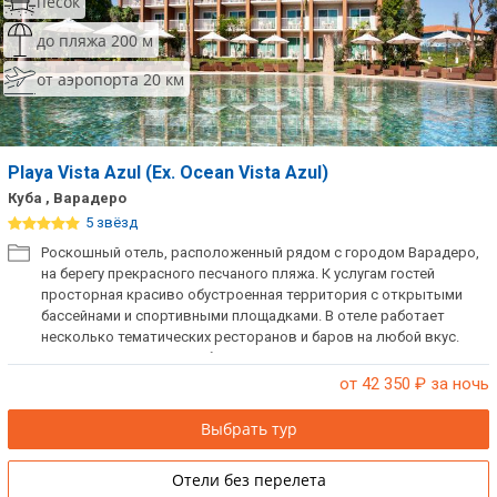
песок
до пляжа 200 м
от аэропорта 20 км
Playa Vista Azul (Ex. Ocean Vista Azul)
Куба , Варадеро
5 звёзд
Роскошный отель, расположенный рядом с городом Варадеро,
на берегу прекрасного песчаного пляжа. К услугам гостей
просторная красиво обустроенная территория с открытыми
бассейнами и спортивными площадками. В отеле работает
несколько тематических ресторанов и баров на любой вкус.
Отличное место для любителей идеального пляжного отдыха.
от 42 350
₽ за ночь
Выбрать тур
Отели без перелета