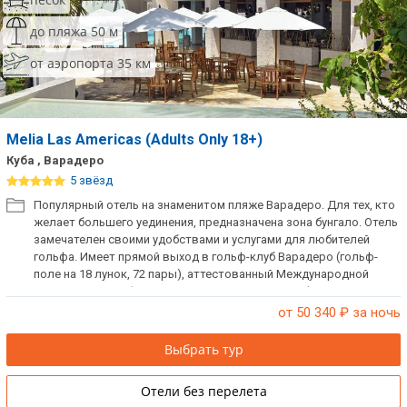
до пляжа 50 м
от аэропорта 35 км
Melia Las Americas (Adults Only 18+)
Куба , Варадеро
5 звёзд
Популярный отель на знаменитом пляже Варадеро. Для тех, кто
желает большего уединения, предназначена зона бунгало. Отель
замечателен своими удобствами и услугами для любителей
гольфа. Имеет прямой выход в гольф-клуб Варадеро (гольф-
поле на 18 лунок, 72 пары), аттестованный Международной
ассоциацией профессиональных игроков в гольф, он
единственный в своем роде на курорте Варадеро. Рекомендуем
от 50 340
₽ за ночь
для клиентов, ценящих комфорт и высокий уровень сервиса.
Рекомендуем также для пар и проведения конференций. Отель
Выбрать тур
не принимает детей до 18 лет!
Отели без перелета