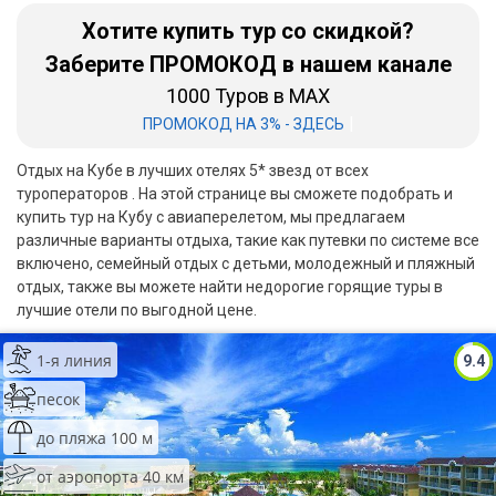
Хотите купить тур со скидкой?
Бали
Заберите ПРОМОКОД в нашем канале
Вьетнам
1000 Туров в MAX
|
ПРОМОКОД НА 3% - ЗДЕСЬ
Хайнань
Отдых на Кубе в лучших отелях 5* звезд от всех
Северный Гоа
туроператоров . На этой странице вы сможете подобрать и
купить тур на Кубу с авиаперелетом, мы предлагаем
Южный Гоа
различные варианты отдыха, такие как путевки по системе все
Занзибар
включено, семейный отдых с детьми, молодежный и пляжный
отдых, также вы можете найти недорогие горящие туры в
Абхазия
лучшие отели по выгодной цене.
Большой Сочи
1-я линия
9.4
Кав Мин Воды
песок
до пляжа 100 м
Экскурсионные туры
от аэропорта 40 км
VIP отели 5 звезд