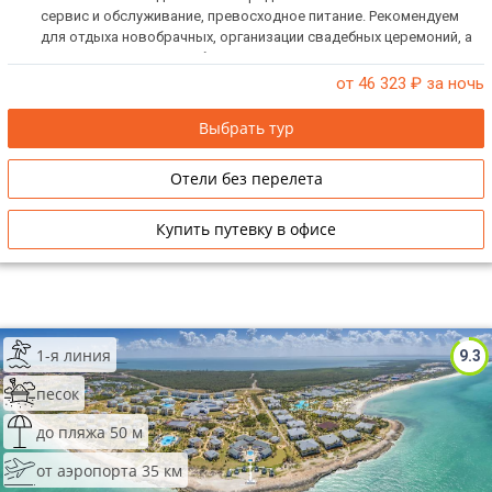
сервис и обслуживание, превосходное питание. Рекомендуем
для отдыха новобрачных, организации свадебных церемоний, а
также для проведения бизнес-мероприятий. Отель не принимает
детей до 18 лет!
от 46 323
₽ за ночь
Выбрать тур
Отели без перелета
Купить путевку в офисе
1-я линия
9.3
песок
до пляжа 50 м
от аэропорта 35 км