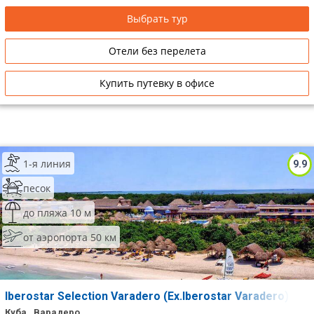
Выбрать тур
Отели без перелета
Купить путевку в офисе
1-я линия
9.9
песок
до пляжа 10 м
от аэропорта 50 км
Iberostar Selection Varadero (Ex.Iberostar Varadero)
Куба , Варадеро