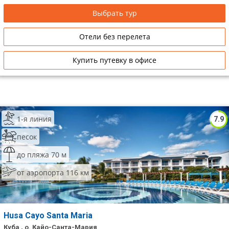
Выбрать тур
Отели без перелета
Купить путевку в офисе
1-я линия
7.9
песок
до пляжа 70 м
от аэропорта 116 км
Husa Cayo Santa Maria
Куба , о. Кайо-Санта-Мария