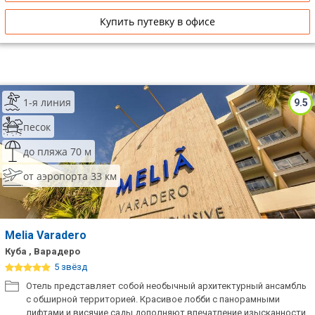
Купить путевку в офисе
1-я линия
9.5
песок
до пляжа 70 м
от аэропорта 33 км
Melia Varadero
Куба , Варадеро
5 звёзд
Отель представляет собой необычный архитектурный ансамбль
с обширной территорией. Красивое лобби с панорамными
лифтами и висячие сады дополняют впечатление изысканности.