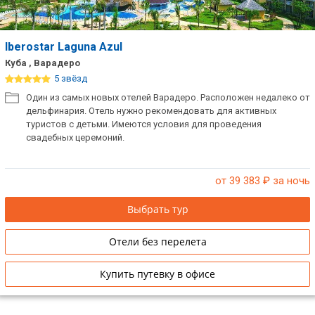
ТОП 10 лучших отелей 5*
Iberostar Laguna Azul
ТОП 10 недорогих отелей
Куба , Варадеро
5*
5 звёзд
Один из самых новых отелей Варадеро. Расположен недалеко от
Лучшие отели 4* звезды
дельфинария. Отель нужно рекомендовать для активных
туристов с детьми. Имеются условия для проведения
Недорогие отели 4*
свадебных церемоний.
звезды
Лучшие отели 3* звезды
от 39 383
₽ за ночь
Недорогие отели 3*
Выбрать тур
звезды
Отели без перелета
Сетевые отели Турции
Купить путевку в офисе
Сетевые отели Египта
Сетевые отели ОАЭ