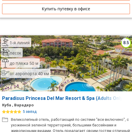
Купить путевку в офисе
1-я линия
8.5
песок
до пляжа 50 м
от аэропорта 40 км
Paradisus Princesa Del Mar Resort & Spa (Adults Only 18
Куба , Варадеро
5 звёзд
Великолепный отель, работающий по системе "все включено", с
ухоженной зеленой территорией, большими бассейнами и
живописными видами. Отель предлагает своим гостям отличный