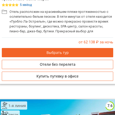
5 звёзд
Отель расположен на красивейшем пляже протяженностью с
ослепительно белым песком. В пяти минутах от отеля находится
«Пуэбло Ла-Эстрелья», где можно прекрасно провести время:
рестораны, боулинг, дискотека, SPA-центр, салон красоты,
пиано-бар, джаз-бар, бутики. Прекрасный выбор для
романтических пар и отдыха с детьми.
от 62 138
₽ за ночь
Выбрать тур
Отели без перелета
Купить путевку в офисе
1-я линия
7.6
песок