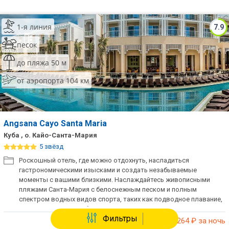
1-я линия
7.9
песок
до пляжа 50 м
от аэропорта 104 км
Angsana Cayo Santa Maria
Куба , о. Кайо-Санта-Мария
5 звёзд
Роскошный отель, где можно отдохнуть, насладиться
гастрономическими изысками и создать незабываемые
моменты с вашими близкими. Наслаждайтесь живописными
пляжами Санта-Мария с белоснежным песком и полным
спектром водных видов спорта, таких как подводное плавание,
парусный спорт и рыбалка.
Фильтры
от 71 264
₽ за ночь