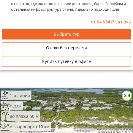
от центра, где расположены все рестораны, бары, бассейны и
остальная инфраструктура отеля. Идеально подходит для
семейных пар, проведения медового месяца и отдыха с детьми.
от 64 654
₽ за ночь
Выбрать тур
Отели без перелета
Купить путевку в офисе
1-я линия
8.4
песок
до пляжа 50 м
от аэропорта 10 км