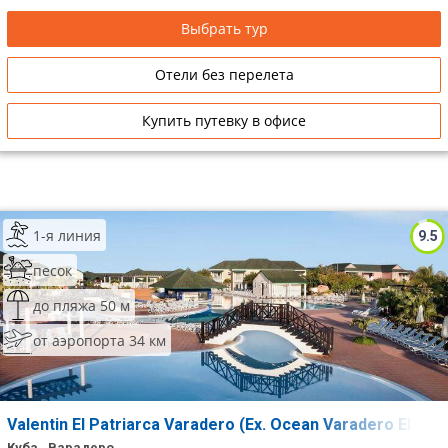
Выбрать тур
Отели без перелета
Купить путевку в офисе
1-я линия
9.5
песок
до пляжа 50 м
от аэропорта 34 км
Valentin El Patriarca Varadero (Ex. Ocean Varadero El Pat
Куба , Варадеро