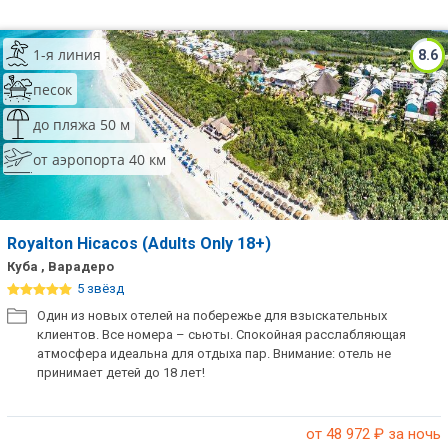
1-я линия
8.6
песок
до пляжа 50 м
от аэропорта 40 км
Royalton Hicacos (Adults Only 18+)
Куба , Варадеро
5 звёзд
Один из новых отелей на побережье для взыскательных
клиентов. Все номера – сьюты. Спокойная расслабляющая
атмосфера идеальна для отдыха пар. Внимание: отель не
принимает детей до 18 лет!
от 48 972
₽ за ночь