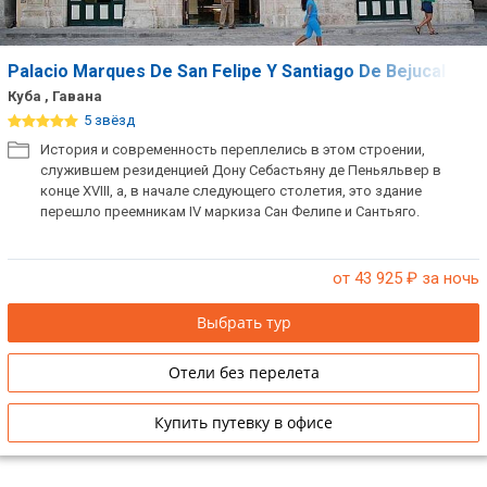
Palacio Marques De San Felipe Y Santiago De Bejucal
Куба , Гавана
5 звёзд
История и современность переплелись в этом строении,
служившем резиденцией Дону Себастьяну де Пеньяльвер в
конце XVIII, а, в начале следующего столетия, это здание
перешло преемникам IV маркиза Сан Фелипе и Сантьяго.
от 43 925
₽ за ночь
Выбрать тур
Отели без перелета
Купить путевку в офисе