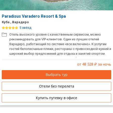
Paradisus Varadero Resort & Spa
Куба , Варадеро
5 звёзд
Отель высокого уровня с качественным сервисом, можно
рекомендовать для VIP-клиентов. Один из лучших отелей
Варадеро, работающий по системе «все включено». К услугам
гостей белопесчаные пляжи, рестораны с превосходной кухней и
широкий выбор предложений для отдыха и занятий спортом.
Прекрасный отель для проведения свадеб и медового месяца.
Также отметим, что отель специализируется на обслуживании
от 48 528
₽ за ночь
делового и группового туризма.
Выбрать тур
Отели без перелета
Купить путевку в офисе