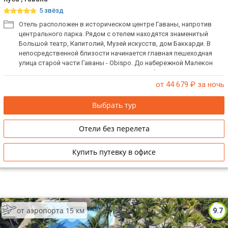
5 звёзд
Отель расположен в историческом центре Гаваны, напротив
центрального парка. Рядом с отелем находятся знаменитый
Большой театр, Капитолий, Музей искусств, дом Баккарди. В
непосредственной близости начинается главная пешеходная
улица старой части Гаваны - Obispo. До набережной Малекон
можно дойти за 10-15 минут по тенистому бульвару Прадо.
от 44 679
₽ за ночь
Выбрать тур
Отели без перелета
Купить путевку в офисе
от аэропорта 15 км
9.7