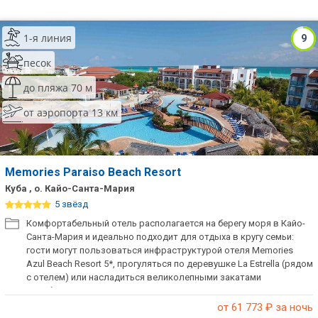
1-я линия
9
песок
до пляжа 70 м
от аэропорта 13 км
Memories Paraiso Beach Resort
Куба , о. Кайо-Санта-Мария
5 звёзд
Комфортабельный отель располагается на берегу моря в Кайо-
Санта-Мария и идеально подходит для отдыха в кругу семьи:
гости могут пользоваться инфраструктурой отеля Memories
Azul Beach Resort 5*, прогуляться по деревушке La Estrella (рядом
с отелем) или насладиться великолепными закатами
Карибского моря.
от 61 773
₽ за ночь