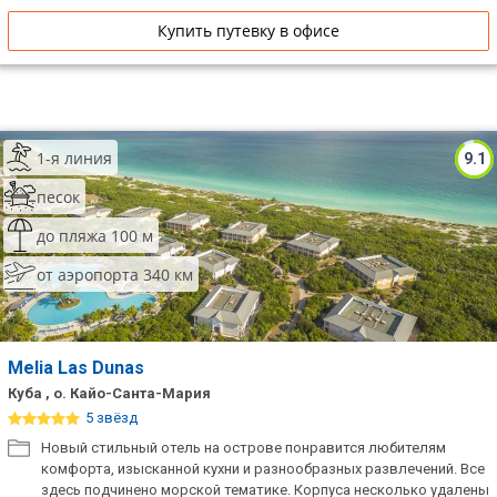
Купить путевку в офисе
1-я линия
9.1
песок
до пляжа 100 м
от аэропорта 340 км
Melia Las Dunas
Куба , о. Кайо-Санта-Мария
5 звёзд
Новый стильный отель на острове понравится любителям
комфорта, изысканной кухни и разнообразных развлечений. Все
здесь подчинено морской тематике. Корпуса несколько удалены