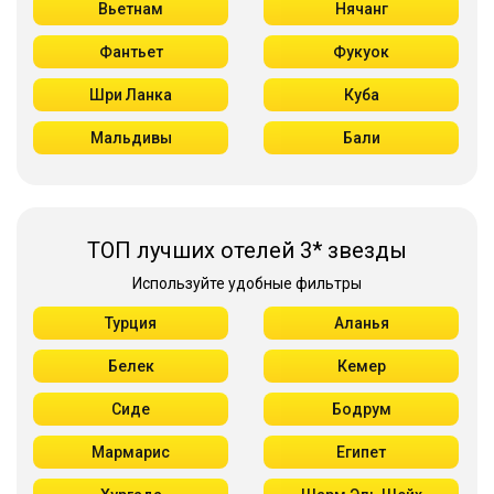
Вьетнам
Нячанг
Фантьет
Фукуок
Шри Ланка
Куба
Мальдивы
Бали
ТОП лучших отелей 3* звезды
Используйте удобные фильтры
Турция
Аланья
Белек
Кемер
Сиде
Бодрум
Мармарис
Египет