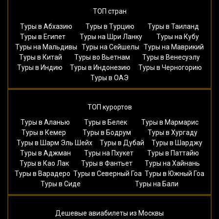
ТОП стран
Туры в Абхазию
Туры в Турцию
Туры в Таиланд
Туры в Египет
Туры на Шри Ланку
Туры на Кубу
Туры на Мальдивы
Туры на Сейшелы
Туры на Маврикий
Туры в Китай
Туры во Вьетнам
Туры в Венесуэлу
Туры в Индию
Туры в Индонезию
Туры в Черногорию
Туры в ОАЭ
ТОП курортов
Туры в Аланью
Туры в Белек
Туры в Мармарис
Туры в Кемер
Туры в Бодрум
Туры в Хургаду
Туры в Шарм Эль Шейх
Туры в Дубай
Туры в Шарджу
Туры в Аджман
Туры на Пхукет
Туры в Паттайю
Туры в Као Лак
Туры в Фантьет
Туры на Хайнань
Туры в Варадеро
Туры в Северный Гоа
Туры в Южный Гоа
Туры в Сиде
Туры на Бали
Дешевые авиабилеты из Москвы