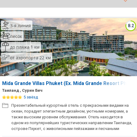
ТОП 10 лучших отелей 5*
3-я линия
8.2
ТОП 10 недорогих отелей
5*
песок
Лучшие отели 4* звезды
до пляжа 1 км
от аэропорта 22 км
Недорогие отели 4*
звезды
Лучшие отели 3* звезды
Mida Grande Villas Phuket (Ex. Mida Grande Resort Phuke
Недорогие отели 3*
Таиланд , Сурин Бич
звезды
5 звёзд
Презентабельный курортный отель с прекрасными видами на
Сетевые отели Турции
океан, порадует элегантным дизайном, уютными номерами, а
также высоким уровнем обслуживания. Отель находится в
Сетевые отели Египта
одном из популярнейших туристических направлении Таиланда,
острове Пхукет, с живописными пейзажами и песчаными
Сетевые отели ОАЭ
пляжами.