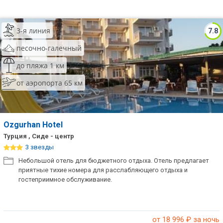
3-я линия
7.8
песочно-галечный
до пляжа 1 км
от аэропорта 65 км
Ozgurhan Hotel
Турция , Сиде - центр
3 звезды
Небольшой отель для бюджетного отдыха. Отель предлагает
приятные тихие номера для расслабляющего отдыха и
гостеприимное обслуживание.
от 18 996
₽ за ночь