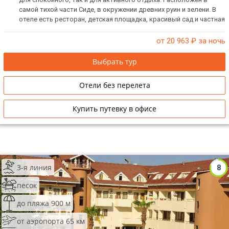
самой тихой части Сиде, в окружении древних руин и зелени. В
отеле есть ресторан, детская площадка, красивый сад и частная
парковка.
от 20 963
₽ за ночь
Выбрать тур
Отели без перелета
Купить путевку в офисе
3-я линия
8
песок
до пляжа 900 м
от аэропорта 65 км