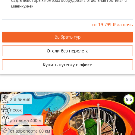
сад. В некоторых номерах оборудована отдельная гостиная с
мини-кухней.
от 19 799
₽ за ночь
Выбрать тур
Отели без перелета
Купить путевку в офисе
2-я линия
8.5
песок
до пляжа 400 м
от аэропорта 60 км