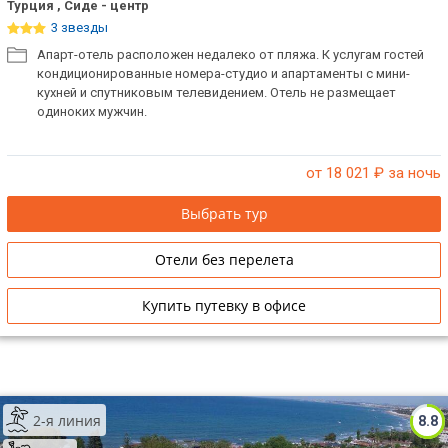
Турция , Сиде - центр
3 звезды
Апарт-отель расположен недалеко от пляжа. К услугам гостей
кондиционированные номера-студио и апартаменты с мини-
кухней и спутниковым телевидением. Отель не размещает
одиноких мужчин.
от 18 021
₽ за ночь
Выбрать тур
Отели без перелета
Купить путевку в офисе
2-я линия
8.8