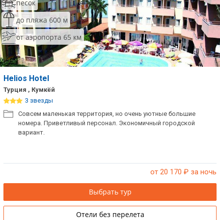
песок
до пляжа 600 м
от аэропорта 65 км
Helios Hotel
Турция , Кумкёй
3 звезды
Совсем маленькая территория, но очень уютные большие
номера. Приветливый персонал. Экономичный городской
вариант.
от 20 170
₽ за ночь
Выбрать тур
Отели без перелета