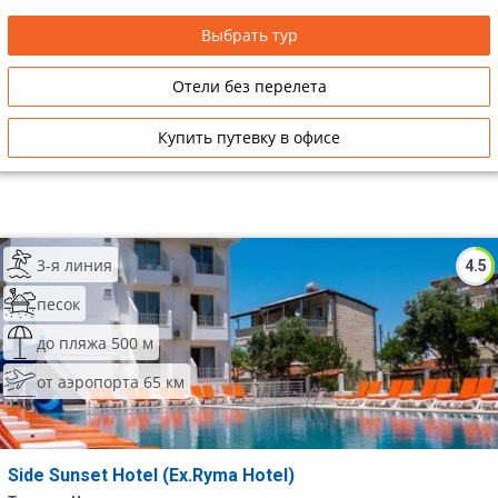
Выбрать тур
Отели без перелета
Купить путевку в офисе
3-я линия
4.5
песок
до пляжа 500 м
от аэропорта 65 км
Side Sunset Hotel (Ex.Ryma Hotel)