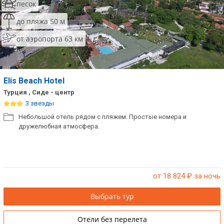
песок
до пляжа 50 м
от аэропорта 63 км
Elis Beach Hotel
Турция , Сиде - центр
3 звезды
Небольшой отель рядом с пляжем. Простые номера и
дружелюбная атмосфера.
от 18 824
₽ за ночь
Выбрать тур
Отели без перелета