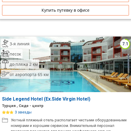
Купить путевку в офисе
3-я линия
7.1
песок
до пляжа 2 км
от аэропорта 65 км
Side Legend Hotel (Ex.Side Virgin Hotel)
Турция , Сиде - центр
3 звезды
Уютный пляжный отель располагает чистыми оборудованными
номерами и хорошим сервисом. Внимательный персонал