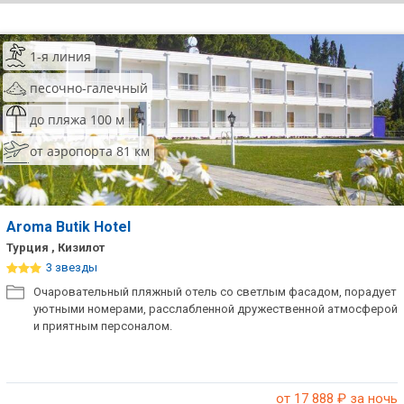
ТОП 10 лучших отелей 5*
1-я линия
ТОП 10 недорогих отелей
песочно-галечный
5*
до пляжа 100 м
Лучшие отели 4* звезды
от аэропорта 81 км
Недорогие отели 4*
звезды
Лучшие отели 3* звезды
Aroma Butik Hotel
Турция , Кизилот
Недорогие отели 3*
3 звезды
звезды
Очаровательный пляжный отель со светлым фасадом, порадует
уютными номерами, расслабленной дружественной атмосферой
Сетевые отели Турции
и приятным персоналом.
Сетевые отели Египта
Сетевые отели ОАЭ
от 17 888
₽ за ночь