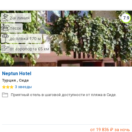
2-я линия
7.9
песок
до пляжа 170 м
от аэропорта 65 км
Neptun Hotel
Турция , Сиде
3 звезды
Приятный отель в шаговой доступности от пляжа в Сиде.
от 19 836
₽ за ночь