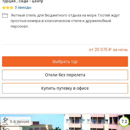
Турция , Сиде - центр
3 звезды
Уютный отель для бюджетного отдыха на море. Гостей ждут
простые номера в классическом стиле и дружелюбный
персонал.
от 20 070
₽ за ночь
Выбрать тур
Отели без перелета
Купить путевку в офисе
3-я линия
7.2