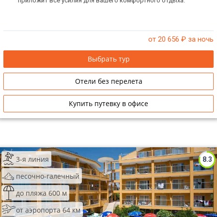
приложит все усилия для вашего комфортного отдыха.
от 20 656
₽ за ночь
Выбрать тур
Отели без перелета
Купить путевку в офисе
3-я линия
8.3
песочно-галечный
до пляжа 600 м
от аэропорта 64 км