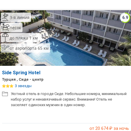
3-я линия
6.9
песок
до пляжа 1 км
от аэропорта 65 км
Side Spring Hotel
Турция , Сиде - центр
3 звезды
Уютный отель в городе Сиде. Небольшие номера, минимальный
набор услуг и ненавязчивый сервис. Внимание! Отель не
заселяет одиноких мужчин в один номер.
от 20 674
₽ за ночь