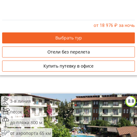
от 18 976
₽ за ночь
Выбрать тур
Отели без перелета
Купить путевку в офисе
3-я линия
8.8
песок
до пляжа 800 м
от аэропорта 65 км