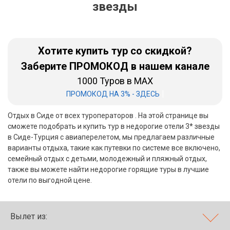
звезды
Бали
Вьетнам
Хотите купить тур со скидкой?
Хайнань
Заберите ПРОМОКОД в нашем канале
1000 Туров в MAX
Северный Гоа
|
ПРОМОКОД НА 3% - ЗДЕСЬ
Южный Гоа
Отдых в Сиде от всех туроператоров . На этой странице вы
Занзибар
сможете подобрать и купить тур в недорогие отели 3* звезды
в Сиде-Турция с авиаперелетом, мы предлагаем различные
Абхазия
варианты отдыха, такие как путевки по системе все включено,
семейный отдых с детьми, молодежный и пляжный отдых,
Большой Сочи
также вы можете найти недорогие горящие туры в лучшие
отели по выгодной цене.
Кав Мин Воды
Экскурсионные туры
Вылет из:
VIP отели 5 звезд