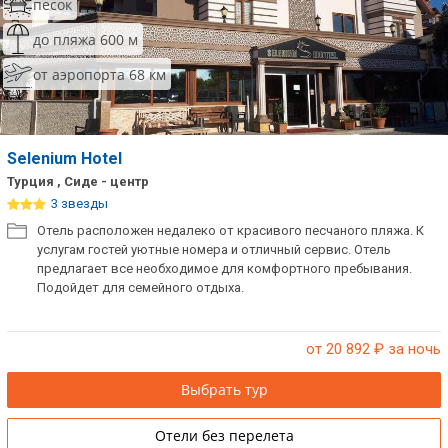
песок
до пляжа 600 м
от аэропорта 68 км
Selenium Hotel
Турция , Сиде - центр
3 звезды
Отель расположен недалеко от красивого песчаного пляжа. К
услугам гостей уютные номера и отличный сервис. Отель
предлагает все необходимое для комфортного пребывания.
Подойдет для семейного отдыха.
от 20 892
₽ за ночь
Выбрать тур
Отели без перелета