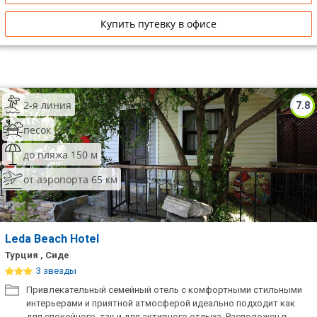
Купить путевку в офисе
2-я линия
7.8
песок
до пляжа 150 м
от аэропорта 65 км
Leda Beach Hotel
Турция , Сиде
3 звезды
Привлекательный семейный отель с комфортными стильными
интерьерами и приятной атмосферой идеально подходит как
для спокойного, так и для активного отдыха. Расположен в