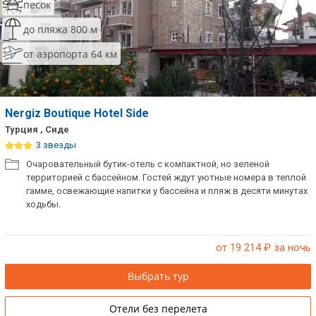
песок
до пляжа 800 м
от аэропорта 64 км
Nergiz Boutique Hotel Side
Турция , Сиде
3 звезды
Очаровательный бутик-отель с компактной, но зеленой
территорией с бассейном. Гостей ждут уютные номера в теплой
гамме, освежающие напитки у бассейна и пляж в десяти минутах
ходьбы.
от 19 214
₽ за ночь
Выбрать тур
Отели без перелета