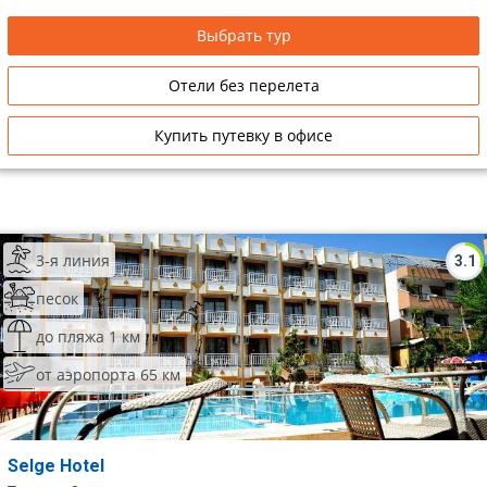
Выбрать тур
Отели без перелета
Купить путевку в офисе
3-я линия
3.1
песок
до пляжа 1 км
от аэропорта 65 км
Selge Hotel