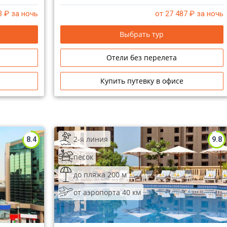
Аджман. В отеле не подается алкоголь.
3
₽ за ночь
от 27 487
₽ за ночь
Выбрать тур
Отели без перелета
Купить путевку в офисе
2-я линия
8.4
9.8
песок
до пляжа 200 м
от аэропорта 40 км