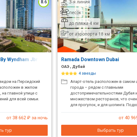
3-я линия
8.6
песок
до пляжа 4 км
от аэропорта 18 км
 By Wyndham Jbr (Ex. Hawthorn Suites By Wyndham)
Ramada Downtown Dubai
ОАЭ , Дубай
4 звезды
видом на Персидский
Апарт-отель расположен в самом 
расположен в жилом
города – рядом с главными
 на главной улице с
достопримечательностями Дубая 
ний для всей семьи.
множеством ресторанов, что очен
для прогулок, и для шопинга. Подх
комфортного долгосрочного прож
семьями или группами друзей. При
от 38 662
₽ за ночь
от 40 96
берется депозит.
ь тур
Выбрать тур