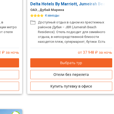
Delta Hotels By Marriott, Jumeirah Beach,
ОАЭ , Дубай Марина
4 звезды
 в
Доступный отдых в одном из престижных
нции метро
районов Дубая – JBR (Jumeirah Beach
от отеля
Residence). Отель подходит для семейного
отдыха, в непосредственной близости
находятся пляж, супермаркет, бутики. Есть
русскоязычный персонал.
1
₽ за ночь
от 37 948
₽ за ночь
Выбрать тур
Отели без перелета
Купить путевку в офисе