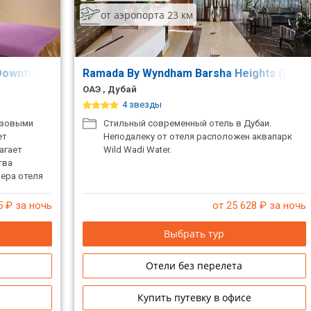
от аэропорта 23 км
 Downtown
Ramada By Wyndham Barsha Heights (Ex. Au
ОАЭ , Дубай
4 звезды
юзовыми
Стильный современный отель в Дубаи.
ет
Неподалеку от отеля расположен аквапарк
агает
Wild Wadi Water.
тва
ера отеля
 Гости
льном
5
₽ за ночь
от 25 628
₽ за ночь
ие
е
Выбрать тур
заняться
 Работает
Отели без перелета
Купить путевку в офисе