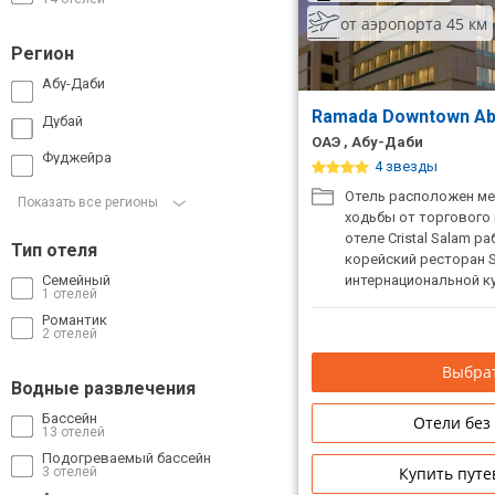
Сетевые отели ОАЭ
от аэропорта 45 км
Сетевые отели Таиланда
Регион
Абу-Даби
Сетевые отели Шри Ланки
Ramada Downtown Abu 
Дубай
ОАЭ , Абу-Даби
Фуджейра
4 звезды
Сетевые отели Вьетнама
Отель расположен мен
Показать все регионы
ходьбы от торгового 
отеле Cristal Salam 
Сетевые отели Мальдив
Тип отеля
корейский ресторан S
интернациональной ку
Семейный
Сетевые отели Бали
1 отелей
стильном круглосуто
Романтик
широкий выбор изыск
Сетевые отели Сейшел
2 отелей
корейской кухни, а в
гости могут спеть в 
Выбрат
Сетевые отели Маврикия
фойе находится лаунд
Водные развлечения
можно заказать легкие
Бассейн
Отели без
свежевыжатые соки.
13 отелей
Подогреваемый бассейн
Купить путе
3 отелей