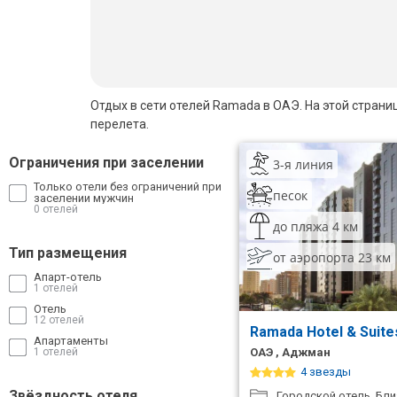
Шри Ланка
Бали
Вьетнам
Отдых в сети отелей Ramada в ОАЭ. На этой стран
Хайнань
перелета.
Северный Гоа
Ограничения при заселении
3-я линия
Только отели без ограничений при
Южный Гоа
песок
заселении мужчин
0 отелей
до пляжа 4 км
Занзибар
Тип размещения
от аэропорта 23 км
Абхазия
Апарт-отель
1 отелей
Большой Сочи
Отель
12 отелей
Ramada Hotel & Suit
Кав Мин Воды
Апартаменты
1 отелей
ОАЭ , Аджман
Экскурсионные туры
4 звезды
Звёздность отеля
Городской отель. Бли