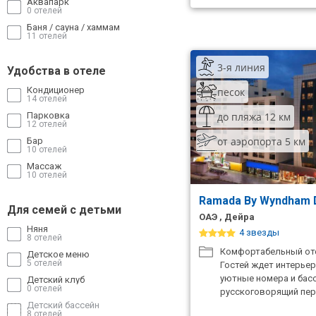
Аквапарк
0 отелей
Баня / сауна / хаммам
11 отелей
3-я линия
Удобства в отеле
Кондиционер
песок
14 отелей
до пляжа 12 км
Парковка
12 отелей
от аэропорта 5 км
Бар
10 отелей
Массаж
10 отелей
Ramada By Wyndham D
Для семей с детьми
ОАЭ , Дейра
Няня
4 звезды
8 отелей
Комфортабельный оте
Детское меню
5 отелей
Гостей ждет интерьер
уютные номера и басс
Детский клуб
0 отелей
русскоговорящий пер
Детский бассейн
8 отелей