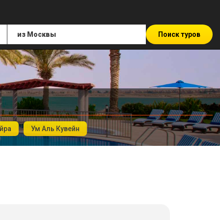
Поиск туров
йра
Ум Аль Кувейн