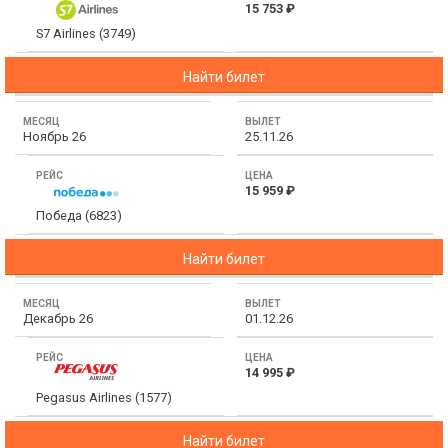
15 753 ₽
Сетевые отели Таиланда
S7 Airlines (3749)
Найти билет
Сетевые отели Шри Ланки
Ноябрь 26
25.11.26
Сетевые отели Вьетнама
15 959 ₽
Сетевые отели Мальдив
Победа (6823)
Сетевые отели Бали
Найти билет
Сетевые отели Сейшел
Декабрь 26
01.12.26
Сетевые отели Маврикия
14 995 ₽
Pegasus Airlines (1577)
Найти билет