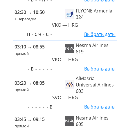
FLYONE Armenia
02:30
→
10:50
324
1 Пересадка
VKO — HRG
Выбрать даты
П
-
С
Ч
-
С
-
Nesma Airlines
03:10
→
08:55
619
прямой
VKO — HRG
Выбрать даты
-
В
-
-
-
-
-
AlMasria
03:20
→
08:05
Universal Airlines
прямой
603
SVO — HRG
Выбрать даты
-
-
-
-
-
-
В
Nesma Airlines
03:45
→
09:15
605
прямой