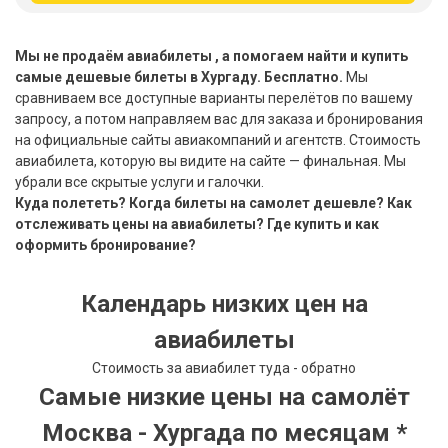
Бали
Мы не продаём авиабилеты , а помогаем найти и купить
Вьетнам
самые дешевые билеты в Хургаду. Бесплатно.
Мы
сравниваем все доступные варианты перелётов по вашему
Хайнань
запросу, а потом направляем вас для заказа и бронирования
на официальные сайты авиакомпаний и агентств. Стоимость
Северный Гоа
авиабилета, которую вы видите на сайте — финальная. Мы
убрали все скрытые услуги и галочки.
Южный Гоа
Куда полететь? Когда билеты на самолет дешевле? Как
отслеживать цены на авиабилеты? Где купить и как
Занзибар
оформить бронирование?
Абхазия
Календарь низких цен на
Большой Сочи
авиабилеты
Кав Мин Воды
Стоимость за авиабилет туда - обратно
Самые низкие цены на самолёт
Экскурсионные туры
Москва - Хургада по месяцам *
VIP отели 5 звезд