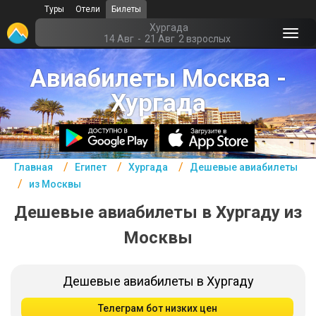
Туры
Отели
Билеты
Главная
Хургада
14 Авг
-
21 Авг
2 взрослых
Египет- Курорты
Авиабилеты Москва -
Офис г. Москва
Хургада
Помощь
Подборки отелей
Главная
Египет
Хургада
Дешевые авиабилеты
Турция
из Москвы
Таиланд
Дешевые авиабилеты в Хургаду из
ОАЭ
Москвы
Египет
Дешевые авиабилеты в Хургаду
Куба
Телеграм бот низких цен
Шри Ланка