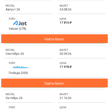
Месяц
ТОП 10 лучших отелей 5*
Август 26
24.08.26
Вылет
ТОП 10 недорогих отелей
17 816 ₽
Рейс
5*
Valuair (278)
Цена
Лучшие отели 4* звезды
Найти билет
Недорогие отели 4*
звезды
Сентябрь 26
03.09.26
Лучшие отели 3* звезды
17 978 ₽
Недорогие отели 3*
Победа (209)
звезды
Найти билет
Сетевые отели Турции
Сетевые отели Египта
Октябрь 26
21.10.26
Сетевые отели ОАЭ