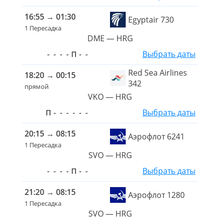
16:55
→
01:30
Egyptair 730
1 Пересадка
DME — HRG
Выбрать даты
-
-
-
-
П
-
-
Red Sea Airlines
18:20
→
00:15
342
прямой
VKO — HRG
Выбрать даты
П
-
-
-
-
-
-
20:15
→
08:15
Аэрофлот 6241
1 Пересадка
SVO — HRG
Выбрать даты
-
-
-
-
П
-
-
21:20
→
08:15
Аэрофлот 1280
1 Пересадка
SVO — HRG