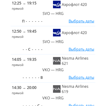
12:25
→
19:15
Аэрофлот 420
прямой
SVO — HRG
Выбрать даты
П
-
-
-
-
-
-
12:50
→
19:45
Аэрофлот 420
прямой
SVO — HRG
Выбрать даты
-
-
С
-
-
-
-
Nesma Airlines
14:05
→
19:35
621
прямой
VKO — HRG
Выбрать даты
-
-
-
-
-
-
В
Nesma Airlines
14:30
→
20:00
619
прямой
VKO — HRG
Выбрать даты
-
-
-
-
-
С
-