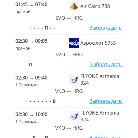
01:45
→
07:40
Air Cairo 788
прямой
SVO — HRG
Выбрать даты
-
-
-
-
П
-
-
02:30
→
09:05
Аэрофлот 5953
прямой
SVO — HRG
Выбрать даты
П
-
-
-
-
-
-
FLYONE Armenia
02:30
→
09:40
324
1 Пересадка
VKO — HRG
Выбрать даты
-
-
-
-
-
-
В
FLYONE Armenia
02:30
→
10:00
324
1 Пересадка
VKO — HRG
Выбрать даты
-
В
-
-
П
-
-