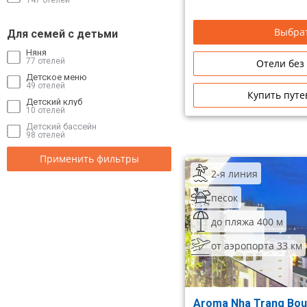
Выбрат
Для семей с детьми
Няня
77 отелей
Отели без
Детское меню
49 отелей
Купить путе
Детский клуб
10 отелей
Детский бассейн
98 отелей
Применить фильтры
2-я линия
песок
до пляжа 400 м
от аэропорта 33 км
Aroma Nha Trang Bou