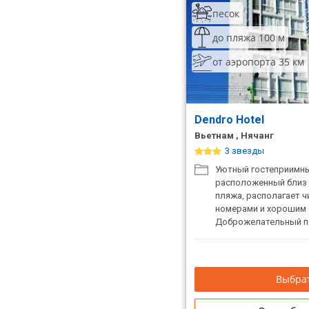
песок
до пляжа 100 м
от аэропорта 35 км
Dendro Hotel
Вьетнам , Нячанг
3 звезды
Уютный гостеприимны
расположенный близ 
пляжа, располагает 
номерами и хорошим 
Доброжелательный п
усилия для вашего к
Выбрат