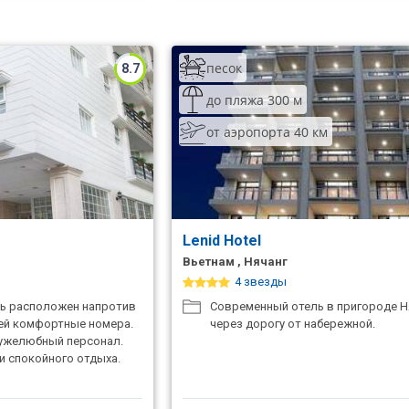
песок
8.7
до пляжа 300 м
от аэропорта 40 км
l
Lenid Hotel
Вьетнам , Нячанг
4 звезды
ь расположен напротив
Современный отель в пригороде Н
тей комфортные номера.
через дорогу от набережной.
ужелюбный персонал.
и спокойного отдыха.