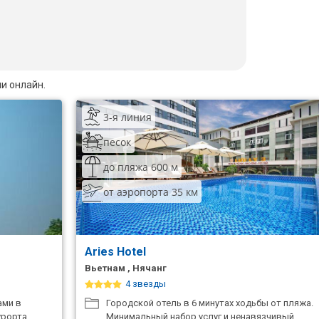
и онлайн.
3-я линия
песок
до пляжа 600 м
от аэропорта 35 км
Aries Hotel
Вьетнам , Нячанг
4 звезды
ами в
Городской отель в 6 минутах ходьбы от пляжа.
урорта
Минимальный набор услуг и ненавязчивый