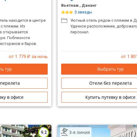
Вьетнам , Дананг
3 звезды
ель находится в центре
Уютный отель рядом с пляжем в Д
 с пляжем. Из
Удачное расположение, доброжел
в открывается
персонал.
оре. Поблизости
есторанов и баров.
от 1 779
₽ за ночь
от 1 80
ь тур
Выбрать тур
 перелета
Отели без перелета
вку в офисе
Купить путевку в офисе
3-я линия
9.2