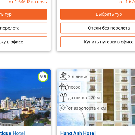
от 1 646
₽ за ночь
от 1 67
ь тур
Выбрать тур
 перелета
Отели без перелета
вку в офисе
Купить путевку в офисе
3-я линия
9.9
песок
до пляжа 220 м
от аэропорта 4 км
tique Hotel
Hung Anh Hotel