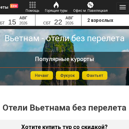
new
леты
Помощь
Горящие туры
Офис м. Павелецкая
АВГ
АВГ
15
22
БТ
СБТ
2026
2026
Вьетнам - отели без перелета
Популярные курорты
Нячанг
Фукуок
Фантьет
Отели Вьетнама без перелета
Хотите купить тур со скидкой?