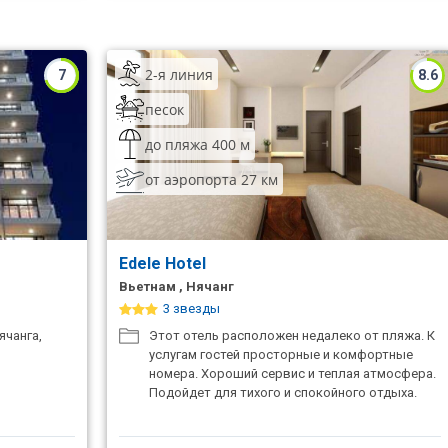
2-я линия
7
8.6
песок
до пляжа 400 м
от аэропорта 27 км
Edele Hotel
Вьетнам , Нячанг
3 звезды
ячанга,
Этот отель расположен недалеко от пляжа. К
услугам гостей просторные и комфортные
номера. Хороший сервис и теплая атмосфера.
Подойдет для тихого и спокойного отдыха.