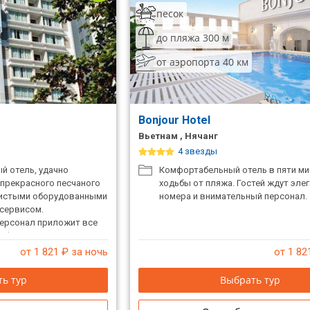
песок
до пляжа 300 м
от аэропорта 40 км
Bonjour Hotel
Вьетнам , Нячанг
4 звезды
й отель, удачно
Комфортабельный отель в пяти ми
прекрасного песчаного
ходьбы от пляжа. Гостей ждут эле
чистыми оборудованными
номера и внимательный персонал.
сервисом.
ерсонал приложит все
омфортного отдыха.
от 1 821
₽ за ночь
от 1 82
ь тур
Выбрать тур