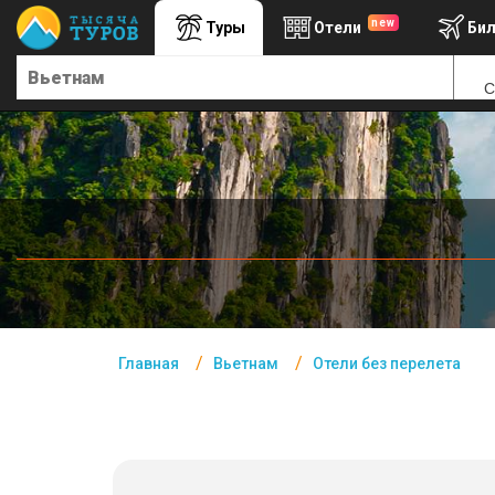
new
Туры
Отели
Би
Главная
С
Вьетнам - Курорты
Офис г. Москва
Помощь
Подборки отелей
Турция
Таиланд
ОАЭ
Главная
Вьетнам
Отели без перелета
Египет
Куба
Шри Ланка