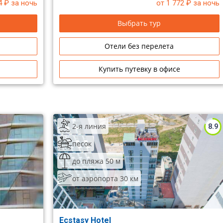
4
₽ за ночь
от 1 772
₽ за ночь
Выбрать тур
Отели без перелета
Купить путевку в офисе
2-я линия
8.9
песок
до пляжа 50 м
от аэропорта 30 км
Ecstasy Hotel