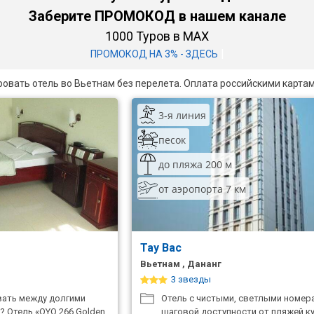
Заберите ПРОМОКОД в нашем канале
1000 Туров в MAX
|
ПРОМОКОД НА 3% - ЗДЕСЬ
ровать отель во Вьетнам без перелета. Оплата российскими картам
3-я линия
песок
до пляжа 200 м
от аэропорта 7 км
Tay Bac
Вьетнам , Дананг
3 звезды
вать между долгими
Отель с чистыми, светлыми номер
? Отель «OYO 266 Golden
шаговой доступности от пляжей к