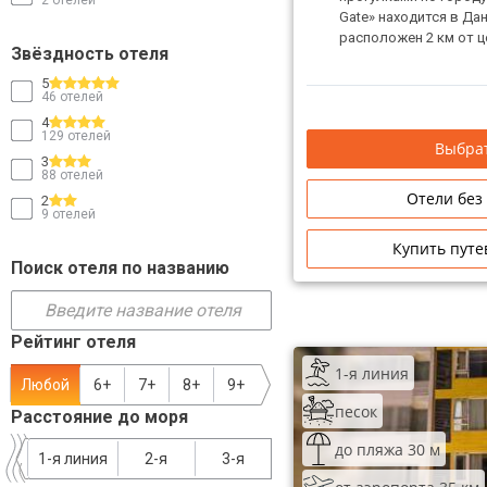
2 отелей
Gate» находится в Дан
ТОП 10 лучших отелей 5*
расположен 2 км от ц
Звёздность отеля
5
ТОП 10 недорогих отелей
46 отелей
5*
4
129 отелей
Выбрат
Лучшие отели 4* звезды
3
88 отелей
Отели без
2
Недорогие отели 4*
9 отелей
звезды
Купить путе
Поиск отеля по названию
Лучшие отели 3* звезды
Недорогие отели 3*
звезды
Рейтинг отеля
1-я линия
Сетевые отели Турции
Любой
6+
7+
8+
9+
песок
Расстояние до моря
Сетевые отели Египта
до пляжа 30 м
1-я линия
2-я
3-я
Сетевые отели ОАЭ