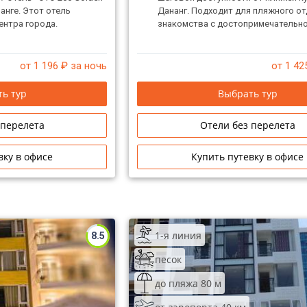
анге. Этот отель
Дананг. Подходит для пляжного от
ентра города.
знакомства с достопримечательн
от 1 196
₽ за ночь
от 1 42
ь тур
Выбрать тур
 перелета
Отели без перелета
вку в офисе
Купить путевку в офисе
1-я линия
8.5
песок
до пляжа 80 м