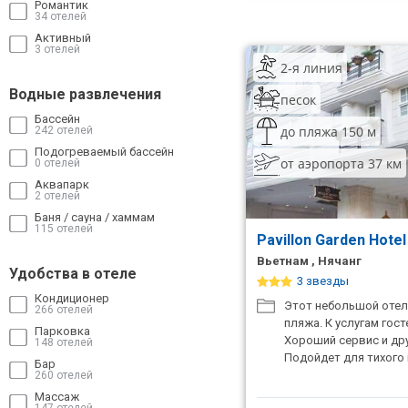
Романтик
34 отелей
Активный
3 отелей
2-я линия
Водные развлечения
песок
Бассейн
до пляжа 150 м
242 отелей
Подогреваемый бассейн
от аэропорта 37 км
0 отелей
Аквапарк
2 отелей
Баня / сауна / хаммам
115 отелей
Pavillon Garden Hote
Вьетнам , Нячанг
Удобства в отеле
3 звезды
Кондиционер
Этот небольшой отел
266 отелей
пляжа. К услугам гос
Парковка
Хороший сервис и др
148 отелей
Подойдет для тихого 
Бар
260 отелей
Массаж
147 отелей