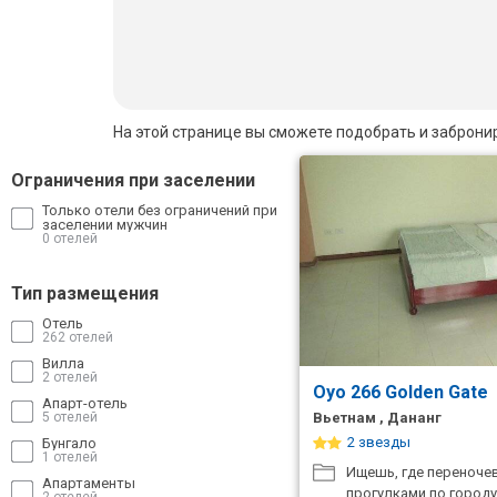
Бали
Вьетнам
Хайнань
На этой странице вы сможете подобрать и заброни
Северный Гоа
Ограничения при заселении
Только отели без ограничений при
Южный Гоа
заселении мужчин
0 отелей
Занзибар
Тип размещения
Абхазия
Отель
262 отелей
Большой Сочи
Вилла
2 отелей
Oyo 266 Golden Gate
Кав Мин Воды
Апарт-отель
5 отелей
Вьетнам , Дананг
Экскурсионные туры
2 звезды
Бунгало
1 отелей
Ищешь, где переноче
Апартаменты
VIP отели 5 звезд
прогулками по городу