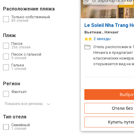
от аэропорта 35 км
Сетевые отели Таиланда
Расположение пляжа
Только собственный
85 отелей
Сетевые отели Шри Ланки
Le Soleil Nha Trang H
Вьетнам , Нячанг
Пляж
2 звезды
Сетевые отели Вьетнама
Песок
Отель расположен в 
256 отелей
Нячанга и предлагает
Песок с галькой
5 отелей
классических номера
Сетевые отели Мальдив
открывается вид на м
Галька
1 отелей
Сетевые отели Бали
Регион
Сетевые отели Сейшел
Фантьет
Выбрат
Сетевые отели Маврикия
Показать все регионы
Отели без
Тип отеля
Купить путе
Семейный
1 отелей