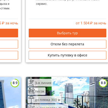
дыха и
сервис.
остями.
5
₽ за ночь
от 1 504
₽ за ночь
Выбрать тур
Отели без перелета
Купить путевку в офисе
3-я линия
8.9
8.8
песок
до пляжа 300 м