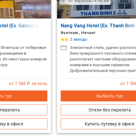
от аэропорта 40 км
otel (Ex. Galaxy Hotel Nha Trang)
Nang Vang Hotel (Ex. Thanh Binh
Вьетнам , Нячанг
2 звезды
100 метрах от побережья
Элегантный отель, удачно распол
 размещение в
близ прекрасного песчаного пляжа
х. Из некоторых номеров
располагает чистыми оборудован
оре.
номерами и хорошим сервисом.
Доброжелательный персонал при
усилия для вашего комфортного о
Подходит для семейного отдыха.
от 1 560
₽ за ночь
от 1 56
ь тур
Выбрать тур
 перелета
Отели без перелета
вку в офисе
Купить путевку в офисе