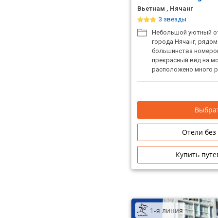
Вьетнам , Нячанг
3 звезды
Небольшой уютный от
города Нячанг, рядом
большинства номеро
прекрасный вид на м
расположено много р
Выбрат
Отели без
Купить путе
1-я линия