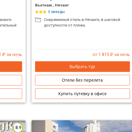
Вьетнам , Нячанг
3 звезды
ананге.
Современный отель в Нячанге, в шаговой
ательный
доступности от пляжа.
1
₽ за ночь
от 1 815
₽ за ночь
Выбрать тур
Отели без перелета
Купить путевку в офисе
8.9