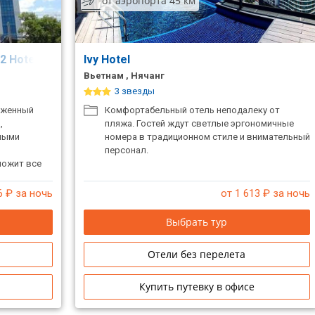
от аэропорта 45 км
 2 Hotel)
Ivy Hotel
Вьетнам , Нячанг
3 звезды
оженный
Комфортабельный отель неподалеку от
,
пляжа. Гостей ждут светлые эргономичные
ными
номера в традиционном стиле и внимательный
персонал.
ложит все
тдыха.
6
₽ за ночь
от 1 613
₽ за ночь
Выбрать тур
Отели без перелета
Купить путевку в офисе