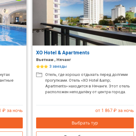
XO Hotel & Apartments
Вьетнам , Нячанг
3 звезды
нутах
Отель, где хорошо отдыхать перед долгими
гантные
прогулками. Отель «XO Hotel &amp;
Apartments» находится в Нячанге. Этот отель
расположен неподалёку от центра города.
1
₽ за ночь
от 1 867
₽ за ночь
Выбрать тур