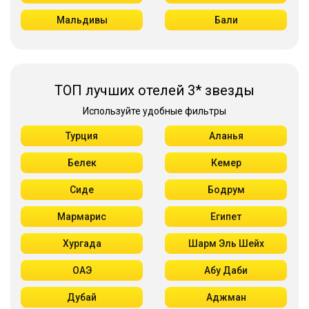
Мальдивы
Бали
ТОП лучших отелей 3* звезды
Используйте удобные фильтры
Турция
Аланья
Белек
Кемер
Сиде
Бодрум
Мармарис
Египет
Хургада
Шарм Эль Шейх
ОАЭ
Абу Даби
Дубай
Аджман