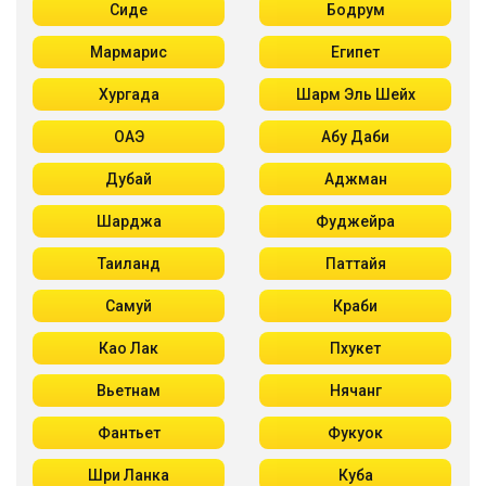
Сиде
Бодрум
Мармарис
Египет
Хургада
Шарм Эль Шейх
ОАЭ
Абу Даби
Дубай
Аджман
Шарджа
Фуджейра
Таиланд
Паттайя
Самуй
Краби
Као Лак
Пхукет
Вьетнам
Нячанг
Фантьет
Фукуок
Шри Ланка
Куба