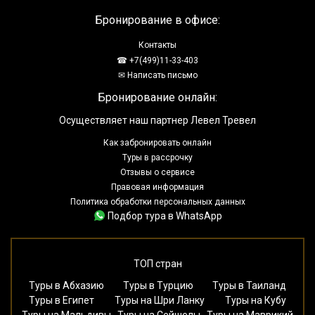
Бронирование в офисе:
Контакты
☎ +7(499)11-33-403
✉ Написать письмо
Бронирование онлайн:
Осуществляет наш партнер Левел Тревел
Как забронировать онлайн
Туры в рассрочку
Отзывы о сервисе
Правовая информация
Политика обработки персональных данных
Подбор тура в WhatsApp
ТОП стран
Туры в Абхазию
Туры в Турцию
Туры в Таиланд
Туры в Египет
Туры на Шри Ланку
Туры на Кубу
Туры на Мальдивы
Туры на Сейшелы
Туры на Маврикий