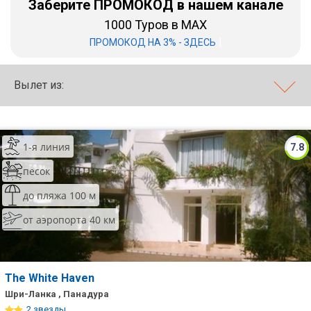
Заберите ПРОМОКОД в нашем канале
1000 Туров в MAX
Бали
|
ПРОМОКОД НА 3% - ЗДЕСЬ
Вьетнам
Хайнань
Вылет из:
Северный Гоа
Южный Гоа
1-я линия
7.8
Занзибар
песок
Абхазия
до пляжа 100 м
от аэропорта 40 км
Большой Сочи
Кав Мин Воды
Экскурсионные туры
The White Haven
Шри-Ланка , Панадура
VIP отели 5 звезд
2 звезды