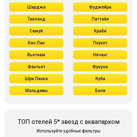
Шарджа
Фуджейра
Таиланд
Паттайя
Самуй
Краби
Као Лак
Пхукет
Вьетнам
Нячанг
Фантьет
Фукуок
Шри Ланка
Куба
Мальдивы
Бали
ТОП отелей 5* звезд с аквапарком
Используйте удобные фильтры