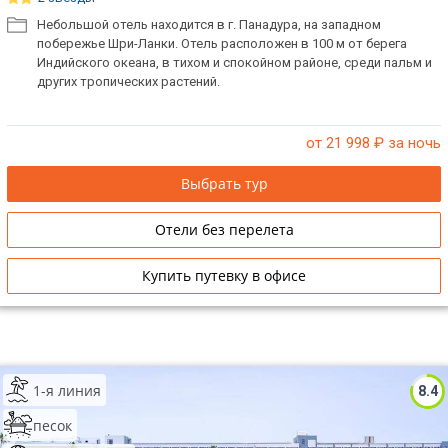
Небольшой отель находится в г. Панадура, на западном
ТОП 10 лучших отелей 5*
побережье Шри-Ланки. Отель расположен в 100 м от берега
Индийского океана, в тихом и спокойном районе, среди пальм и
других тропических растений.
ТОП 10 недорогих отелей
5*
от 21 998
₽ за ночь
Лучшие отели 4* звезды
Выбрать тур
Недорогие отели 4*
звезды
Отели без перелета
Лучшие отели 3* звезды
Купить путевку в офисе
Недорогие отели 3*
звезды
Сетевые отели Турции
1-я линия
Сетевые отели Египта
8.4
песок
Сетевые отели ОАЭ