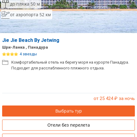
до пляжа 50 м
Сетевые отели Таиланда
от аэропорта 52 км
Сетевые отели Шри Ланки
Jie Jie Beach By Jetwing
Сетевые отели Вьетнама
Шри-Ланка , Панадура
4 звезды
Сетевые отели Мальдив
Комфортабельный отель на берегу моря на курорте Панадура.
Подходит для расслабленного пляжного отдыха.
Сетевые отели Бали
Сетевые отели Сейшел
Сетевые отели Маврикия
от 25 424
₽ за ночь
Выбрать тур
Отели без перелета