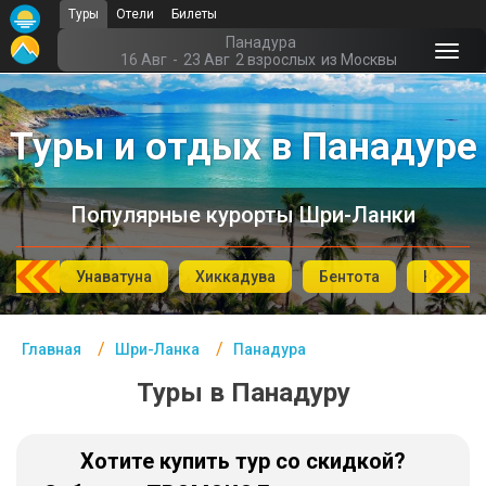
Туры
Отели
Билеты
Главная
Панадура
16 Авг
-
23 Авг
2 взрослых
из Москвы
Шри-Ланка- Курорты
Туры и отдых в Панадуре
Офис г. Москва
Помощь
Популярные курорты Шри-Ланки
Подборки отелей
Турция
года
Унаватуна
Хиккадува
Бентота
Коггала
Таиланд
Главная
Шри-Ланка
Панадура
ОАЭ
Туры в Панадуру
Египет
Куба
Хотите купить тур со скидкой?
Шри Ланка