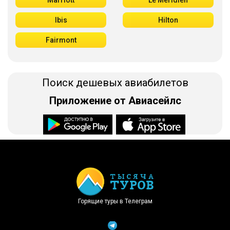
Marriott
Le Meridien
Ibis
Hilton
Fairmont
Поиск дешевых авиабилетов
Приложение от Авиасейлс
Доступно в
Загрузите в
Горящие туры в Телеграм