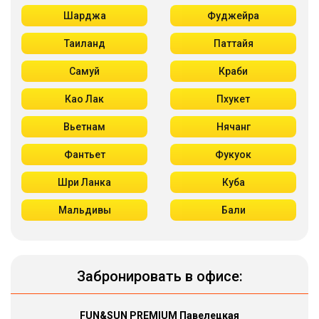
Шарджа
Фуджейра
Таиланд
Паттайя
Самуй
Краби
Као Лак
Пхукет
Вьетнам
Нячанг
Фантьет
Фукуок
Шри Ланка
Куба
Мальдивы
Бали
Забронировать в офисе:
FUN&SUN PREMIUM Павелецкая