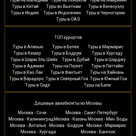
Туры в Китай
Туры во Вьетнам
Туры в Венесуэлу
Туры в Индию
Туры в Индонезию
Туры в Черногорию
Туры в ОАЭ
ТОП курортов
Туры в Аланью
Туры в Белек
Туры в Мармарис
Туры в Кемер
Туры в Бодрум
Туры в Хургаду
Туры в Шарм Эль Шейх
Туры в Дубай
Туры в Шарджу
Туры в Аджман
Туры на Пхукет
Туры в Паттайю
Туры в Као Лак
Туры в Фантьет
Туры на Хайнань
Туры в Варадеро
Туры в Северный Гоа
Туры в Южный Гоа
Туры в Сиде
Туры на Бали
Дешевые авиабилеты из Москвы
Москва - Сочи
Москва - Санкт-Петербург
Москва - Калининград
Москва - Казань
Москва - Мин. Воды
Москва - Анталья
Москва - Бодрум
Москва - Мармарис
Москва - Хургада
Москва - Бангкок