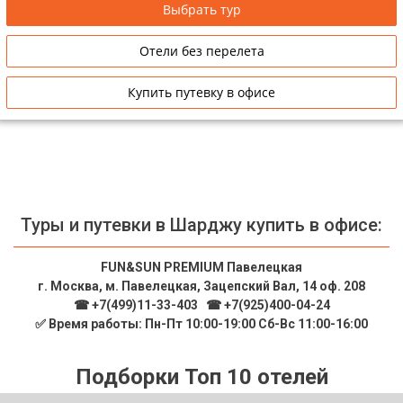
Выбрать тур
Сетевые отели Таиланда
Отели без перелета
Сетевые отели Шри Ланки
Купить путевку в офисе
Сетевые отели Вьетнама
Сетевые отели Мальдив
Сетевые отели Бали
Туры и путевки в Шарджу купить в офисе:
Сетевые отели Сейшел
FUN&SUN PREMIUM Павелецкая
г. Москва, м. Павелецкая, Зацепский Вал, 14 оф. 208
Сетевые отели Маврикия
☎ +7(499)11-33-403
|
☎ +7(925)400-04-24
✅ Время работы: Пн-Пт 10:00-19:00 Сб-Вс 11:00-16:00
Подборки Топ 10 отелей