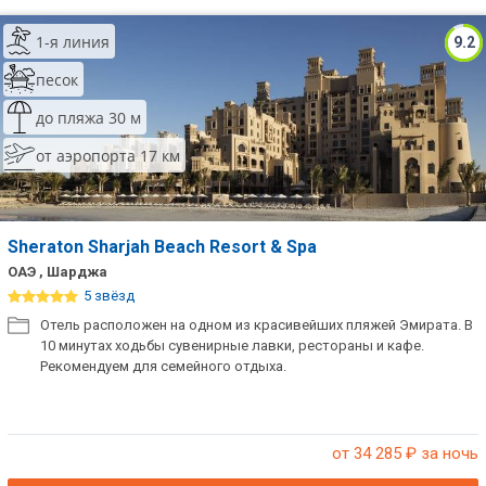
ТОП 10 лучших отелей 5*
1-я линия
9.2
песок
ТОП 10 недорогих отелей
до пляжа 30 м
5*
от аэропорта 17 км
Лучшие отели 4* звезды
Недорогие отели 4*
звезды
Sheraton Sharjah Beach Resort & Spa
Лучшие отели 3* звезды
ОАЭ , Шарджа
5 звёзд
Недорогие отели 3*
Отель расположен на одном из красивейших пляжей Эмирата. В
звезды
10 минутах ходьбы сувенирные лавки, рестораны и кафе.
Рекомендуем для семейного отдыха.
Сетевые отели Турции
Сетевые отели Египта
от 34 285
₽ за ночь
Сетевые отели ОАЭ