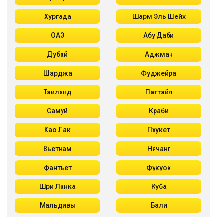
Хургада
Шарм Эль Шейх
ОАЭ
Абу Даби
Дубай
Аджман
Шарджа
Фуджейра
Таиланд
Паттайя
Самуй
Краби
Као Лак
Пхукет
Вьетнам
Нячанг
Фантьет
Фукуок
Шри Ланка
Куба
Мальдивы
Бали