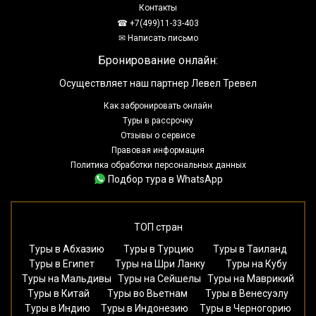
Контакты
☎ +7(499)11-33-403
✉ Написать письмо
Бронирование онлайн:
Осуществляет наш партнер Левел Тревел
Как забронировать онлайн
Туры в рассрочку
Отзывы о сервисе
Правовая информация
Политика обработки персональных данных
Подбор тура в WhatsApp
ТОП стран
Туры в Абхазию
Туры в Турцию
Туры в Таиланд
Туры в Египет
Туры на Шри Ланку
Туры на Кубу
Туры на Мальдивы
Туры на Сейшелы
Туры на Маврикий
Туры в Китай
Туры во Вьетнам
Туры в Венесуэлу
Туры в Индию
Туры в Индонезию
Туры в Черногорию