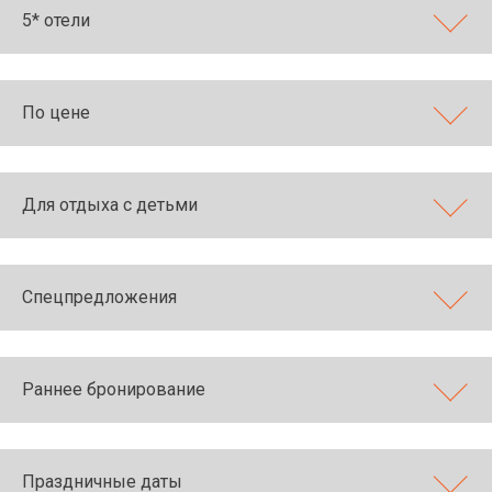
5* отели
По цене
Для отдыха с детьми
Спецпредложения
Раннее бронирование
Праздничные даты