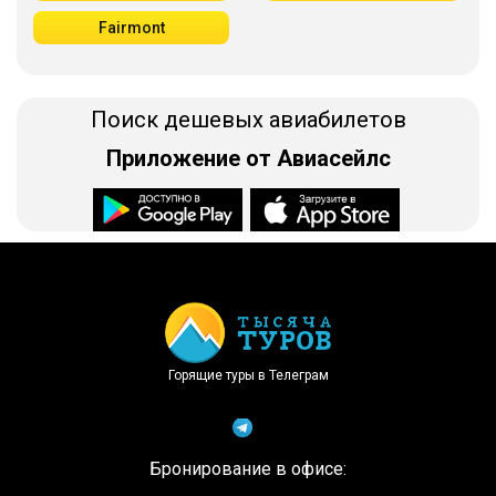
Fairmont
Поиск дешевых авиабилетов
Приложение от Авиасейлс
Доступно в
Загрузите в
Горящие туры в Телеграм
Бронирование в офисе: