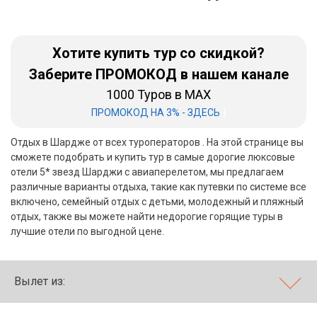
Бали
Хотите купить тур со скидкой?
Вьетнам
Заберите ПРОМОКОД в нашем канале
Хайнань
1000 Туров в MAX
Северный Гоа
|
ПРОМОКОД НА 3% - ЗДЕСЬ
Южный Гоа
Отдых в Шардже от всех туроператоров . На этой странице вы
сможете подобрать и купить тур в самые дорогие люксовые
Занзибар
отели 5* звезд Шарджи с авиаперелетом, мы предлагаем
различные варианты отдыха, такие как путевки по системе все
Абхазия
включено, семейный отдых с детьми, молодежный и пляжный
отдых, также вы можете найти недорогие горящие туры в
Большой Сочи
лучшие отели по выгодной цене.
Кав Мин Воды
Вылет из:
Экскурсионные туры
VIP отели 5 звезд