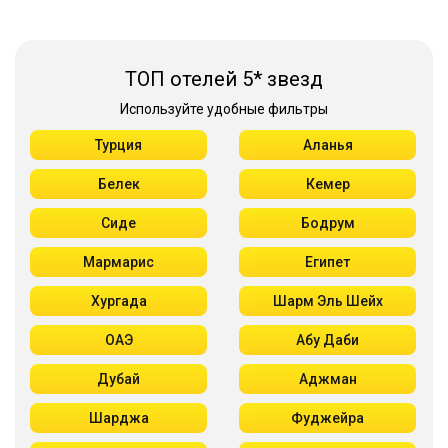
ТОП отелей 5* звезд
Используйте удобные фильтры
Турция
Аланья
Белек
Кемер
Сиде
Бодрум
Мармарис
Египет
Хургада
Шарм Эль Шейх
ОАЭ
Абу Даби
Дубай
Аджман
Шарджа
Фуджейра