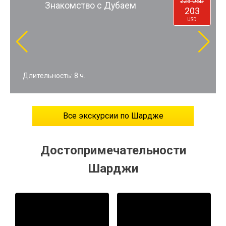
70
Ужин и вечернее шоу на
USD
арабской лодке доу — в Дубай из
Шарджи
Длительность: 2 ч.
Все экскурсии по Шардже
Достопримечательности
Шарджи