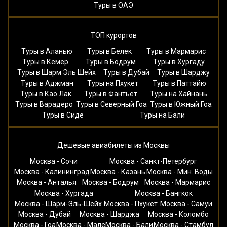
Туры в ОАЭ
ТОП курортов
Туры в Аланью
Туры в Белек
Туры в Мармарис
Туры в Кемер
Туры в Бодрум
Туры в Хургаду
Туры в Шарм Эль Шейх
Туры в Дубай
Туры в Шарджу
Туры в Аджман
Туры на Пхукет
Туры в Паттайю
Туры в Као Лак
Туры в Фантьет
Туры на Хайнань
Туры в Варадеро
Туры в Северный Гоа
Туры в Южный Гоа
Туры в Сиде
Туры на Бали
Дешевые авиабилеты из Москвы
Москва - Сочи
Москва - Санкт-Петербург
Москва - Калининград
Москва - Казань
Москва - Мин. Воды
Москва - Анталья
Москва - Бодрум
Москва - Мармарис
Москва - Хургада
Москва - Бангкок
Москва - Шарм-Эль-Шейх
Москва - Пхукет
Москва - Самуи
Москва - Дубай
Москва - Шарджа
Москва - Коломбо
Москва - Гоа
Москва - Мале
Москва - Бали
Москва - Стамбул