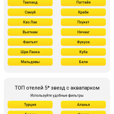
Таиланд
Паттайя
Самуй
Краби
Као Лак
Пхукет
Вьетнам
Нячанг
Фантьет
Фукуок
Шри Ланка
Куба
Мальдивы
Бали
ТОП отелей 5* звезд с аквапарком
Используйте удобные фильтры
Турция
Аланья