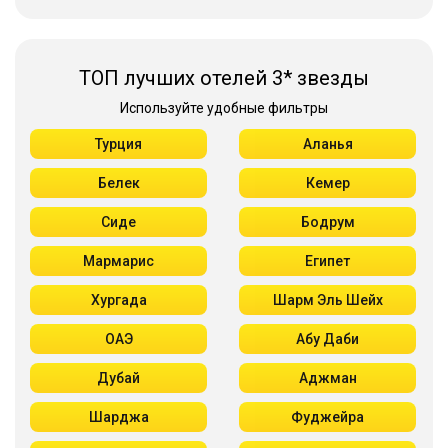
ТОП лучших отелей 3* звезды
Используйте удобные фильтры
Турция
Аланья
Белек
Кемер
Сиде
Бодрум
Мармарис
Египет
Хургада
Шарм Эль Шейх
ОАЭ
Абу Даби
Дубай
Аджман
Шарджа
Фуджейра