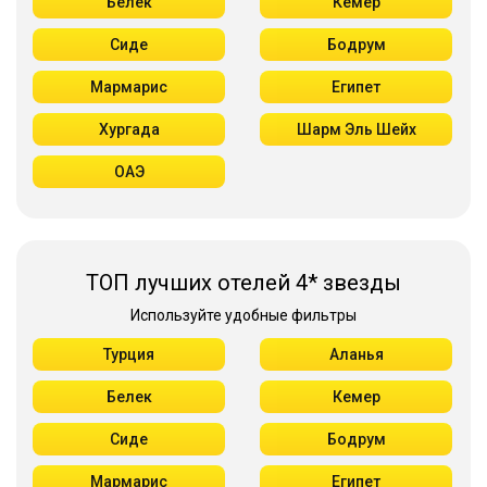
Белек
Кемер
Сиде
Бодрум
Мармарис
Египет
Хургада
Шарм Эль Шейх
ОАЭ
ТОП лучших отелей 4* звезды
Используйте удобные фильтры
Турция
Аланья
Белек
Кемер
Сиде
Бодрум
Мармарис
Египет