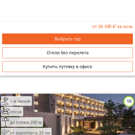
от 26 540
₽ за ночь
Выбрать тур
Отели без перелета
Купить путевку в офисе
1-я линия
10
песок
до пляжа 200 м
от аэропорта 35 км