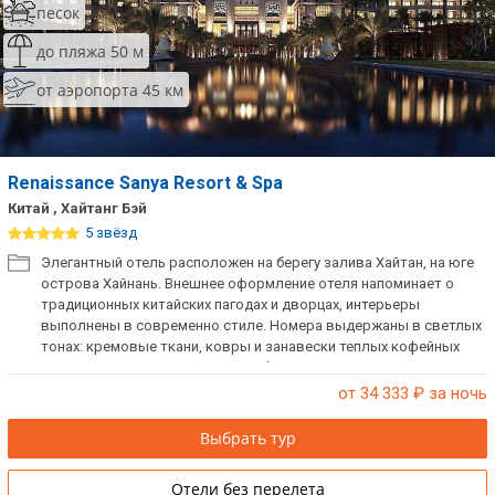
песок
до пляжа 50 м
от аэропорта 45 км
Renaissance Sanya Resort & Spa
Китай , Хайтанг Бэй
5 звёзд
Элегантный отель расположен на берегу залива Хайтан, на юге
острова Хайнань. Внешнее оформление отеля напоминает о
традиционных китайских пагодах и дворцах, интерьеры
выполнены в современно стиле. Номера выдержаны в светлых
тонах: кремовые ткани, ковры и занавески теплых кофейных
оттенков. Во всех номерах есть балконы, с которых можно
любоваться чарующими видами Южно-Китайского моря.
от 34 333
₽ за ночь
Выбрать тур
Отели без перелета