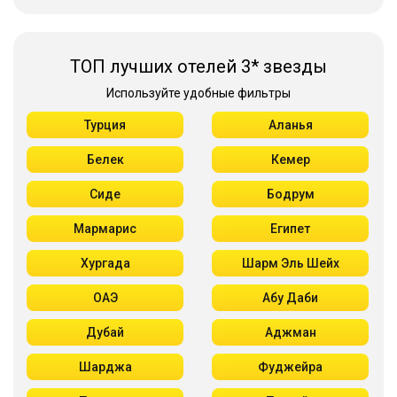
ТОП лучших отелей 3* звезды
Используйте удобные фильтры
Турция
Аланья
Белек
Кемер
Сиде
Бодрум
Мармарис
Египет
Хургада
Шарм Эль Шейх
ОАЭ
Абу Даби
Дубай
Аджман
Шарджа
Фуджейра