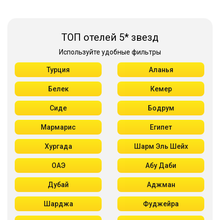
ТОП отелей 5* звезд
Используйте удобные фильтры
Турция
Аланья
Белек
Кемер
Сиде
Бодрум
Мармарис
Египет
Хургада
Шарм Эль Шейх
ОАЭ
Абу Даби
Дубай
Аджман
Шарджа
Фуджейра