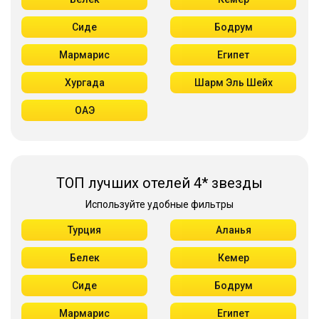
Сиде
Бодрум
Мармарис
Египет
Хургада
Шарм Эль Шейх
ОАЭ
ТОП лучших отелей 4* звезды
Используйте удобные фильтры
Турция
Аланья
Белек
Кемер
Сиде
Бодрум
Мармарис
Египет