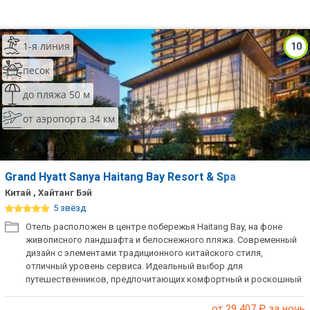
1-я линия
10
песок
до пляжа 50 м
от аэропорта 34 км
Grand Hyatt Sanya Haitang Bay Resort & Spa
Китай , Хайтанг Бэй
5 звёзд
Отель расположен в центре побережья Haitang Bay, на фоне
живописного ландшафта и белоснежного пляжа. Современный
дизайн с элементами традиционного китайского стиля,
отличный уровень сервиса. Идеальный выбор для
путешественников, предпочитающих комфортный и роскошный
семейный отдых.
от 29 407
₽ за ночь