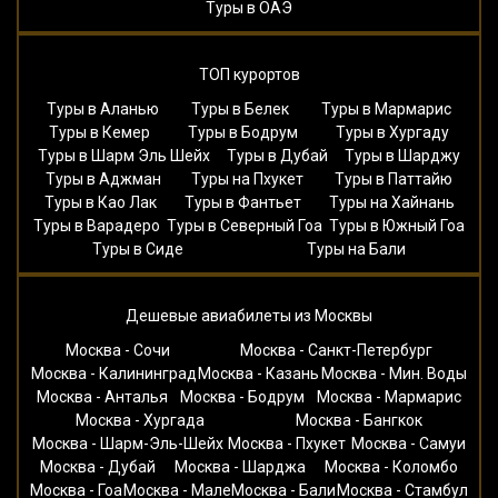
Туры в ОАЭ
ТОП курортов
Туры в Аланью
Туры в Белек
Туры в Мармарис
Туры в Кемер
Туры в Бодрум
Туры в Хургаду
Туры в Шарм Эль Шейх
Туры в Дубай
Туры в Шарджу
Туры в Аджман
Туры на Пхукет
Туры в Паттайю
Туры в Као Лак
Туры в Фантьет
Туры на Хайнань
Туры в Варадеро
Туры в Северный Гоа
Туры в Южный Гоа
Туры в Сиде
Туры на Бали
Дешевые авиабилеты из Москвы
Москва - Сочи
Москва - Санкт-Петербург
Москва - Калининград
Москва - Казань
Москва - Мин. Воды
Москва - Анталья
Москва - Бодрум
Москва - Мармарис
Москва - Хургада
Москва - Бангкок
Москва - Шарм-Эль-Шейх
Москва - Пхукет
Москва - Самуи
Москва - Дубай
Москва - Шарджа
Москва - Коломбо
Москва - Гоа
Москва - Мале
Москва - Бали
Москва - Стамбул