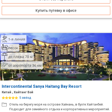
Купить путевку в офисе
1-я линия
песок
до пляжа 70 м
от аэропорта 36 км
Intercontinental Sanya Haitang Bay Resort
Китай , Хайтанг Бэй
5 звёзд
Отель на берегу моря на острове Хайнань, в бухте Хайтанбей.
Подходит для семейного отдыха и корпоративных мероприятий.