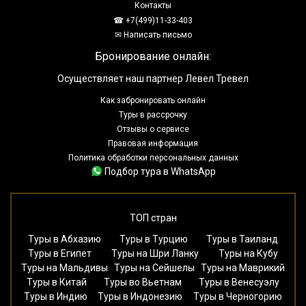
Контакты
☎ +7(499)11-33-403
✉ Написать письмо
Бронирование онлайн:
Осуществляет наш партнер Левел Тревел
Как забронировать онлайн
Туры в рассрочку
Отзывы о сервисе
Правовая информация
Политика обработки персональных данных
Подбор тура в WhatsApp
ТОП стран
Туры в Абхазию
Туры в Турцию
Туры в Таиланд
Туры в Египет
Туры на Шри Ланку
Туры на Кубу
Туры на Мальдивы
Туры на Сейшелы
Туры на Маврикий
Туры в Китай
Туры во Вьетнам
Туры в Венесуэлу
Туры в Индию
Туры в Индонезию
Туры в Черногорию