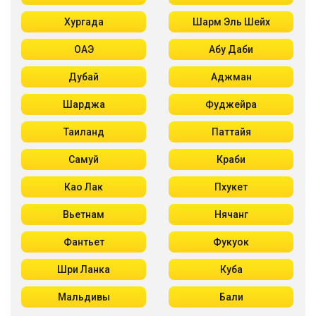
Хургада
Шарм Эль Шейх
ОАЭ
Абу Даби
Дубай
Аджман
Шарджа
Фуджейра
Таиланд
Паттайя
Самуй
Краби
Као Лак
Пхукет
Вьетнам
Нячанг
Фантьет
Фукуок
Шри Ланка
Куба
Мальдивы
Бали