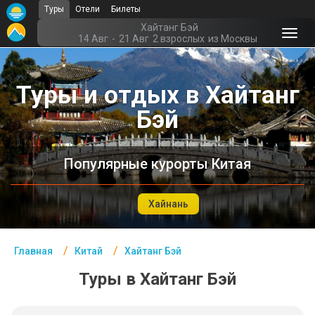
Туры
Отели
Билеты
Главная
Хайтанг Бэй
14 Авг
-
21 Авг
2 взрослых
из Москвы
Китай- Курорты
Туры и отдых в Хайтанг
Офис г. Москва
Бэй
Помощь
Подборки отелей
Популярные курорты Китая
Турция
Таиланд
Хайнань
ОАЭ
Главная
Китай
Хайтанг Бэй
Египет
Туры в Хайтанг Бэй
Куба
Шри Ланка