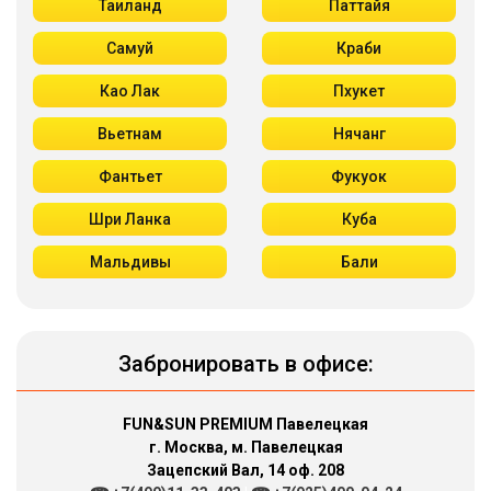
Таиланд
Паттайя
Самуй
Краби
Као Лак
Пхукет
Вьетнам
Нячанг
Фантьет
Фукуок
Шри Ланка
Куба
Мальдивы
Бали
Забронировать в офисе:
FUN&SUN PREMIUM Павелецкая
г. Москва, м. Павелецкая
Зацепский Вал, 14 оф. 208