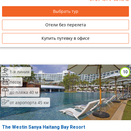
Выбрать тур
Отели без перелета
Купить путевку в офисе
1-я линия
10
песок
до пляжа 40 м
от аэропорта 45 км
The Westin Sanya Haitang Bay Resort