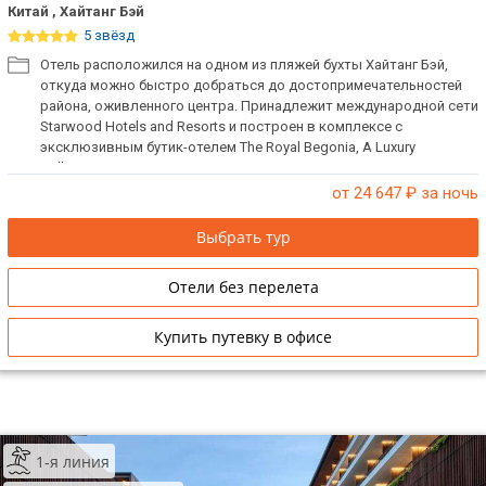
Китай , Хайтанг Бэй
ТОП 10 лучших отелей 5*
5 звёзд
Отель расположился на одном из пляжей бухты Хайтанг Бэй,
откуда можно быстро добраться до достопримечательностей
ТОП 10 недорогих отелей
района, оживленного центра. Принадлежит международной сети
5*
Starwood Hotels and Resorts и построен в комплексе с
эксклюзивным бутик-отелем The Royal Begonia, A Luxury
Лучшие отели 4* звезды
Collection Resort.
от 24 647
₽ за ночь
Недорогие отели 4*
звезды
Выбрать тур
Лучшие отели 3* звезды
Отели без перелета
Недорогие отели 3*
звезды
Купить путевку в офисе
Сетевые отели Турции
Сетевые отели Египта
1-я линия
Сетевые отели ОАЭ