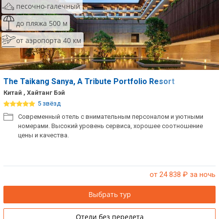
песочно-галечный
Сетевые отели Таиланда
до пляжа 500 м
от аэропорта 40 км
Сетевые отели Шри Ланки
Сетевые отели Вьетнама
The Taikang Sanya, A Tribute Portfolio Resort
Китай , Хайтанг Бэй
Сетевые отели Мальдив
5 звёзд
Современный отель с внимательным персоналом и уютными
Сетевые отели Бали
номерами. Высокий уровень сервиса, хорошее соотношение
цены и качества.
Сетевые отели Сейшел
Сетевые отели Маврикия
от 24 838
₽ за ночь
Выбрать тур
Отели без перелета