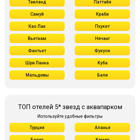
Таиланд
Паттайя
Самуй
Краби
Као Лак
Пхукет
Вьетнам
Нячанг
Фантьет
Фукуок
Шри Ланка
Куба
Мальдивы
Бали
ТОП отелей 5* звезд с аквапарком
Используйте удобные фильтры
Турция
Аланья
Белек
Кемер