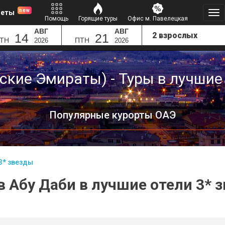
new
леты
Помощь
Горящие туры
Офис м. Павелецкая
АВГ
АВГ
14
21
ТН
ПТН
2026
2026
ские Эмираты) - Туры в лучшие
Популярные курорты ОАЭ
3* звезды
в Абу Даби в лучшие отели 3* 