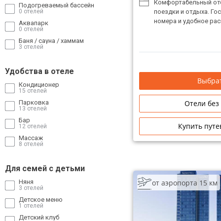
Комфортабельный от
Подогреваемый бассейн
поездки и отдыха. Го
0 отелей
номера и удобное ра
Аквапарк
0 отелей
Баня / сауна / хаммам
3 отелей
Удобства в отеле
Выбрат
Кондиционер
15 отелей
Отели без
Парковка
13 отелей
Бар
Купить путе
12 отелей
Массаж
8 отелей
Для семей с детьми
от аэропорта 15 км
Няня
3 отелей
Детское меню
1 отелей
Детский клуб