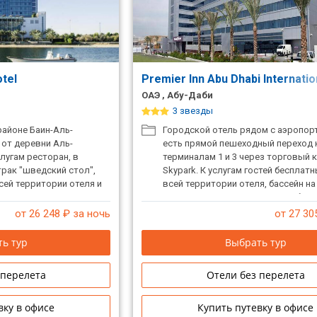
otel
Premier Inn Abu Dhabi Internatio
ОАЭ , Абу-Даби
3 звезды
районе Баин-Аль-
Городской отель рядом с аэропорт
 от деревни Аль-
есть прямой пешеходный переход 
лугам ресторан, в
терминалам 1 и 3 через торговый 
рак "шведский стол",
Skypark. К услугам гостей бесплатн
всей территории отеля и
всей территории отеля, бассейн н
тренажерный зал, ресторан и бар.
от 26 248
₽ за ночь
от 27 30
ь тур
Выбрать тур
 перелета
Отели без перелета
вку в офисе
Купить путевку в офисе