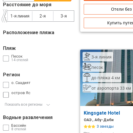
Расстояние до моря
Сетевые отели Таиланда
Отели без
1-я линия
2-я
3-я
Купить путе
Сетевые отели Шри Ланки
Расположение пляжа
Сетевые отели Вьетнама
Пляж
3-я линия
Песок
Сетевые отели Мальдив
14 отелей
песок
Сетевые отели Бали
Регион
до пляжа 4 км
о. Саадият
Сетевые отели Сейшел
от аэропорта 33 км
остров Яс
Сетевые отели Маврикия
Показать все регионы
Kingsgate Hotel
Водные развлечения
ОАЭ , Абу-Даби
Бассейн
3 звезды
8 отелей