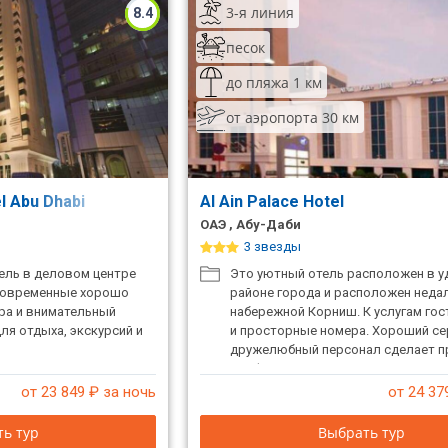
3-я линия
8.4
песок
до пляжа 1 км
от аэропорта 30 км
l Abu Dhabi
Al Ain Palace Hotel
ОАЭ , Абу-Даби
3 звезды
ль в деловом центре
Это уютный отель расположен в 
 современные хорошо
районе города и расположен неда
ра и внимательный
набережной Корниш. К услугам гос
ля отдыха, экскурсий и
и просторные номера. Хороший се
дружелюбный персонал сделает 
комфортным.
от 23 849
₽ за ночь
от 24 37
ь тур
Выбрать тур