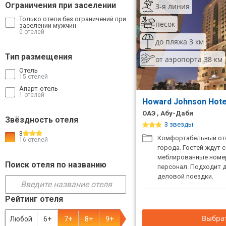
Ограничения при заселении
3-я линия
ТОП 10 лучших отелей 5*
Только отели без ограничений при
песок
заселении мужчин
0 отелей
до пляжа 3 км
ТОП 10 недорогих отелей
5*
Тип размещения
от аэропорта 38 км
Отель
Лучшие отели 4* звезды
15 отелей
Апарт-отель
Недорогие отели 4*
1 отелей
Howard Johnson Hote
звезды
ОАЭ , Абу-Даби
Звёздность отеля
3 звезды
Лучшие отели 3* звезды
3
Комфортабельный оте
16 отелей
Недорогие отели 3*
города. Гостей ждут
звезды
меблированные номе
Поиск отеля по названию
персонал. Подходит д
Сетевые отели Турции
деловой поездки.
Сетевые отели Египта
Рейтинг отеля
Сетевые отели ОАЭ
Выбрат
Любой
6+
7+
8+
9+