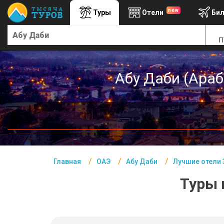
new
Туры
Отели
Би
Главная
П
ОАЭ- Курорты
Офис г. Москва
Абу Даби (Араб
Помощь
Подборки отелей
Турция
Таиланд
Главная
ОАЭ
Абу Даби
Лучшие отели 
ОАЭ
Туры 
Египет
Куба
Шри Ланка