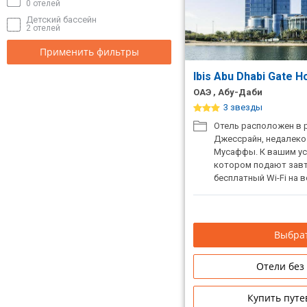
0 отелей
Детский бассейн
2 отелей
Применить фильтры
Ibis Abu Dhabi Gate H
ОАЭ , Абу-Даби
3 звезды
Отель расположен в 
Джессрайн, недалеко
Мусаффы. К вашим ус
котором подают завт
бесплатный Wi-Fi на 
сад.
Выбрат
Отели без
Купить путе