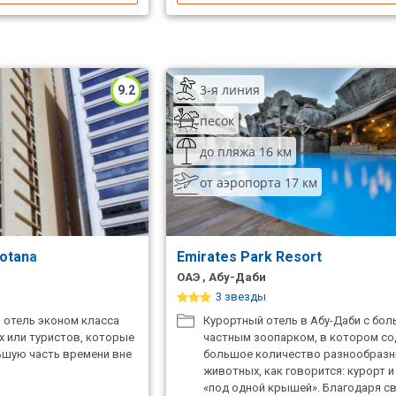
3-я линия
9.2
песок
до пляжа 16 км
от аэропорта 17 км
Rotana
Emirates Park Resort
ОАЭ , Абу-Даби
3 звезды
отель эконом класса
Курортный отель в Абу-Даби с бо
 или туристов, которые
частным зоопарком, в котором с
ьшую часть времени вне
большое количество разнообраз
животных, как говорится: курорт 
«под одной крышей». Благодаря с