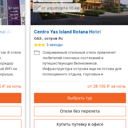
от аэропорта 10 км
nal Airport
Centro Yas Island Rotana Hotel
ОАЭ , остров Яс
3 звезды
ом. В отеле
Современный стильный отель привлечет
к
любителей гоночных состязаний и
коридор
путешествующих бизнесменов.
ый WiFi на
Инфраструктура острова еще не готова для
а крыше,
полноценного отдыха, торговые и
развлекательные центры только
достраиваются. В непосредственной
5
₽ за ночь
от 28 106
₽ за ночь
близости от отеля – поле для гольфа, яхт-
клуб, гоночная трасса и парк развлечений
Выбрать тур
Ferrari World Abu Dhabi. При заселении берется
депозит.
Отели без перелета
Купить путевку в офисе