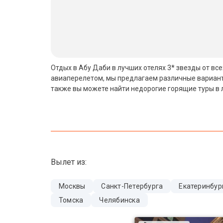
Бали
Вьетнам
Хайнань
Отдых в Абу Даби в лучших отелях 3* звезды от вс
Северный Гоа
авиаперелетом, мы предлагаем различные варианты
также вы можете найти недорогие горящие туры в 
Южный Гоа
Занзибар
Абхазия
Большой Сочи
Вылет из:
Кав Мин Воды
Москвы
Санкт-Петербурга
Екатеринбур
Экскурсионные туры
Томска
Челябинска
VIP отели 5 звезд