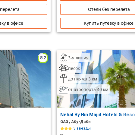
 перелета
Отели без перелета
вку в офисе
Купить путевку в офисе
3-я линия
8.2
песок
до пляжа 3 км
от аэропорта 40 км
Nehal By Bin Majid Hotels & Res
ОАЭ , Абу-Даби
3 звезды