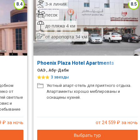
3-я линия
8.4
8.5
песок
до пляжа 4 км
от аэропорта 34 км
Phoenix Plaza Hotel Apartments
ОАЭ , Абу-Даби
3 звезды
удобном
Уютный апарт-отель для приятного отдыха.
леко от
Апартаменты хорошо меблированы и
тей светлые
оснащены кухней.
рвис и
пребывание
9
₽ за ночь
от 24 559
₽ за ночь
Выбрать тур