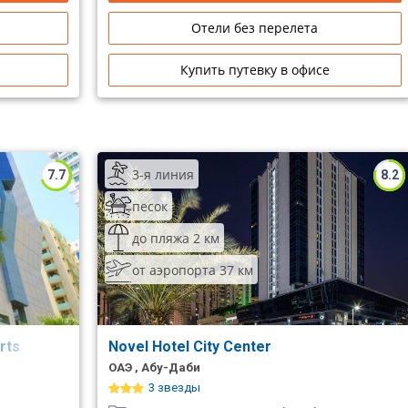
Отели без перелета
Купить путевку в офисе
3-я линия
7.7
8.2
песок
до пляжа 2 км
от аэропорта 37 км
orts
Novel Hotel City Center
ОАЭ , Абу-Даби
3 звезды