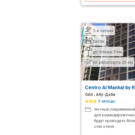
3-я линия
песок
до пляжа 3 км
от аэропорта 20 км
Centro Al Manhal by 
ОАЭ , Абу-Даби
3 звезды
Уютный современный 
для командировочных
будут проводить бол
стен отеля.