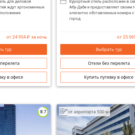
ель для деловой
Курортный отель расположен в са
стей ждут эргономичные
Абу-Даби и предоставляет своим 
сположение.
элегантно обставленные номера с
город.
от 24 954
₽ за ночь
от 25 06
ь тур
Выбрать тур
 перелета
Отели без перелета
вку в офисе
Купить путевку в офисе
от аэропорта 500 м
8.7