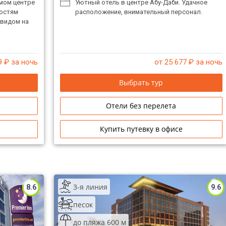
мом центре
Уютный отель в центре Абу-Даби. Удачное
гостям
расположение, внимательный персонал.
 видом на
9
₽ за ночь
от 25 677
₽ за ночь
Выбрать тур
Отели без перелета
Купить путевку в офисе
3-я линия
8.6
9.6
песок
до пляжа 600 м