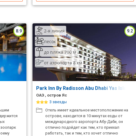
2-я линия
8.9
9.2
песок
до пляжа 700 м
от аэропорта 8 км
Park Inn By Radisson Abu Dhabi Yas Island
ОАЭ , остров Яс
3 звезды
льшим
Отель имеет идеальное местоположение на
одержится
острове, находится в 10 минутах езды от
ных
международного аэропорта Абу-Даби, он
и зоопарк
отлично подойдет как тем, кто приехал
воему
работать, так и тем, кто хочет отлично