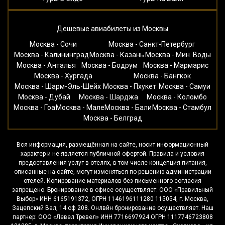
Дешевые авиабилеты из Москвы
Москва - Сочи
Москва - Санкт-Петербург
Москва - Калининград
Москва - Казань
Москва - Мин. Воды
Москва - Анталья
Москва - Бодрум
Москва - Мармарис
Москва - Хургада
Москва - Бангкок
Москва - Шарм-Эль-Шейх
Москва - Пхукет
Москва - Самуи
Москва - Дубай
Москва - Шарджа
Москва - Коломбо
Москва - Гоа
Москва - Мале
Москва - Бали
Москва - Стамбул
Москва - Белград
Вся информация, размещённая на сайте, носит информационный
характер и не является публичной офертой. Правила и условия
предоставления услуг в отелях, в том числе концепция питания,
описанные на сайте, могут изменяться по решению администрации
отелей. Копирование материалов без письменного согласия
запрещено. Бронирование в офисе осуществляет: ООО «Правильный
Выбор» ИНН 6165191372, ОГРН 1146196111280 115054, г. Москва,
Зацепский Вал, 14 оф 208. Онлвйн бронирование осуществляет. Наш
партнер: ООО «Левел Тревел» ИНН 7716697924 ОГРН 1117746723808