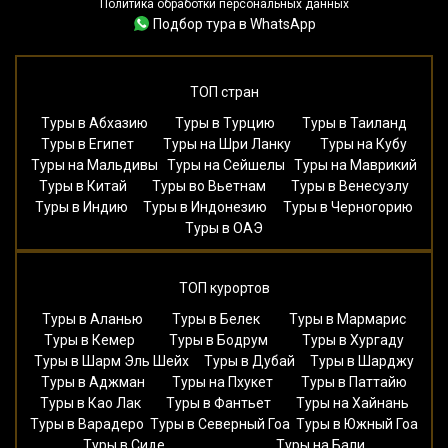
Политика обработки персональных данных
Подбор тура в WhatsApp
ТОП стран
Туры в Абхазию
Туры в Турцию
Туры в Таиланд
Туры в Египет
Туры на Шри Ланку
Туры на Кубу
Туры на Мальдивы
Туры на Сейшелы
Туры на Маврикий
Туры в Китай
Туры во Вьетнам
Туры в Венесуэлу
Туры в Индию
Туры в Индонезию
Туры в Черногорию
Туры в ОАЭ
ТОП курортов
Туры в Аланью
Туры в Белек
Туры в Мармарис
Туры в Кемер
Туры в Бодрум
Туры в Хургаду
Туры в Шарм Эль Шейх
Туры в Дубай
Туры в Шарджу
Туры в Аджман
Туры на Пхукет
Туры в Паттайю
Туры в Као Лак
Туры в Фантьет
Туры на Хайнань
Туры в Варадеро
Туры в Северный Гоа
Туры в Южный Гоа
Туры в Сиде
Туры на Бали