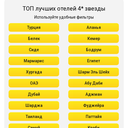
ТОП лучших отелей 4* звезды
Используйте удобные фильтры
Турция
Аланья
Белек
Кемер
Сиде
Бодрум
Мармарис
Египет
Хургада
Шарм Эль Шейх
ОАЭ
Абу Даби
Дубай
Аджман
Шарджа
Фуджейра
Таиланд
Паттайя
Самуй
Краби