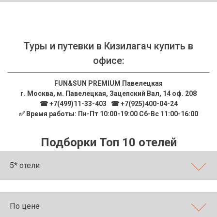
ТОП 10 лучших отелей 5*
ТОП 10 недорогих отелей
Туры и путевки в Кизилагач купить в
5*
офисе:
Лучшие отели 4* звезды
FUN&SUN PREMIUM Павелецкая
Недорогие отели 4*
г. Москва, м. Павелецкая, Зацепский Вал, 14 оф. 208
звезды
☎ +7(499)11-33-403
|
☎ +7(925)400-04-24
✅ Время работы: Пн-Пт 10:00-19:00 Сб-Вс 11:00-16:00
Лучшие отели 3* звезды
Подборки Топ 10 отелей
Недорогие отели 3*
звезды
5* отели
Сетевые отели Турции
Сетевые отели Египта
По цене
Сетевые отели ОАЭ