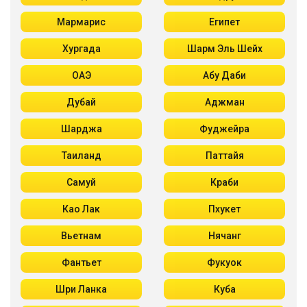
Мармарис
Египет
Хургада
Шарм Эль Шейх
ОАЭ
Абу Даби
Дубай
Аджман
Шарджа
Фуджейра
Таиланд
Паттайя
Самуй
Краби
Као Лак
Пхукет
Вьетнам
Нячанг
Фантьет
Фукуок
Шри Ланка
Куба