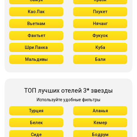
Као Лак
Пхукет
Вьетнам
Нячанг
Фантьет
Фукуок
Шри Ланка
Куба
Мальдивы
Бали
ТОП лучших отелей 3* звезды
Используйте удобные фильтры
Турция
Аланья
Белек
Кемер
Сиде
Бодрум