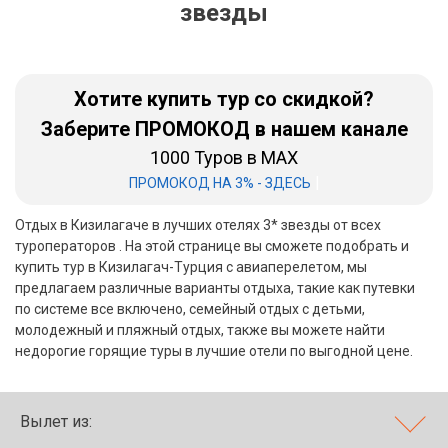
звезды
Бали
Вьетнам
Хотите купить тур со скидкой?
Хайнань
Заберите ПРОМОКОД в нашем канале
1000 Туров в MAX
Северный Гоа
|
ПРОМОКОД НА 3% - ЗДЕСЬ
Южный Гоа
Отдых в Кизилагаче в лучших отелях 3* звезды от всех
Занзибар
туроператоров . На этой странице вы сможете подобрать и
купить тур в Кизилагач-Турция с авиаперелетом, мы
Абхазия
предлагаем различные варианты отдыха, такие как путевки
по системе все включено, семейный отдых с детьми,
Большой Сочи
молодежный и пляжный отдых, также вы можете найти
недорогие горящие туры в лучшие отели по выгодной цене.
Кав Мин Воды
Экскурсионные туры
Вылет из:
VIP отели 5 звезд