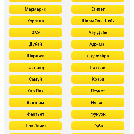
Мармарис
Египет
Хургада
Шарм Эль Шейх
ОАЭ
Абу Даби
Дубай
Аджман
Шарджа
Фуджейра
Таиланд
Паттайя
Самуй
Краби
Као Лак
Пхукет
Вьетнам
Нячанг
Фантьет
Фукуок
Шри Ланка
Куба