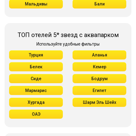
Мальдивы
Бали
ТОП отелей 5* звезд с аквапарком
Используйте удобные фильтры
Турция
Аланья
Белек
Кемер
Сиде
Бодрум
Мармарис
Египет
Хургада
Шарм Эль Шейх
ОАЭ