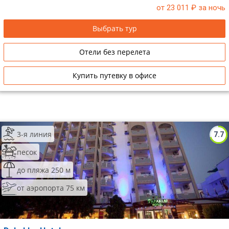
от 23 011
₽ за ночь
Сетевые отели Таиланда
Выбрать тур
Сетевые отели Шри Ланки
Отели без перелета
Сетевые отели Вьетнама
Купить путевку в офисе
Сетевые отели Мальдив
Сетевые отели Бали
3-я линия
7.7
Сетевые отели Сейшел
песок
Сетевые отели Маврикия
до пляжа 250 м
от аэропорта 75 км