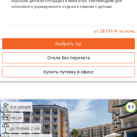
хорошая детская площадка и мини-клуб. Рекомендуем для
спокойного размеренного отдыха и семьям с детьми.
от 28 516
₽ за ночь
Выбрать тур
Отели без перелета
Купить путевку в офисе
3-я линия
9.3
песок
до пляжа 2 км