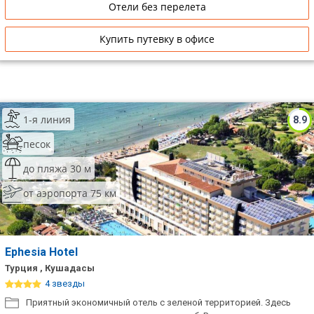
Отели без перелета
Купить путевку в офисе
1-я линия
8.9
песок
до пляжа 30 м
от аэропорта 75 км
Ephesia Hotel
Турция , Кушадасы
4 звезды
Приятный экономичный отель с зеленой территорией. Здесь