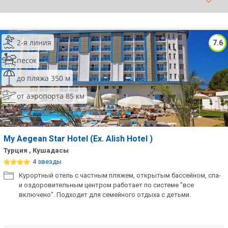
ТОП 10 лучших отелей 5*
2-я линия
7.6
ТОП 10 недорогих отелей
5*
песок
Лучшие отели 4* звезды
до пляжа 350 м
от аэропорта 85 км
Недорогие отели 4*
звезды
Лучшие отели 3* звезды
My Aegean Star Hotel (Ex. Alish Hotel )
Недорогие отели 3*
Турция , Кушадасы
звезды
4 звезды
Курортный отель с частным пляжем, открытым бассейном, спа-
Сетевые отели Турции
и оздоровительным центром работает по системе "все
включено". Подходит для семейного отдыха с детьми.
Сетевые отели Египта
Сетевые отели ОАЭ