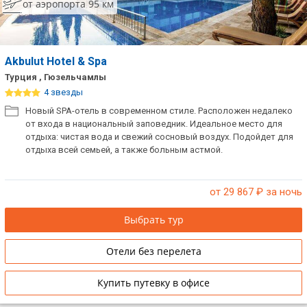
от аэропорта 95 км
Akbulut Hotel & Spa
Турция , Гюзельчамлы
4 звезды
Новый SPA-отель в современном стиле. Расположен недалеко
от входа в национальный заповедник. Идеальное место для
отдыха: чистая вода и свежий сосновый воздух. Подойдет для
отдыха всей семьей, а также больным астмой.
от 29 867
₽ за ночь
Выбрать тур
Отели без перелета
Купить путевку в офисе