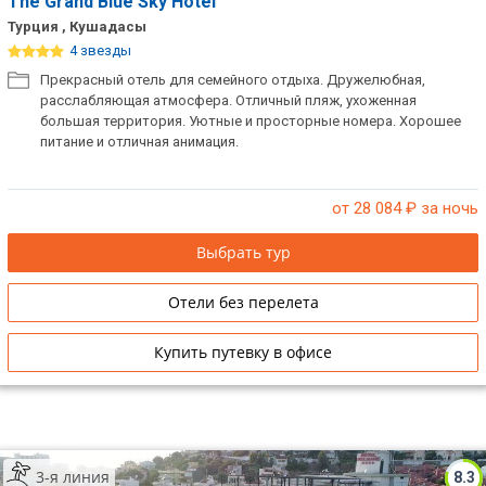
The Grand Blue Sky Hotel
Турция , Кушадасы
4 звезды
Прекрасный отель для семейного отдыха. Дружелюбная,
расслабляющая атмосфера. Отличный пляж, ухоженная
большая территория. Уютные и просторные номера. Хорошее
питание и отличная анимация.
от 28 084
₽ за ночь
Выбрать тур
Отели без перелета
Купить путевку в офисе
3-я линия
8.3