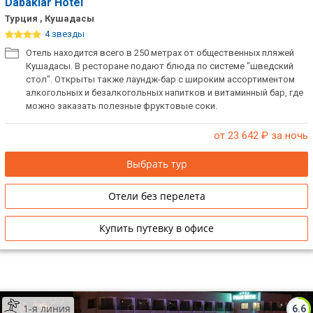
Dabaklar Hotel
Турция , Кушадасы
4 звезды
Отель находится всего в 250 метрах от общественных пляжей
Кушадасы. В ресторане подают блюда по системе "шведский
стол". Открыты также лаундж-бар с широким ассортиментом
алкогольных и безалкогольных напитков и витаминный бар, где
можно заказать полезные фруктовые соки.
от 23 642
₽ за ночь
Выбрать тур
Отели без перелета
Купить путевку в офисе
1-я линия
6.6