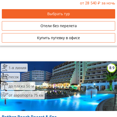
от 28 540
₽ за ночь
Выбрать тур
Отели без перелета
Купить путевку в офисе
1-я линия
8.9
песок
до пляжа 50 м
от аэропорта 75 км