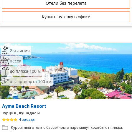
Отели без перелета
Купить путевку в офисе
2-я линия
песок
до пляжа 100 м
от аэропорта 100 км
Ayma Beach Resort
Турция , Кушадасы
4 звезды
Курортный отель с бассейном в паре минут ходьбы от пляжа.