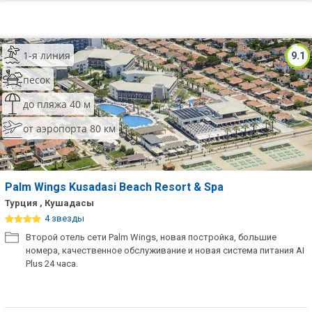
1-я линия
9.1
песок
до пляжа 40 м
от аэропорта 80 км
Palm Wings Kusadasi Beach Resort & Spa
Турция , Кушадасы
4 звезды
Второй отель сети Palm Wings, новая постройка, большие
номера, качественное обслуживание и новая система питания AI
Plus 24 часа.