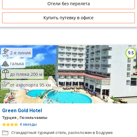
Отели без перелета
Купить путевку в офисе
2-я линия
9.5
галька
до пляжа 200 м
от аэропорта 95 км
Green Gold Hotel
Турция , Гюзельчамлы
4 звезды
Стандартный турецкий отель, расположен в Бодруме.