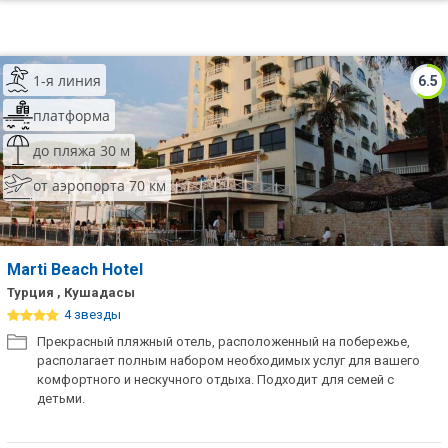
1-я линия
6.5
платформа
до пляжа 30 м
от аэропорта 70 км
Marti Beach Hotel
Турция , Кушадасы
4 звезды
Прекрасный пляжный отель, расположенный на побережье,
располагает полным набором необходимых услуг для вашего
комфортного и нескучного отдыха. Подходит для семей с
детьми.