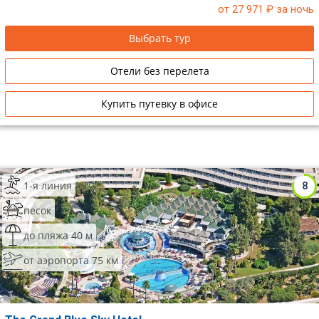
от 27 971
₽ за ночь
Выбрать тур
Отели без перелета
Купить путевку в офисе
1-я линия
8
песок
до пляжа 40 м
от аэропорта 75 км