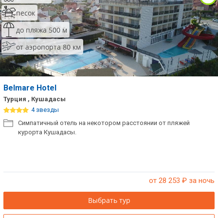
песок
до пляжа 500 м
от аэропорта 80 км
Belmare Hotel
Турция , Кушадасы
4 звезды
Симпатичный отель на некотором расстоянии от пляжей
курорта Кушадасы.
от 28 253
₽ за ночь
Выбрать тур