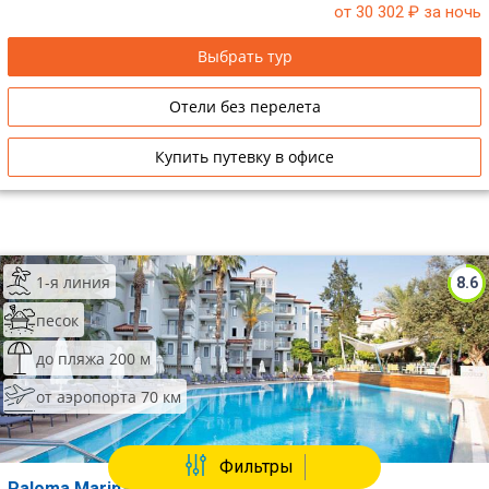
от 30 302
₽ за ночь
Выбрать тур
Отели без перелета
Купить путевку в офисе
1-я линия
8.6
песок
до пляжа 200 м
от аэропорта 70 км
Фильтры
Paloma Marina Suites (Adults Only 16+)