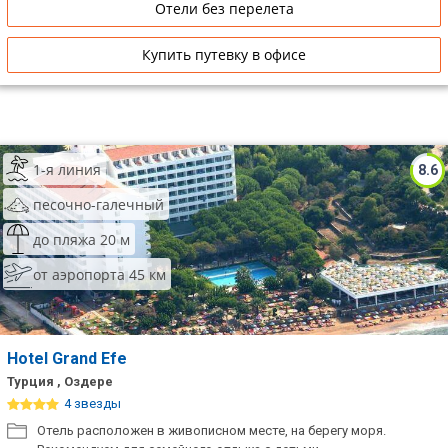
Отели без перелета
Купить путевку в офисе
1-я линия
8.6
песочно-галечный
до пляжа 20 м
от аэропорта 45 км
Hotel Grand Efe
Турция , Оздере
4 звезды
Отель расположен в живописном месте, на берегу моря.