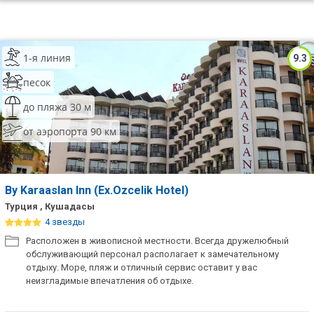
1-я линия
9.3
песок
до пляжа 30 м
от аэропорта 90 км
By Karaaslan Inn (Ex.Ozcelik Hotel)
Турция , Кушадасы
4 звезды
Расположен в живописной местности. Всегда дружелюбный
обслуживающий персонал располагает к замечательному
отдыху. Море, пляж и отличный сервис оставит у вас
неизгладимые впечатления об отдыхе.