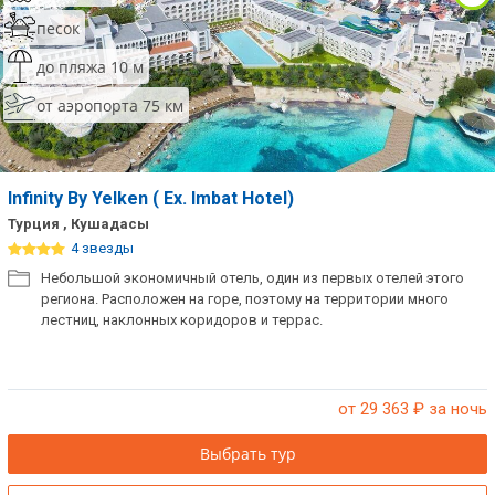
песок
до пляжа 10 м
от аэропорта 75 км
Infinity By Yelken ( Ex. Imbat Hotel)
Турция , Кушадасы
4 звезды
Небольшой экономичный отель, один из первых отелей этого
региона. Расположен на горе, поэтому на территории много
лестниц, наклонных коридоров и террас.
от 29 363
₽ за ночь
Выбрать тур