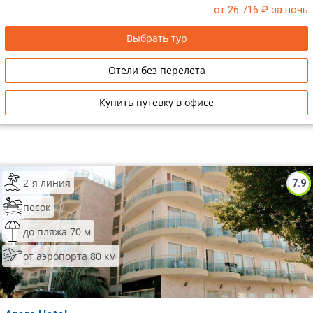
от 26 716
₽ за ночь
Выбрать тур
Отели без перелета
Купить путевку в офисе
2-я линия
7.9
песок
до пляжа 70 м
от аэропорта 80 км