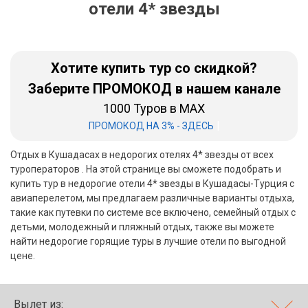
отели 4* звезды
Бали
Вьетнам
Хотите купить тур со скидкой?
Хайнань
Заберите ПРОМОКОД в нашем канале
1000 Туров в MAX
Северный Гоа
|
ПРОМОКОД НА 3% - ЗДЕСЬ
Южный Гоа
Отдых в Кушадасах в недорогих отелях 4* звезды от всех
Занзибар
туроператоров . На этой странице вы сможете подобрать и
купить тур в недорогие отели 4* звезды в Кушадасы-Турция с
Абхазия
авиаперелетом, мы предлагаем различные варианты отдыха,
такие как путевки по системе все включено, семейный отдых с
Большой Сочи
детьми, молодежный и пляжный отдых, также вы можете
найти недорогие горящие туры в лучшие отели по выгодной
Кав Мин Воды
цене.
Экскурсионные туры
VIP отели 5 звезд
Вылет из: