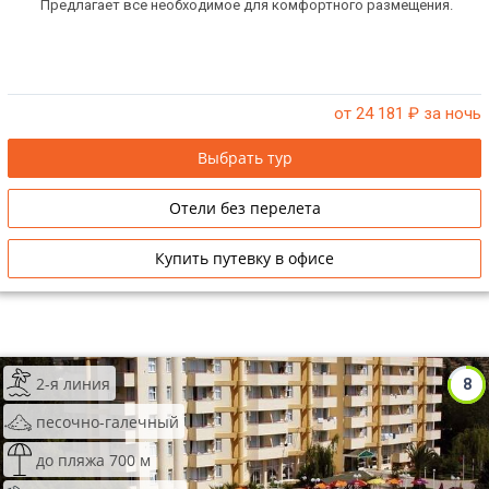
Предлагает все необходимое для комфортного размещения.
от 24 181
₽ за ночь
Выбрать тур
Отели без перелета
Купить путевку в офисе
2-я линия
8
песочно-галечный
до пляжа 700 м