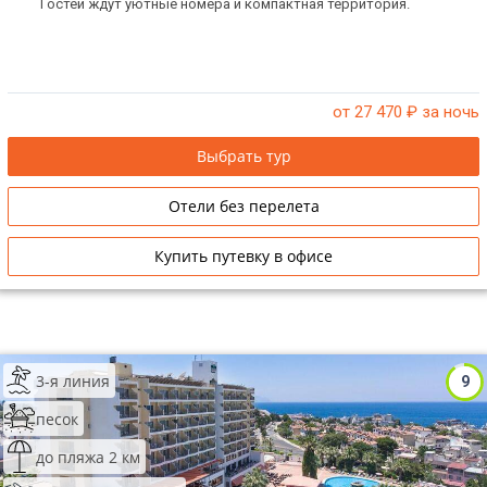
Гостей ждут уютные номера и компактная территория.
от 27 470
₽ за ночь
Выбрать тур
Отели без перелета
Купить путевку в офисе
3-я линия
9
песок
до пляжа 2 км