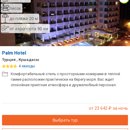
песок
до пляжа 20 м
от аэропорта 90 км
Palm Hotel
Турция , Кушадасы
4 звезды
Комфортабельный отель с просторными номерами в теплой
гамме расположен практически на берегу моря. Вас ждет
спокойная приятная атмосфера и дружелюбный персонал.
от 23 642
₽ за ночь
Выбрать тур