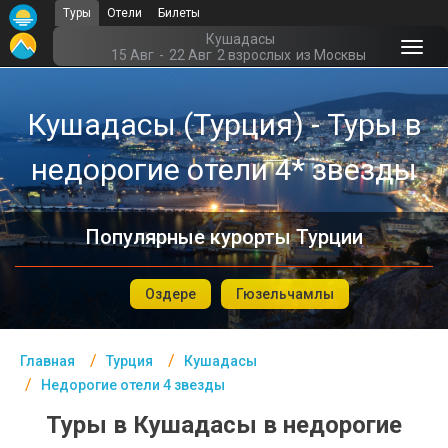
Туры
Отели
Билеты
Главная
Кушадасы
15 Авг
-
22 Авг
2 взрослых
из Москвы
Турция- Курорты
Кушадасы (Турция) - Туры в
Офис г. Москва
недорогие отели 4* звезды
Помощь
Подборки отелей
Популярные курорты Турции
Турция
Таиланд
Оздере
Гюзельчамлы
ОАЭ
Главная
Турция
Кушадасы
Египет
Недорогие отели 4 звезды
Куба
Туры в Кушадасы в недорогие
Шри Ланка