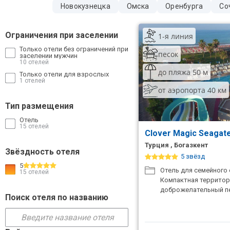
Новокузнецка
Омска
Оренбурга
Со
ТОП 10 лучших отелей 5*
Ограничения при заселении
1-я линия
ТОП 10 недорогих отелей
Только отели без ограничений при
песок
5*
заселении мужчин
10 отелей
до пляжа 50 м
Только отели для взрослых
Лучшие отели 4* звезды
1 отелей
от аэропорта 40 км
Недорогие отели 4*
Тип размещения
звезды
Отель
15 отелей
Лучшие отели 3* звезды
Clover Magic Seagate
Турция , Богазкент
Недорогие отели 3*
Звёздность отеля
5 звёзд
звезды
5
Отель для семейного 
15 отелей
Сетевые отели Турции
Компактная территор
доброжелательный п
Поиск отеля по названию
Сетевые отели Египта
Сетевые отели ОАЭ