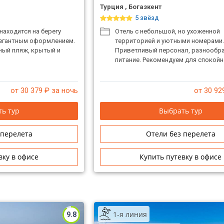
Турция , Богазкент
5 звёзд
находится на берегу
Отель с небольшой, но ухоженной
легантным оформлением.
территорией и уютными номерами
тный пляж, крытый и
Приветливый персонал, разнообр
питание. Рекомендуем для спокойн
от 30 379
₽ за ночь
от 30 92
ь тур
Выбрать тур
 перелета
Отели без перелета
вку в офисе
Купить путевку в офисе
1-я линия
9.8