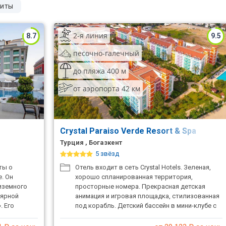
иты
2-я линия
8.7
9.5
песочно-галечный
до пляжа 400 м
от аэропорта 42 км
Crystal Paraiso Verde Resort & Spa
Турция , Богазкент
5 звёзд
ты о
Отель входит в сеть Crystal Hotels. Зеленая,
. Он
хорошо спланированная территория,
иземного
просторные номера. Прекрасная детская
лярной
анимация и игровая площадка, стилизованная
. Его
под корабль. Детский бассейн в мини-клубе с
 зелени, а
солнцезащитным навесом. До пляжа 8–10
тью и
минут пешком, нужно обойти небольшое