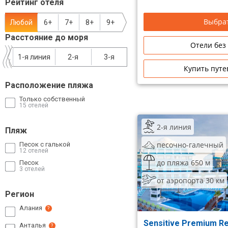
Рейтинг отеля
Сетевые отели Таиланда
Выбрат
Любой
6+
7+
8+
9+
Расстояние до моря
Сетевые отели Шри Ланки
Отели без
1-я линия
2-я
3-я
Купить путе
Сетевые отели Вьетнама
Расположение пляжа
Только собственный
Сетевые отели Мальдив
15 отелей
Сетевые отели Бали
2-я линия
Пляж
Сетевые отели Сейшел
песочно-галечный
Песок с галькой
12 отелей
до пляжа 650 м
Песок
Сетевые отели Маврикия
3 отелей
от аэропорта 30 км
Регион
Алания
?
Sensitive Premium R
Анталья
?