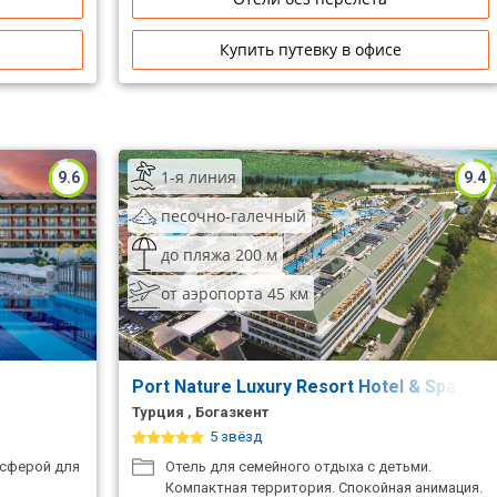
Купить путевку в офисе
1-я линия
9.6
9.4
песочно-галечный
до пляжа 200 м
от аэропорта 45 км
Port Nature Luxury Resort Hotel & Spa
Турция , Богазкент
5 звёзд
осферой для
Отель для семейного отдыха с детьми.
Компактная территория. Спокойная анимация.