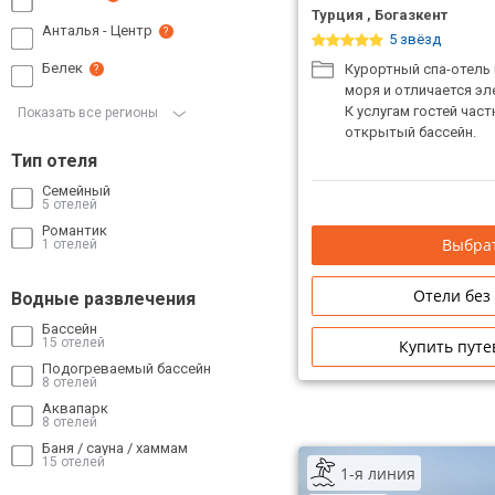
Турция , Богазкент
Анталья - Центр
?
5 звёзд
Белек
Курортный спа-отель 
?
моря и отличается э
К услугам гостей час
Показать все регионы
открытый бассейн.
Тип отеля
Семейный
5 отелей
Романтик
Выбрат
1 отелей
Отели без
Водные развлечения
Бассейн
15 отелей
Купить путе
Подогреваемый бассейн
8 отелей
Аквапарк
8 отелей
Баня / сауна / хаммам
15 отелей
1-я линия