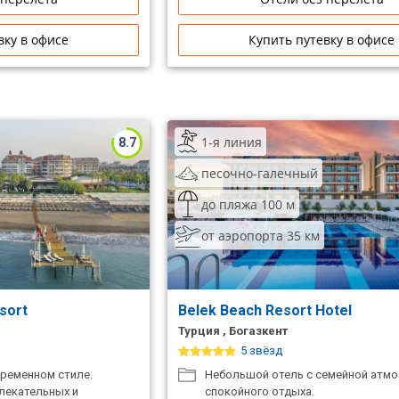
вку в офисе
Купить путевку в офисе
1-я линия
8.7
песочно-галечный
до пляжа 100 м
от аэропорта 35 км
sort
Belek Beach Resort Hotel
Турция , Богазкент
5 звёзд
временном стиле.
Небольшой отель с семейной атм
лекательных и
спокойного отдыха.