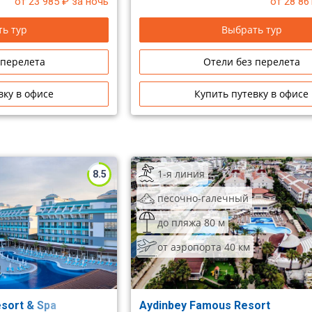
от 23 985
₽ за ночь
от 28 86
удобством. В отеле нет ограничени
размещение одиноких мужчин в од
ь тур
Выбрать тур
 перелета
Отели без перелета
вку в офисе
Купить путевку в офисе
1-я линия
8.5
песочно-галечный
до пляжа 80 м
от аэропорта 40 км
esort & Spa
Aydinbey Famous Resort