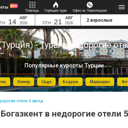
new
леты
Помощь
Горящие туры
Офис м. Павелецкая
АВГ
АВГ
14
21
ТН
ПТН
2026
2026
(Турция) - Туры в недорогие оте
Популярные курорты Турции
лек
Кемер
Сиде
Бодрум
Мармарис
Фе
дорогие отели 5 звезд
 Богазкент в недорогие отели 5