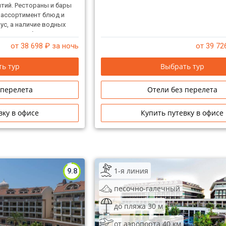
тий. Рестораны и бары
ассортимент блюд и
ус, а наличие водных
етских клубов,
ся семьям с детьми.
от 38 698
₽ за ночь
от 39 72
ейного отдыха.
ь тур
Выбрать тур
 перелета
Отели без перелета
вку в офисе
Купить путевку в офисе
1-я линия
9.8
песочно-галечный
до пляжа 30 м
от аэропорта 40 км