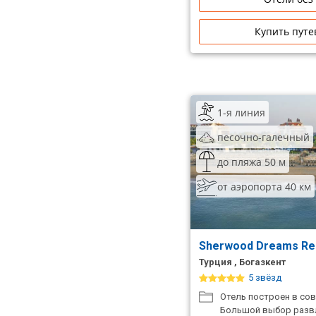
Купить путе
1-я линия
песочно-галечный
до пляжа 50 м
от аэропорта 40 км
Sherwood Dreams Re
Турция , Богазкент
5 звёзд
Отель построен в со
Большой выбор разв