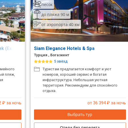
песок
до пляжа 90 м
от аэропорта 40 км
ek (Ex.Maxholiday Hotels Belek,Vera Mare Resort)
Siam Elegance Hotels & Spa
Турция , Богазкент
5 звёзд
емейного
Туристам предлагается комфорт и уют
ый пляж,
номеров, хороший сервис и богатая
ая
инфраструктура. Небольшая уютная
территория. Рекомендуем для спокойного
отдыха.
2
₽ за ночь
от 36 394
₽ за ночь
Выбрать тур
Отели без перелета