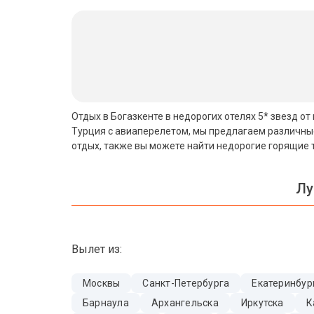
Бали
Вьетнам
Хайнань
Северный Гоа
Отдых в Богазкенте в недорогих отелях 5* звезд от
Турция с авиаперелетом, мы предлагаем различные
Южный Гоа
отдых, также вы можете найти недорогие горящие т
Занзибар
Лу
Абхазия
Большой Сочи
Вылет из:
Кав Мин Воды
Экскурсионные туры
Москвы
Санкт-Петербурга
Екатеринбур
Барнаула
Архангельска
Иркутска
К
VIP отели 5 звезд