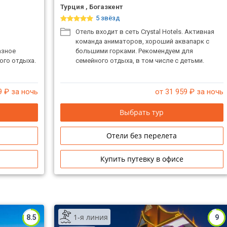
Турция , Богазкент
5 звёзд
Отель входит в сеть Crystal Hotels. Активная
.
команда аниматоров, хороший аквапарк с
азное
большими горками. Рекомендуем для
ого отдыха.
семейного отдыха, в том числе с детьми.
9
₽ за ночь
от 31 959
₽ за ночь
Выбрать тур
Отели без перелета
Купить путевку в офисе
1-я линия
8.5
9