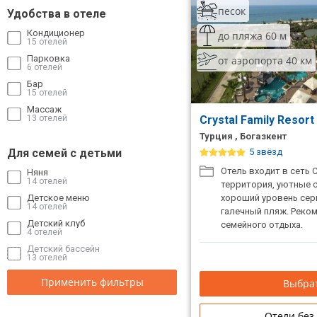
песок
Удобства в отеле
Кондиционер
до пляжа 60 м
15 отелей
Парковка
от аэропорта 40 км
6 отелей
Бар
15 отелей
Массаж
13 отелей
Crystal Family Resort
Турция , Богазкент
Для семей с детьми
5 звёзд
Отель входит в сеть C
Няня
14 отелей
территория, уютные 
Детское меню
хороший уровень сер
14 отелей
галечный пляж. Реко
Детский клуб
семейного отдыха.
4 отелей
Детский бассейн
13 отелей
Применить фильтры
Выбрат
Отели без