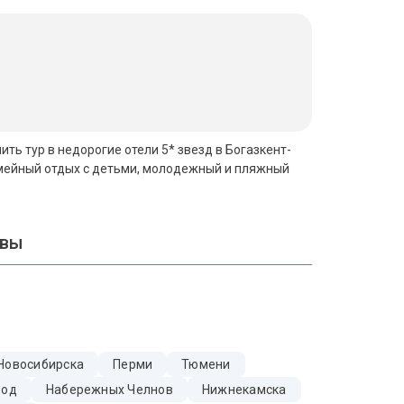
ить тур в недорогие отели 5* звезд в Богазкент-
семейный отдых с детьми, молодежный и пляжный
квы
Новосибирска
Перми
Тюмени
Вод
Набережных Челнов
Нижнекамска