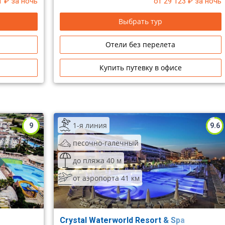
1
₽ за ночь
от 29 123
₽ за ночь
й на
озеро. Хороший выбор в своей категории.
ном номере.
Рекомендуем для спокойного семейного
Выбрать тур
отдыха.
Отели без перелета
Купить путевку в офисе
1-я линия
9
9.6
песочно-галечный
до пляжа 40 м
от аэропорта 41 км
Crystal Waterworld Resort & Spa