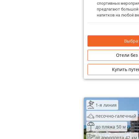
спортивных мероприя
предлагают большой 
напитков на любой вк
горок, луна-парка и д
несомненно, понравит
Рекомендуем для сем
Выбрат
Отели без
Купить путе
1-я линия
песочно-галечный
до пляжа 50 м
от аэропорта 42 км