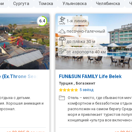
чи
Сургута
Томска
Ульяновска
Челябинска
Ч
1-я линия
6.4
песочно-галечный
до пляжа 30 м
от аэропорта 40 км
 (Ex.Throne Seagate Belek Hotel)
FUN&SUN FAMILY Life Belek
Турция , Богазкент
5 звёзд
отдыха с детьми.
Отель – место, где сбываются меч
ия. Хорошая анимация и
комфортном и беззаботном отдыхе
ерсонал.
расположен на самом берегу Сред
моря и привлекает туристов попу
концепцией «ультра все включено»
территория утопает в тропической
интерьеры поражают изысканнос