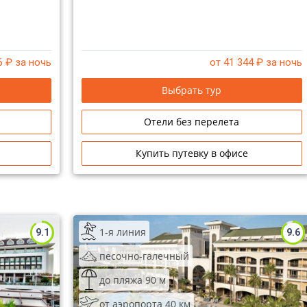
6
₽ за ночь
от 41 344
₽ за ночь
Выбрать тур
Отели без перелета
Купить путевку в офисе
1-я линия
9.1
9.6
песочно-галечный
до пляжа 90 м
от аэропорта 40 км