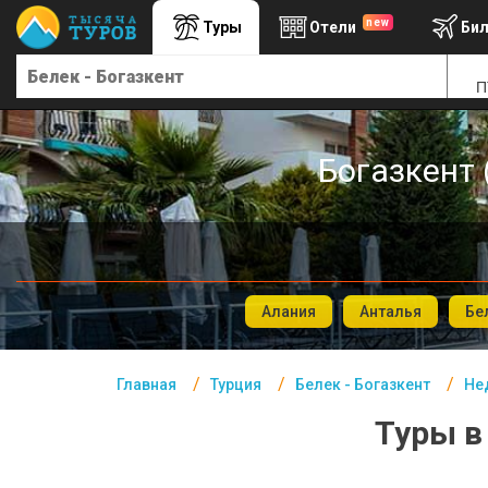
new
Туры
Отели
Би
Главная
П
Турция- Курорты
Офис г. Москва
Богазкент 
Помощь
Подборки отелей
Турция
Таиланд
Алания
Анталья
Бе
ОАЭ
Главная
Турция
Белек - Богазкент
Не
Египет
Туры в
Куба
Шри Ланка