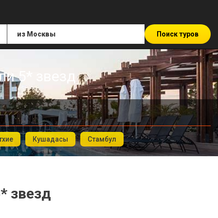
Поиск туров
ли 5* звезд
тхие
Кушадасы
Стамбул
* звезд