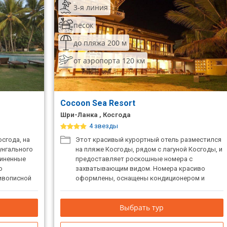
3-я линия
песок
до пляжа 200 м
от аэропорта 120 км
Cocoon Sea Resort
Шри-Ланка , Косгода
4 звезды
сгода, на
Этот красивый курортный отель разместился
унгального
на пляже Косгоды, рядом с лагуной Косгоды, и
диненные
предоставляет роскошные номера с
о
захватывающим видом. Номера красиво
живописной
оформлены, оснащены кондиционером и
в него
телевизором.
женные
Выбрать тур
красивый