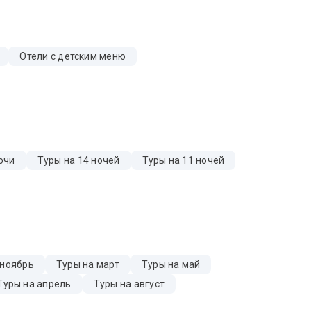
Отели с детским меню
очи
Туры на 14 ночей
Туры на 11 ночей
 ноябрь
Туры на март
Туры на май
Туры на апрель
Туры на август