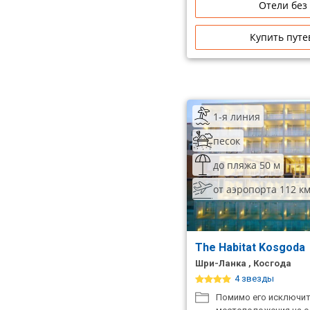
Отели без
Сетевые отели Таиланда
Купить путе
Сетевые отели Шри Ланки
Сетевые отели Вьетнама
1-я линия
Сетевые отели Мальдив
песок
до пляжа 50 м
Сетевые отели Бали
от аэропорта 112 к
Сетевые отели Сейшел
Сетевые отели Маврикия
The Habitat Kosgoda
Шри-Ланка , Косгода
4 звезды
Помимо его исключит