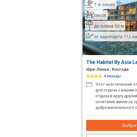
1-я линия
ТОП 10 лучших отелей 5*
песок
до пляжа 50 м
ТОП 10 недорогих отелей
5*
от аэропорта 112 к
Лучшие отели 4* звезды
Недорогие отели 4*
The Habitat By Asia L
звезды
Шри-Ланка , Косгода
Лучшие отели 3* звезды
4 звезды
Этот экзотический о
Недорогие отели 3*
для отдыха с вашим 
звезды
отдыха в кругу друзе
сочетание жизни на 
Сетевые отели Турции
доброжелательного 
Сетевые отели Египта
Выбрат
Сетевые отели ОАЭ