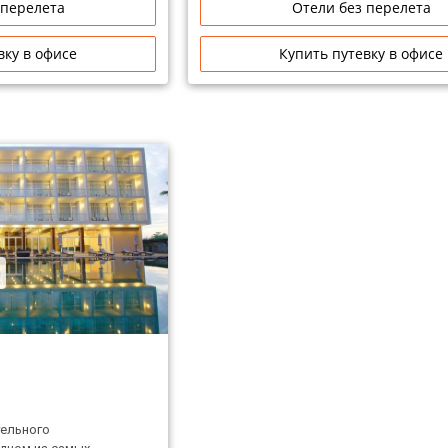
 перелета
Отели без перелета
вку в офисе
Купить путевку в офисе
м
ельного