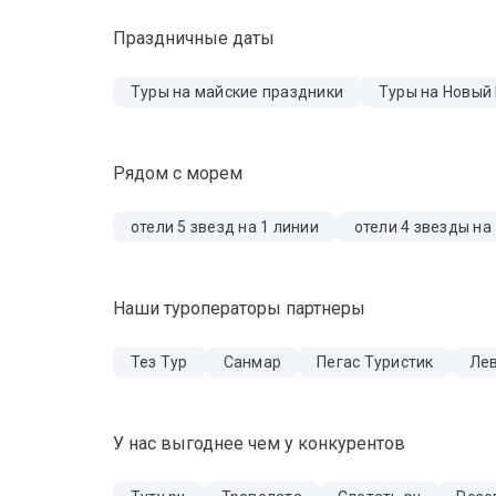
Праздничные даты
Туры на майские праздники
Туры на Новый
Рядом с морем
отели 5 звезд на 1 линии
отели 4 звезды на
Наши туроператоры партнеры
Тез Тур
Санмар
Пегас Туристик
Лев
У нас выгоднее чем у конкурентов