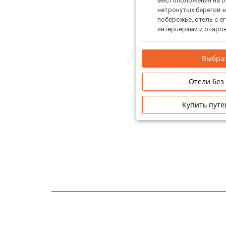
местоположения на о
нетронутых берегов 
побережье, отель с 
интерьерами и очаро
предлагает превосхо
полного расслаблени
Выбрат
отель идеально подх
партнером или для от
семьи и предлагает с
Отели без
тропическом острове
обслуживания.
Купить путе