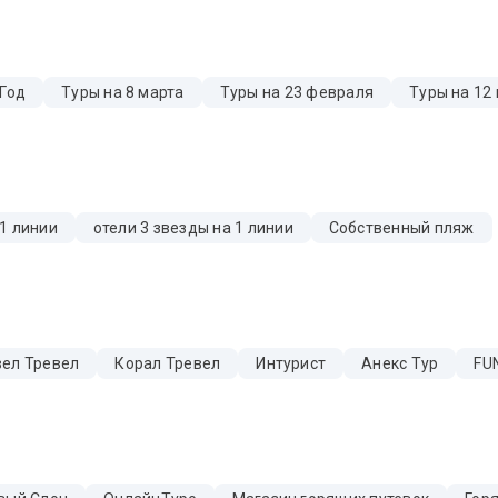
 Год
Туры на 8 марта
Туры на 23 февраля
Туры на 12
 1 линии
отели 3 звезды на 1 линии
Собственный пляж
ел Тревел
Корал Тревел
Интурист
Анекс Тур
FUN