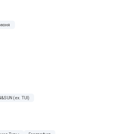
 июня
&SUN (ex. TUI)