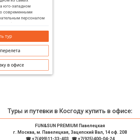
дном из самых
на юго-западном
его современными
вательным персоналом
дную формулу для
я. Этот экзотический
ь тур
одит для отдыха с вашим
дыха в кругу друзей или
очетание жизни на
 перелета
 и доброжелательного
вку в офисе
Туры и путевки в Косгоду купить в офисе:
FUN&SUN PREMIUM Павелецкая
г. Москва, м. Павелецкая, Зацепский Вал, 14 оф. 208
☎ +7(499)11-33-403
|
☎ +7(925)400-04-24