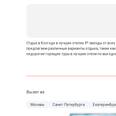
Бали
Вьетнам
Хайнань
Северный Гоа
Отдых в Косгоде в лучших отелях 4* звезды от все
предлагаем различные варианты отдыха, такие как
Южный Гоа
недорогие горящие туры в лучшие отели по выгодн
Занзибар
Абхазия
Большой Сочи
Вылет из:
Кав Мин Воды
Экскурсионные туры
Москвы
Санкт-Петербурга
Екатеринбур
VIP отели 5 звезд