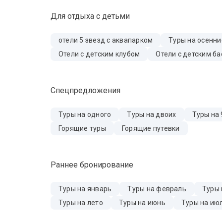
Для отдыха с детьми
отели 5 звезд с аквапарком
Туры на осенн
Отели с детским клубом
Отели с детским б
Спецпредложения
Туры на одного
Туры на двоих
Туры на 
Горящие туры
Горящие путевки
Раннее бронирование
Туры на январь
Туры на февраль
Туры 
Туры на лето
Туры на июнь
Туры на ию