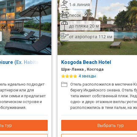
1-я линия
песок
до пляжа 20 м
м
от аэропорта 112 км
eisure (Ex. Habitat Kosgoda)
Kosgoda Beach Hotel
Шри-Ланка , Косгода
4 звезды
тель идеально подходит
Отель расположился в местечке Ко
партнером или для
берегу Индийского океана. Отель б
й или семьи и предлагает
типа имеет собственный пляж. Уе
тропическом острове и
одно- и двух- этажные виллы уютн
обслуживания.
расположились в тени пальм, на 
косе между океаном и впадающей 
рекой. На территории отеля – ухо
ь тур
Выбрать тур
лужайки с лежаками для отдыха, 
бассейн с прохладной водой.