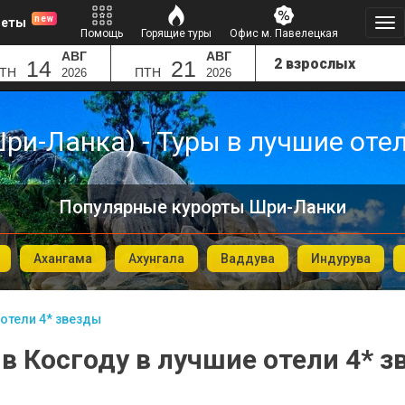
new
леты
Помощь
Горящие туры
Офис м. Павелецкая
АВГ
АВГ
14
21
ТН
ПТН
2026
2026
ри-Ланка) - Туры в лучшие оте
Популярные курорты Шри-Ланки
Ахангама
Ахунгала
Ваддува
Индурува
отели 4* звезды
в Косгоду в лучшие отели 4* 