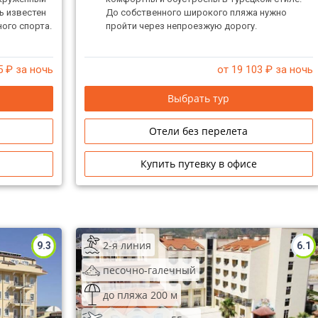
ь известен
До собственного широкого пляжа нужно
ного спорта.
пройти через непроезжую дорогу.
гам
5
₽ за ночь
от 19 103
₽ за ночь
Выбрать тур
Отели без перелета
Купить путевку в офисе
2-я линия
9.3
6.1
песочно-галечный
до пляжа 200 м