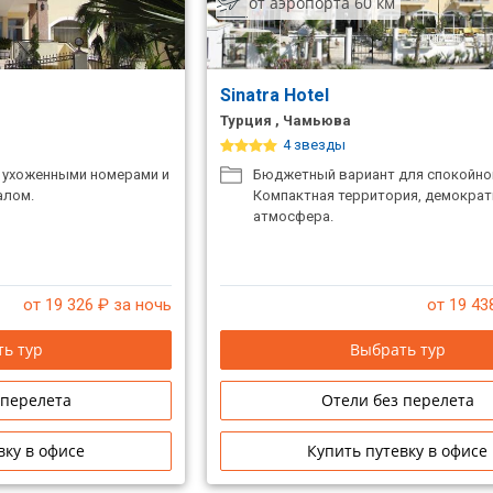
от аэропорта 60 км
Sinatra Hotel
Турция , Чамьюва
4 звезды
 ухоженными номерами и
Бюджетный вариант для спокойно
алом.
Компактная территория, демократ
атмосфера.
от 19 326
₽ за ночь
от 19 43
ь тур
Выбрать тур
 перелета
Отели без перелета
вку в офисе
Купить путевку в офисе