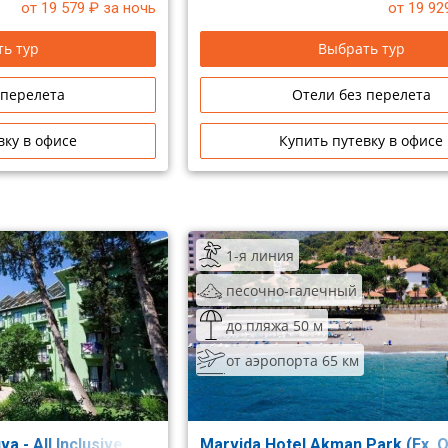
от 19 579
₽ за ночь
от 19 92
ь тур
Выбрать тур
 перелета
Отели без перелета
вку в офисе
Купить путевку в офисе
1-я линия
песочно-галечный
до пляжа 50 м
от аэропорта 65 км
a - All Inclusive
Marvida Hotel Akman Park (Ex. 