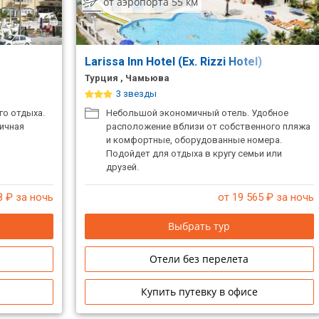
от аэропорта 55 км
Larissa Inn Hotel (Ex. Rizzi Hotel)
Турция , Чамьюва
3 звезды
го отдыха.
Небольшой экономичный отель. Удобное
ичная
расположение вблизи от собственного пляжа
и комфортные, оборудованные номера.
Подойдет для отдыха в кругу семьи или
друзей.
8
₽ за ночь
от 19 565
₽ за ночь
Выбрать тур
Отели без перелета
Купить путевку в офисе