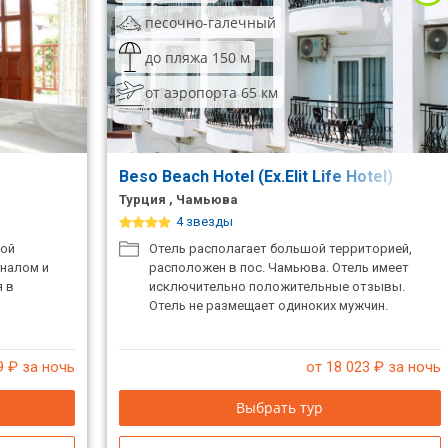
песочно-галечный
до пляжа 150 м
от аэропорта 65 км
Beso Beach Hotel (Ex.Elit Life Hotel)
Турция , Чамьюва
4 звезды
ной
Отель располагает большой территорией,
оналом и
расположен в пос. Чамьюва. Отель имеет
я в
исключительно положительные отзывы.
Отель не размещает одиноких мужчин.
9
₽ за ночь
от 18 023
₽ за ночь
Выбрать тур