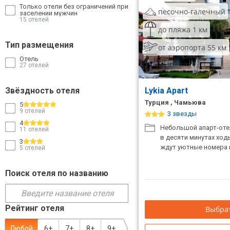
Только отели без ограничений при
песочно-галечный
заселении мужчин
ТОП 10 лучших отелей 5*
15 отелей
до пляжа 1 км
Тип размещения
ТОП 10 недорогих отелей
от аэропорта 55 км
5*
Отель
27 отелей
Лучшие отели 4* звезды
Звёздность отеля
Lykia Apart
Недорогие отели 4*
Турция , Чамьюва
5
звезды
9 отелей
3 звезды
4
Лучшие отели 3* звезды
Небольшой апарт-оте
11 отелей
в десяти минутах ход
3
ждут уютные номера и
Недорогие отели 3*
5 отелей
звезды
Поиск отеля по названию
Сетевые отели Турции
Сетевые отели Египта
Рейтинг отеля
Выбрат
Сетевые отели ОАЭ
Любой
6+
7+
8+
9+