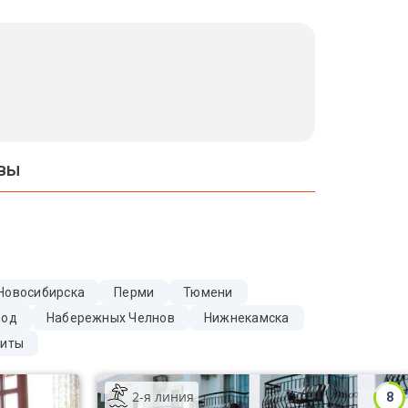
квы
Новосибирска
Перми
Тюмени
Вод
Набережных Челнов
Нижнекамска
иты
2-я линия
8