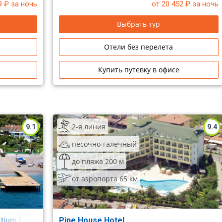
9
₽ за ночь
от 20 452
₽ за ночь
Выбрать тур
Отели без перелета
Купить путевку в офисе
2-я линия
9.1
9.4
песочно-галечный
до пляжа 200 м
от аэропорта 65 км
Otium Park Club Akman)
Pine House Hotel