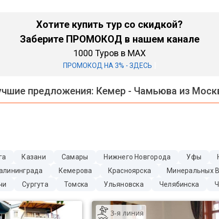
Хотите купить тур со скидкой?
Заберите ПРОМОКОД в нашем канале
1000 Туров в MAX
|
ПРОМОКОД НА 3% - ЗДЕСЬ
учшие предложения:
Кемер - Чамьюва из Мос
га
Казани
Самары
Нижнего Новгорода
Уфы
алининграда
Кемерова
Красноярска
Минеральных 
чи
Сургута
Томска
Ульяновска
Челябинска
Ч
3-я линия