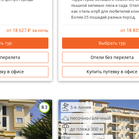
пышной зеленью леса и сада. Отел
как отель-клуб для любителей кон
Более 25 лошадей разных пород,
высококлассные тренеры – к услу
туристов.
от 18 627
₽ за ночь
от 18 83
ь тур
Выбрать тур
 перелета
Отели без перелета
вку в офисе
Купить путевку в офисе
3-я линия
8.3
песочно-галечный
до пляжа 300 м