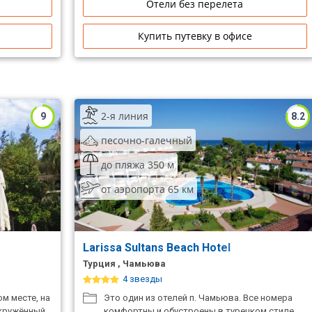
Отели без перелета
Купить путевку в офисе
2-я линия
9
8.2
песочно-галечный
до пляжа 350 м
от аэропорта 65 км
Larissa Sultans Beach Hotel
Турция , Чамьюва
4 звезды
м месте, на
Это один из отелей п. Чамьюва. Все номера
окружённый
комфортны и обустроены в турецком стиле.