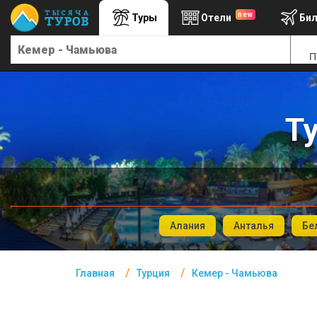
new
Туры
Отели
Би
Главная
П
Турция- Курорты
Офис г. Москва
Помощь
Т
Подборки отелей
Турция
Таиланд
Алания
Анталья
Бе
ОАЭ
Египет
Главная
Турция
Кемер - Чамьюва
Куба
Шри Ланка