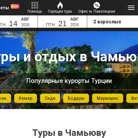
new
леты
Помощь
Горящие туры
Офис м. Павелецкая
АВГ
АВГ
14
21
ТН
ПТН
2026
2026
уры и отдых в Чамью
Популярные курорты Турции
лек
Кемер
Сиде
Бодрум
Мармарис
Фе
Туры в Чамьюву