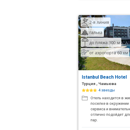
2-я линия
галька
до пляжа 300 м
от аэропорта 60 км
Istanbul Beach Hotel
Турция , Чамьюва
4 звезды
Отель находится в ж
поселке в окружении 
сервиса и вниматель
отлично подойдет дл
пар.