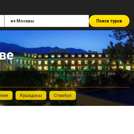
Поиск туров
ве
тхие
Кушадасы
Стамбул