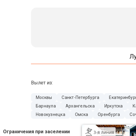
Бали
Вьетнам
Хайнань
Северный Гоа
Л
Южный Гоа
Занзибар
Вылет из:
Абхазия
Большой Сочи
Москвы
Санкт-Петербурга
Екатеринбур
Барнаула
Архангельска
Иркутска
К
Кав Мин Воды
Новокузнецка
Омска
Оренбурга
Со
Экскурсионные туры
Ограничения при заселении
3-я линия
VIP отели 5 звезд