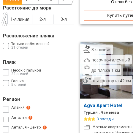
Отели без
Сетевые отели Таиланда
Расстояние до моря
Купить путе
1-я линия
2-я
3-я
Сетевые отели Шри Ланки
Расположение пляжа
Сетевые отели Вьетнама
Только собственный
21 отелей
3-я линия
песочно-галечный
Сетевые отели Мальдив
Пляж
до пляжа 1 км
Песок с галькой
Сетевые отели Бали
22 отелей
от аэропорта 42 км
Галька
Сетевые отели Сейшел
5 отелей
Сетевые отели Маврикия
Регион
Agva Apart Hotel
Алания
?
Турция , Чамьюва
Анталья
?
3 звезды
Уютные апартаменты
Анталья - Центр
?
находится в Чамьюве,