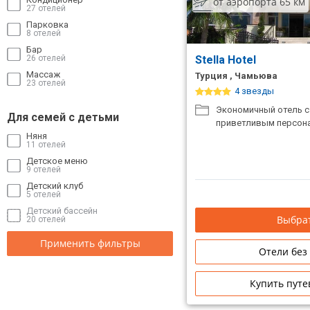
от аэропорта 65 км
27 отелей
Парковка
8 отелей
Бар
26 отелей
Stella Hotel
Массаж
Турция , Чамьюва
23 отелей
4 звезды
Экономичный отель с
Для семей с детьми
приветливым персон
Няня
11 отелей
Детское меню
9 отелей
Детский клуб
5 отелей
Детский бассейн
Выбрат
20 отелей
Применить фильтры
Отели без
Купить путе