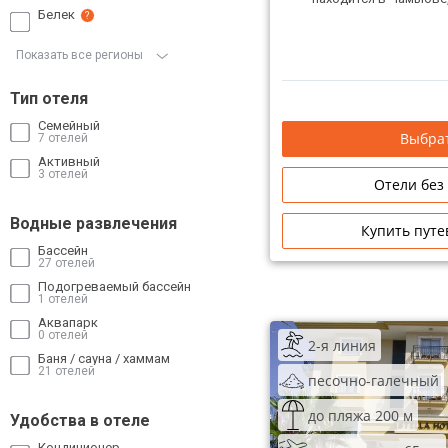
Белек
?
Показать все регионы
Тип отеля
Семейный
Выбрат
7 отелей
Активный
3 отелей
Отели без
Водные развлечения
Купить путе
Бассейн
27 отелей
Подогреваемый бассейн
1 отелей
Аквапарк
0 отелей
2-я линия
Баня / сауна / хаммам
21 отелей
песочно-галечный
до пляжа 200 м
Удобства в отеле
Кондиционер