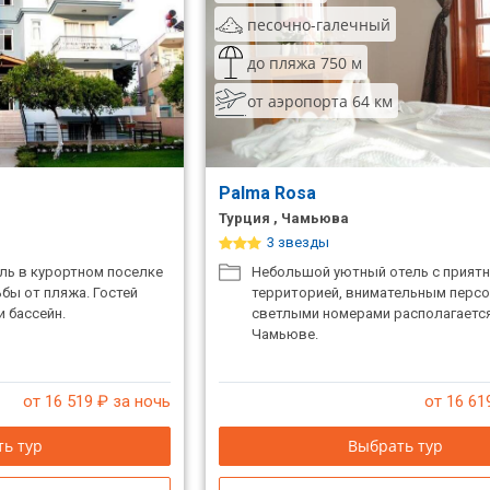
песочно-галечный
до пляжа 750 м
от аэропорта 64 км
Palma Rosa
Турция , Чамьюва
3 звезды
ль в курортном поселке
Небольшой уютный отель с прият
ьбы от пляжа. Гостей
территорией, внимательным перс
 бассейн.
светлыми номерами располагаетс
Чамьюве.
от 16 519
₽ за ночь
от 16 61
ь тур
Выбрать тур