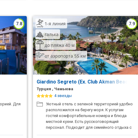
1-я линия
7.8
7.9
галька
до пляжа 40 м
от аэропорта 55 км
Giardino Segreto (Ex. Club Akman Beach Ho
Турция , Чамьюва
4 звезды
орией. Для
Уютный отель с зеленой территорией удобно
расположился на берегу моря. К услугам
гостей комфортабельные номера и блюда
местной кухни. Есть русскоговорящий
персонал. Подходит для семейного отдыха с
детьми.