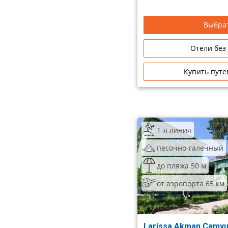
Выбрат
Отели без
Купить путе
1-я линия
песочно-галечный
до пляжа 50 м
от аэропорта 65 км
Larissa Akman Çamyuv