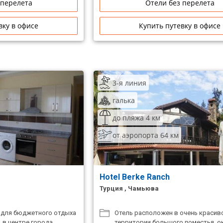
 перелета
Отели без перелета
вку в офисе
Купить путевку в офисе
3-я линия
галька
до пляжа 4 км
от аэропорта 64 км
Hotel Berke Ranch
Турция , Чамьюва
 для бюджетного отдыха
Отель расположен в очень красиво
 в центре города.
территории большого поместья, 