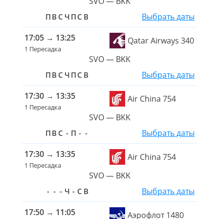
SVO — BKK
Выбрать даты
П
В
С
Ч
П
С
В
17:05
→
13:25
Qatar Airways 340
1 Пересадка
SVO — BKK
Выбрать даты
П
В
С
Ч
П
С
В
17:30
→
13:35
Air China 754
1 Пересадка
SVO — BKK
Выбрать даты
П
В
С
-
П
-
-
17:30
→
13:35
Air China 754
1 Пересадка
SVO — BKK
Выбрать даты
-
-
-
Ч
-
С
В
17:50
→
11:05
Аэрофлот 1480