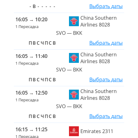
Выбрать даты
-
В
-
-
-
-
-
China Southern
16:05
→
10:20
Airlines 8028
1 Пересадка
SVO — BKK
Выбрать даты
П
В
С
Ч
П
С
В
China Southern
16:05
→
11:40
Airlines 8028
1 Пересадка
SVO — BKK
Выбрать даты
П
В
С
Ч
П
С
В
China Southern
16:05
→
12:50
Airlines 8028
1 Пересадка
SVO — BKK
Выбрать даты
П
В
С
Ч
П
С
В
16:15
→
11:25
Emirates 2311
1 Пересадка