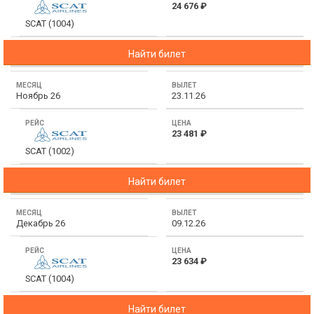
24 676 ₽
Сетевые отели Таиланда
SCAT (1004)
Найти билет
Сетевые отели Шри Ланки
Ноябрь 26
23.11.26
Сетевые отели Вьетнама
23 481 ₽
Сетевые отели Мальдив
SCAT (1002)
Сетевые отели Бали
Найти билет
Сетевые отели Сейшел
Декабрь 26
09.12.26
Сетевые отели Маврикия
23 634 ₽
SCAT (1004)
Найти билет