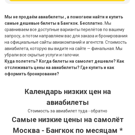
Бали
Мы не продаём авиабилеты , а помогаем найти и купить
Вьетнам
самые дешевые билеты в Бангкок. Бесплатно.
Мы
сравниваем все доступные варианты перелётов по вашему
Хайнань
запросу, а потом направляем вас для заказа и бронирования
на официальные сайты авиакомпаний и агентств. Стоимость
Северный Гоа
авиабилета, которую вы видите на сайте — финальная. Мы
убрали все скрытые услуги и галочки.
Южный Гоа
Куда полететь? Когда билеты на самолет дешевле? Как
отслеживать цены на авиабилеты? Где купить и как
Занзибар
оформить бронирование?
Абхазия
Календарь низких цен на
Большой Сочи
авиабилеты
Кав Мин Воды
Стоимость за авиабилет туда - обратно
Самые низкие цены на самолёт
Экскурсионные туры
Москва - Бангкок по месяцам *
VIP отели 5 звезд