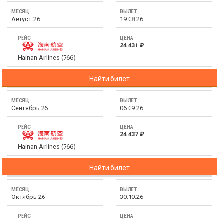
Месяц
ТОП 10 лучших отелей 5*
Август 26
19.08.26
Вылет
ТОП 10 недорогих отелей
24 431 ₽
Рейс
5*
Hainan Airlines (766)
Цена
Лучшие отели 4* звезды
Найти билет
Недорогие отели 4*
звезды
Сентябрь 26
06.09.26
Лучшие отели 3* звезды
24 437 ₽
Недорогие отели 3*
Hainan Airlines (766)
звезды
Найти билет
Сетевые отели Турции
Сетевые отели Египта
Октябрь 26
30.10.26
Сетевые отели ОАЭ