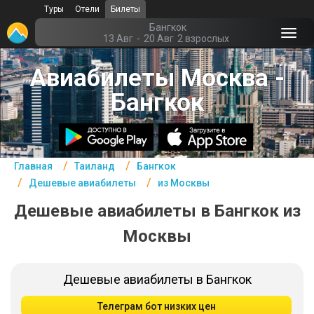
Туры
Отели
Билеты
Главная
Бангкок
13 Авг
-
20 Авг
2 взрослых
Таиланд- Курорты
Авиабилеты Москва -
Офис г. Москва
Бангкок
Помощь
Подборки отелей
Главная
Таиланд
Бангкок
Турция
Дешевые авиабилеты
из Москвы
Таиланд
Дешевые авиабилеты в Бангкок из
ОАЭ
Москвы
Египет
Дешевые авиабилеты в Бангкок
Куба
Телеграм бот низких цен
Шри Ланка