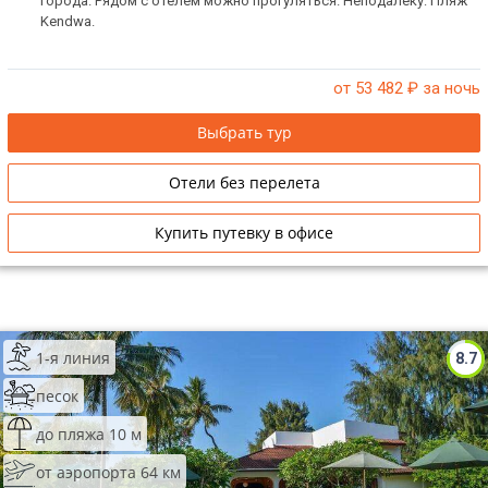
города. Рядом с отелем можно прогуляться. Неподалёку: Пляж
Kendwa.
от 53 482
₽ за ночь
Выбрать тур
Отели без перелета
Купить путевку в офисе
1-я линия
8.7
песок
до пляжа 10 м
от аэропорта 64 км