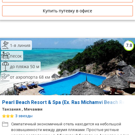
Купить путевку в офисе
1-я линия
7.8
песок
до пляжа 50 м
от аэропорта 68 км
Pearl Beach Resort & Spa (Ex. Ras Michamvi Beach Resor
Танзания , Мичамви
3 звезды
Симпатичный экономичный отель находится на небольшой
возвышенности между двумя пляжами. Простые уютные