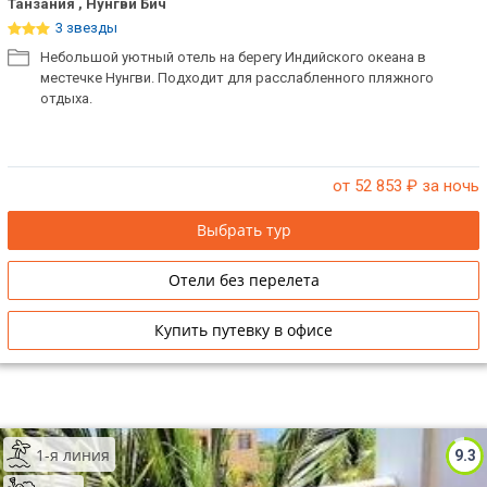
Танзания , Нунгви Бич
3 звезды
Небольшой уютный отель на берегу Индийского океана в
местечке Нунгви. Подходит для расслабленного пляжного
отдыха.
от 52 853
₽ за ночь
Выбрать тур
Отели без перелета
Купить путевку в офисе
1-я линия
9.3