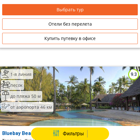
Выбрать тур
Отели без перелета
Купить путевку в офисе
1-я линия
9.3
песок
до пляжа 50 м
от аэропорта 46 км
Bluebay Beach Resort
Фильтры