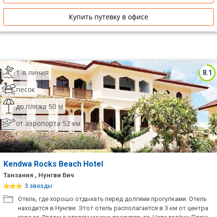
Купить путевку в офисе
1-я линия
8.1
песок
до пляжа 50 м
от аэропорта 52 км
Kendwa Rocks Beach Hotel
Танзания , Нунгви Бич
3 звезды
Отель, где хорошо отдыхать перед долгими прогулками. Отель
находится в Нунгви. Этот отель располагается в 3 км от центра