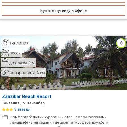
Купить путевку в офисе
1-я линия
8
песок
до пляжа 5 м
от аэропорта 3 км
Zanzibar Beach Resort
Танзания , о. Занзибар
3 звезды
Комфортабельный курортный отель с великолепными
ландшафтными садами, где царит атмосфера дружбы и