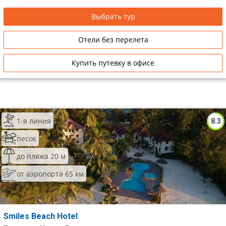
Выбрать тур
Отели без перелета
Купить путевку в офисе
1-я линия
8.3
песок
до пляжа 20 м
от аэропорта 65 км
Smiles Beach Hotel