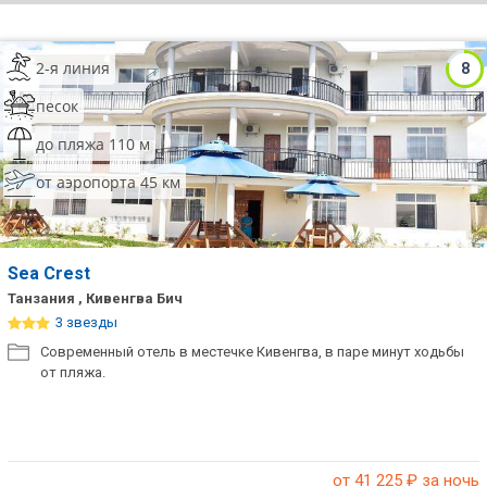
ТОП 10 лучших отелей 5*
2-я линия
8
ТОП 10 недорогих отелей
песок
5*
до пляжа 110 м
Лучшие отели 4* звезды
от аэропорта 45 км
Недорогие отели 4*
звезды
Лучшие отели 3* звезды
Sea Crest
Танзания , Кивенгва Бич
Недорогие отели 3*
3 звезды
звезды
Современный отель в местечке Кивенгва, в паре минут ходьбы
от пляжа.
Сетевые отели Турции
Сетевые отели Египта
Сетевые отели ОАЭ
от 41 225
₽ за ночь