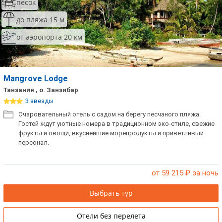
песок
до пляжа 15 м
от аэропорта 20 км
Mangrove Lodge
Танзания , о. Занзибар
3 звезды
Очаровательный отель с садом на берегу песчаного пляжа.
Гостей ждут уютные номера в традиционном эко-стиле, свежие
фрукты и овощи, вкуснейшие морепродукты и приветливый
персонал.
от 59 215
₽ за ночь
Выбрать тур
Отели без перелета