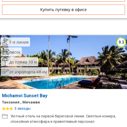
Купить путевку в офисе
1-я линия
9.3
песок
до пляжа 10 м
от аэропорта 68 км
Michamvi Sunset Bay
Танзания , Мичамви
3 звезды
Уютный отель на первой береговой линии. Светлые номера,
спокойная атмосфера и приветливый персонал.