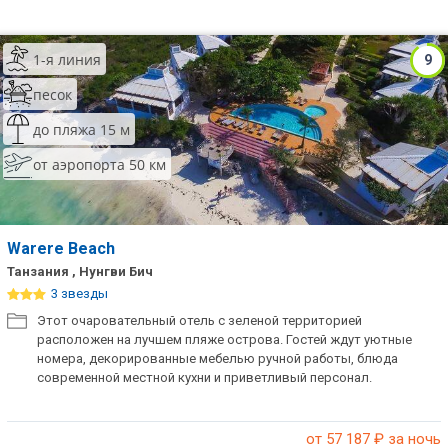
1-я линия
9
песок
до пляжа 15 м
от аэропорта 50 км
Warere Beach
Танзания , Нунгви Бич
3 звезды
Этот очаровательный отель с зеленой территорией
расположен на лучшем пляже острова. Гостей ждут уютные
номера, декорированные мебелью ручной работы, блюда
современной местной кухни и приветливый персонал.
от 57 187
₽ за ночь