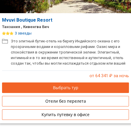
Mvuvi Boutique Resort
Танзания , Кивенгва Бич
3 звезды
Это элитный бутик-отель на берегу Индийского океана с его
прозрачными водами и коралловыми рифами. Оазис мира и
спокойствия в окружении тропической зелени. Элегантный,
интимный и в то же время естественный и аутентичный, отель
создан так, чтобы вы могли наслаждаться отдыхом или вашей
романтической поездкой в полной мере. Это идеальное место
для побега из повседневной жизни в маленький рай.
от 64 341
₽ за ночь
Выбрать тур
Отели без перелета
Купить путевку в офисе