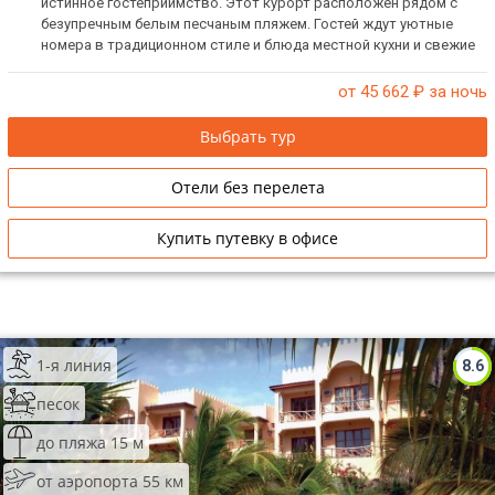
истинное гостеприимство. Этот курорт расположен рядом с
безупречным белым песчаным пляжем. Гостей ждут уютные
номера в традиционном стиле и блюда местной кухни и свежие
морепродукты.
от 45 662
₽ за ночь
Выбрать тур
Отели без перелета
Купить путевку в офисе
1-я линия
8.6
песок
до пляжа 15 м
от аэропорта 55 км