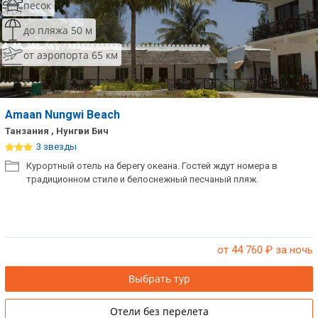
песок
до пляжа 50 м
от аэропорта 65 км
Amaan Nungwi Beach
Танзания , Нунгви Бич
3 звезды
Курортный отель на берегу океана. Гостей ждут номера в
традиционном стиле и белоснежный песчаный пляж.
от 44 760
₽ за ночь
Выбрать тур
Отели без перелета