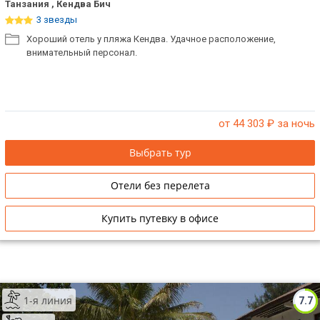
Танзания , Кендва Бич
3 звезды
Хороший отель у пляжа Кендва. Удачное расположение,
внимательный персонал.
от 44 303
₽ за ночь
Выбрать тур
Отели без перелета
Купить путевку в офисе
1-я линия
7.7