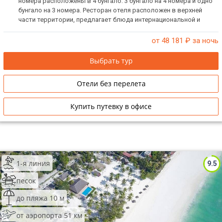
номера расположены в 4 бунгало: 3 бунгало на 4 номера и одно
бунгало на 3 номера. Ресторан отеля расположен в верхней
части территории, предлагает блюда интернациональной и
традиционной кухни. Подходит для спокойного и уединенного
отдыха.
от 48 181
₽ за ночь
Выбрать тур
Отели без перелета
Купить путевку в офисе
1-я линия
9.5
песок
до пляжа 10 м
от аэропорта 51 км