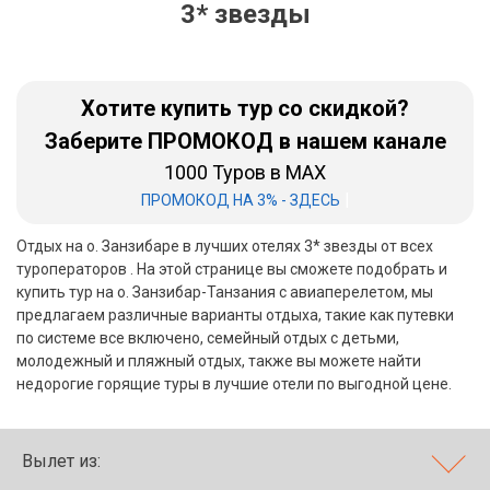
3* звезды
Бали
Вьетнам
Хотите купить тур со скидкой?
Хайнань
Заберите ПРОМОКОД в нашем канале
1000 Туров в MAX
Северный Гоа
|
ПРОМОКОД НА 3% - ЗДЕСЬ
Южный Гоа
Отдых на о. Занзибаре в лучших отелях 3* звезды от всех
Занзибар
туроператоров . На этой странице вы сможете подобрать и
купить тур на о. Занзибар-Танзания с авиаперелетом, мы
Абхазия
предлагаем различные варианты отдыха, такие как путевки
по системе все включено, семейный отдых с детьми,
Большой Сочи
молодежный и пляжный отдых, также вы можете найти
недорогие горящие туры в лучшие отели по выгодной цене.
Кав Мин Воды
Экскурсионные туры
Вылет из:
VIP отели 5 звезд