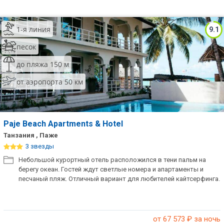
1-я линия
9.1
песок
до пляжа 150 м
от аэропорта 50 км
Paje Beach Apartments & Hotel
Танзания , Паже
3 звезды
Небольшой курортный отель расположился в тени пальм на
берегу океан. Гостей ждут светлые номера и апартаменты и
песчаный пляж. Отличный вариант для любителей кайтсерфинга.
от 67 573
₽ за ночь