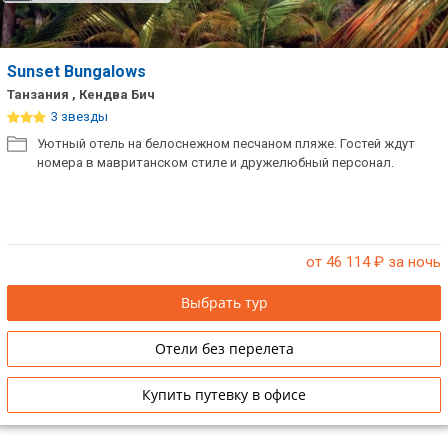
Sunset Bungalows
Танзания , Кендва Бич
3 звезды
Уютный отель на белоснежном песчаном пляже. Гостей ждут
номера в мавританском стиле и дружелюбный персонал.
от 46 114
₽ за ночь
Выбрать тур
Отели без перелета
Купить путевку в офисе