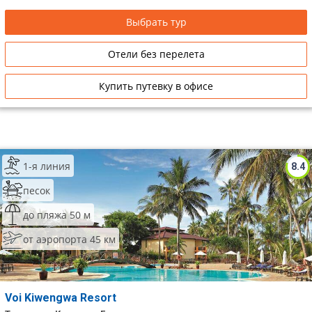
Выбрать тур
Отели без перелета
Купить путевку в офисе
1-я линия
8.4
песок
до пляжа 50 м
от аэропорта 45 км
Voi Kiwengwa Resort