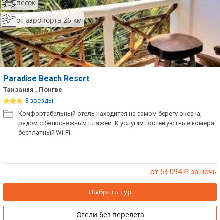
песок
от аэропорта 26 км
Paradise Beach Resort
Танзания , Понгве
3 звезды
Комфортабельный отель находится на самом берегу океана,
рядом с белоснежным пляжем. К услугам гостей уютные номера,
бесплатный Wi-Fi.
от 53 094
₽ за ночь
Выбрать тур
Отели без перелета