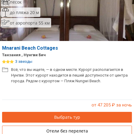
песок
до пляжа 20 м
от аэропорта 55 км
Mnarani Beach Cottages
Танзания , Нунгви Бич
3 звезды
Всё, что вы ищете, — в одном месте. Курорт располагается в
Нунгви. Этот курорт находится в пешей доступности от центра
города. Рядом с курортом — Пляж Nungwi Beach.
от 47 205
₽ за ночь
Выбрать тур
Отели без перелета