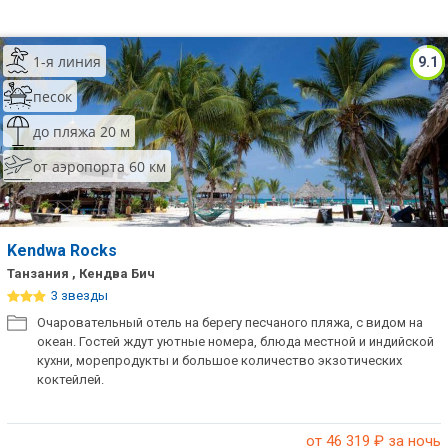
1-я линия
9.1
песок
до пляжа 20 м
от аэропорта 60 км
Kendwa Rocks
Танзания , Кендва Бич
3 звезды
Очаровательный отель на берегу песчаного пляжа, с видом на
океан. Гостей ждут уютные номера, блюда местной и индийской
кухни, морепродукты и большое количество экзотических
коктейлей.
от 46 319
₽ за ночь