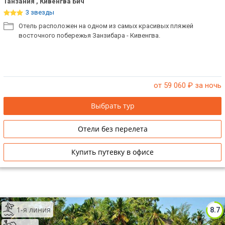
Танзания , Кивенгва Бич
3 звезды
Отель расположен на одном из самых красивых пляжей
восточного побережья Занзибара - Кивенгва.
от 59 060
₽ за ночь
Выбрать тур
Отели без перелета
Купить путевку в офисе
1-я линия
8.7