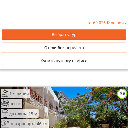
от 60 026
₽ за ночь
Выбрать тур
Отели без перелета
Купить путевку в офисе
1-я линия
9.6
песок
до пляжа 15 м
от аэропорта 46 км