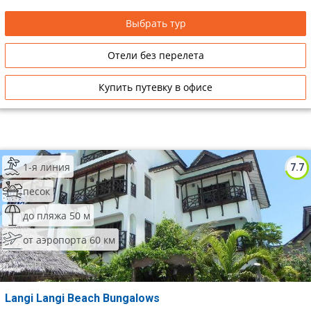
Выбрать тур
Отели без перелета
Купить путевку в офисе
1-я линия
7.7
песок
до пляжа 50 м
от аэропорта 60 км
Langi Langi Beach Bungalows