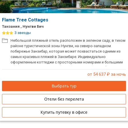
Flame Tree Cottages
Танзания , Нунгви Бич
3 звезды
Небольшой пляжный отель расположен в зеленом саду, в тихом
районе туристической зоны Нунгви, на северо-западном
побережье Занзибар, которая может похвастаться одними из
самых красивых пляжей в Занзибаре. Индивидуально
оформленные коттеджи с просторными номерами и большими
верандами, выходящими на запад для идеального наблюдения
за заходящим солнцем.
от 54 637
₽ за ночь
Выбрать тур
Отели без перелета
Купить путевку в офисе