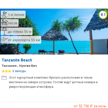
1-я линия
8.1
песок
до пляжа 50 м
от аэропорта 55 км
Tanzanite Beach
Танзания , Нунгви Бич
3 звезды
Этот курортный комплекс бунгало расположен в тихом
местечке на севере острова. Гостей ждут уютные номера и
умиротворяющая атмосфера.
от 52 756
₽ за ночь