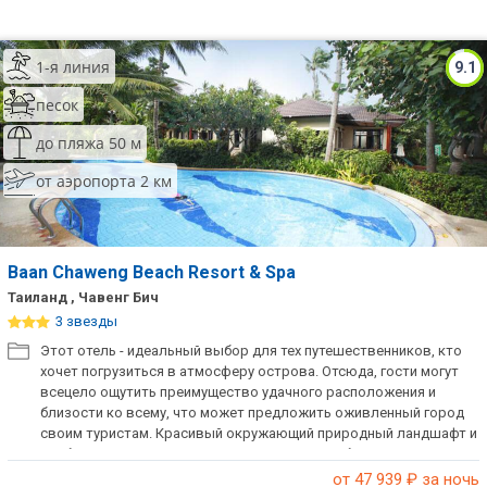
1-я линия
9.1
песок
до пляжа 50 м
от аэропорта 2 км
Baan Chaweng Beach Resort & Spa
Таиланд , Чавенг Бич
3 звезды
Этот отель - идеальный выбор для тех путешественников, кто
хочет погрузиться в атмосферу острова. Отсюда, гости могут
всецело ощутить преимущество удачного расположения и
близости ко всему, что может предложить оживленный город
своим туристам. Красивый окружающий природный ландшафт и
удобное расположение в непосредственной близости к
достопримечательностям.
от 47 939
₽ за ночь