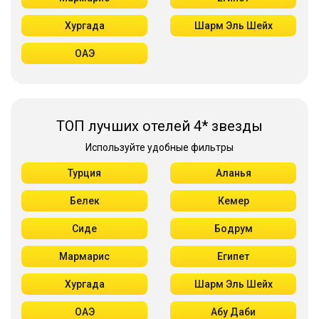
Хургада
Шарм Эль Шейх
ОАЭ
ТОП лучших отелей 4* звезды
Используйте удобные фильтры
Турция
Аланья
Белек
Кемер
Сиде
Бодрум
Мармарис
Египет
Хургада
Шарм Эль Шейх
ОАЭ
Абу Даби