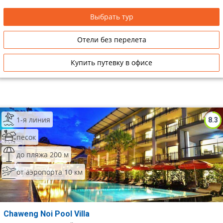
Выбрать тур
Отели без перелета
Купить путевку в офисе
1-я линия
8.3
песок
до пляжа 200 м
от аэропорта 10 км
Chaweng Noi Pool Villa