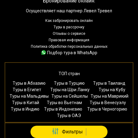
Бронирование онлайн:
Осуществляет наш партнер Левел Тревел
Как забронировать онлайн
Туры в рассрочку
Отзывы о сервисе
Правовая информация
Политика обработки персональных данных
Подбор тура в WhatsApp
ТОП стран
Туры в Абхазию
Туры в Турцию
Туры в Таиланд
Туры в Египет
Туры на Шри Ланку
Туры на Кубу
Туры на Мальдивы
Туры на Сейшелы
Туры на Маврикий
Туры в Китай
Туры во Вьетнам
Туры в Венесуэлу
Туры в Индию
Туры в Индонезию
Туры в Черногорию
Туры в ОАЭ
Фильтры
ТОП курортов