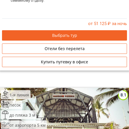
семейному отдыху.
от 51 125
₽ за ночь
Выбрать тур
Отели без перелета
Купить путевку в офисе
1-я линия
8.1
песок
до пляжа 3 м
от аэропорта 5 км