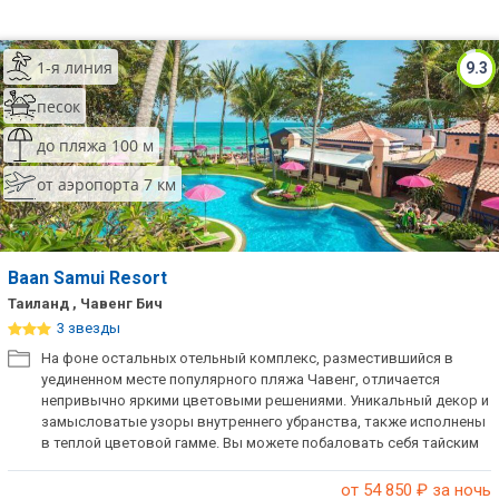
1-я линия
9.3
песок
до пляжа 100 м
от аэропорта 7 км
Baan Samui Resort
Таиланд , Чавенг Бич
3 звезды
На фоне остальных отельный комплекс, разместившийся в
уединенном месте популярного пляжа Чавенг, отличается
непривычно яркими цветовыми решениями. Уникальный декор и
замысловатые узоры внутреннего убранства, также исполнены
в теплой цветовой гамме. Вы можете побаловать себя тайским
массажем прямо на пляже или устроить гонки на гидроциклах, а
вечером насладиться блюдами тайской кухни за столиком
от 54 850
₽ за ночь