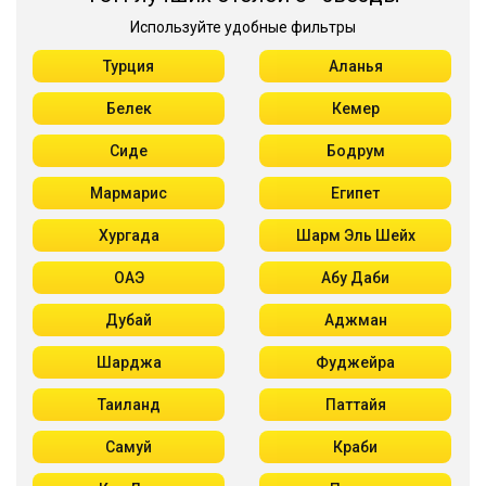
Используйте удобные фильтры
Турция
Аланья
Белек
Кемер
Сиде
Бодрум
Мармарис
Египет
Хургада
Шарм Эль Шейх
ОАЭ
Абу Даби
Дубай
Аджман
Шарджа
Фуджейра
Таиланд
Паттайя
Самуй
Краби