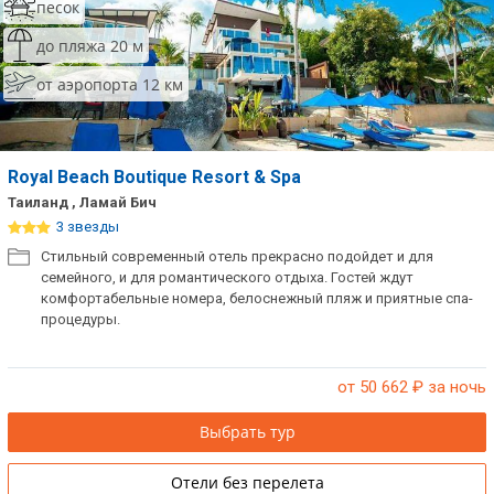
песок
до пляжа 20 м
от аэропорта 12 км
Royal Beach Boutique Resort & Spa
Таиланд , Ламай Бич
3 звезды
Стильный современный отель прекрасно подойдет и для
семейного, и для романтического отдыха. Гостей ждут
комфортабельные номера, белоснежный пляж и приятные спа-
процедуры.
от 50 662
₽ за ночь
Выбрать тур
Отели без перелета