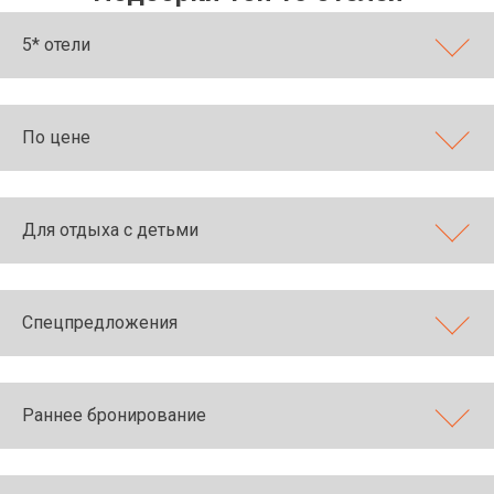
5* отели
По цене
Для отдыха с детьми
Спецпредложения
Раннее бронирование