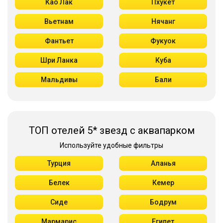
Као Лак
Пхукет
Вьетнам
Нячанг
Фантьет
Фукуок
Шри Ланка
Куба
Мальдивы
Бали
ТОП отелей 5* звезд с аквапарком
Используйте удобные фильтры
Турция
Аланья
Белек
Кемер
Сиде
Бодрум
Мармарис
Египет