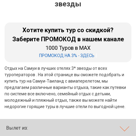
звезды
Бали
Вьетнам
Хотите купить тур со скидкой?
Хайнань
Заберите ПРОМОКОД в нашем канале
1000 Туров в MAX
Северный Гоа
|
ПРОМОКОД НА 3% - ЗДЕСЬ
Южный Гоа
Отдых на Самуи в лучших отелях 3* звезды от всех
Занзибар
туроператоров . На этой странице вы сможете подобрать и
купить тур на Самуи-Таиланд с авиаперелетом, мы
Абхазия
предлагаем различные варианты отдыха, такие как путевки
по системе все включено, семейный отдых с детьми,
Большой Сочи
молодежный и пляжный отдых, также вы можете найти
недорогие горящие туры в лучшие отели по выгодной цене.
Кав Мин Воды
Экскурсионные туры
Вылет из:
VIP отели 5 звезд