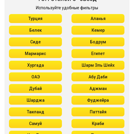
Используйте удобные фильтры
Турция
Аланья
Белек
Кемер
Сиде
Бодрум
Мармарис
Египет
Хургада
Шарм Эль Шейх
ОАЭ
Абу Даби
Дубай
Аджман
Шарджа
Фуджейра
Таиланд
Паттайя
Самуй
Краби