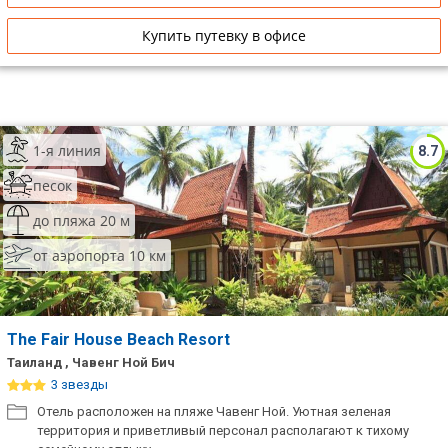
Купить путевку в офисе
1-я линия
8.7
песок
до пляжа 20 м
от аэропорта 10 км
The Fair House Beach Resort
Таиланд , Чавенг Ной Бич
3 звезды
Отель расположен на пляже Чавенг Ной. Уютная зеленая
территория и приветливый персонал располагают к тихому