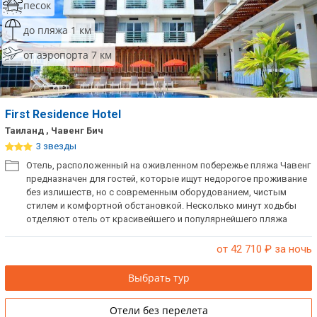
песок
до пляжа 1 км
от аэропорта 7 км
First Residence Hotel
Таиланд , Чавенг Бич
3 звезды
Отель, расположенный на оживленном побережье пляжа Чавенг
предназначен для гостей, которые ищут недорогое проживание
без излишеств, но с современным оборудованием, чистым
стилем и комфортной обстановкой. Несколько минут ходьбы
отделяют отель от красивейшего и популярнейшего пляжа
острова Самуи, ночных заведений, а также маленьких
магазинчиков и ресторанов, очаровывающих своей
от 42 710
₽ за ночь
неповторимой, интимной атмосферой.
Выбрать тур
Отели без перелета