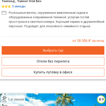
Таиланд , Чавенг Ной Бич
3 звезды
Роскошные виллы, окруженные живописным садом и
оборудованные современной техникой. услугам гостей
просторные и светлые номера. Хороший сервис и дружелюбный
персонал. Подойдет для спокойного семейного отдыха.
от 50 006
₽ за ночь
Выбрать тур
Отели без перелета
Купить путевку в офисе
1-я линия
8.9