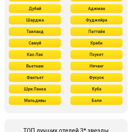
Дубай
Аджман
Шарджа
Фуджейра
Таиланд
Паттайя
Самуй
Краби
Као Лак
Пхукет
Вьетнам
Нячанг
Фантьет
Фукуок
Шри Ланка
Куба
Мальдивы
Бали
ТОП лучших отелей 3* звезды