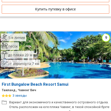
Купить путевку в офисе
1-я линия
9
песок
до пляжа 20 м
от аэропорта 7 км
First Bungalow Beach Resort Samui
Таиланд , Чавенг Бич
3 звезды
Вариант для экономичного и качественного островного отдыха.
Отель расположен на юге пляжа Чавенг, в тихой спокойной бухте