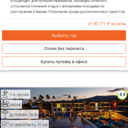
и подходит для путешественников, любящих сочетать
островной пляжный отдых с вечерними походами по
ресторанам и барам. Популярен среди русскоязычных туристов.
Отличное соотношение цена-качество.
от 43 771
₽ за ночь
Выбрать тур
Отели без перелета
Купить путевку в офисе
1-я линия
8.8
песок
до пляжа 20 м
от аэропорта 15 км