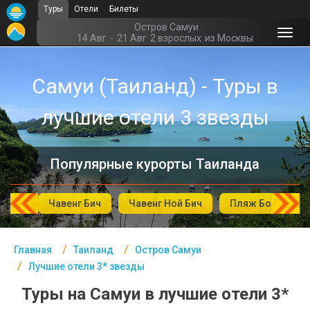
Туры
Отели
Билеты
Главная
Остров Самуи
14 Авг
-
21 Авг
2 взрослых
из Москвы
Таиланд- Курорты
Самуи (Таиланд) - Туры в
Офис г. Москва
лучшие отели 3 звезды
Помощь
Подборки отелей
Популярные курорты Таиланда
Турция
Таиланд
 Бич
Чавенг Бич
Чавенг Ной Бич
Пляж Бо Пхут
ОАЭ
Главная
Таиланд
Остров Самуи
Египет
Лучшие отели 3* звезды
Куба
Туры на Самуи в лучшие отели 3*
Шри Ланка