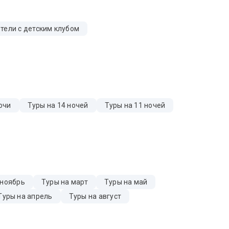
тели с детским клубом
очи
Туры на 14 ночей
Туры на 11 ночей
 ноябрь
Туры на март
Туры на май
Туры на апрель
Туры на август