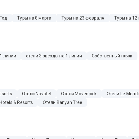
 Год
Туры на 8 марта
Туры на 23 февраля
Туры на 12
 1 линии
отели 3 звезды на 1 линии
Собственный пляж
esorts
Отели Novotel
Отели Movenpick
Отели Le Meridi
Hotels & Resorts
Отели Banyan Tree