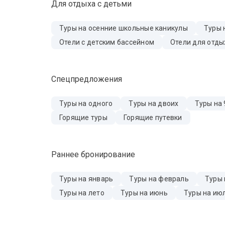
Для отдыха с детьми
Туры на осенние школьные каникулы
Туры 
Отели с детским бассейном
Отели для отды
Спецпредложения
Туры на одного
Туры на двоих
Туры на 
Горящие туры
Горящие путевки
Раннее бронирование
Туры на январь
Туры на февраль
Туры 
Туры на лето
Туры на июнь
Туры на ию