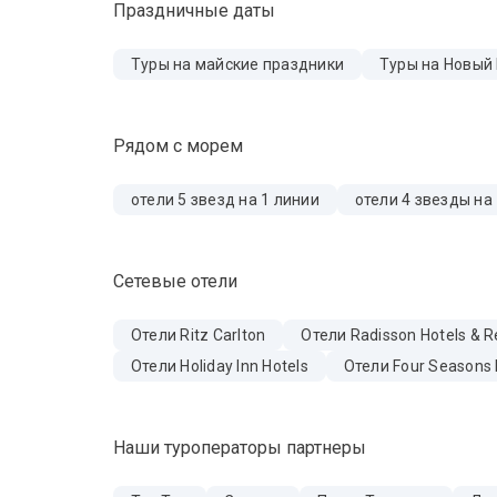
Праздничные даты
Туры на майские праздники
Туры на Новый
Рядом с морем
отели 5 звезд на 1 линии
отели 4 звезды на
Сетевые отели
Отели Ritz Carlton
Отели Radisson Hotels & R
Отели Holiday Inn Hotels
Отели Four Seasons 
Наши туроператоры партнеры