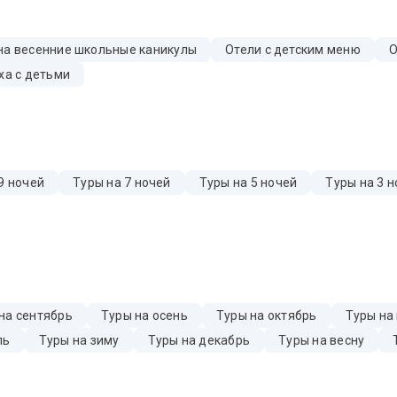
на весенние школьные каникулы
Отели с детским меню
О
ха с детьми
9 ночей
Туры на 7 ночей
Туры на 5 ночей
Туры на 3 н
на сентябрь
Туры на осень
Туры на октябрь
Туры на
ль
Туры на зиму
Туры на декабрь
Туры на весну