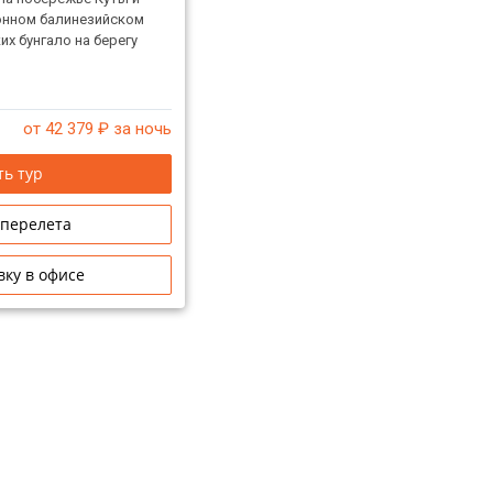
онном балинезийском
их бунгало на берегу
от 42 379
₽ за ночь
ь тур
 перелета
вку в офисе