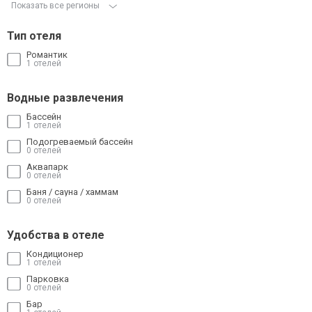
Показать все регионы
Сетевые отели Таиланда
Тип отеля
Романтик
Сетевые отели Шри Ланки
1 отелей
Водные развлечения
Сетевые отели Вьетнама
Бассейн
1 отелей
Сетевые отели Мальдив
Подогреваемый бассейн
0 отелей
Аквапарк
Сетевые отели Бали
0 отелей
Баня / сауна / хаммам
Сетевые отели Сейшел
0 отелей
Сетевые отели Маврикия
Удобства в отеле
Кондиционер
1 отелей
Парковка
0 отелей
Бар