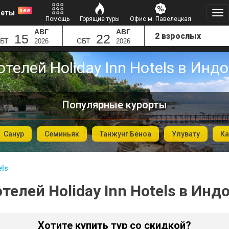
new
леты
Помощь
Горящие туры
Офис м. Павелецкая
АВГ
АВГ
15
22
БТ
СБТ
2026
2026
отелей Holiday Inn Hotels в Инд
Популярные курорты
Санур
Семиньяк
Танжунг Беноа
Улувату
Ка
els
отелей Holiday Inn Hotels в Инд
Хотите купить тур со скидкой?