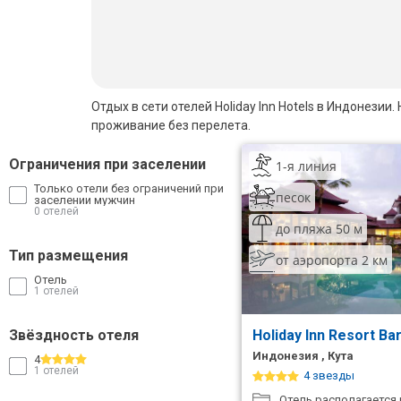
Бали
Вьетнам
Хайнань
Отдых в сети отелей Holiday Inn Hotels в Индонези
проживание без перелета.
Северный Гоа
Ограничения при заселении
1-я линия
Южный Гоа
Только отели без ограничений при
песок
заселении мужчин
Занзибар
0 отелей
до пляжа 50 м
Абхазия
Тип размещения
от аэропорта 2 км
Отель
Большой Сочи
1 отелей
Кав Мин Воды
Звёздность отеля
Holiday Inn Resort Ba
Экскурсионные туры
Индонезия , Кута
4
1 отелей
4 звезды
VIP отели 5 звезд
Отель располагается 