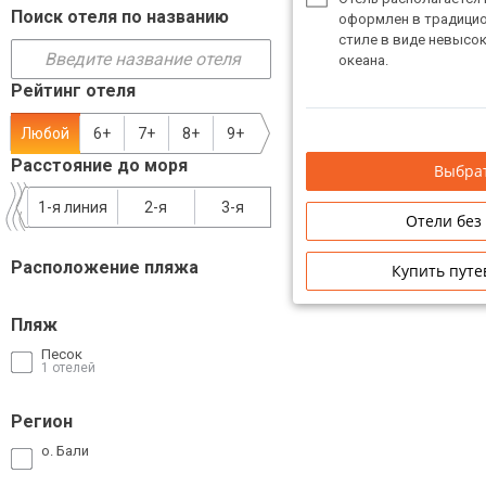
Поиск отеля по названию
оформлен в традици
ТОП 10 лучших отелей 5*
стиле в виде невысок
океана.
Рейтинг отеля
ТОП 10 недорогих отелей
5*
Любой
6+
7+
8+
9+
Лучшие отели 4* звезды
Расстояние до моря
Выбрат
Недорогие отели 4*
1-я линия
2-я
3-я
Отели без
звезды
Расположение пляжа
Купить путе
Лучшие отели 3* звезды
Недорогие отели 3*
Пляж
звезды
Песок
1 отелей
Сетевые отели Турции
Регион
Сетевые отели Египта
о. Бали
Сетевые отели ОАЭ