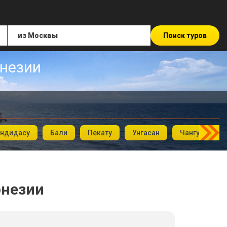
Поиск туров
онезии
ндидасу
Бали
Пекату
Унгасан
Чангу
У
онезии