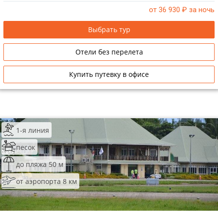
от 36 930
₽ за ночь
Выбрать тур
Отели без перелета
Купить путевку в офисе
1-я линия
песок
до пляжа 50 м
от аэропорта 8 км