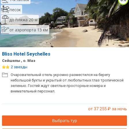
песок
до пляжа 20 м
от аэропорта 13 км
Bliss Hotel Seychelles
Сейшелы , о. Маэ
2 звезды
Очаровательный отель укромно разместился на берегу
небольшой бухты и укрытый от любопытных глаз тропической
зеленью. Гостей ждут светлые просторные номера и
внимательный персонал.
от 37 255
₽ за ночь
Выбрать тур