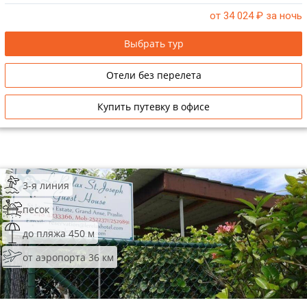
от 34 024
₽ за ночь
Выбрать тур
Отели без перелета
Купить путевку в офисе
3-я линия
песок
до пляжа 450 м
от аэропорта 36 км