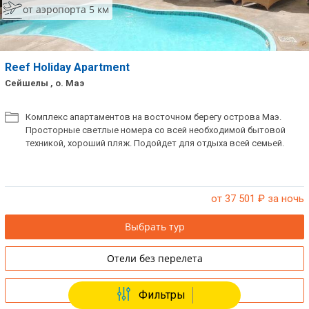
от аэропорта 5 км
Reef Holiday Apartment
Сейшелы , о. Маэ
Комплекс апартаментов на восточном берегу острова Маэ.
Просторные светлые номера со всей необходимой бытовой
техникой, хороший пляж. Подойдет для отдыха всей семьей.
от 37 501
₽ за ночь
Выбрать тур
Отели без перелета
Купить путевку в офисе
Фильтры