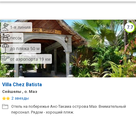
1-я линия
7.7
песок
до пляжа 50 м
от аэропорта 19 км
Villa Chez Batista
Сейшелы , о. Маэ
2 звезды
Отель на побережье Анс-Такама острова Маэ. Внимательный
персонал. Рядом - хороший пляж.