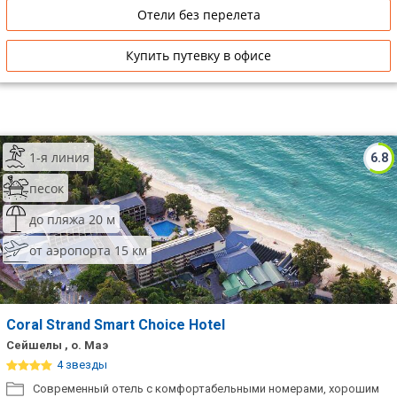
Отели без перелета
Купить путевку в офисе
1-я линия
6.8
песок
до пляжа 20 м
от аэропорта 15 км
Coral Strand Smart Choice Hotel
Сейшелы , о. Маэ
4 звезды
Современный отель с комфортабельными номерами, хорошим