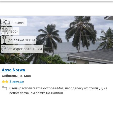
2-я линия
песок
до пляжа 100 м
от аэропорта 15 км
Anse Norwa
Сейшелы , о. Маэ
2 звезды
Отель располагается острове Маэ, неподалеку от столицы, на
белом песчаном пляже Бо-Валлон.