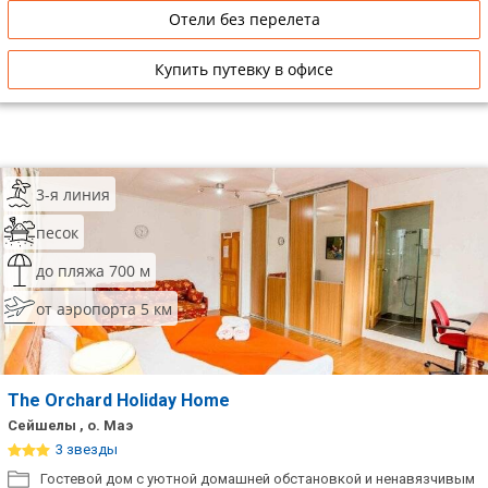
Отели без перелета
Купить путевку в офисе
3-я линия
песок
до пляжа 700 м
от аэропорта 5 км
The Orchard Holiday Home
Сейшелы , о. Маэ
3 звезды
Гостевой дом с уютной домашней обстановкой и ненавязчивым