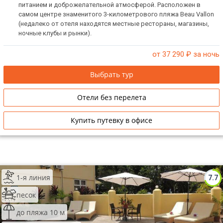
питанием и доброжелательной атмосферой. Расположен в
самом центре знаменитого 3-километрового пляжа Beau Vallon
(недалеко от отеля находятся местные рестораны, магазины,
ночные клубы и рынки).
от 37 290
₽ за ночь
Выбрать тур
Отели без перелета
Купить путевку в офисе
1-я линия
7.7
песок
до пляжа 10 м