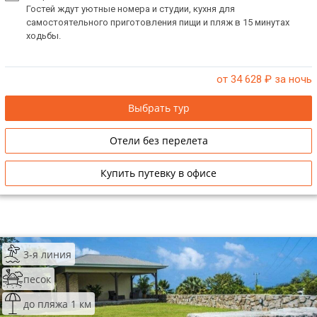
Гостей ждут уютные номера и студии, кухня для
самостоятельного приготовления пищи и пляж в 15 минутах
ходьбы.
от 34 628
₽ за ночь
Выбрать тур
Отели без перелета
Купить путевку в офисе
3-я линия
песок
до пляжа 1 км