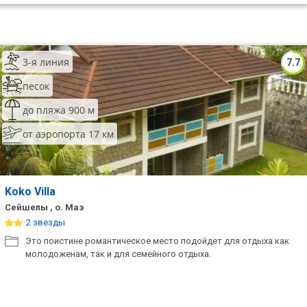
3-я линия
7.7
песок
до пляжа 900 м
от аэропорта 17 км
Koko Villa
Сейшелы , о. Маэ
2 звезды
Это поистине романтическое место подойдет для отдыха как
молодоженам, так и для семейного отдыха.