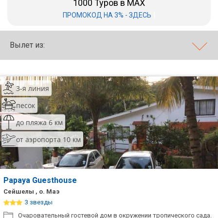
1000 Туров в MAX
|
ПРОМОКОД НА 3% - ЗДЕСЬ
Бали
Вьетнам
Вылет из:
Хайнань
Северный Гоа
3-я линия
Южный Гоа
песок
Занзибар
до пляжа 6 км
Абхазия
от аэропорта 10 км
Большой Сочи
Кав Мин Воды
Papaya Guesthouse
Сейшелы , о. Маэ
Экскурсионные туры
3 звезды
VIP отели 5 звезд
Очаровательный гостевой дом в окружении тропического сада.