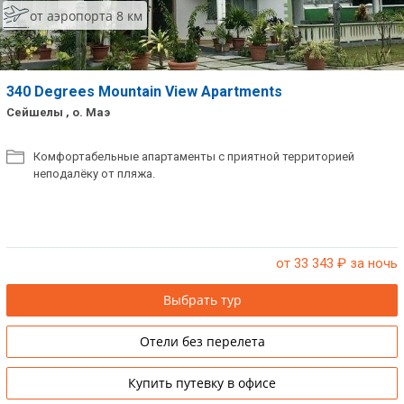
от аэропорта 8 км
Сетевые отели Таиланда
Сетевые отели Шри Ланки
340 Degrees Mountain View Apartments
Сейшелы , о. Маэ
Сетевые отели Вьетнама
Комфортабельные апартаменты с приятной территорией
неподалёку от пляжа.
Сетевые отели Мальдив
Сетевые отели Бали
Сетевые отели Сейшел
от 33 343
₽ за ночь
Сетевые отели Маврикия
Выбрать тур
Отели без перелета
Купить путевку в офисе