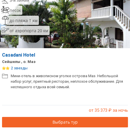
3-я линия
песок
до пляжа 1 км
от аэропорта 20 км
Casadani Hotel
Сейшелы , о. Маэ
2 звезды
Мини-отель в живописном уголке острова Маэ. Небольшой
набор услуг, приятный ресторан, неплохое обслуживание. Для
неспешного отдыха всей семьей.
от 35 373
₽ за ночь
Выбрать тур