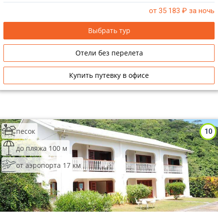
от 35 183
₽ за ночь
Выбрать тур
Отели без перелета
Купить путевку в офисе
песок
10
до пляжа 100 м
от аэропорта 17 км