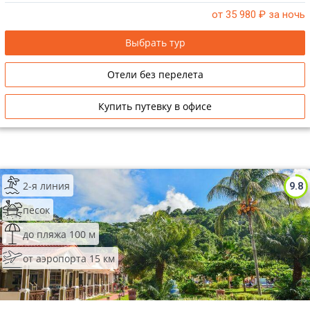
от 35 980
₽ за ночь
Выбрать тур
Отели без перелета
Купить путевку в офисе
2-я линия
9.8
песок
до пляжа 100 м
от аэропорта 15 км