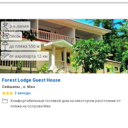
3-я линия
песок
до пляжа 550 м
от аэропорта 12 км
Forest Lodge Guest House
Сейшелы , о. Маэ
3 звезды
Комфортабельный гостевой дом на некотором расстоянии от
пляжа на острове Маэ.