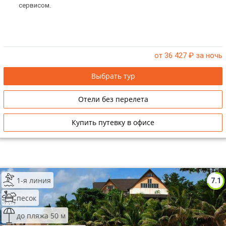
сервисом.
от 36 427
₽ за ночь
Выбрать тур
Отели без перелета
Купить путевку в офисе
1-я линия
7.1
песок
до пляжа 50 м