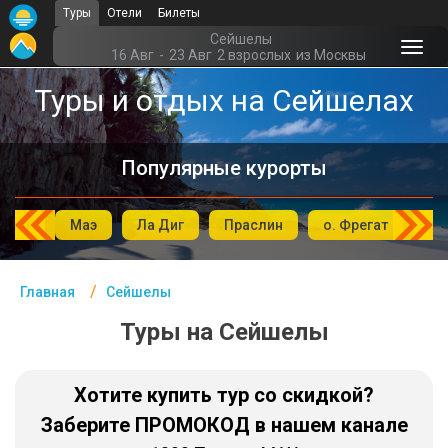
Туры
Отели
Билеты
Главная
Сейшелы
16 Авг
-
23 Авг
2 взрослых
из Москвы
Сейшелы - Курорты
Туры и отдых на Сейшелах
Офис г. Москва
Популярные курорты
Помощь
Подборки отелей
ерош
Маэ
Ла Диг
Праслин
о. Фрегат
о.
Турция
Таиланд
Главная
Сейшелы
ОАЭ
Туры на Сейшелы
Египет
Хотите купить тур со скидкой?
Куба
Заберите ПРОМОКОД в нашем канале
Шри Ланка