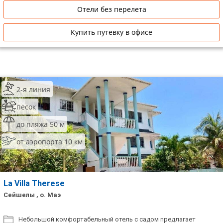
Отели без перелета
Купить путевку в офисе
2-я линия
песок
до пляжа 50 м
от аэропорта 10 км
La Villa Therese
Сейшелы , о. Маэ
Небольшой комфортабельный отель с садом предлагает