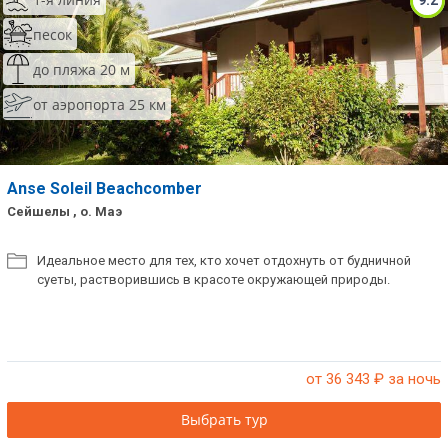
9.2
песок
до пляжа 20 м
от аэропорта 25 км
Anse Soleil Beachcomber
Сейшелы , о. Маэ
Идеальное место для тех, кто хочет отдохнуть от будничной
суеты, растворившись в красоте окружающей природы.
от 36 343
₽ за ночь
Выбрать тур