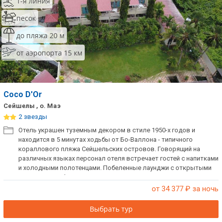
1-я линия
песок
до пляжа 20 м
от аэропорта 15 км
Coco D'Or
Сейшелы , о. Маэ
2 звезды
Отель украшен туземным декором в стиле 1950-х годов и
находится в 5 минутах ходьбы от Бо-Валлона - типичного
кораллового пляжа Сейшельских островов. Говорящий на
различных языках персонал отеля встречает гостей с напитками
и холодными полотенцами. Побеленные лаунджи с открытыми
деревянными балками являются светлыми и просторными и
выходят в тропический сад, где в окружении пальм
от 34 377
₽ за ночь
размещается плавательный бассейн.
Выбрать тур