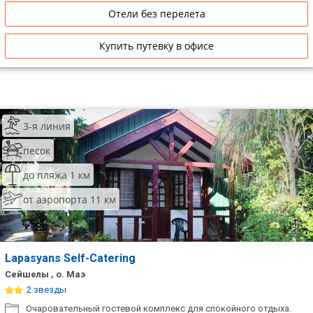
Отели без перелета
Купить путевку в офисе
3-я линия
песок
до пляжа 1 км
от аэропорта 11 км
Lapasyans Self-Catering
Сейшелы , о. Маэ
2 звезды
Очаровательный гостевой комплекс для спокойного отдыха.