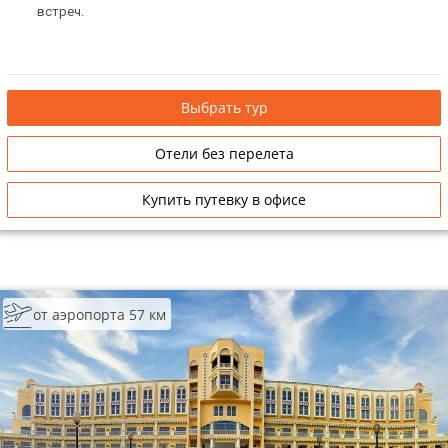
встреч.
ТОП 10 лучших отелей 5*
ТОП 10 недорогих отелей
Выбрать тур
5*
Лучшие отели 4* звезды
Отели без перелета
Недорогие отели 4*
Купить путевку в офисе
звезды
Лучшие отели 3* звезды
Недорогие отели 3*
звезды
от аэропорта 57 км
Сетевые отели Турции
Сетевые отели Египта
Сетевые отели ОАЭ