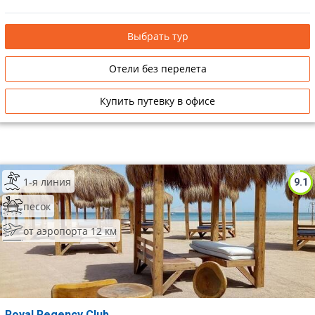
Выбрать тур
Отели без перелета
Купить путевку в офисе
1-я линия
9.1
песок
от аэропорта 12 км
Royal Regency Club