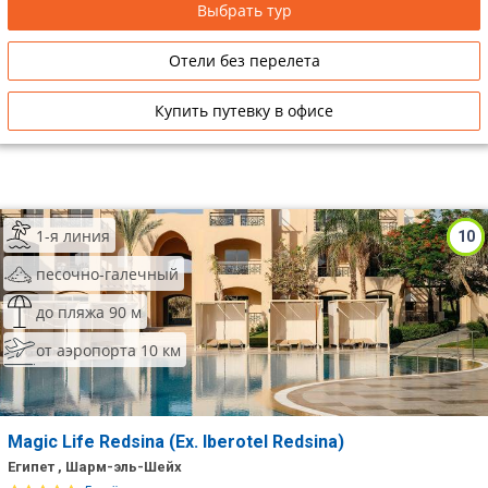
Выбрать тур
Отели без перелета
Купить путевку в офисе
1-я линия
10
песочно-галечный
до пляжа 90 м
от аэропорта 10 км
Magic Life Redsina (Ex. Iberotel Redsina)
Египет , Шарм-эль-Шейх