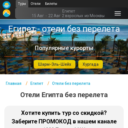
Туры
Отели
Билеты
Главная
Египет
15 Авг
-
22 Авг
2 взрослых
из Москвы
Египет - Курорты
Египет - отели без перелета
Офис г. Москва
Популярные курорты
Помощь
Подборки отелей
Шарм-Эль-Шейх
Хургада
Турция
Таиланд
Главная
Египет
Отели без перелета
ОАЭ
Отели Египта без перелета
Египет
Хотите купить тур со скидкой?
Куба
Заберите ПРОМОКОД в нашем канале
Шри Ланка