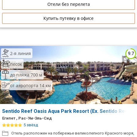
Отели без перелета
Купить путевку в офисе
2-я линия
9.7
песок
до пляжа 700 м
от аэропорта 14 км
Sentido Reef Oasis Aqua Park Resort (Ex. Sentido Reef O
Египет , Рас-Ум-Эль-Сид
5 звёзд
Отель расположен на побережье великолепного Красного моря,