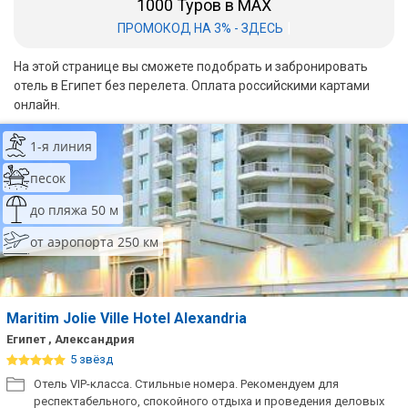
1000 Туров в MAX
|
ПРОМОКОД НА 3% - ЗДЕСЬ
Бали
На этой странице вы сможете подобрать и забронировать
Вьетнам
отель в Египет без перелета. Оплата российскими картами
онлайн.
Хайнань
Северный Гоа
1-я линия
песок
Южный Гоа
до пляжа 50 м
Занзибар
от аэропорта 250 км
Абхазия
Большой Сочи
Maritim Jolie Ville Hotel Alexandria
Кав Мин Воды
Египет , Александрия
5 звёзд
Экскурсионные туры
Отель VIP-класса. Стильные номера. Рекомендуем для
VIP отели 5 звезд
респектабельного, спокойного отдыха и проведения деловых