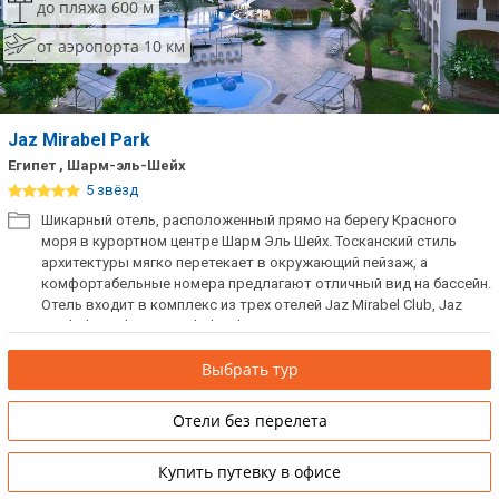
до пляжа 600 м
от аэропорта 10 км
Jaz Mirabel Park
Египет , Шарм-эль-Шейх
5 звёзд
Шикарный отель, расположенный прямо на берегу Красного
моря в курортном центре Шарм Эль Шейх. Тосканский стиль
архитектуры мягко перетекает в окружающий пейзаж, а
комфортабельные номера предлагают отличный вид на бассейн.
Отель входит в комплекс из трех отелей Jaz Mirabel Club, Jaz
Mirabel Beach, Jaz Mirabel Park.
Выбрать тур
Отели без перелета
Купить путевку в офисе