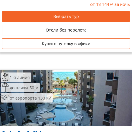
от 18 144
₽ за ночь
Сетевые отели Таиланда
Выбрать тур
Сетевые отели Шри Ланки
Отели без перелета
Сетевые отели Вьетнама
Купить путевку в офисе
Сетевые отели Мальдив
Сетевые отели Бали
1-я линия
Сетевые отели Сейшел
до пляжа 50 м
Сетевые отели Маврикия
от аэропорта 130 км