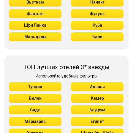
Вьетнам
Нячанг
Фантьет
Фукуок
Шри Ланка
Куба
Мальдивы
Бали
ТОП лучших отелей 3* звезды
Используйте удобные фильтры
Турция
Аланья
Белек
Кемер
Сиде
Бодрум
Мармарис
Египет