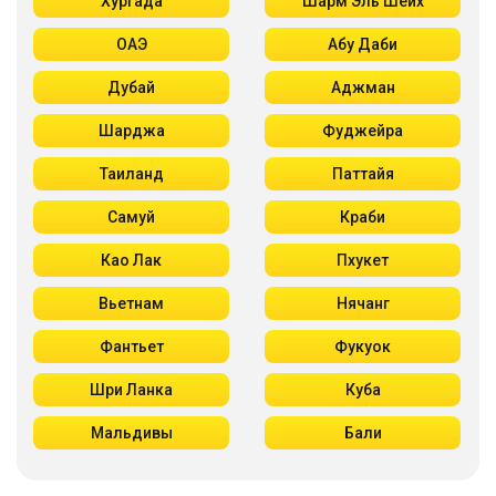
Хургада
Шарм Эль Шейх
ОАЭ
Абу Даби
Дубай
Аджман
Шарджа
Фуджейра
Таиланд
Паттайя
Самуй
Краби
Као Лак
Пхукет
Вьетнам
Нячанг
Фантьет
Фукуок
Шри Ланка
Куба
Мальдивы
Бали