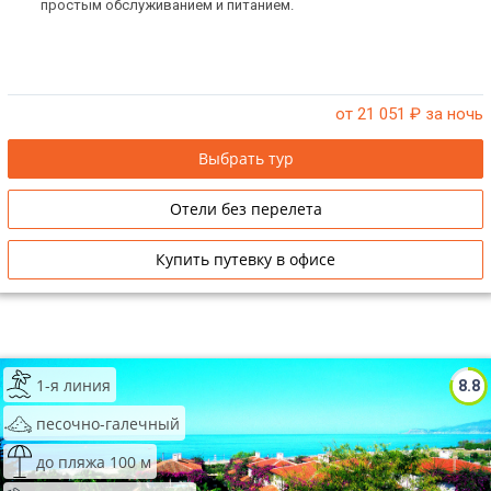
простым обслуживанием и питанием.
от 21 051
₽ за ночь
Выбрать тур
Отели без перелета
Купить путевку в офисе
1-я линия
8.8
песочно-галечный
до пляжа 100 м