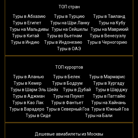
ТОП стран
Туры в Абхазию
Туры в Турцию
Туры в Таиланд
Туры в Египет
Туры на Шри Ланку
Туры на Кубу
Туры на Мальдивы
Туры на Сейшелы
Туры на Маврикий
Туры в Китай
Туры во Вьетнам
Туры в Венесуэлу
Туры в Индию
Туры в Индонезию
Туры в Черногорию
Туры в ОАЭ
ТОП курортов
Туры в Аланью
Туры в Белек
Туры в Мармарис
Туры в Кемер
Туры в Бодрум
Туры в Хургаду
Туры в Шарм Эль Шейх
Туры в Дубай
Туры в Шарджу
Туры в Аджман
Туры на Пхукет
Туры в Паттайю
Туры в Као Лак
Туры в Фантьет
Туры на Хайнань
Туры в Варадеро
Туры в Северный Гоа
Туры в Южный Гоа
Туры в Сиде
Туры на Бали
Дешевые авиабилеты из Москвы