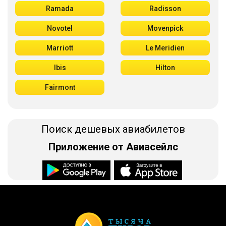
Ramada
Radisson
Novotel
Movenpick
Marriott
Le Meridien
Ibis
Hilton
Fairmont
Поиск дешевых авиабилетов
Приложение от Авиасейлс
Доступно в
Загрузите в