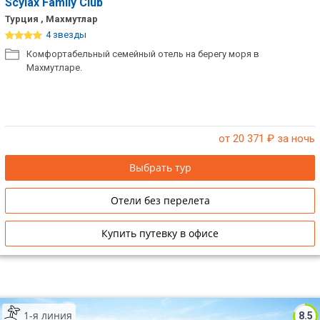
Scylax Family Club
Турция , Махмутлар
4 звезды
Комфортабельный семейный отель на берегу моря в
Махмутларе.
от 20 371
₽ за ночь
Выбрать тур
Отели без перелета
Купить путевку в офисе
1-я линия
8.5