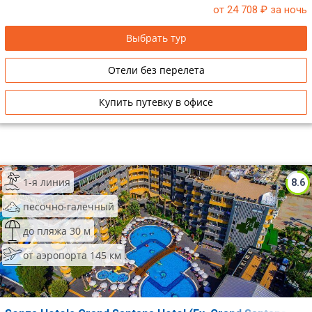
от 24 708
₽ за ночь
Выбрать тур
Отели без перелета
Купить путевку в офисе
1-я линия
8.6
песочно-галечный
до пляжа 30 м
от аэропорта 145 км