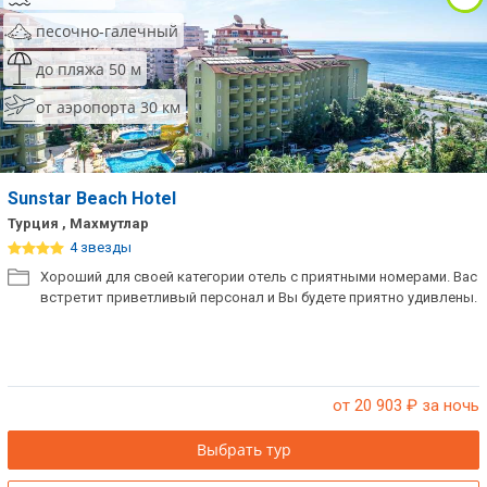
песочно-галечный
до пляжа 50 м
от аэропорта 30 км
Sunstar Beach Hotel
Турция , Махмутлар
4 звезды
Хороший для своей категории отель с приятными номерами. Вас
встретит приветливый персонал и Вы будете приятно удивлены.
от 20 903
₽ за ночь
Выбрать тур