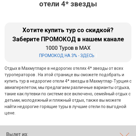
отели 4* звезды
Бали
Вьетнам
Хотите купить тур со скидкой?
Хайнань
Заберите ПРОМОКОД в нашем канале
1000 Туров в MAX
Северный Гоа
|
ПРОМОКОД НА 3% - ЗДЕСЬ
Южный Гоа
Отдых в Махмутларе в недорогих отелях 4* звезды от всех
Занзибар
туроператоров . На этой странице вы сможете подобрать и
купить тур в недорогие отели 4* звезды в Махмутлар-Турция с
Абхазия
авиаперелетом, мы предлагаем различные варианты отдыха,
такие как путевки по системе все включено, семейный отдых с
Большой Сочи
детьми, молодежный и пляжный отдых, также вы можете
найти недорогие горящие туры в лучшие отели по выгодной
Кав Мин Воды
цене.
Экскурсионные туры
VIP отели 5 звезд
Вылет из: