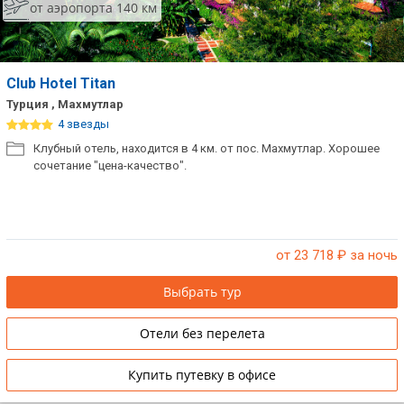
от аэропорта 140 км
Club Hotel Titan
Турция , Махмутлар
4 звезды
Клубный отель, находится в 4 км. от пос. Махмутлар. Хорошее
сочетание "цена-качество".
от 23 718
₽ за ночь
Выбрать тур
Отели без перелета
Купить путевку в офисе