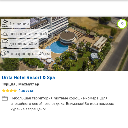
1-я линия
9
песочно-галечный
до пляжа 40 м
от аэропорта 140 км
Drita Hotel Resort & Spa
Турция , Махмутлар
4 звезды
Небольшая территория, уютные хорошие номера. Для
спокойного семейного отдыха. Внимание! Во всех номерах
курение запрещено!