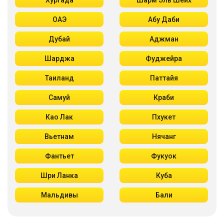
Хургада
Шарм Эль Шейх
ОАЭ
Абу Даби
Дубай
Аджман
Шарджа
Фуджейра
Таиланд
Паттайя
Самуй
Краби
Као Лак
Пхукет
Вьетнам
Нячанг
Фантьет
Фукуок
Шри Ланка
Куба
Мальдивы
Бали