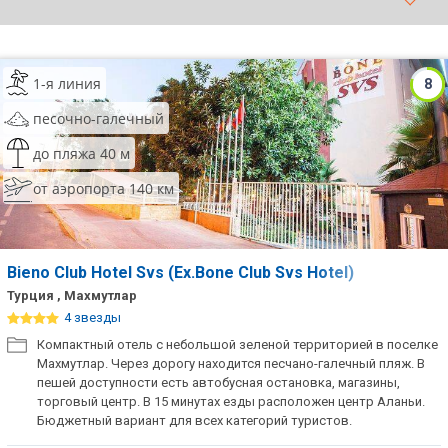
ТОП 10 лучших отелей 5*
1-я линия
8
ТОП 10 недорогих отелей
5*
песочно-галечный
Лучшие отели 4* звезды
до пляжа 40 м
от аэропорта 140 км
Недорогие отели 4*
звезды
Лучшие отели 3* звезды
Bieno Club Hotel Svs (Ex.Bone Club Svs Hotel)
Недорогие отели 3*
Турция , Махмутлар
звезды
4 звезды
Компактный отель c небольшой зеленой территорией в поселке
Сетевые отели Турции
Махмутлар. Через дорогу находится песчано-галечный пляж. В
пешей доступности есть автобусная остановка, магазины,
Сетевые отели Египта
торговый центр. В 15 минутах езды расположен центр Аланьи.
Бюджетный вариант для всех категорий туристов.
Сетевые отели ОАЭ