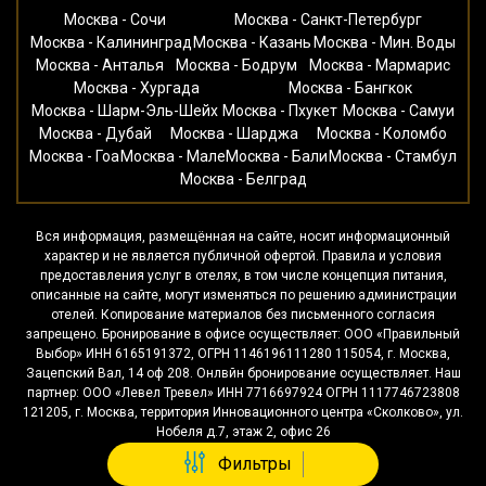
Москва - Сочи
Москва - Санкт-Петербург
Москва - Калининград
Москва - Казань
Москва - Мин. Воды
Москва - Анталья
Москва - Бодрум
Москва - Мармарис
Москва - Хургада
Москва - Бангкок
Москва - Шарм-Эль-Шейх
Москва - Пхукет
Москва - Самуи
Москва - Дубай
Москва - Шарджа
Москва - Коломбо
Москва - Гоа
Москва - Мале
Москва - Бали
Москва - Стамбул
Москва - Белград
Вся информация, размещённая на сайте, носит информационный
характер и не является публичной офертой. Правила и условия
предоставления услуг в отелях, в том числе концепция питания,
описанные на сайте, могут изменяться по решению администрации
отелей. Копирование материалов без письменного согласия
запрещено. Бронирование в офисе осуществляет: ООО «Правильный
Выбор» ИНН 6165191372, ОГРН 1146196111280 115054, г. Москва,
Зацепский Вал, 14 оф 208. Онлвйн бронирование осуществляет. Наш
партнер: ООО «Левел Тревел» ИНН 7716697924 ОГРН 1117746723808
121205, г. Москва, территория Инновационного центра «Сколково», ул.
Нобеля д.7, этаж 2, офис 26
Фильтры