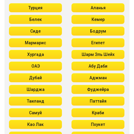
Турция
Аланья
Белек
Кемер
Сиде
Бодрум
Мармарис
Египет
Хургада
Шарм Эль Шейх
ОАЭ
Абу Даби
Дубай
Аджман
Шарджа
Фуджейра
Таиланд
Паттайя
Самуй
Краби
Као Лак
Пхукет