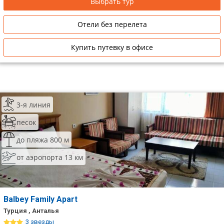
Выбрать тур
Отели без перелета
Купить путевку в офисе
3-я линия
песок
до пляжа 800 м
от аэропорта 13 км
Balbey Family Apart
Турция , Анталья
3 звезды