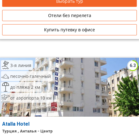
Выбрать тур
Отели без перелета
Купить путевку в офисе
3-я линия
6.3
песочно-галечный
до пляжа 2 км
от аэропорта 10 км
Atalla Hotel
Турция , Анталья - Центр