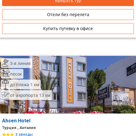
Выбрать тур
Отели без перелета
Купить путевку в офисе
3-я линия
песок
до пляжа 1 км
от аэропорта 13 км
Ahsen Hotel
Турция , Анталия
3 звезды