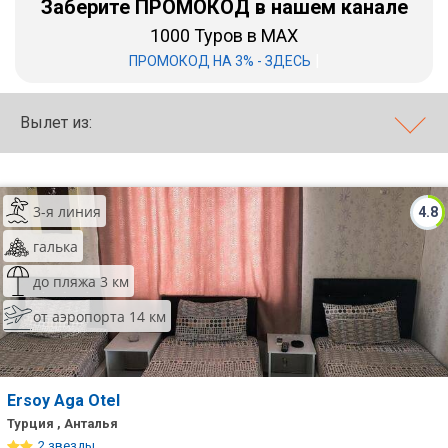
Заберите ПРОМОКОД в нашем канале
1000 Туров в MAX
Бали
|
ПРОМОКОД НА 3% - ЗДЕСЬ
Вьетнам
Хайнань
Вылет из:
Северный Гоа
Южный Гоа
3-я линия
4.8
Занзибар
галька
Абхазия
до пляжа 3 км
от аэропорта 14 км
Большой Сочи
Кав Мин Воды
Экскурсионные туры
Ersoy Aga Otel
Турция , Анталья
VIP отели 5 звезд
2 звезды