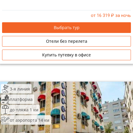
от 16 319
₽ за ночь
Выбрать тур
Отели без перелета
Купить путевку в офисе
3-я линия
платформа
до пляжа 1 км
от аэропорта 14 км