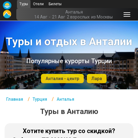
Туры
Отели
Билеты
Главная
Анталья
14 Авг
-
21 Авг
2 взрослых
из Москвы
Турция- Курорты
Туры и отдых в Анталии
Офис г. Москва
Помощь
Популярные курорты Турции
Подборки отелей
Турция
Анталия - центр
Лара
Таиланд
Главная
Турция
Анталья
ОАЭ
Туры в Анталию
Египет
Куба
Хотите купить тур со скидкой?
Шри Ланка