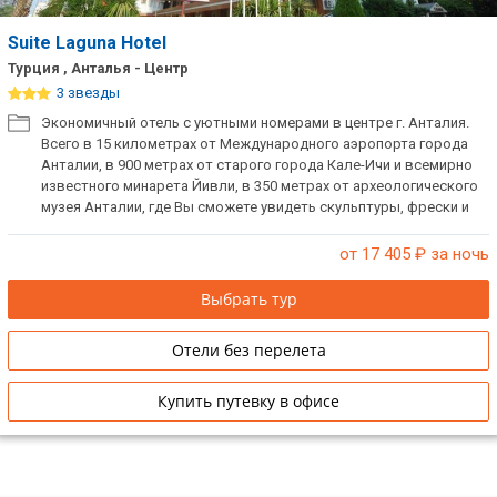
Suite Laguna Hotel
Турция , Анталья - Центр
3 звезды
Экономичный отель с уютными номерами в центре г. Анталия.
Всего в 15 километрах от Международного аэропорта города
Анталии, в 900 метрах от старого города Кале-Ичи и всемирно
известного минарета Йивли, в 350 метрах от археологического
музея Анталии, где Вы сможете увидеть скульптуры, фрески и
другие археологические находки древних цивилизаций, живших
на территории Анталии. Внимание! Отель не заселяет одиноких
от 17 405
₽ за ночь
мужчин в один номер.
Выбрать тур
Отели без перелета
Купить путевку в офисе