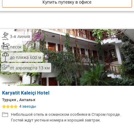
Купить путевку в офисе
3-я линия
песок
до пляжа 600 м
от аэропорта 13 км
Karyatit Kaleiçi Hotel
Турция , Анталья
4 звезды
Небольшой отель в османском особняке в Старом городе.
Гостей ждут уютные номера и хороший завтрак.