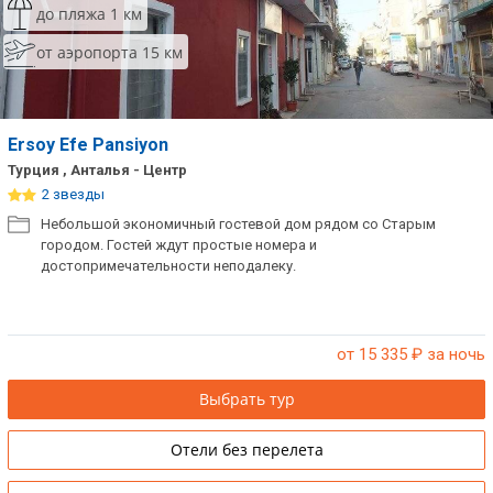
до пляжа 1 км
Сетевые отели Таиланда
от аэропорта 15 км
Сетевые отели Шри Ланки
Ersoy Efe Pansiyon
Сетевые отели Вьетнама
Турция , Анталья - Центр
2 звезды
Сетевые отели Мальдив
Небольшой экономичный гостевой дом рядом со Старым
городом. Гостей ждут простые номера и
Сетевые отели Бали
достопримечательности неподалеку.
Сетевые отели Сейшел
Сетевые отели Маврикия
от 15 335
₽ за ночь
Выбрать тур
Отели без перелета