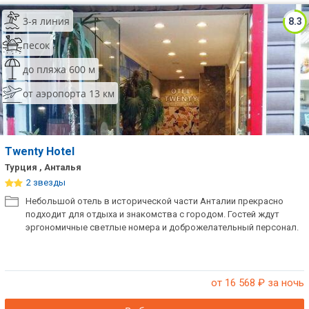
3-я линия
8.3
песок
до пляжа 600 м
от аэропорта 13 км
Twenty Hotel
Турция , Анталья
2 звезды
Небольшой отель в исторической части Анталии прекрасно
подходит для отдыха и знакомства с городом. Гостей ждут
эргономичные светлые номера и доброжелательный персонал.
от 16 568
₽ за ночь