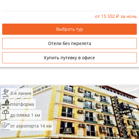
от 15 552
₽ за ночь
Выбрать тур
Отели без перелета
Купить путевку в офисе
3-я линия
платформа
до пляжа 1 км
от аэропорта 14 км