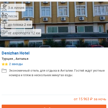
3-я линия
песок
до пляжа 2 км
от аэропорта 12 км
Denizhan Hotel
Турция , Анталья
2 звезды
Экономичный отель для отдыха в Анталии. Гостей ждут уютные
номера и пляж в нескольких минутах езды.
от 15 963
₽ за ночь