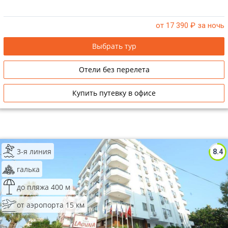
от 17 390
₽ за ночь
Выбрать тур
Отели без перелета
Купить путевку в офисе
3-я линия
8.4
галька
до пляжа 400 м
от аэропорта 15 км