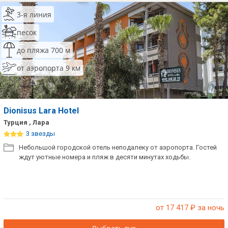
3-я линия
песок
до пляжа 700 м
от аэропорта 9 км
Dionisus Lara Hotel
Турция , Лара
3 звезды
Небольшой городской отель неподалеку от аэропорта. Гостей
ждут уютные номера и пляж в десяти минутах ходьбы.
от 17 417
₽ за ночь