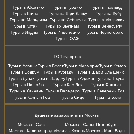
Туры в Аланью
Туры в Белек
Туры в Мармарис
Туры в Кемер
Туры в Бодрум
Туры в Хургаду
Туры в Шарм Эль Шейх
Туры в Дубай
Туры в Шарджу
Туры в Аджман
Туры на Пхукет
Туры в Паттайю
Туры в Као Лак
Туры в Фантьет
Туры на Хайнань
Туры в Варадеро
Туры в Северный Гоа
Туры в Южный Гоа
Туры в Сиде
Туры на Бали
Дешевые авиабилеты из Москвы
Москва - Сочи
Москва - Санкт-Петербург
Москва - Калининград
Москва - Казань
Москва - Мин. Воды
Москва - Анталья
Москва - Бодрум
Москва - Мармарис
Москва - Хургада
Москва - Бангкок
Москва - Шарм-Эль-Шейх
Москва - Пхукет
Москва - Самуи
Москва - Дубай
Москва - Шарджа
Москва - Коломбо
Москва - Гоа
Москва - Мале
Москва - Бали
Москва - Стамбул
Москва - Белград
Вся информация, размещённая на сайте, носит информационный
характер и не является публичной офертой. Правила и условия