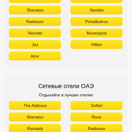
Сетевые отели ОАЭ
Отдыхайте в лучших отелях
The Address
Sofitel
Sheraton
Rove
Ramada
Radisson
Novotel
Movenpick
Marriott
Le Meridien
Ibis
Hilton
Fairmont