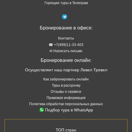
Бронирование онлайн:
Осуществляет наш партнер Левел Тревел
Как забронировать онлайн
Туры в рассрочку
Отзывы о сервисе
Правовая информация
Политика обработки персональных данных
Подбор тура в WhatsApp
ТОП стран
Туры в Абхазию
Туры в Турцию
Туры в Таиланд
Туры в Египет
Туры на Шри Ланку
Туры на Кубу
Туры на Мальдивы
Туры на Сейшелы
Туры на Маврикий
Туры в Китай
Туры во Вьетнам
Туры в Венесуэлу
Туры в Индию
Туры в Индонезию
Туры в Черногорию
Туры в ОАЭ
ТОП курортов