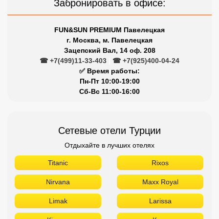
Сетевые отели Турции
Отдыхайте в лучших отелях
Titanic
Rixos
Nirvana
Maxx Royal
Limak
Larissa
Kirman
Kaya
Justiniano
Gloria
Dobedan
Delphin
Crystal
Barut
Aydınbey
Aska