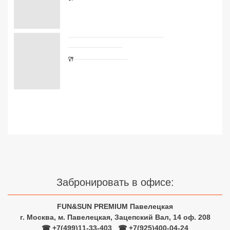
Забронировать в офисе:
FUN&SUN PREMIUM Павелецкая
г. Москва, м. Павелецкая, Зацепский Вал, 14 оф. 208
☎ +7(499)11-33-403
|
☎ +7(925)400-04-24
✅ Время работы: Пн-Пт 10:00-19:00 Сб-Вс 11:00-16:00
Узнайте цены на туры с
авиаперелетом из Москвы
Туры на двоих взрослых