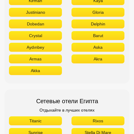
Armas
Akra
Akka
Сетевые отели Египта
Отдыхайте в лучших отелях
Titanic
Rixos
Sunrise
Stella Di Mare
Sheraton
Sentido
Radisson
Pickalbatros
Novotel
Movenpick
Jaz
Hilton
Azur