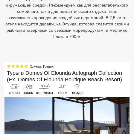
окружающей средой. Рекомендуем как для респектабельного
Кав Мин Воды
семейного, так и для романтического отдыха. Есть
возможность проведения свадебных церемоний. В 2,5 км от
Экскурсионные туры
отеля находится деревушка Элунда, которая славится своими
рыбными тавернами со свежими морепродуктам, и местечко
VIP отели 5 звезд
Плака в 700 м.
ТОП 10 лучших отелей 5*
ТОП 10 недорогих отелей
Элунда
,
Греция
5*
Туры в
Domes Of Elounda Autograph Collection
(Ex. Domes Of Elounda Boutique Beach Resort)
Лучшие отели 4* звезды
30 м
1-я
Недорогие отели 4*
линия
песок
до пляжа
75 км
везде
звезды
Лучшие отели 3* звезды
Недорогие отели 3*
звезды