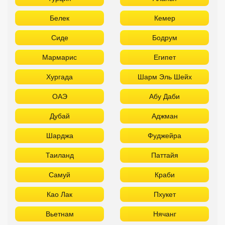
Дубай
Аджман
Шарджа
Фуджейра
Таиланд
Паттайя
Самуй
Краби
Као Лак
Пхукет
Вьетнам
Нячанг
Фантьет
Фукуок
Шри Ланка
Куба
Мальдивы
Бали