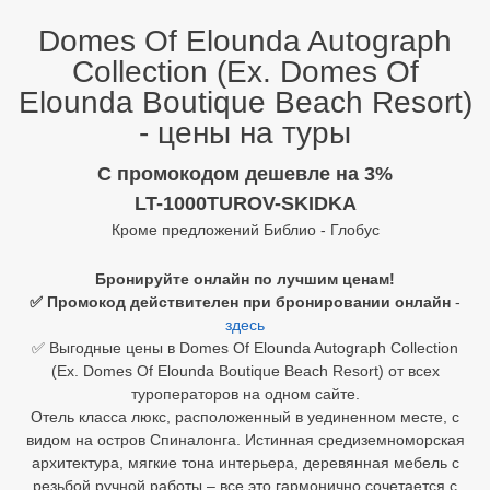
Domes Of Elounda Autograph
Египет
Collection (Ex. Domes Of
Куба
Elounda Boutique Beach Resort)
- цены на туры
Шри Ланка
Бали
C промокодом дешевле на 3%
LT-1000TUROV-SKIDKA
Вьетнам
Кроме предложений Библио - Глобус
Хайнань
Бронируйте онлайн по лучшим ценам!
✅ Промокод действителен при бронировании онлайн
-
Северный Гоа
здесь
Южный Гоа
✅ Выгодные цены в Domes Of Elounda Autograph Collection
(Ex. Domes Of Elounda Boutique Beach Resort) от всех
Занзибар
туроператоров на одном сайте.
Отель класса люкс, расположенный в уединенном месте, с
Абхазия
видом на остров Спиналонга. Истинная средиземноморская
архитектура, мягкие тона интерьера, деревянная мебель с
Большой Сочи
резьбой ручной работы – все это гармонично сочетается с