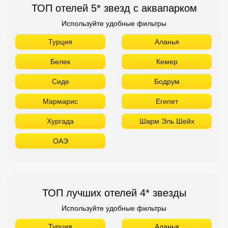
Мармарис
Египет
Хургада
Шарм Эль Шейх
ОАЭ
ТОП лучших отелей 4* звезды
Используйте удобные фильтры
Турция
Аланья
Белек
Кемер
Сиде
Бодрум
Мармарис
Египет
Хургада
Шарм Эль Шейх
ОАЭ
Абу Даби