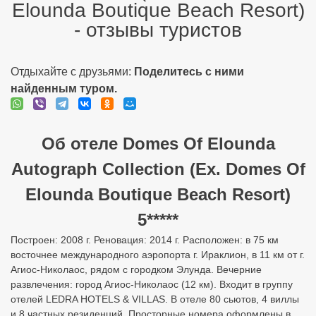
Об отеле Domes Of Elounda
Autograph Collection (Ex. Domes Of
Elounda Boutique Beach Resort)
5*****
Построен: 2008 г. Реновация: 2014 г. Расположен: в 75 км
восточнее международного аэропорта г. Ираклион, в 11 км от г.
Агиос-Николаос, рядом с городком Элунда. Вечерние
развлечения: город Агиос-Николаос (12 км). Входит в группу
отелей LEDRA HOTELS & VILLAS. В отеле 80 сьютов, 4 виллы
и 8 частных резиденций. Просторные номера оформлены в
средиземноморском стиле с элементами восточной классики.
Каждый номер индивидуален и неповторим по своему
дизайну. Общая площадь: 40 500 м2. Пляж: собственный
песчано-галечный пляж, первая береговая линия, в 30 м от
отеля. Зонты, шезлонги, матрасы, полотенца – бесплатно.
Между отелем и пляжем имеется подземный переход.
Протяженность пляжа – 700 м. Размещение с животными: нет.
Номер телефона: +30 (28410) 43500 / 41603. Адрес: Crete,
72053 Elounda. Дополнительная информация: до отеля