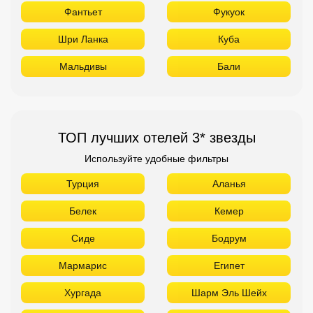
ТОП лучших отелей 3* звезды
Используйте удобные фильтры
Турция
Аланья
Белек
Кемер
Сиде
Бодрум
Мармарис
Египет
Хургада
Шарм Эль Шейх
ОАЭ
Абу Даби
Дубай
Аджман
Шарджа
Фуджейра
Таиланд
Паттайя
Самуй
Краби