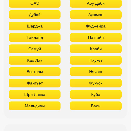
Као Лак
Пхукет
Вьетнам
Нячанг
Фантьет
Фукуок
Шри Ланка
Куба
Мальдивы
Бали
ТОП отелей 5* звезд с аквапарком
Используйте удобные фильтры
Турция
Аланья
Белек
Кемер
Сиде
Бодрум