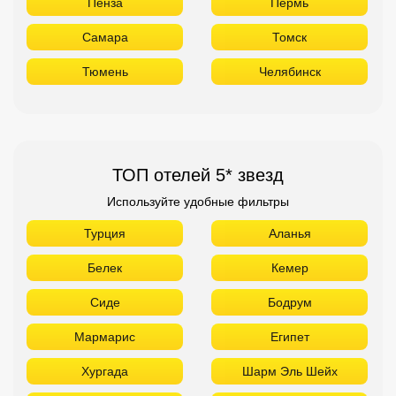
ТОП отелей 5* звезд
Используйте удобные фильтры
Турция
Аланья
Белек
Кемер
Сиде
Бодрум
Мармарис
Египет
Хургада
Шарм Эль Шейх
ОАЭ
Абу Даби
Дубай
Аджман
Шарджа
Фуджейра
Таиланд
Паттайя
Самуй
Краби