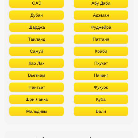
Као Лак
Пхукет
Вьетнам
Нячанг
Фантьет
Фукуок
Шри Ланка
Куба
Мальдивы
Бали
Забронировать в офисе:
FUN&SUN PREMIUM Павелецкая
г. Москва, м. Павелецкая
Зацепский Вал, 14 оф. 208
☎ +7(499)11-33-403
|
☎ +7(925)400-04-24
✅ Время работы:
Пн-Пт 10:00-19:00
Сб-Вс 11:00-16:00