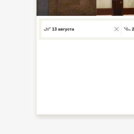
Кав Мин Воды
Экскурсионные туры
13 августа
VIP отели 5 звезд
ТОП 10 лучших отелей 5*
ТОП 10 недорогих отелей
5*
Лучшие отели 4* звезды
Недорогие отели 4*
звезды
Лучшие отели 3* звезды
Недорогие отели 3*
звезды