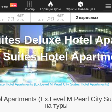
new
леты
Помощь
Горящие туры
Офис м. Павелецкая
АВГ
АВГ
13
20
ТВ
ЧТВ
2026
2026
uites Deluxe Hotel Ap
y Suites Hotel Apartme
luxe Hotel Apartments (Ex.Level M Pearl City Suites Hotel Apartments)
el Apartments (Ex.Level M Pearl City Su
на туры