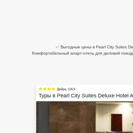
Египет
Куба
Шри Ланка
Бали
✅ Выгодные цены в Pearl City Suites De
Комфортабельный апарт-отель для деловой поездк
Вьетнам
Хайнань
Северный Гоа
Дейра
,
ОАЭ
Южный Гоа
Туры в
Pearl City Suites Deluxe Hotel 
Занзибар
Абхазия
Большой Сочи