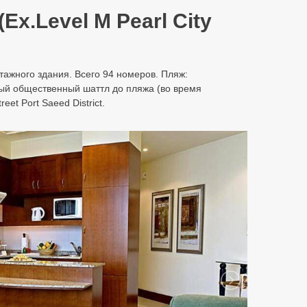
(Ex.Level M Pearl City
этажного здания. Всего 94 номеров. Пляж:
тный общественный шаттл до пляжа (во время
et Port Saeed District.