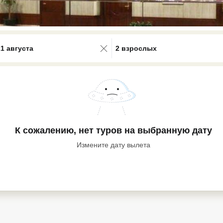
0 results available. Select is focus
21 августа
2 взрослых
К сожалению, нет туров
на выбранную дату
Измените дату вылета