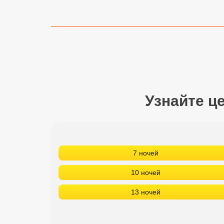
Сетевые отели Турции
Сетевые отели Египта
Сетевые отели ОАЭ
Сетевые отели Таиланда
Узнайте ц
Сетевые отели Шри Ланки
Сетевые отели Вьетнама
7 ночей
Сетевые отели Мальдив
10 ночей
Сетевые отели Бали
13 ночей
Сетевые отели Сейшел
Сетевые отели Маврикия