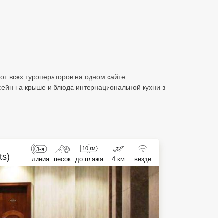
) от всех туроператоров на одном сайте.
сейн на крыше и блюда интернациональной кухни в
10 км
3-я
ts)
линия
песок
до пляжа
4 км
везде