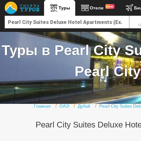
new
Туры
Отели
Би
Главная
Ч
Горящие туры
Туры в Турцию
Туры в Pearl City S
Туры в Египет
Туры в ОАЭ
Pearl Cit
Офис г. Москва
Помощь
Подборки отелей
Главная
ОАЭ
Дубай
Pearl City Suites De
Турция
Pearl City Suites Deluxe Hot
Таиланд
ОАЭ