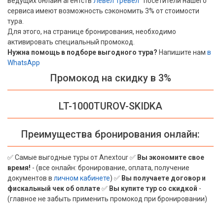
ведущих онлайн агентств
Левел Тревел
|
посетители нашего
сервиса имеют возможность сэкономить 3% от стоимости
Вьетнам
тура.
Для этого, на странице бронирования, необходимо
Хайнань
активировать специальный промокод.
Нужна помощь в подборе выгодного тура?
Напишите нам
в
Северный Гоа
WhatsApp
Промокод на скидку в 3%
Южный Гоа
Занзибар
LT-1000TUROV-SKIDKA
Абхазия
Преимущества бронирования онлайн:
Большой Сочи
Кав Мин Воды
✅ Самые выгодные туры от Anextour ✅
Вы экономите свое
время!
- (все онлайн: бронирование, оплата, получение
Экскурсионные туры
документов в
личном кабинете
) ✅
Вы получаете договор и
фискальный чек об оплате
✅
Вы купите тур со скидкой
-
VIP отели 5 звезд
(главное не забыть применить промокод при бронировании)
ТОП 10 лучших отелей 5*