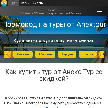
Туры
Отели
Билеты
Главная
Турция
15 Авг
-
22 Авг
2 взрослых
из Москвы
Офис г. Москва
Промокод на туры от Anextour
Помощь
Куда можно купить путевку сейчас
Подборки отелей
Турция
ория
Россия
Абхазия
Турция
Египет
ОА
Таиланд
ОАЭ
Как купить тур от Анекс Тур со
скидкой?
Египет
Куба
Шри Ланка
Забронировать тур от Anextour с дополнительной скидкой
в 3% - легко!
. Благодаря нашему сотрудничеству с одним из
Бали