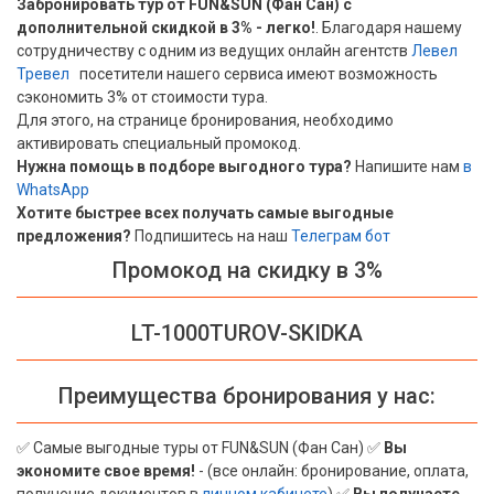
Забронировать тур от FUN&SUN (Фан Сан) с
дополнительной скидкой в 3% - легко!
. Благодаря нашему
Вьетнам
сотрудничеству с одним из ведущих онлайн агентств
Левел
Тревел
|
посетители нашего сервиса имеют возможность
Хайнань
сэкономить 3% от стоимости тура.
Для этого, на странице бронирования, необходимо
Северный Гоа
активировать специальный промокод.
Нужна помощь в подборе выгодного тура?
Напишите нам
в
Южный Гоа
WhatsApp
Хотите быстрее всех получать самые выгодные
Занзибар
предложения?
Подпишитесь на наш
Телеграм бот
Абхазия
Промокод на скидку в 3%
Большой Сочи
LT-1000TUROV-SKIDKA
Кав Мин Воды
Преимущества бронирования у нас:
Экскурсионные туры
VIP отели 5 звезд
✅ Самые выгодные туры от FUN&SUN (Фан Сан) ✅
Вы
экономите свое время!
- (все онлайн: бронирование, оплата,
ТОП 10 лучших отелей 5*