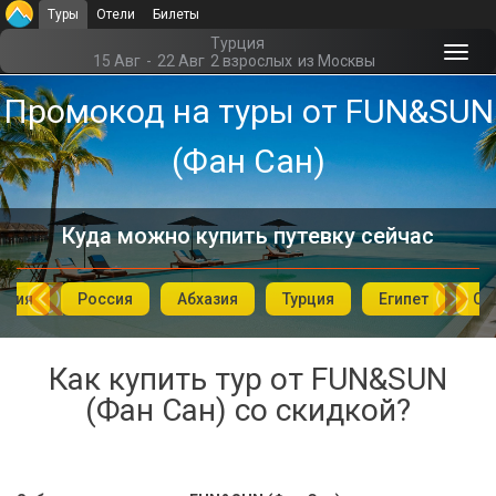
Туры
Отели
Билеты
Главная
Турция
15 Авг
-
22 Авг
2 взрослых
из Москвы
Офис г. Москва
Промокод на туры от FUN&SUN
Помощь
(Фан Сан)
Подборки отелей
Турция
Куда можно купить путевку сейчас
Таиланд
ория
Россия
Абхазия
Турция
Египет
ОА
ОАЭ
Египет
Как купить тур от FUN&SUN
(Фан Сан) со скидкой?
Куба
Шри Ланка
Бали