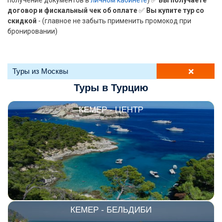
получение документов в
личном кабинете
) ✅
Вы получаете
договор и фискальный чек об оплате
✅
Вы купите тур со
скидкой
- (главное не забыть применить промокод при
ТОП 10 недорогих отелей
бронировании)
5*
Лучшие отели 4* звезды
+
Туры из Москвы
Недорогие отели 4*
звезды
Туры в Турцию
Лучшие отели 3* звезды
КЕМЕР - ЦЕНТР
Недорогие отели 3*
звезды
Сетевые отели Турции
Сетевые отели Египта
Сетевые отели ОАЭ
КЕМЕР - БЕЛЬДИБИ
Сетевые отели Таиланда