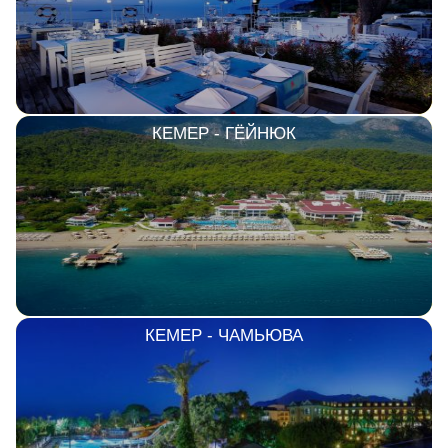
КЕМЕР - ГЁЙНЮК
КЕМЕР - ЧАМЬЮВА