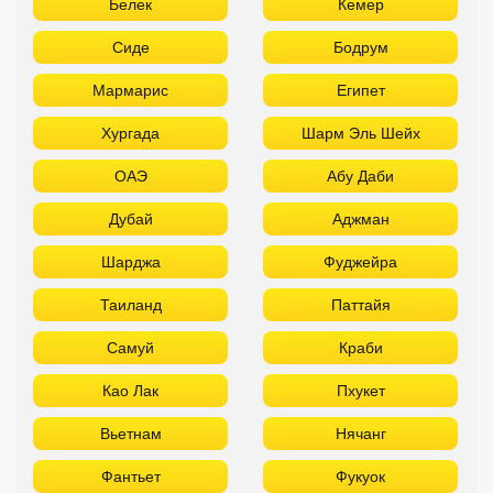
Белек
Кемер
Сиде
Бодрум
Мармарис
Египет
Хургада
Шарм Эль Шейх
ОАЭ
Абу Даби
Дубай
Аджман
Шарджа
Фуджейра
Таиланд
Паттайя
Самуй
Краби
Као Лак
Пхукет
Вьетнам
Нячанг
Фантьет
Фукуок