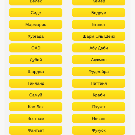
Белек
Кемер
Сиде
Бодрум
Мармарис
Египет
Хургада
Шарм Эль Шейх
ОАЭ
Абу Даби
Дубай
Аджман
Шарджа
Фуджейра
Таиланд
Паттайя
Самуй
Краби
Као Лак
Пхукет
Вьетнам
Нячанг
Фантьет
Фукуок