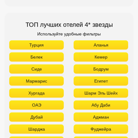
ТОП лучших отелей 4* звезды
Используйте удобные фильтры
Турция
Аланья
Белек
Кемер
Сиде
Бодрум
Мармарис
Египет
Хургада
Шарм Эль Шейх
ОАЭ
Абу Даби
Дубай
Аджман
Шарджа
Фуджейра