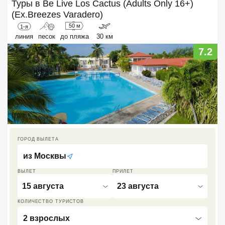
Туры в
Be Live Los Cactus (Adults Only 16+)
(Ex.Breezes Varadero)
Кав Мин Воды
50 м
1-я
Экскурсионные туры
линия
песок
до пляжа
30 км
7.2
VIP отели 5 звезд
ТОП 10 лучших отелей 5*
ТОП 10 недорогих отелей
5*
Лучшие отели 4* звезды
ГОРОД ВЫЛЕТА
Недорогие отели 4*
из
Москвы
звезды
ВЫЛЕТ
ПРИЛЕТ
Лучшие отели 3* звезды
15 августа
23 августа
КОЛИЧЕСТВО ТУРИСТОВ
Недорогие отели 3*
звезды
2 взрослых