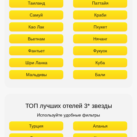
Таиланд
Паттайя
Самуй
Краби
Као Лак
Пхукет
Вьетнам
Нячанг
Фантьет
Фукуок
Шри Ланка
Куба
Мальдивы
Бали
ТОП лучших отелей 3* звезды
Используйте удобные фильтры
Турция
Аланья