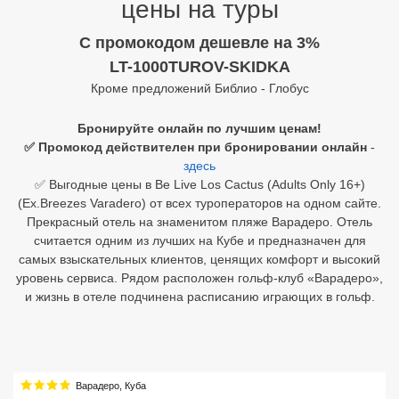
цены на туры
Египет
C промокодом дешевле на 3%
LT-1000TUROV-SKIDKA
Куба
Кроме предложений Библио - Глобус
Шри Ланка
Бронируйте онлайн по лучшим ценам!
Бали
✅ Промокод действителен при бронировании онлайн
-
здесь
Вьетнам
✅ Выгодные цены в Be Live Los Cactus (Adults Only 16+)
(Ex.Breezes Varadero) от всех туроператоров на одном сайте.
Хайнань
Прекрасный отель на знаменитом пляже Варадеро. Отель
считается одним из лучших на Кубе и предназначен для
Северный Гоа
самых взыскательных клиентов, ценящих комфорт и высокий
уровень сервиса. Рядом расположен гольф-клуб «Варадеро»,
Южный Гоа
и жизнь в отеле подчинена расписанию играющих в гольф.
Занзибар
Абхазия
Варадеро
,
Куба
Большой Сочи