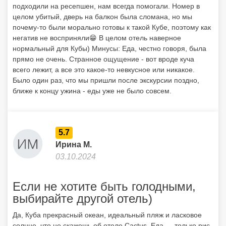
подходили на ресепшен, нам всегда помогали. Номер в
целом убитый, дверь на балкон была сломана, но мы
почему-то были морально готовы к такой Кубе, поэтому как
негатив не восприняли😁 В целом отель наверное
нормальный для Кубы) Минусы: Еда, честно говоря, была
прямо не очень. Странное ощущение - вот вроде куча
всего лежит, а все это какое-то невкусное или никакое.
Было один раз, что мы пришли после экскурсии поздно,
ближе к концу ужина - еды уже не было совсем.
5.7
Ирина М.
03.10.2024
Если не хотите быть голодными,
выбирайте другой отель)
Да, Куба прекрасный океан, идеальный пляж и ласковое
солнце, что не скажешь об отеле Cactus. Еда — только рис