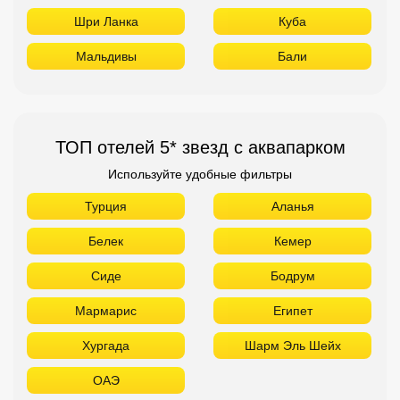
Шри Ланка
Куба
Мальдивы
Бали
ТОП отелей 5* звезд с аквапарком
Используйте удобные фильтры
Турция
Аланья
Белек
Кемер
Сиде
Бодрум
Мармарис
Египет
Хургада
Шарм Эль Шейх
ОАЭ