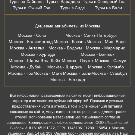
Туры на Хайнань
Туры в Варадеро
Туры в Северный Гоа
Туры в Южный Гоа
Туры в Сиде
Туры на Бали
Дешевые авиабилеты из Москвы
Москва - Сочи
Москва - Санкт-Петербург
Москва - Калининград
Москва - Казань
Москва - Мин. Воды
Москва - Анталья
Москва - Бодрум
Москва - Мармарис
Москва - Хургада
Москва - Бангкок
Москва - Шарм-Эль-Шейх
Москва - Пхукет
Москва - Самуи
Москва - Дубай
Москва - Шарджа
Москва - Коломбо
Москва - Гоа
Москва - Мале
Москва - Бали
Москва - Стамбул
Москва - Белград
Вся информация, размещённая на сайте, носит информационный
характер и не является публичной офертой. Правила и условия
предоставления услуг в отелях, в том числе концепция питания,
описанные на сайте, могут изменяться по решению администрации
отелей. Копирование материалов без письменного согласия
запрещено. Бронирование в офисе осуществляет: ООО «Правильный
Выбор» ИНН 6165191372, ОГРН 1146196111280 115054, г. Москва,
Зацепский Вал, 14 оф 208. Онлвйн бронирование осуществляет. Наш