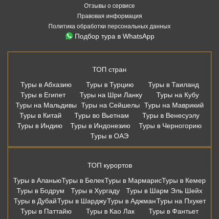
Отзывы о сервисе
Правовая информация
Политика обработки персональных данных
Подбор тура в WhatsApp
ТОП стран
Туры в Абхазию
Туры в Турцию
Туры в Таиланд
Туры в Египет
Туры на Шри Ланку
Туры на Кубу
Туры на Мальдивы
Туры на Сейшелы
Туры на Маврикий
Туры в Китай
Туры во Вьетнам
Туры в Венесуэлу
Туры в Индию
Туры в Индонезию
Туры в Черногорию
Туры в ОАЭ
ТОП курортов
Туры в Аланью
Туры в Белек
Туры в Мармарис
Туры в Кемер
Туры в Бодрум
Туры в Хургаду
Туры в Шарм Эль Шейх
Туры в Дубай
Туры в Шарджу
Туры в Аджман
Туры на Пхукет
Туры в Паттайю
Туры в Као Лак
Туры в Фантьет