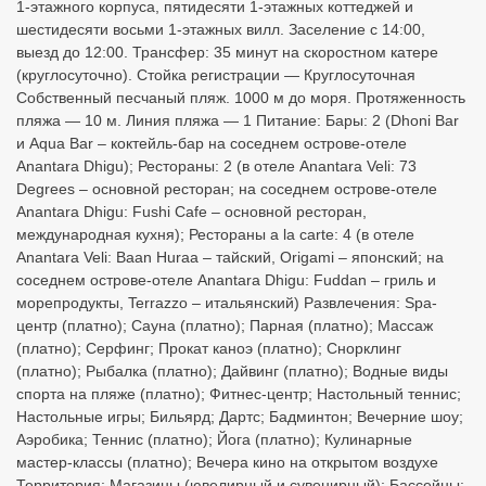
1-этажного корпуса, пятидесяти 1-этажных коттеджей и
шестидесяти восьми 1-этажных вилл. Заселение с 14:00,
выезд до 12:00. Трансфер: 35 минут на скоростном катере
(круглосуточно). Стойка регистрации — Круглосуточная
Собственный песчаный пляж. 1000 м до моря. Протяженность
пляжа — 10 м. Линия пляжа — 1 Питание: Бары: 2 (Dhoni Bar
и Aqua Bar – коктейль-бар на соседнем острове-отеле
Anantara Dhigu); Рестораны: 2 (в отеле Anantara Veli: 73
Degrees – основной ресторан; на соседнем острове-отеле
Anantara Dhigu: Fushi Cafе – основной ресторан,
международная кухня); Рестораны a la carte: 4 (в отеле
Anantara Veli: Baan Huraa – тайский, Origami – японский; на
соседнем острове-отеле Anantara Dhigu: Fuddan – гриль и
морепродукты, Terrazzo – итальянский) Развлечения: Spa-
центр (платно); Сауна (платно); Парная (платно); Массаж
(платно); Серфинг; Прокат каноэ (платно); Снорклинг
(платно); Рыбалка (платно); Дайвинг (платно); Водные виды
спорта на пляже (платно); Фитнес-центр; Настольный теннис;
Настольные игры; Бильярд; Дартс; Бадминтон; Вечерние шоу;
Аэробика; Теннис (платно); Йога (платно); Кулинарные
мастер-классы (платно); Вечера кино на открытом воздухе
Территория: Магазины (ювелирный и сувенирный); Бассейны: