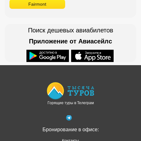
Fairmont
Поиск дешевых авиабилетов
Приложение от Авиасейлс
Доступно в
Загрузите в
Горящие туры в Телеграм
Бронирование в офисе:
Контакты