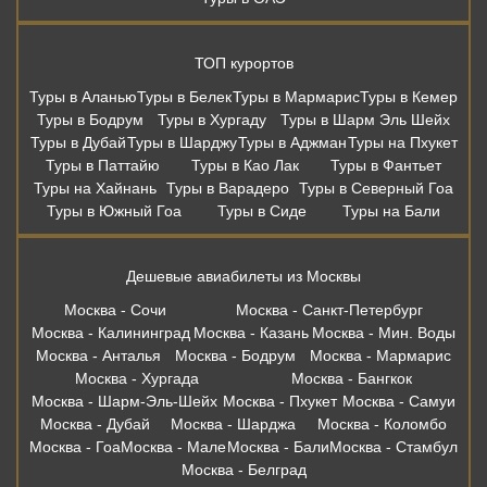
ТОП курортов
Туры в Аланью
Туры в Белек
Туры в Мармарис
Туры в Кемер
Туры в Бодрум
Туры в Хургаду
Туры в Шарм Эль Шейх
Туры в Дубай
Туры в Шарджу
Туры в Аджман
Туры на Пхукет
Туры в Паттайю
Туры в Као Лак
Туры в Фантьет
Туры на Хайнань
Туры в Варадеро
Туры в Северный Гоа
Туры в Южный Гоа
Туры в Сиде
Туры на Бали
Дешевые авиабилеты из Москвы
Москва - Сочи
Москва - Санкт-Петербург
Москва - Калининград
Москва - Казань
Москва - Мин. Воды
Москва - Анталья
Москва - Бодрум
Москва - Мармарис
Москва - Хургада
Москва - Бангкок
Москва - Шарм-Эль-Шейх
Москва - Пхукет
Москва - Самуи
Москва - Дубай
Москва - Шарджа
Москва - Коломбо
Москва - Гоа
Москва - Мале
Москва - Бали
Москва - Стамбул
Москва - Белград