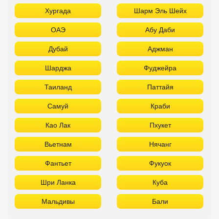
Хургада
Шарм Эль Шейх
ОАЭ
Абу Даби
Дубай
Аджман
Шарджа
Фуджейра
Таиланд
Паттайя
Самуй
Краби
Као Лак
Пхукет
Вьетнам
Нячанг
Фантьет
Фукуок
Шри Ланка
Куба
Мальдивы
Бали