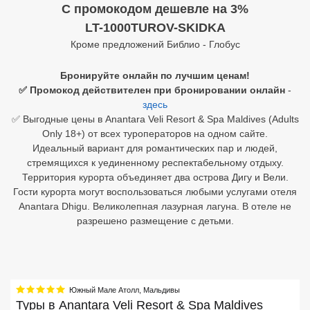
C промокодом дешевле на 3%
Египет
LT-1000TUROV-SKIDKA
Кроме предложений Библио - Глобус
Куба
Бронируйте онлайн по лучшим ценам!
Шри Ланка
✅ Промокод действителен при бронировании онлайн
-
здесь
Бали
✅ Выгодные цены в Anantara Veli Resort & Spa Maldives (Adults
Only 18+) от всех туроператоров на одном сайте.
Вьетнам
Идеальный вариант для романтических пар и людей,
стремящихся к уединенному респектабельному отдыху.
Хайнань
Территория курорта объединяет два острова Дигу и Вели.
Гости курорта могут воспользоваться любыми услугами отеля
Северный Гоа
Anantara Dhigu. Великолепная лазурная лагуна. В отеле не
Южный Гоа
разрешено размещение с детьми.
Занзибар
Абхазия
Южный Мале Атолл
,
Мальдивы
Большой Сочи
Туры в
Anantara Veli Resort & Spa Maldives