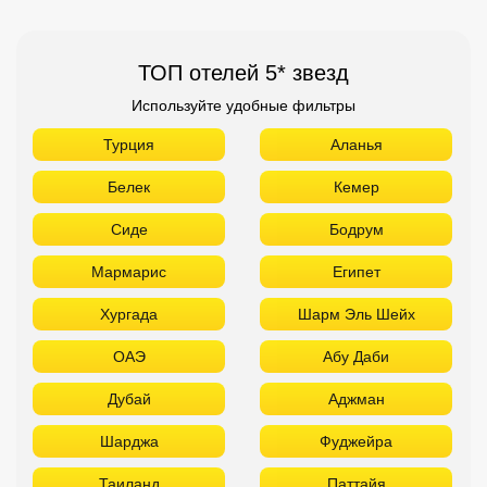
ТОП отелей 5* звезд
Используйте удобные фильтры
Турция
Аланья
Белек
Кемер
Сиде
Бодрум
Мармарис
Египет
Хургада
Шарм Эль Шейх
ОАЭ
Абу Даби
Дубай
Аджман
Шарджа
Фуджейра
Таиланд
Паттайя