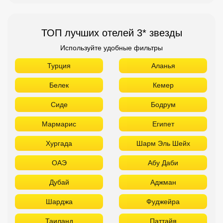
ТОП лучших отелей 3* звезды
Используйте удобные фильтры
Турция
Аланья
Белек
Кемер
Сиде
Бодрум
Мармарис
Египет
Хургада
Шарм Эль Шейх
ОАЭ
Абу Даби
Дубай
Аджман
Шарджа
Фуджейра
Таиланд
Паттайя