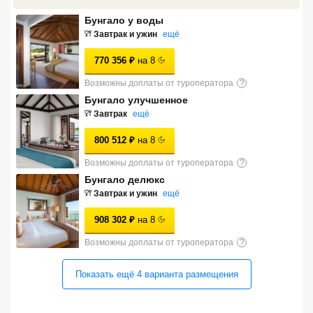
Сетевые отели Турции
Бунгало у воды
Завтрак и ужин
ещё
Сетевые отели Египта
770 356
₽
на
8
Сетевые отели ОАЭ
Возможны доплаты от туроператора
?
Сетевые отели Таиланда
Бунгало улучшенное
Завтрак
ещё
Сетевые отели Шри Ланки
800 512
₽
на
8
Возможны доплаты от туроператора
?
Бунгало делюкс
Сетевые отели Вьетнама
Завтрак и ужин
ещё
908 302
₽
на
8
Сетевые отели Мальдив
Возможны доплаты от туроператора
?
Сетевые отели Бали
Показать ещё
4
варианта
размещения
Сетевые отели Сейшел
Сетевые отели Маврикия