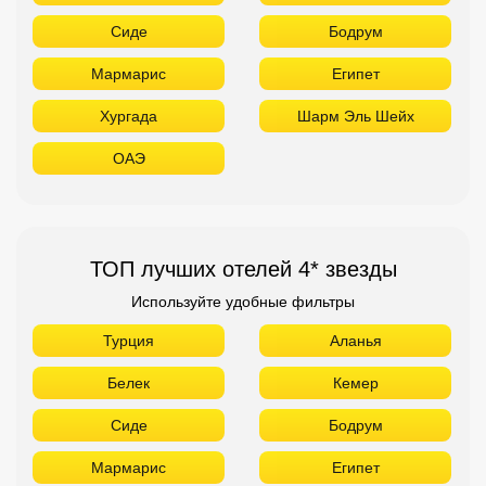
Сиде
Бодрум
Мармарис
Египет
Хургада
Шарм Эль Шейх
ОАЭ
ТОП лучших отелей 4* звезды
Используйте удобные фильтры
Турция
Аланья
Белек
Кемер
Сиде
Бодрум
Мармарис
Египет