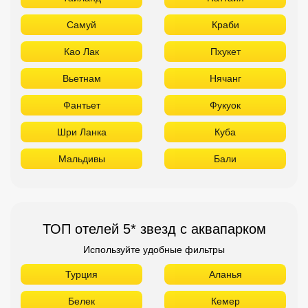
Самуй
Краби
Као Лак
Пхукет
Вьетнам
Нячанг
Фантьет
Фукуок
Шри Ланка
Куба
Мальдивы
Бали
ТОП отелей 5* звезд с аквапарком
Используйте удобные фильтры
Турция
Аланья
Белек
Кемер