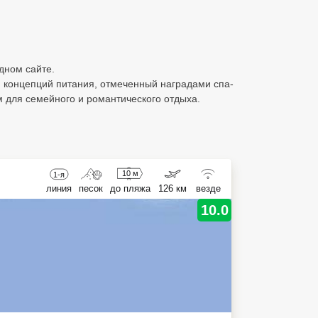
дном сайте.
 концепций питания, отмеченный наградами спа-
 для семейного и романтического отдыха.
10 м
1-я
линия
песок
до пляжа
126 км
везде
10.0