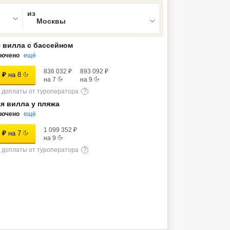
ed , press Down to open the menu,
 вилла с бассейном
лючено
ещё
836 032
₽
893 092
₽
₽
на
8
на
7
на
9
доплаты от туроператора
?
я вилла у пляжа
лючено
ещё
1 099 352
₽
₽
на
7
на
9
доплаты от туроператора
?