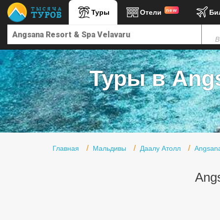
new
Туры
Отели
Би
Главная
В
Горящие туры
Туры в Турцию
Туры в Angs
Туры в Египет
Туры в ОАЭ
Офис г. Москва
Помощь
Главная
Мальдивы
Даалу Атолл
Angsana
Подборки отелей
Angs
Турция
Таиланд
ОАЭ