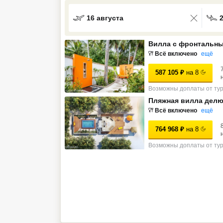
Кав Мин Воды
16 августа
Экскурсионные туры
Вилла с фронтальны
VIP отели 5 звезд
Всё включено
ещё
587 105
₽
на
8
ТОП 10 лучших отелей 5*
Возможны доплаты от ту
Пляжная вилла делю
ТОП 10 недорогих отелей
Всё включено
ещё
5*
764 968
₽
на
8
Лучшие отели 4* звезды
Возможны доплаты от ту
Недорогие отели 4*
звезды
Лучшие отели 3* звезды
Недорогие отели 3*
звезды