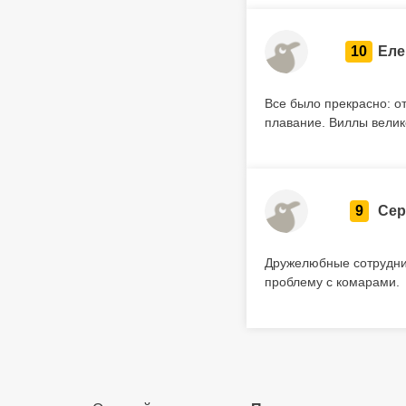
10
Еле
Все было прекрасно: о
плавание. Виллы велик
9
Сер
Дружелюбные сотрудник
проблему с комарами.