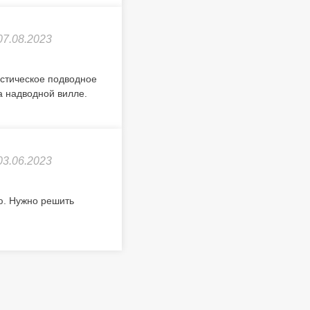
07.08.2023
астическое подводное
а надводной вилле.
03.06.2023
ю. Нужно решить