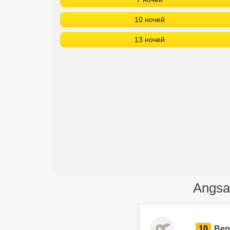
10 ночей
13 ночей
Angsa
10
Вер