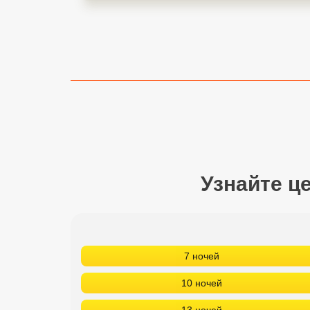
Сетевые отели Турции
Сетевые отели Египта
Сетевые отели ОАЭ
Сетевые отели Таиланда
Сетевые отели Шри Ланки
Узнайте ц
Сетевые отели Вьетнама
Сетевые отели Мальдив
Сетевые отели Бали
7 ночей
Сетевые отели Сейшел
10 ночей
Сетевые отели Маврикия