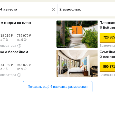
0 results available. Select is focus
24 августа
2 взрослых
м видом на пляж
Пляжная
Всё вк
718 219
₽
735 979
₽
720 985
на
7
на
9
роператора
?
Возможны 
кс с бассейном
Семейна
Всё вк
874 189
₽
943 822
₽
990 771
на
7
на
9
роператора
?
Возможны 
Показать ещё
4
варианта
размещения