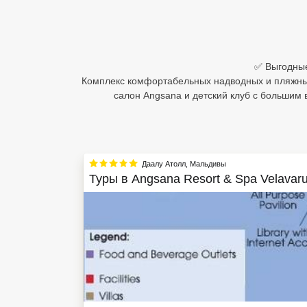
Египет
Куба
✅ Выгодные
Шри Ланка
Комплекс комфортабельных надводных и пляжных
салон Angsana и детский клуб с большим
Бали
Вьетнам
Хайнань
Даалу Атолл
,
Мальдивы
Туры в
Angsana Resort & Spa Velavar
Северный Гоа
Южный Гоа
Занзибар
Абхазия
Большой Сочи