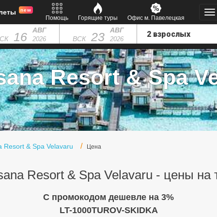
new
леты
Помощь
Горящие туры
Офис м. Павелецкая
АВГ
АВГ
16
23
СК
ВСК
2026
2026
ana Resort & Spa Vel
 Resort & Spa Velavaru
Цена
ana Resort & Spa Velavaru - цены на
C промокодом дешевле на 3%
LT-1000TUROV-SKIDKA