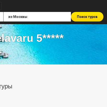
Поиск туров
avaru 5*****
 туры