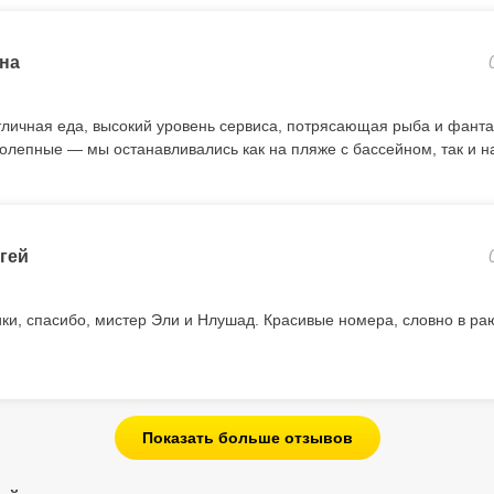
на
тличная еда, высокий уровень сервиса, потрясающая рыба и фант
олепные — мы останавливались как на пляже с бассейном, так и н
гей
и, спасибо, мистер Эли и Нлушад. Красивые номера, словно в ра
Показать больше отзывов