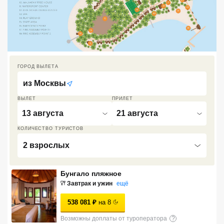
Кав Мин Воды
Экскурсионные туры
VIP отели 5 звезд
ГОРОД ВЫЛЕТА
ТОП 10 лучших отелей 5*
из
Москвы
ВЫЛЕТ
ПРИЛЕТ
ТОП 10 недорогих отелей
13 августа
21 августа
5*
КОЛИЧЕСТВО ТУРИСТОВ
Лучшие отели 4* звезды
2 взрослых
Недорогие отели 4*
звезды
Бунгало пляжное
Завтрак и ужин
ещё
Лучшие отели 3* звезды
538 081
₽
на
8
Недорогие отели 3*
звезды
Возможны доплаты от туроператора
?