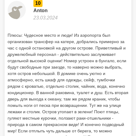
10
Anton
23.03.2024
Плюсы: Чудесное место и люди! Из аэропорта был
организован трансфер на катере, добрались примерно за
час с одной остановкой на другом острове. Приветливый и
дружелюбный персонал - действительно заслуживает
отдельной высокой оценки! Номер устроен в бунгало, если
будут свободные при заезде, то наверно можно выбрать,
хотя остров небольшой. В домике очень уютно и
атмосферно, есть шкаф для одежды, сейф, тумбочки
рядом с кроватью, отдельно столик, чайник, вода, конечно
кондиционер. В ванной раковина, туалет и душ. Есть вторая
дверь для выхода к океану, там же рядом краник, чтобы
помыть ноги от песка при возвращении. Тут же на улице
лежаки и столик. Остров утопает в зелени! Поют птицы,
гуляют местные курочки, ползают раки-отшельники -
природа в самом прекрасном виде! И конечно подводный
мир! Если отплыть чуть дальше от берега, то можно