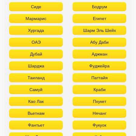
Сиде
Бодрум
Мармарис
Египет
Хургада
Шарм Эль Шейх
ОАЭ
Абу Даби
Дубай
Аджман
Шарджа
Фуджейра
Таиланд
Паттайя
Самуй
Краби
Као Лак
Пхукет
Вьетнам
Нячанг
Фантьет
Фукуок