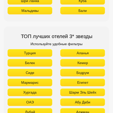
Шри Ланка
Куба
Мальдивы
Бали
ТОП лучших отелей 3* звезды
Используйте удобные фильтры
Турция
Аланья
Белек
Кемер
Сиде
Бодрум
Мармарис
Египет
Хургада
Шарм Эль Шейх
ОАЭ
Абу Даби
Дубай
Аджман