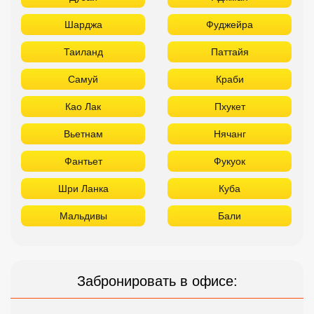
Шарджа
Фуджейра
Таиланд
Паттайя
Самуй
Краби
Као Лак
Пхукет
Вьетнам
Нячанг
Фантьет
Фукуок
Шри Ланка
Куба
Мальдивы
Бали
Забронировать в офисе: