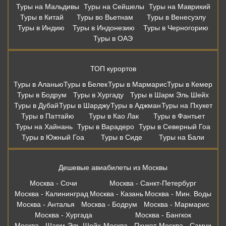
Туры на Мальдивы
Туры на Сейшелы
Туры на Маврикий
Туры в Китай
Туры во Вьетнам
Туры в Венесуэлу
Туры в Индию
Туры в Индонезию
Туры в Черногорию
Туры в ОАЭ
ТОП курортов
Туры в Аланью
Туры в Белек
Туры в Мармарис
Туры в Кемер
Туры в Бодрум
Туры в Хургаду
Туры в Шарм Эль Шейх
Туры в Дубай
Туры в Шарджу
Туры в Аджман
Туры на Пхукет
Туры в Паттайю
Туры в Као Лак
Туры в Фантьет
Туры на Хайнань
Туры в Варадеро
Туры в Северный Гоа
Туры в Южный Гоа
Туры в Сиде
Туры на Бали
Дешевые авиабилеты из Москвы
Москва - Сочи
Москва - Санкт-Петербург
Москва - Калининград
Москва - Казань
Москва - Мин. Воды
Москва - Анталья
Москва - Бодрум
Москва - Мармарис
Москва - Хургада
Москва - Бангкок
Москва - Шарм-Эль-Шейх
Москва - Пхукет
Москва - Самуи