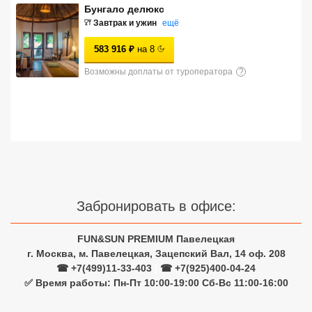
Бунгало делюкс
Сетевые отели Турции
Завтрак и ужин
ещё
Сетевые отели Египта
583 916
₽
на
8
Сетевые отели ОАЭ
Возможны доплаты от туроператора
?
Сетевые отели Таиланда
Сетевые отели Шри Ланки
Сетевые отели Вьетнама
Забронировать в офисе:
Сетевые отели Мальдив
FUN&SUN PREMIUM Павелецкая
Сетевые отели Бали
г. Москва, м. Павелецкая, Зацепский Вал, 14 оф. 208
☎ +7(499)11-33-403
|
☎ +7(925)400-04-24
Сетевые отели Сейшел
✅ Время работы: Пн-Пт 10:00-19:00 Сб-Вс 11:00-16:00
Сетевые отели Маврикия