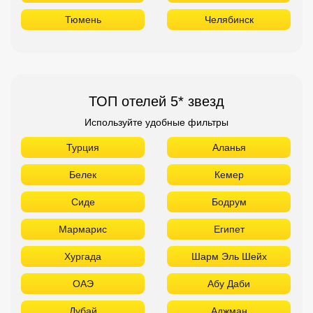
Тюмень
Челябинск
ТОП отелей 5* звезд
Используйте удобные фильтры
Турция
Аланья
Белек
Кемер
Сиде
Бодрум
Мармарис
Египет
Хургада
Шарм Эль Шейх
ОАЭ
Абу Даби
Дубай
Аджман