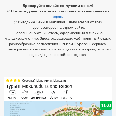
Бронируйте онлайн по лучшим ценам!
Египет
✅ Промокод действителен при бронировании онлайн
-
здесь
Куба
✅ Выгодные цены в Makunudu Island Resort от всех
туроператоров на одном сайте.
Шри Ланка
Небольшой уютный отель, оформленный в типично
мальдивском стиле. Здесь отдыхающих ждёт приятный отдых,
Бали
разнообразные развлечения и высокий уровень сервиса.
Отель располагает спа-салоном и дайвинг-центром, отлично
Вьетнам
подойдёт для спокойного отдыха.
Хайнань
Северный Гоа
Северный Мале Атолл
,
Мальдивы
Южный Гоа
Туры в
Makunudu Island Resort
Занзибар
20 м
1-я
₽
линия
песок
до пляжа
35 км
платно
Абхазия
10.0
Большой Сочи