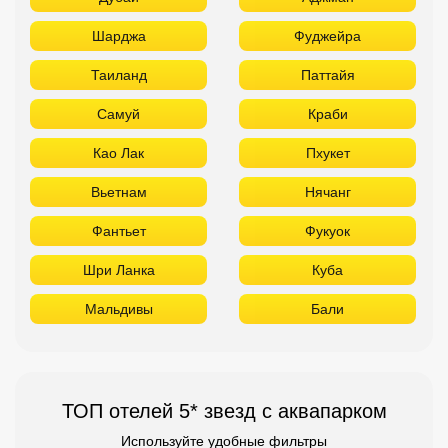
Шарджа
Фуджейра
Таиланд
Паттайя
Самуй
Краби
Као Лак
Пхукет
Вьетнам
Нячанг
Фантьет
Фукуок
Шри Ланка
Куба
Мальдивы
Бали
ТОП отелей 5* звезд с аквапарком
Используйте удобные фильтры