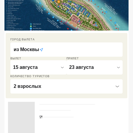
Кав Мин Воды
Экскурсионные туры
VIP отели 5 звезд
ГОРОД ВЫЛЕТА
ТОП 10 лучших отелей 5*
из
Москвы
ВЫЛЕТ
ПРИЛЕТ
ТОП 10 недорогих отелей
15 августа
23 августа
5*
КОЛИЧЕСТВО ТУРИСТОВ
Лучшие отели 4* звезды
2 взрослых
Недорогие отели 4*
звезды
Лучшие отели 3* звезды
Недорогие отели 3*
звезды