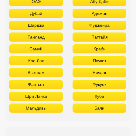
ОАЭ
Абу Даби
Дубай
Аджман
Шарджа
Фуджейра
Таиланд
Паттайя
Самуй
Краби
Као Лак
Пхукет
Вьетнам
Нячанг
Фантьет
Фукуок
Шри Ланка
Куба
Мальдивы
Бали