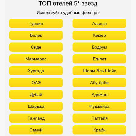
ТОП отелей 5* звезд
Используйте удобные фильтры
Турция
Аланья
Белек
Кемер
Сиде
Бодрум
Мармарис
Египет
Хургада
Шарм Эль Шейх
ОАЭ
Абу Даби
Дубай
Аджман
Шарджа
Фуджейра
Таиланд
Паттайя
Самуй
Краби