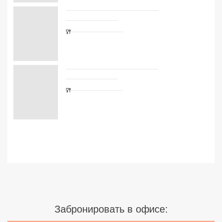
Сетевые отели Турции
Сетевые отели Египта
Сетевые отели ОАЭ
Сетевые отели Таиланда
Сетевые отели Шри Ланки
Сетевые отели Вьетнама
Сетевые отели Мальдив
Сетевые отели Бали
Сетевые отели Сейшел
Забронировать в офисе:
Сетевые отели Маврикия