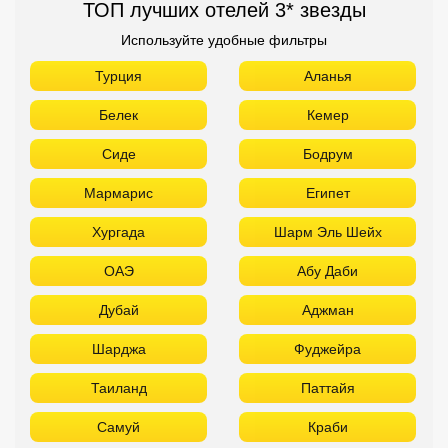
ТОП лучших отелей 3* звезды
Используйте удобные фильтры
Турция
Аланья
Белек
Кемер
Сиде
Бодрум
Мармарис
Египет
Хургада
Шарм Эль Шейх
ОАЭ
Абу Даби
Дубай
Аджман
Шарджа
Фуджейра
Таиланд
Паттайя
Самуй
Краби