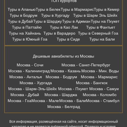
ТОП курортов
Туры в Аланью
Туры в Белек
Туры в Мармарис
Туры в Кемер
Туры в Бодрум
Туры в Хургаду
Туры в Шарм Эль Шейх
Туры в Дубай
Туры в Шарджу
Туры в Аджман
Туры на Пхукет
Туры в Паттайю
Туры в Као Лак
Туры в Фантьет
Туры на Хайнань
Туры в Варадеро
Туры в Северный Гоа
Туры в Южный Гоа
Туры в Сиде
Туры на Бали
Дешевые авиабилеты из Москвы
Москва - Сочи
Москва - Санкт-Петербург
Москва - Калининград
Москва - Казань
Москва - Мин. Воды
Москва - Анталья
Москва - Бодрум
Москва - Мармарис
Москва - Хургада
Москва - Бангкок
Москва - Шарм-Эль-Шейх
Москва - Пхукет
Москва - Самуи
Москва - Дубай
Москва - Шарджа
Москва - Коломбо
Москва - Гоа
Москва - Мале
Москва - Бали
Москва - Стамбул
Москва - Белград
Вся информация, размещённая на сайте, носит информационный
характер и не является публичной офертой. Правила и условия