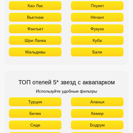
Као Лак
Пхукет
Вьетнам
Нячанг
Фантьет
Фукуок
Шри Ланка
Куба
Мальдивы
Бали
ТОП отелей 5* звезд с аквапарком
Используйте удобные фильтры
Турция
Аланья
Белек
Кемер
Сиде
Бодрум