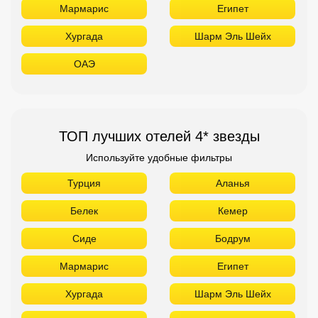
Мармарис
Египет
Хургада
Шарм Эль Шейх
ОАЭ
ТОП лучших отелей 4* звезды
Используйте удобные фильтры
Турция
Аланья
Белек
Кемер
Сиде
Бодрум
Мармарис
Египет
Хургада
Шарм Эль Шейх