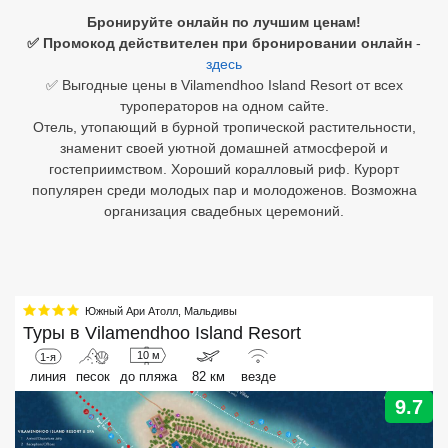
Бронируйте онлайн по лучшим ценам!
Египет
✅ Промокод действителен при бронировании онлайн
-
здесь
Куба
✅ Выгодные цены в Vilamendhoo Island Resort от всех
туроператоров на одном сайте.
Шри Ланка
Отель, утопающий в бурной тропической растительности,
знаменит своей уютной домашней атмосферой и
Бали
гостеприимством. Хороший коралловый риф. Курорт
популярен среди молодых пар и молодоженов. Возможна
Вьетнам
организация свадебных церемоний.
Хайнань
Северный Гоа
Южный Ари Атолл
,
Мальдивы
Южный Гоа
Туры в
Vilamendhoo Island Resort
Занзибар
10 м
1-я
линия
песок
до пляжа
82 км
везде
Абхазия
9.7
Большой Сочи