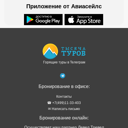
Приложение от Авиасейлс
Доступно в
Загрузите в
Горящие туры в Телеграм
Бронирование в офисе:
Контакты
☎ +7(499)11-33-403
✉ Написать письмо
Бронирование онлайн:
Осуществляет наш партнер Левел Тревел