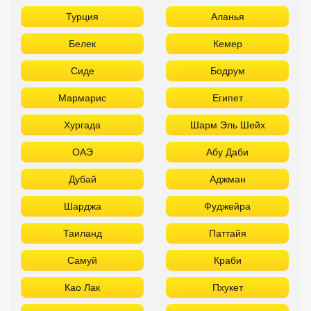
Турция
Аланья
Белек
Кемер
Сиде
Бодрум
Мармарис
Египет
Хургада
Шарм Эль Шейх
ОАЭ
Абу Даби
Дубай
Аджман
Шарджа
Фуджейра
Таиланд
Паттайя
Самуй
Краби
Као Лак
Пхукет