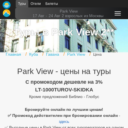
Туры
Отели
Билеты
Главная
Park View
17 Авг
-
24 Авг
2 взрослых
из Москвы
Горящие туры
Туры в Park View 2**
Туры в Турцию
Туры в Египет
Главная
Куба
Гавана
Park View
Цена
Туры в ОАЭ
Park View - цены на туры
Офис г. Москва
Помощь
C промокодом дешевле на 3%
LT-1000TUROV-SKIDKA
Подборки отелей
Кроме предложений Библио - Глобус
Турция
Бронируйте онлайн по лучшим ценам!
✅ Промокод действителен при бронировании онлайн
-
Таиланд
здесь
ОАЭ
✅ Выгодные цены в Park View от всех туроператоров на одном