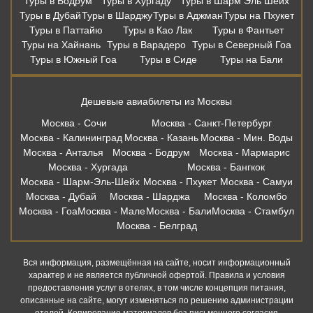
Туры в Бодрум
Туры в Хургаду
Туры в Шарм Эль Шейх
Туры в Дубай
Туры в Шарджу
Туры в Аджман
Туры на Пхукет
Туры в Паттайю
Туры в Као Лак
Туры в Фантьет
Туры на Хайнань
Туры в Варадеро
Туры в Северный Гоа
Туры в Южный Гоа
Туры в Сиде
Туры на Бали
Дешевые авиабилеты из Москвы
Москва - Сочи
Москва - Санкт-Петербург
Москва - Калининград
Москва - Казань
Москва - Мин. Воды
Москва - Анталья
Москва - Бодрум
Москва - Мармарис
Москва - Хургада
Москва - Бангкок
Москва - Шарм-Эль-Шейх
Москва - Пхукет
Москва - Самуи
Москва - Дубай
Москва - Шарджа
Москва - Коломбо
Москва - Гоа
Москва - Мале
Москва - Бали
Москва - Стамбул
Москва - Белград
Вся информация, размещённая на сайте, носит информационный
характер и не является публичной офертой. Правила и условия
предоставления услуг в отелях, в том числе концепция питания,
описанные на сайте, могут изменяться по решению администрации
отелей. Копирование материалов без письменного согласия