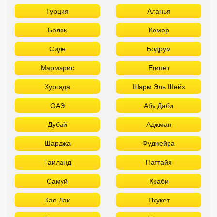
Турция
Аланья
Белек
Кемер
Сиде
Бодрум
Мармарис
Египет
Хургада
Шарм Эль Шейх
ОАЭ
Абу Даби
Дубай
Аджман
Шарджа
Фуджейра
Таиланд
Паттайя
Самуй
Краби
Као Лак
Пхукет