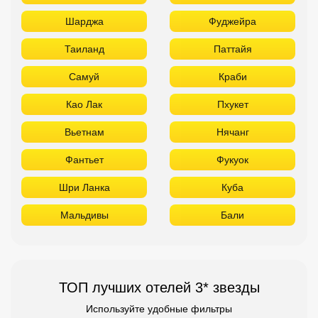
Шарджа
Фуджейра
Таиланд
Паттайя
Самуй
Краби
Као Лак
Пхукет
Вьетнам
Нячанг
Фантьет
Фукуок
Шри Ланка
Куба
Мальдивы
Бали
ТОП лучших отелей 3* звезды
Используйте удобные фильтры