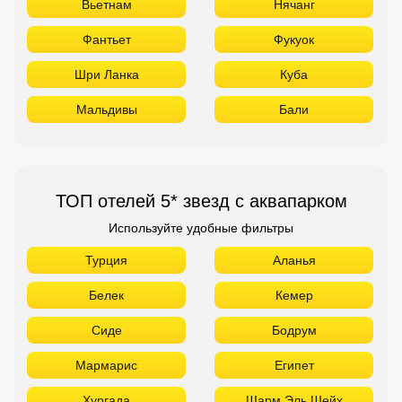
Вьетнам
Нячанг
Фантьет
Фукуок
Шри Ланка
Куба
Мальдивы
Бали
ТОП отелей 5* звезд с аквапарком
Используйте удобные фильтры
Турция
Аланья
Белек
Кемер
Сиде
Бодрум
Мармарис
Египет
Хургада
Шарм Эль Шейх