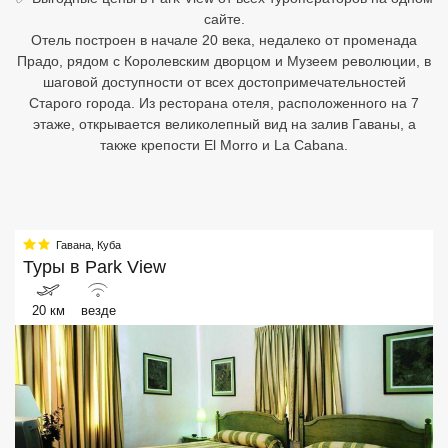
сайте.
Египет
Отель построен в начале 20 века, недалеко от променада
Прадо, рядом с Королевским дворцом и Музеем революции, в
Куба
шаговой доступности от всех достопримечательностей
Старого города. Из ресторана отеля, расположенного на 7
Шри Ланка
этаже, открывается великолепный вид на залив Гаваны, а
также крепости El Morro и La Cabana.
Бали
Вьетнам
Хайнань
Гавана
,
Куба
Туры в
Park View
Северный Гоа
20 км
везде
Южный Гоа
Занзибар
Абхазия
Большой Сочи