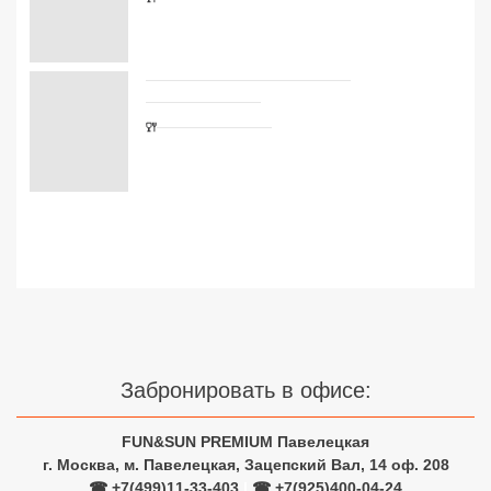
Сетевые отели Турции
Сетевые отели Египта
Сетевые отели ОАЭ
Сетевые отели Таиланда
Сетевые отели Шри Ланки
Сетевые отели Вьетнама
Сетевые отели Мальдив
Забронировать в офисе:
Сетевые отели Бали
Сетевые отели Сейшел
FUN&SUN PREMIUM Павелецкая
г. Москва, м. Павелецкая, Зацепский Вал, 14 оф. 208
Сетевые отели Маврикия
☎ +7(499)11-33-403
|
☎ +7(925)400-04-24