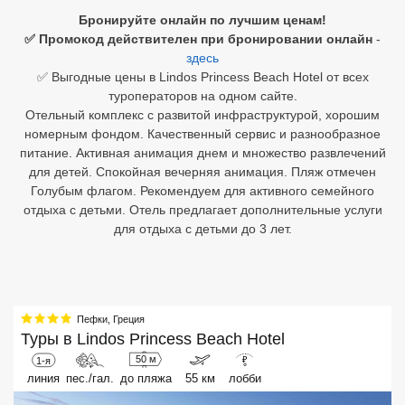
Бронируйте онлайн по лучшим ценам!
Египет
✅ Промокод действителен при бронировании онлайн
-
здесь
Куба
✅ Выгодные цены в Lindos Princess Beach Hotel от всех
туроператоров на одном сайте.
Шри Ланка
Отельный комплекс с развитой инфраструктурой, хорошим
номерным фондом. Качественный сервис и разнообразное
Бали
питание. Активная анимация днем и множество развлечений
для детей. Спокойная вечерняя анимация. Пляж отмечен
Вьетнам
Голубым флагом. Рекомендуем для активного семейного
отдыха с детьми. Отель предлагает дополнительные услуги
Хайнань
для отдыха с детьми до 3 лет.
Северный Гоа
Южный Гоа
Пефки
,
Греция
Занзибар
Туры в
Lindos Princess Beach Hotel
Абхазия
50 м
1-я
₽
линия
пес./гал.
до пляжа
55 км
лобби
Большой Сочи