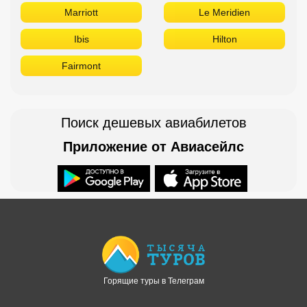
Marriott
Le Meridien
Ibis
Hilton
Fairmont
Поиск дешевых авиабилетов
Приложение от Авиасейлс
Доступно в
Загрузите в
Горящие туры в Телеграм