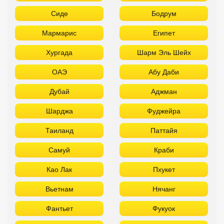
Сиде
Бодрум
Мармарис
Египет
Хургада
Шарм Эль Шейх
ОАЭ
Абу Даби
Дубай
Аджман
Шарджа
Фуджейра
Таиланд
Паттайя
Самуй
Краби
Као Лак
Пхукет
Вьетнам
Нячанг
Фантьет
Фукуок