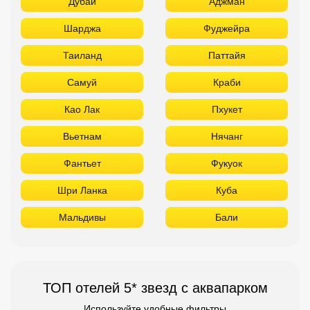
Дубай
Аджман
Шарджа
Фуджейра
Таиланд
Паттайя
Самуй
Краби
Као Лак
Пхукет
Вьетнам
Нячанг
Фантьет
Фукуок
Шри Ланка
Куба
Мальдивы
Бали
ТОП отелей 5* звезд с аквапарком
Используйте удобные фильтры