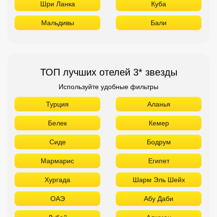
Шри Ланка
Куба
Мальдивы
Бали
ТОП лучших отелей 3* звезды
Используйте удобные фильтры
Турция
Аланья
Белек
Кемер
Сиде
Бодрум
Мармарис
Египет
Хургада
Шарм Эль Шейх
ОАЭ
Абу Даби