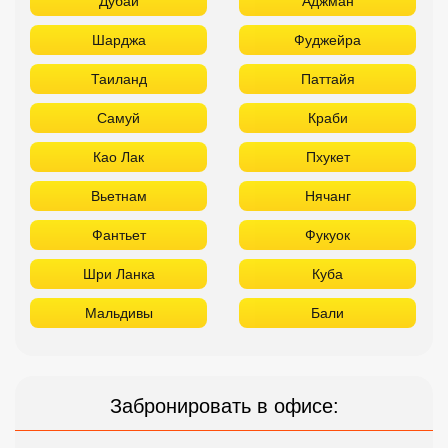
Дубай
Аджман
Шарджа
Фуджейра
Таиланд
Паттайя
Самуй
Краби
Као Лак
Пхукет
Вьетнам
Нячанг
Фантьет
Фукуок
Шри Ланка
Куба
Мальдивы
Бали
Забронировать в офисе: