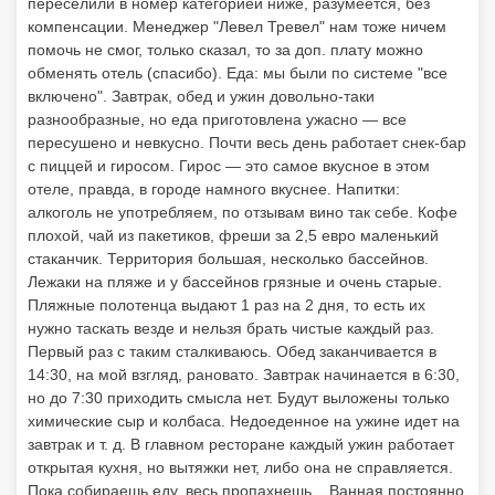
переселили в номер категорией ниже, разумеется, без
компенсации. Менеджер "Левел Тревел" нам тоже ничем
помочь не смог, только сказал, то за доп. плату можно
обменять отель (спасибо). Еда: мы были по системе "все
включено". Завтрак, обед и ужин довольно-таки
разнообразные, но еда приготовлена ужасно — все
пересушено и невкусно. Почти весь день работает снек-бар
с пиццей и гиросом. Гирос — это самое вкусное в этом
отеле, правда, в городе намного вкуснее. Напитки:
алкоголь не употребляем, по отзывам вино так себе. Кофе
плохой, чай из пакетиков, фреши за 2,5 евро маленький
стаканчик. Территория большая, несколько бассейнов.
Лежаки на пляже и у бассейнов грязные и очень старые.
Пляжные полотенца выдают 1 раз на 2 дня, то есть их
нужно таскать везде и нельзя брать чистые каждый раз.
Первый раз с таким сталкиваюсь. Обед заканчивается в
14:30, на мой взгляд, рановато. Завтрак начинается в 6:30,
но до 7:30 приходить смысла нет. Будут выложены только
химические сыр и колбаса. Недоеденное на ужине идет на
завтрак и т. д. В главном ресторане каждый ужин работает
открытая кухня, но вытяжки нет, либо она не справляется.
Пока собираешь еду, весь пропахнешь... Ванная постоянно