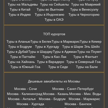
Туры на Мальдивы
Туры на Сейшелы
Туры на Маврикий
Туры в Китай
Туры во Вьетнам
Туры в Венесуэлу
Туры в Индию
Туры в Индонезию
Туры в Черногорию
Туры в ОАЭ
ТОП курортов
Туры в Аланью
Туры в Белек
Туры в Мармарис
Туры в Кемер
Туры в Бодрум
Туры в Хургаду
Туры в Шарм Эль Шейх
Туры в Дубай
Туры в Шарджу
Туры в Аджман
Туры на Пхукет
Туры в Паттайю
Туры в Као Лак
Туры в Фантьет
Туры на Хайнань
Туры в Варадеро
Туры в Северный Гоа
Туры в Южный Гоа
Туры в Сиде
Туры на Бали
Дешевые авиабилеты из Москвы
Москва - Сочи
Москва - Санкт-Петербург
Москва - Калининград
Москва - Казань
Москва - Мин. Воды
Москва - Анталья
Москва - Бодрум
Москва - Мармарис
Москва - Хургада
Москва - Бангкок