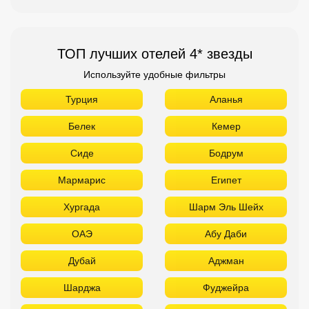
ТОП лучших отелей 4* звезды
Используйте удобные фильтры
Турция
Аланья
Белек
Кемер
Сиде
Бодрум
Мармарис
Египет
Хургада
Шарм Эль Шейх
ОАЭ
Абу Даби
Дубай
Аджман
Шарджа
Фуджейра