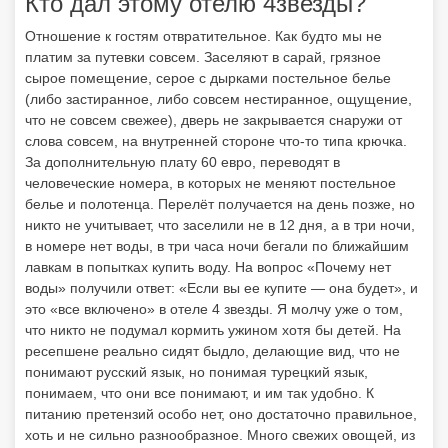
Кто дал этому отелю 4звезды?
Отношение к гостям отвратительное. Как будто мы не
платим за путевки совсем. Заселяют в сарай, грязное
сырое помещение, серое с дырками постельное белье
(либо застиранное, либо совсем нестиранное, ощущение,
что не совсем свежее), дверь не закрывается снаружи от
слова совсем, на внутренней стороне что-то типа крючка.
За дополнительную плату 60 евро, переводят в
человеческие номера, в которых не меняют постельное
белье и полотенца. Перелёт получается на день позже, но
никто не учитывает, что заселили не в 12 дня, а в три ночи,
в номере нет воды, в три часа ночи бегали по ближайшим
лавкам в попытках купить воду. На вопрос «Почему нет
воды» получили ответ: «Если вы ее купите — она будет», и
это «все включено» в отеле 4 звезды. Я молчу уже о том,
что никто не подумал кормить ужином хотя бы детей. На
ресепшене реально сидят быдло, делающие вид, что не
понимают русский язык, но понимая турецкий язык,
понимаем, что они все понимают, и им так удобно. К
питанию претензий особо нет, оно достаточно правильное,
хоть и не сильно разнообразное. Много свежих овощей, из