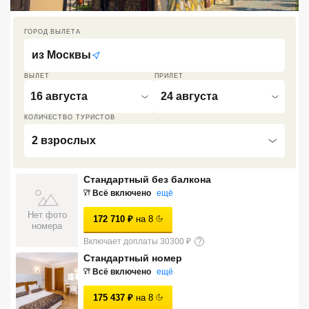
Кав Мин Воды
ГОРОД ВЫЛЕТА
Экскурсионные туры
из
Москвы
VIP отели 5 звезд
ВЫЛЕТ
ПРИЛЕТ
16 августа
24 августа
ТОП 10 лучших отелей 5*
КОЛИЧЕСТВО ТУРИСТОВ
2 взрослых
ТОП 10 недорогих отелей
5*
Стандартный без балкона
Лучшие отели 4* звезды
Всё включено
ещё
Недорогие отели 4*
Нет фото
172 710
₽
на
8
номера
звезды
Включает доплаты 30300 ₽
?
Лучшие отели 3* звезды
Стандартный номер
Всё включено
ещё
Недорогие отели 3*
звезды
175 437
₽
на
8