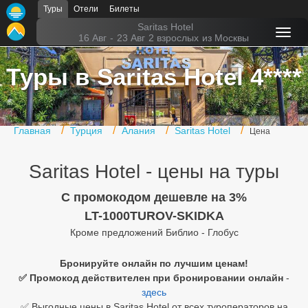
Туры
Отели
Билеты
Главная
Saritas Hotel
16 Авг
-
23 Авг
2 взрослых
из Москвы
Горящие туры
Туры в Saritas Hotel 4****
Туры в Турцию
Туры в Египет
Главная
Турция
Алания
Saritas Hotel
Цена
Туры в ОАЭ
Saritas Hotel - цены на туры
Офис г. Москва
Помощь
C промокодом дешевле на 3%
LT-1000TUROV-SKIDKA
Подборки отелей
Кроме предложений Библио - Глобус
Турция
Бронируйте онлайн по лучшим ценам!
✅ Промокод действителен при бронировании онлайн
-
Таиланд
здесь
ОАЭ
✅ Выгодные цены в Saritas Hotel от всех туроператоров на