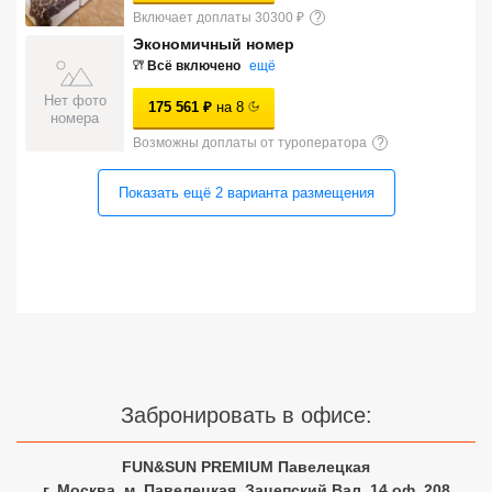
Включает доплаты 30300 ₽
?
Сетевые отели Турции
Экономичный номер
Сетевые отели Египта
Всё включено
ещё
Нет фото
175 561
₽
на
8
Сетевые отели ОАЭ
номера
Возможны доплаты от туроператора
?
Сетевые отели Таиланда
Показать ещё
2
варианта
размещения
Сетевые отели Шри Ланки
Сетевые отели Вьетнама
Сетевые отели Мальдив
Сетевые отели Бали
Забронировать в офисе:
Сетевые отели Сейшел
FUN&SUN PREMIUM Павелецкая
Сетевые отели Маврикия
г. Москва, м. Павелецкая, Зацепский Вал, 14 оф. 208