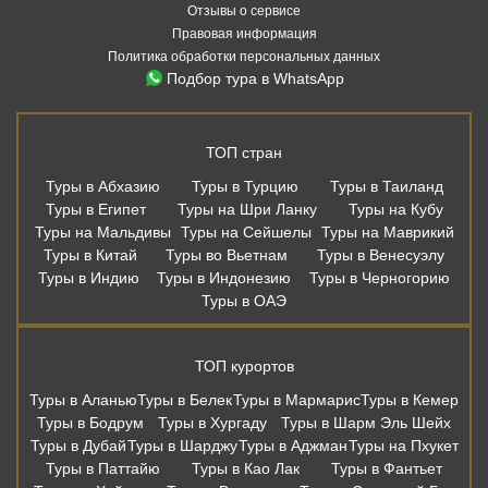
Отзывы о сервисе
Правовая информация
Политика обработки персональных данных
Подбор тура в WhatsApp
ТОП стран
Туры в Абхазию
Туры в Турцию
Туры в Таиланд
Туры в Египет
Туры на Шри Ланку
Туры на Кубу
Туры на Мальдивы
Туры на Сейшелы
Туры на Маврикий
Туры в Китай
Туры во Вьетнам
Туры в Венесуэлу
Туры в Индию
Туры в Индонезию
Туры в Черногорию
Туры в ОАЭ
ТОП курортов
Туры в Аланью
Туры в Белек
Туры в Мармарис
Туры в Кемер
Туры в Бодрум
Туры в Хургаду
Туры в Шарм Эль Шейх
Туры в Дубай
Туры в Шарджу
Туры в Аджман
Туры на Пхукет
Туры в Паттайю
Туры в Као Лак
Туры в Фантьет