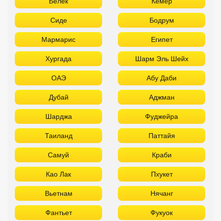
Белек
Кемер
Сиде
Бодрум
Мармарис
Египет
Хургада
Шарм Эль Шейх
ОАЭ
Абу Даби
Дубай
Аджман
Шарджа
Фуджейра
Таиланд
Паттайя
Самуй
Краби
Као Лак
Пхукет
Вьетнам
Нячанг
Фантьет
Фукуок