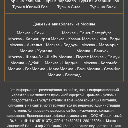
Туры на Хайнань
Туры в Варадеро
Туры в Северный Гоа
Туры в Южный Гоа
Туры в Сиде
Туры на Бали
Дешевые авиабилеты из Москвы
Москва - Сочи
Москва - Санкт-Петербург
Москва - Калининград
Москва - Казань
Москва - Мин. Воды
Москва - Анталья
Москва - Бодрум
Москва - Мармарис
Москва - Хургада
Москва - Бангкок
Москва - Шарм-Эль-Шейх
Москва - Пхукет
Москва - Самуи
Москва - Дубай
Москва - Шарджа
Москва - Коломбо
Москва - Гоа
Москва - Мале
Москва - Бали
Москва - Стамбул
Москва - Белград
Вся информация, размещённая на сайте, носит информационный
характер и не является публичной офертой. Правила и условия
предоставления услуг в отелях, в том числе концепция питания,
описанные на сайте, могут изменяться по решению администрации
отелей. Копирование материалов без письменного согласия
запрещено. Бронирование в офисе осуществляет: ООО «Правильный
Выбор» ИНН 6165191372, ОГРН 1146196111280 115054, г. Москва,
Зацепский Вал, 14 оф 208. Онлвйн бронирование осуществляет. Наш