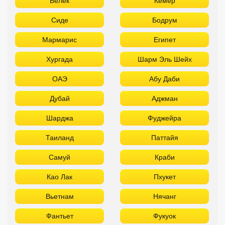
Белек
Кемер
Сиде
Бодрум
Мармарис
Египет
Хургада
Шарм Эль Шейх
ОАЭ
Абу Даби
Дубай
Аджман
Шарджа
Фуджейра
Таиланд
Паттайя
Самуй
Краби
Као Лак
Пхукет
Вьетнам
Нячанг
Фантьет
Фукуок