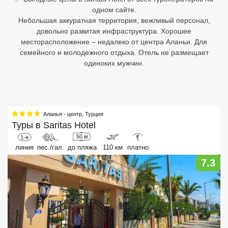
одном сайте.
Египет
Небольшая аккуратная территория, вежливый персонал,
довольно развитая инфраструктура. Хорошее
Куба
месторасположение – недалеко от центра Аланьи. Для
семейного и молодежного отдыха. Отель не размещает
Шри Ланка
одиноких мужчин.
Бали
Вьетнам
Аланья - центр
,
Турция
Хайнань
Туры в
Saritas Hotel
50 м
1-я
₽
Северный Гоа
линия
пес./гал.
до пляжа
110 км
платно
7.3
Южный Гоа
Занзибар
Абхазия
Большой Сочи