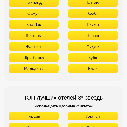
Таиланд
Паттайя
Самуй
Краби
Као Лак
Пхукет
Вьетнам
Нячанг
Фантьет
Фукуок
Шри Ланка
Куба
Мальдивы
Бали
ТОП лучших отелей 3* звезды
Используйте удобные фильтры
Турция
Аланья