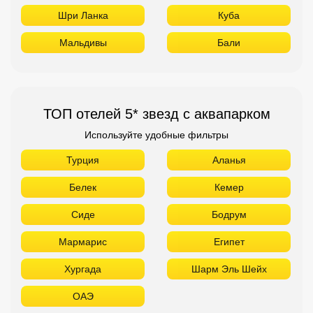
Шри Ланка
Куба
Мальдивы
Бали
ТОП отелей 5* звезд с аквапарком
Используйте удобные фильтры
Турция
Аланья
Белек
Кемер
Сиде
Бодрум
Мармарис
Египет
Хургада
Шарм Эль Шейх
ОАЭ