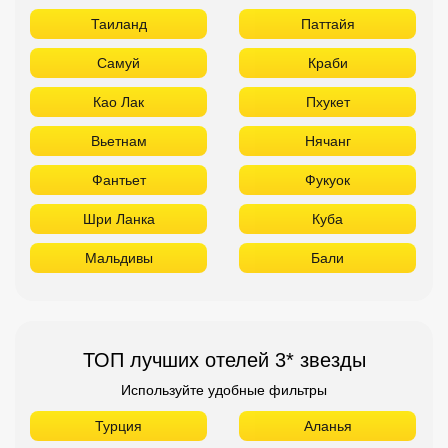
Таиланд
Паттайя
Самуй
Краби
Као Лак
Пхукет
Вьетнам
Нячанг
Фантьет
Фукуок
Шри Ланка
Куба
Мальдивы
Бали
ТОП лучших отелей 3* звезды
Используйте удобные фильтры
Турция
Аланья