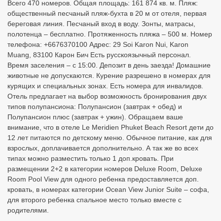
Всего 470 номеров. Общая площадь: 161 874 кв. м. Пляж:
общественный песчаный пляж-бухта в 20 м от отеля, первая
береговая линия. Песчаный вход в воду. Зонты, матрасы,
полотенца – бесплатно. Протяженность пляжа – 500 м. Номер
телефона: +6676370100 Адрес: 29 Soi Karon Nui, Karon
Muang, 83100 Карон Бич Есть русскоязычный персонал.
Время заселения – с 15:00. Депозит в день заезда! Домашние
животные не допускаются. Курение разрешено в номерах для
курящих и специальных зонах. Есть номера для инвалидов.
Отель предлагает на выбор возможность бронирования двух
типов полупансиона: Полупансион (завтрак + обед) и
Полупансион плюс (завтрак + ужин). Обращаем ваше
внимание, что в отеле Le Meridien Phuket Beach Resort дети до
12 лет питаются по детскому меню. Обычное питание, как для
взрослых, доплачивается дополнительно. А так же во всех
типах можно разместить только 1 доп.кровать. При
размещении 2+2 в категории номеров Deluxe Room, Deluxe
Room Pool View для одного ребенка предоставляется доп.
кровать, в номерах категории Ocean View Junior Suite – софа,
для второго ребенка спальное место только вместе с
родителями.