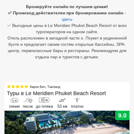
Бронируйте онлайн по лучшим ценам!
Египет
✅ Промокод действителен при бронировании онлайн
-
здесь
Куба
✅ Выгодные цены в Le Meridien Phuket Beach Resort от всех
туроператоров на одном сайте.
Шри Ланка
Отель расположен в западной части о. Пхукет в уединенной
бухте и предлагает своим гостям открытые бассейны, SPA-
Бали
центр, первоклассные бары и рестораны. Рекомендуем для
отдыха пар и туристов с детьми.
Вьетнам
Хайнань
Северный Гоа
Карон Бич
,
Таиланд
Туры в
Le Meridien Phuket Beach Resort
Южный Гоа
20 м
1-я
₽
линия
песок
до пляжа
53 км
платно
Занзибар
9.0
Абхазия
Большой Сочи