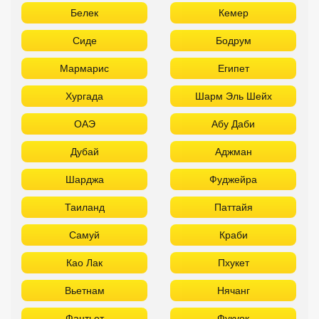
Белек
Кемер
Сиде
Бодрум
Мармарис
Египет
Хургада
Шарм Эль Шейх
ОАЭ
Абу Даби
Дубай
Аджман
Шарджа
Фуджейра
Таиланд
Паттайя
Самуй
Краби
Као Лак
Пхукет
Вьетнам
Нячанг
Фантьет
Фукуок