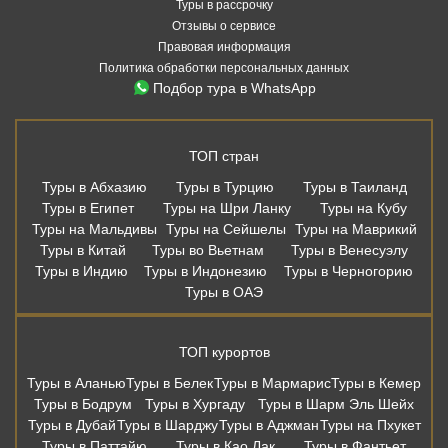
Туры в рассрочку
Отзывы о сервисе
Правовая информация
Политика обработки персональных данных
Подбор тура в WhatsApp
ТОП стран
Туры в Абхазию
Туры в Турцию
Туры в Таиланд
Туры в Египет
Туры на Шри Ланку
Туры на Кубу
Туры на Мальдивы
Туры на Сейшелы
Туры на Маврикий
Туры в Китай
Туры во Вьетнам
Туры в Венесуэлу
Туры в Индию
Туры в Индонезию
Туры в Черногорию
Туры в ОАЭ
ТОП курортов
Туры в Аланью
Туры в Белек
Туры в Мармарис
Туры в Кемер
Туры в Бодрум
Туры в Хургаду
Туры в Шарм Эль Шейх
Туры в Дубай
Туры в Шарджу
Туры в Аджман
Туры на Пхукет
Туры в Паттайю
Туры в Као Лак
Туры в Фантьет