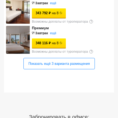
Завтрак
ещё
Сетевые отели Турции
343 792
₽
на
8
Сетевые отели Египта
Возможны доплаты от туроператора
?
Сетевые отели ОАЭ
Премиум
Завтрак
ещё
Сетевые отели Таиланда
348 116
₽
на
8
Возможны доплаты от туроператора
?
Сетевые отели Шри Ланки
Показать ещё
3
варианта
размещения
Сетевые отели Вьетнама
Сетевые отели Мальдив
Сетевые отели Бали
Сетевые отели Сейшел
Сетевые отели Маврикия
Забронировать в офисе: