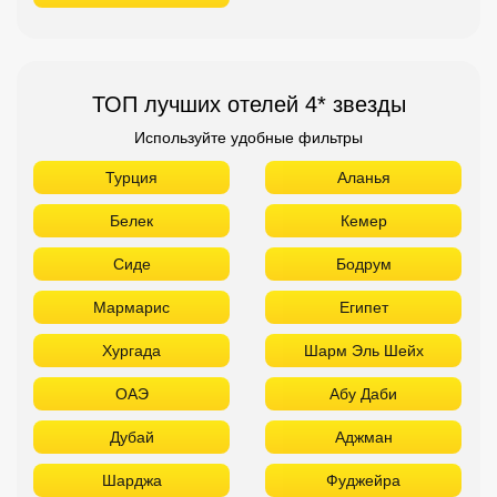
ТОП лучших отелей 4* звезды
Используйте удобные фильтры
Турция
Аланья
Белек
Кемер
Сиде
Бодрум
Мармарис
Египет
Хургада
Шарм Эль Шейх
ОАЭ
Абу Даби
Дубай
Аджман
Шарджа
Фуджейра