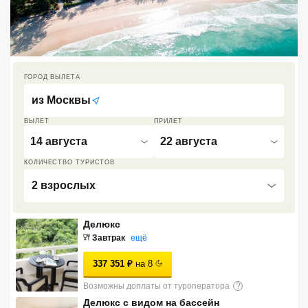
Кав Мин Воды
Экскурсионные туры
VIP отели 5 звезд
ГОРОД ВЫЛЕТА
из
Москвы
ТОП 10 лучших отелей 5*
ВЫЛЕТ
ПРИЛЕТ
14 августа
22 августа
ТОП 10 недорогих отелей
5*
КОЛИЧЕСТВО ТУРИСТОВ
Лучшие отели 4* звезды
2 взрослых
Недорогие отели 4*
Делюкс
звезды
Завтрак
ещё
Лучшие отели 3* звезды
337 351
₽
на
8
Недорогие отели 3*
Возможны доплаты от туроператора
?
звезды
Делюкс с видом на бассейн