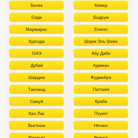
Белек
Кемер
Сиде
Бодрум
Мармарис
Египет
Хургада
Шарм Эль Шейх
ОАЭ
Абу Даби
Дубай
Аджман
Шарджа
Фуджейра
Таиланд
Паттайя
Самуй
Краби
Као Лак
Пхукет
Вьетнам
Нячанг
Фантьет
Фукуок