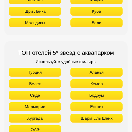
Шри Ланка
Куба
Мальдивы
Бали
ТОП отелей 5* звезд с аквапарком
Используйте удобные фильтры
Турция
Аланья
Белек
Кемер
Сиде
Бодрум
Мармарис
Египет
Хургада
Шарм Эль Шейх
ОАЭ