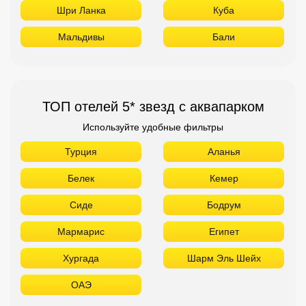
Шри Ланка
Куба
Мальдивы
Бали
ТОП отелей 5* звезд с аквапарком
Используйте удобные фильтры
Турция
Аланья
Белек
Кемер
Сиде
Бодрум
Мармарис
Египет
Хургада
Шарм Эль Шейх
ОАЭ