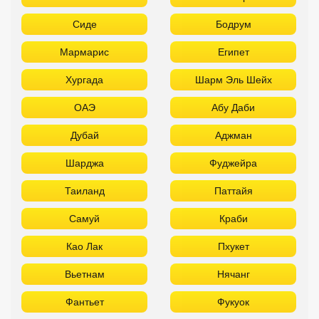
Сиде
Бодрум
Мармарис
Египет
Хургада
Шарм Эль Шейх
ОАЭ
Абу Даби
Дубай
Аджман
Шарджа
Фуджейра
Таиланд
Паттайя
Самуй
Краби
Као Лак
Пхукет
Вьетнам
Нячанг
Фантьет
Фукуок