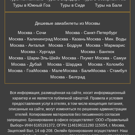
Туры в Южный Гоа
Туры в Сиде
Туры на Бали
Дешевые авиабилеты из Москвы
Москва - Сочи
Москва - Санкт-Петербург
Москва - Калининград
Москва - Казань
Москва - Мин. Воды
Москва - Анталья
Москва - Бодрум
Москва - Мармарис
Москва - Хургада
Москва - Бангкок
Москва - Шарм-Эль-Шейх
Москва - Пхукет
Москва - Самуи
Москва - Дубай
Москва - Шарджа
Москва - Коломбо
Москва - Гоа
Москва - Мале
Москва - Бали
Москва - Стамбул
Москва - Белград
Вся информация, размещённая на сайте, носит информационный
характер и не является публичной офертой. Правила и условия
предоставления услуг в отелях, в том числе концепция питания,
описанные на сайте, могут изменяться по решению администрации
отелей. Копирование материалов без письменного согласия
запрещено. Бронирование в офисе осуществляет: ООО «Правильный
Выбор» ИНН 6165191372, ОГРН 1146196111280 115054, г. Москва,
Зацепский Вал, 14 оф 208. Онлвйн бронирование осуществляет. Наш