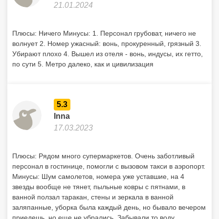
21.01.2024
Плюсы: Ничего Минусы: 1. Персонал грубоват, ничего не
волнует 2. Номер ужасный: вонь, прокуренный, грязный 3.
Убирают плохо 4. Вышел из отеля - вонь, индусы, их гетто,
по сути 5. Метро далеко, как и цивилизация
5.3
Inna
17.03.2023
Плюсы: Рядом много супермаркетов. Очень заботливый
персонал в гостинице, помогли с вызовом такси в аэропорт.
Минусы: Шум самолетов, номера уже уставшие, на 4
звезды вообще не тянет, пыльные ковры с пятнами, в
ванной ползал таракан, стены и зеркала в ванной
заляпанные, уборка была каждый день, но бывало вечером
приедешь, но еще не убрались. Забывали то воду