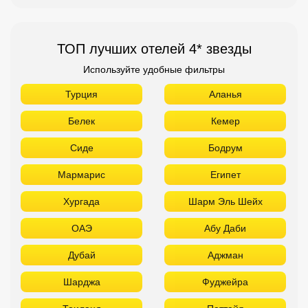
ТОП лучших отелей 4* звезды
Используйте удобные фильтры
Турция
Аланья
Белек
Кемер
Сиде
Бодрум
Мармарис
Египет
Хургада
Шарм Эль Шейх
ОАЭ
Абу Даби
Дубай
Аджман
Шарджа
Фуджейра