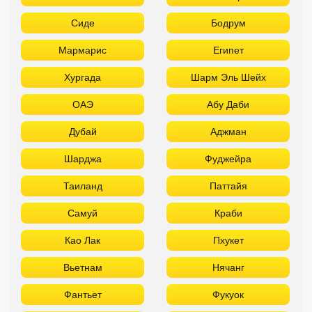
Сиде
Бодрум
Мармарис
Египет
Хургада
Шарм Эль Шейх
ОАЭ
Абу Даби
Дубай
Аджман
Шарджа
Фуджейра
Таиланд
Паттайя
Самуй
Краби
Као Лак
Пхукет
Вьетнам
Нячанг
Фантьет
Фукуок