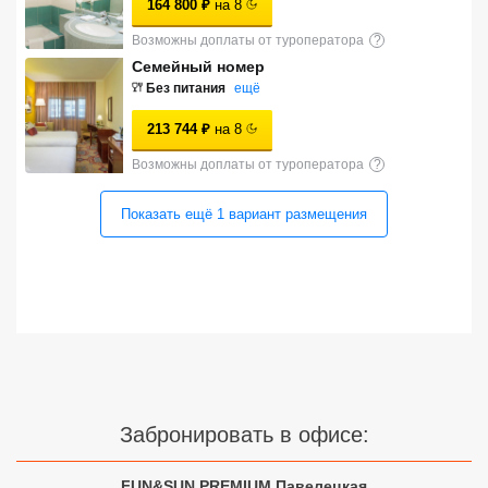
164 800
₽
на
8
Сетевые отели Турции
Возможны доплаты от туроператора
?
Сетевые отели Египта
Семейный номер
Без питания
ещё
Сетевые отели ОАЭ
213 744
₽
на
8
Сетевые отели Таиланда
Возможны доплаты от туроператора
?
Показать ещё
1
вариант
размещения
Сетевые отели Шри Ланки
Сетевые отели Вьетнама
Сетевые отели Мальдив
Сетевые отели Бали
Забронировать в офисе:
Сетевые отели Сейшел
Сетевые отели Маврикия
FUN&SUN PREMIUM Павелецкая