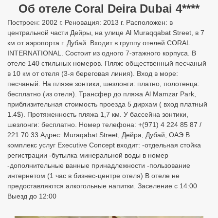
Об отеле Coral Deira Dubai 4****
Построен: 2002 г. Реновация: 2013 г. Расположен: в
центральной части Дейры, на улице Al Muraqqabat Street, в 7
км от аэропорта г. Дубай. Входит в группу отелей CORAL
INTERNATIONAL. Состоит из одного 7-этажного корпуса. В
отеле 140 стильных номеров. Пляж: общественный песчаный
в 10 км от отеля (3-я береговая линия). Вход в море:
песчаный. На пляже зонтики, шезлонги: платно, полотенца:
бесплатно (из отеля). Трансфер до пляжа Al Mamzar Park,
приблизительная стоимость проезда 5 дирхам ( вход платный
1.4$). Протяженность пляжа 1,7 км. У бассейна зонтики,
шезлонги: бесплатно. Номер телефона: +(971) 4 224 85 87 /
221 70 33 Адрес: Muraqabat Street, Дейра, Дубай, ОАЭ В
комплекс услуг Executive Concept входит: -отдельная стойка
регистрации -бутылка минеральной воды в номер
-дополнительные ванные принадлежности -пользование
интернетом (1 час в бизнес-центре отеля) В отеле не
предоставляются алкогольные напитки. Заселение с 14:00
Выезд до 12:00