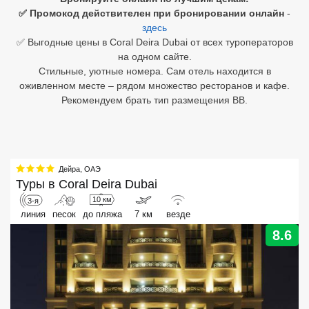
✅ Промокод действителен при бронировании онлайн
-
Египет
здесь
✅ Выгодные цены в Coral Deira Dubai от всех туроператоров
Куба
на одном сайте.
Стильные, уютные номера. Сам отель находится в
Шри Ланка
оживленном месте – рядом множество ресторанов и кафе.
Рекомендуем брать тип размещения ВВ.
Бали
Вьетнам
Хайнань
Дейра
,
ОАЭ
Туры в
Coral Deira Dubai
Северный Гоа
10 км
3-я
линия
песок
до пляжа
7 км
везде
Южный Гоа
8.6
Занзибар
Абхазия
Большой Сочи