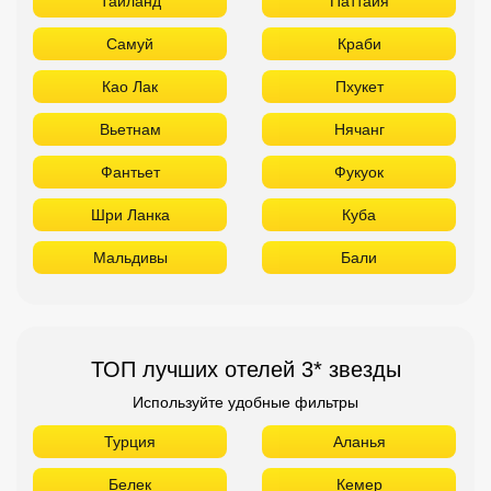
Таиланд
Паттайя
Самуй
Краби
Као Лак
Пхукет
Вьетнам
Нячанг
Фантьет
Фукуок
Шри Ланка
Куба
Мальдивы
Бали
ТОП лучших отелей 3* звезды
Используйте удобные фильтры
Турция
Аланья
Белек
Кемер