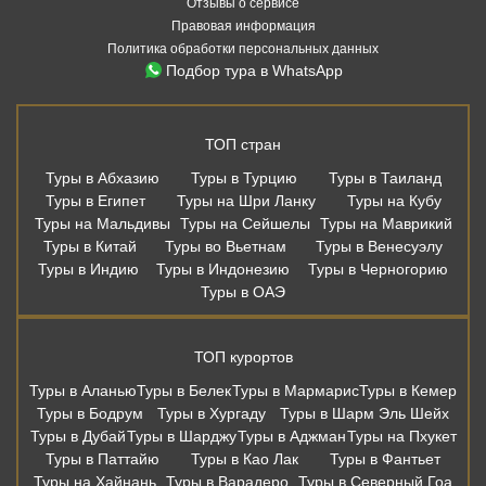
Отзывы о сервисе
Правовая информация
Политика обработки персональных данных
Подбор тура в WhatsApp
ТОП стран
Туры в Абхазию
Туры в Турцию
Туры в Таиланд
Туры в Египет
Туры на Шри Ланку
Туры на Кубу
Туры на Мальдивы
Туры на Сейшелы
Туры на Маврикий
Туры в Китай
Туры во Вьетнам
Туры в Венесуэлу
Туры в Индию
Туры в Индонезию
Туры в Черногорию
Туры в ОАЭ
ТОП курортов
Туры в Аланью
Туры в Белек
Туры в Мармарис
Туры в Кемер
Туры в Бодрум
Туры в Хургаду
Туры в Шарм Эль Шейх
Туры в Дубай
Туры в Шарджу
Туры в Аджман
Туры на Пхукет
Туры в Паттайю
Туры в Као Лак
Туры в Фантьет
Туры на Хайнань
Туры в Варадеро
Туры в Северный Гоа